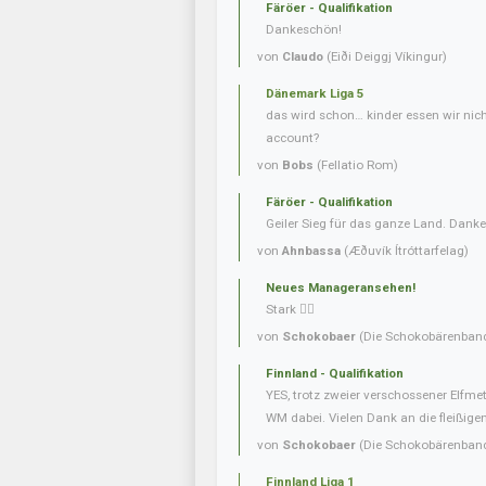
Färöer - Qualifikation
Dankeschön!
von
Claudo
(Eiði Deiggj Víkingur)
Dänemark Liga 5
das wird schon… kinder essen wir nic
account?
von
Bobs
(Fellatio Rom)
Färöer - Qualifikation
Geiler Sieg für das ganze Land. Danke
von
Ahnbassa
(Æðuvík Ítróttarfelag)
Neues Manageransehen!
Stark 👍🏼
von
Schokobaer
(Die Schokobärenban
Finnland - Qualifikation
YES, trotz zweier verschossener Elfmet
WM dabei. Vielen Dank an die fleißigen 
von
Schokobaer
(Die Schokobärenban
Finnland Liga 1