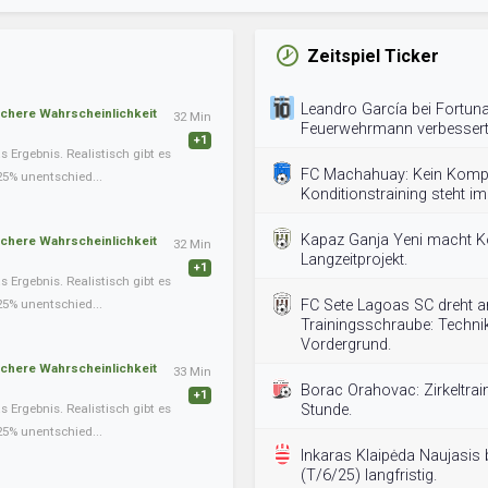
Zeitspiel Ticker
Leandro García bei Fortuna
schere Wahrscheinlichkeit
32 Min
Feuerwehrmann verbessert
+1
Ergebnis. Realistisch gibt es
FC Machahuay: Kein Kom
25% unentschied...
Konditionstraining steht im
Kapaz Ganja Yeni macht K
schere Wahrscheinlichkeit
32 Min
Langzeitprojekt.
+1
Ergebnis. Realistisch gibt es
25% unentschied...
FC Sete Lagoas SC dreht a
Trainingsschraube: Technik
Vordergrund.
schere Wahrscheinlichkeit
33 Min
Borac Orahovac: Zirkeltrai
+1
Ergebnis. Realistisch gibt es
Stunde.
25% unentschied...
Inkaras Klaipėda Naujasis 
(T/6/25) langfristig.