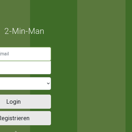
2-Min-Man
mail
Login
Registrieren