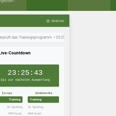
rgessen?
04:04 Uhr
s Trainingsprogramm. • 03:25 Uhr: Eiði Deiggj Víkingur arbeitet an der
Live-Countdown
23:25:42
bis zur nächsten Auswertung
Europa
Südamerika
Training
Training
26. Spieltag
26. Spieltag
WM-Quali.
WM-Quali.