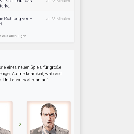
 1951 treibt das
vor 35 Minuten
ärke.
ie Richtung vor –
vor 35 Minuten
t.
n aus allen Ligen
rie eines neuen Spiels für große
 weniger Aufmerksamkeit, während
n. Und dann hört man auf.