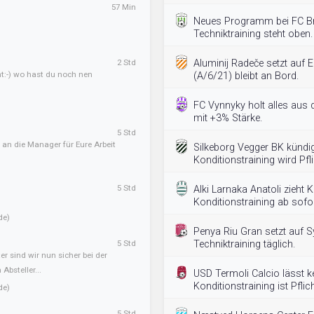
57 Min
Neues Programm bei FC B
Techniktraining steht oben.
2 Std
Aluminij Radeče setzt auf E
ht:-) wo hast du noch nen
(A/6/21) bleibt an Bord.
FC Vynnyky holt alles aus
mit +3% Stärke.
5 Std
 an die Manager für Eure Arbeit
Silkeborg Vegger BK kündi
Konditionstraining wird Pfli
5 Std
Alki Larnaka Anatoli zieht
Konditionstraining ab sofo
de)
Penya Riu Gran setzt auf S
5 Std
Techniktraining täglich.
er sind wir nun sicher bei der
Absteller...
USD Termoli Calcio lässt ke
Konditionstraining ist Pflich
de)
5 Std