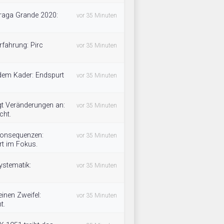
raga Grande 2020:
vor 35 Minuten
rfahrung: Pirc
vor 35 Minuten
 dem Kader: Endspurt
vor 35 Minuten
gt Veränderungen an:
vor 35 Minuten
cht.
 Konsequenzen:
vor 35 Minuten
rt im Fokus.
ystematik:
vor 35 Minuten
inen Zweifel:
vor 35 Minuten
t.