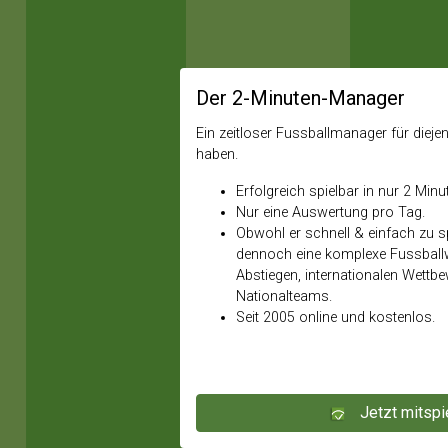
Der 2-Minuten-Manager
Ein zeitloser Fussballmanager für diejeni
haben.
Erfolgreich spielbar in nur 2 Minu
Nur eine Auswertung pro Tag.
Obwohl er schnell & einfach zu spi
dennoch eine komplexe Fussballw
Abstiegen, internationalen Wettb
Nationalteams.
Seit 2005 online und kostenlos.
Jetzt mitspi