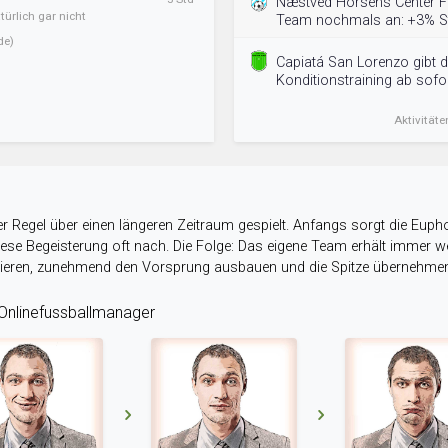
Næstved Horsens Center FK
ürlich gar nicht
Team nochmals an: +3% St
de)
Capiatá San Lorenzo gibt d
Konditionstraining ab sofor
Aktivitäte
r Regel über einen längeren Zeitraum gespielt. Anfangs sorgt die Eupho
 diese Begeisterung oft nach. Die Folge: Das eigene Team erhält immer
stieren, zunehmend den Vorsprung ausbauen und die Spitze übernehme
nlinefussballmanager