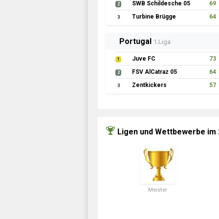
SWB Schildesche 05
69
2
Turbine Brügge
64
3
Portugal
1.Liga
Juve FC
73
1
FSV AlCatraz 05
64
2
Zentkickers
57
3
Ligen und Wettbewerbe im
Meister