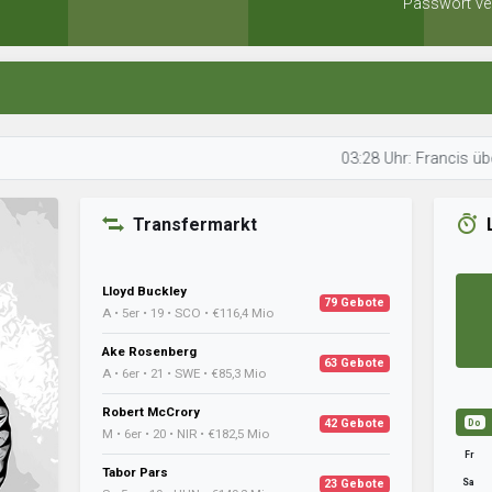
Passwort ve
03:28 Uhr: Francis überprüft da
Transfermarkt
Lloyd Buckley
79 Gebote
A • 5er • 19 • SCO • €116,4 Mio
Ake Rosenberg
63 Gebote
A • 6er • 21 • SWE • €85,3 Mio
Robert McCrory
42 Gebote
Do
M • 6er • 20 • NIR • €182,5 Mio
Fr
Tabor Pars
Sa
23 Gebote