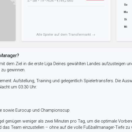
S • 5er • 19 • HUN • €149,2 Mio
So
Mo
Di
Mi
Alle Spieler auf dem Transfermarkt →
-Manager?
it dem Ziel in die erste Liga Deines gewählten Landes aufzusteigen un
e zu gewinnen.
ent: Aufstellung, Training und gelegentlich Spielertransfers. Die Aus
 Nacht um 03:30 Uhr.
ele sowie Eurocup und Championscup
el genügen weniger als zwei Minuten pro Tag, um die optimale Vorbere
 das Team einzustellen – ohne auf die volle Fußballmanager-Tiefe zu v