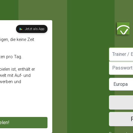
Jetzt als App
gen, die keine Zeit
Manager / E
ten pro Tag.
Passwort
elen ist, enthält er
elt mit Auf- und
ewerben und
elen!