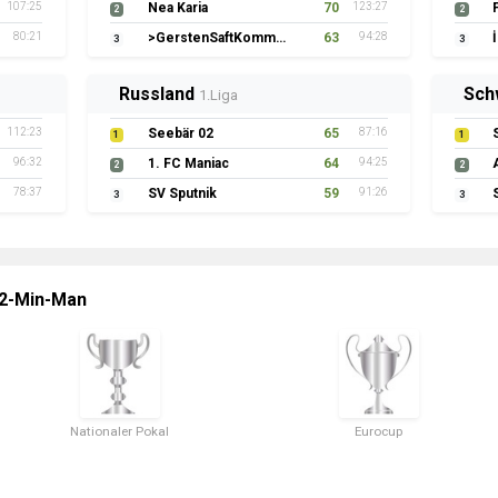
107:25
Nea Karia
70
123:27
2
2
80:21
>GerstenSaftKommando
63
94:28
3
3
Russland
Sch
1.Liga
112:23
Seebär 02
65
87:16
1
1
96:32
1. FC Maniac
64
94:25
2
2
78:37
SV Sputnik
59
91:26
3
3
 2-Min-Man
Nationaler Pokal
Eurocup