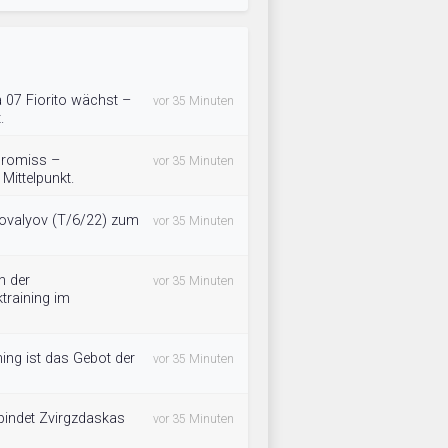
 07 Fiorito wächst –
vor 35 Minuten
.
promiss –
vor 35 Minuten
 Mittelpunkt.
ovalyov (T/6/22) zum
vor 35 Minuten
n der
vor 35 Minuten
training im
ning ist das Gebot der
vor 35 Minuten
bindet Zvirgzdaskas
vor 35 Minuten