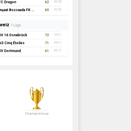
FC Dragon
62
90:28
İnşaat Bozcaada FK 1957
60
92:36
weiz
1.Liga
SV 16 Osnabrück
72
94:21
AS Cinq Étoiles
71
99:21
SV Dortmund
61
85:27
Championscup