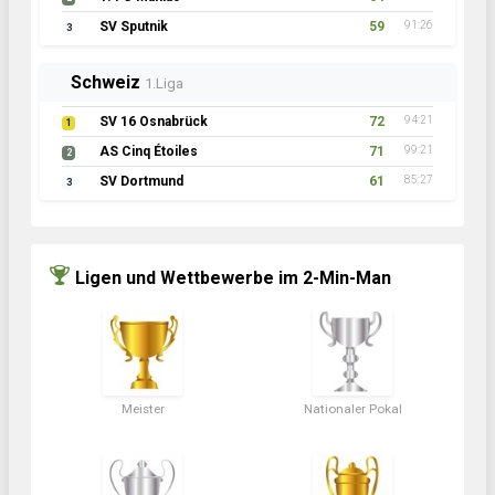
SV Sputnik
59
91:26
3
Schweiz
1.Liga
SV 16 Osnabrück
72
94:21
1
AS Cinq Étoiles
71
99:21
2
SV Dortmund
61
85:27
3
Ligen und Wettbewerbe im 2-Min-Man
Meister
Nationaler Pokal