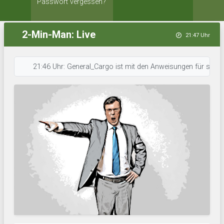
Passwort vergessen?
2-Min-Man: Live
21:47 Uhr
21:46 Uhr: General_Cargo ist mit den Anweisungen für sein Team dur