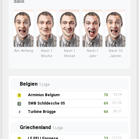
dabei.
Am Anfang
Nach 1
Nach 1
Nach 1
Nach 10
Woche
Monat
Jahr
Jahren
Belgien
1.Liga
Arminius Belgium
70
92:24
1
SWB Schildesche 05
69
107:25
2
Turbine Brügge
64
80:21
3
Griechenland
1.Liga
LE PELLEponese
73
127:22
1