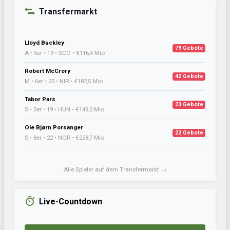
Transfermarkt
Lloyd Buckley
79 Gebote
A • 5er • 19 • SCO • €116,4 Mio
Robert McCrory
42 Gebote
M • 6er • 20 • NIR • €182,5 Mio
Tabor Pars
23 Gebote
S • 5er • 19 • HUN • €149,2 Mio
Ole Bjørn Porsanger
22 Gebote
S • 8er • 22 • NOR • €228,7 Mio
Alle Spieler auf dem Transfermarkt →
Live-Countdown