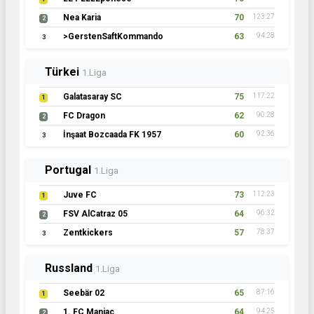
Nea Karia
70
123:27
2
>GerstenSaftKommando
63
94:28
3
Türkei
1.Liga
Galatasaray SC
75
117:22
1
FC Dragon
62
90:28
2
İnşaat Bozcaada FK 1957
60
92:36
3
Portugal
1.Liga
Juve FC
73
112:23
1
FSV AlCatraz 05
64
96:32
2
Zentkickers
57
78:37
3
Russland
1.Liga
Seebär 02
65
87:16
1
1. FC Maniac
64
94:25
2