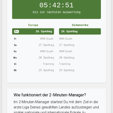
05:42:51
bis zur nächsten Auswertung
Europa
Südamerika
26. Spieltag
26. Spieltag
Do
WM-Quali.
WM-Quali.
Fr
27. Spieltag
27. Spieltag
Sa
WM-Quali.
WM-Quali.
So
28. Spieltag
28. Spieltag
Mo
Training
Training
Di
29. Spieltag
29. Spieltag
Mi
Wie funktioniert der 2-Minuten-Manager?
Im 2-Minuten-Manager startest Du mit dem Ziel in die
erste Liga Deines gewählten Landes aufzusteigen und
später nationale und internationale Pokale zu