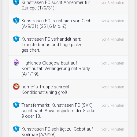
Kunstrasen FC sucht Abnehmer für
vor 3 Minuten
Czinege (T/9/31).
Kunstrasen FC trennt sich von Cech
vor 4 Minuten
(A/9/31) (251,6 Mio. €).
Kunstrasen FC verhandelt hart:
vor 4 Minuten
Transferbonus und Lagerplätze
gesichert.
Highlands Glasgow baut auf
vor 5 Minuten
Kontinuität: Verlängerung mit Brady
(A/1/19).
homer´s Truppe schreibt
vor 5 Minuten
Konditionstraining groß.
Transfermarkt: Kunstrasen FC (SVK)
vor 5 Minuten
sucht nach Abwehrspielern der Stärke
9 oder 10.
Kunstrasen FC schlägt zu: Gebot auf
vor 5 Minuten
Koitmae (A/9/28).