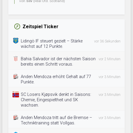
von
Silv
(Real Utd. Scotland)
Zeitspiel Ticker
Lidingö IF steuert gezielt – Stärke
vor 36 Sekunden
wächst auf 12 Punkte.
Bahia Salvador ist der nächsten Saison
vor 2 Minuten
bereits einen Schritt voraus.
Anden Mendoza erhöht Gehalt auf 77
vor 3 Minuten
Punkte.
SC Losers Kjøpsvik denkt in Saisons:
vor 3 Minuten
Chemie, Eingespieltheit und SK
wachsen.
Anden Mendoza tritt auf die Bremse –
vor 3 Minuten
Techniktraining statt Vollgas.