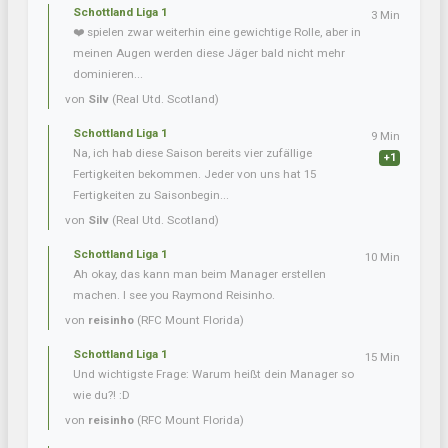
Schottland Liga 1
3 Min
❤️ spielen zwar weiterhin eine gewichtige Rolle, aber in
meinen Augen werden diese Jäger bald nicht mehr
dominieren...
von
Silv
(Real Utd. Scotland)
Schottland Liga 1
9 Min
Na, ich hab diese Saison bereits vier zufällige
+1
Fertigkeiten bekommen. Jeder von uns hat 15
Fertigkeiten zu Saisonbegin...
von
Silv
(Real Utd. Scotland)
Schottland Liga 1
10 Min
Ah okay, das kann man beim Manager erstellen
machen. I see you Raymond Reisinho.
von
reisinho
(RFC Mount Florida)
Schottland Liga 1
15 Min
Und wichtigste Frage: Warum heißt dein Manager so
wie du?! :D
von
reisinho
(RFC Mount Florida)