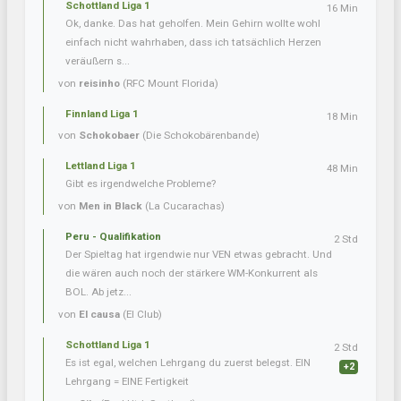
Schottland Liga 1
16 Min
Ok, danke. Das hat geholfen. Mein Gehirn wollte wohl
einfach nicht wahrhaben, dass ich tatsächlich Herzen
veräußern s...
von
reisinho
(RFC Mount Florida)
Finnland Liga 1
18 Min
von
Schokobaer
(Die Schokobärenbande)
Lettland Liga 1
48 Min
Gibt es irgendwelche Probleme?
von
Men in Black
(La Cucarachas)
Peru - Qualifikation
2 Std
Der Spieltag hat irgendwie nur VEN etwas gebracht. Und
die wären auch noch der stärkere WM-Konkurrent als
BOL. Ab jetz...
von
El causa
(El Club)
Schottland Liga 1
2 Std
Es ist egal, welchen Lehrgang du zuerst belegst. EIN
+2
Lehrgang = EINE Fertigkeit