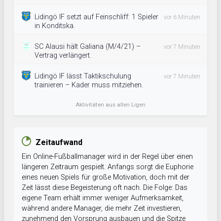
Lidingö IF setzt auf Feinschliff: 1 Spieler
vor 6 Minuten
in Konditska.
SC Alausi hält Galiana (M/4/21) –
vor 7 Minuten
Vertrag verlängert.
Lidingö IF lässt Taktikschulung
vor 7 Minuten
trainieren – Kader muss mitziehen.
Aktivitäten aus allen Ligen
Zeitaufwand
Ein Online-Fußballmanager wird in der Regel über einen
längeren Zeitraum gespielt. Anfangs sorgt die Euphorie
eines neuen Spiels für große Motivation, doch mit der
Zeit lässt diese Begeisterung oft nach. Die Folge: Das
eigene Team erhält immer weniger Aufmerksamkeit,
während andere Manager, die mehr Zeit investieren,
zunehmend den Vorsprung ausbauen und die Spitze