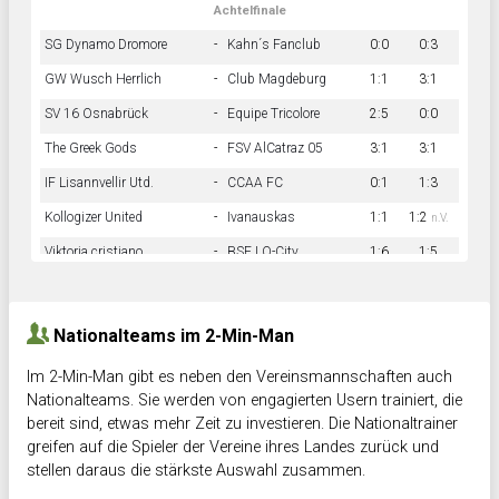
Achtelfinale
SG Dynamo Dromore
-
Kahn´s Fanclub
0:0
0:3
GW Wusch Herrlich
-
Club Magdeburg
1:1
3:1
SV 16 Osnabrück
-
Equipe Tricolore
2:5
0:0
The Greek Gods
-
FSV AlCatraz 05
3:1
3:1
IF Lisannvellir Utd.
-
CCAA FC
0:1
1:3
Kollogizer United
-
Ivanauskas
1:1
1:2
n.V.
Viktoria cristiano
-
BSF LO-City
1:6
1:5
Hnk Rama
-
Südstadkicker
0:1
2:2
Nationalteams im 2-Min-Man
Im 2-Min-Man gibt es neben den Vereinsmannschaften auch
Nationalteams. Sie werden von engagierten Usern trainiert, die
bereit sind, etwas mehr Zeit zu investieren. Die Nationaltrainer
greifen auf die Spieler der Vereine ihres Landes zurück und
stellen daraus die stärkste Auswahl zusammen.