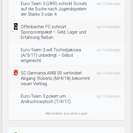
Euro-Team 3 (UKR) schickt Scouts
vor 13 Minuten
auf die Suche nach Jugendspielern
der Stärke 3 oder 4.
Offenbacher FC schnürt
vor 14 Minuten
Sponsorenpaket – Geld, Lager und
Erfahrung fließen.
Euro-Team 3 will Tschistjakowa
vor 14 Minuten
(A/3/17) unbedingt – Gebot
eingereicht.
SC Germania AWB 05 verhindert
vor 14 Minuten
Abgang: Roberts (M/4/18) bekommt
neuen Vertrag.
Euro-Team 3 pokert um
vor 15 Minuten
Andruchowytsch (T/4/17).
Aktivitäten aus allen Ligen