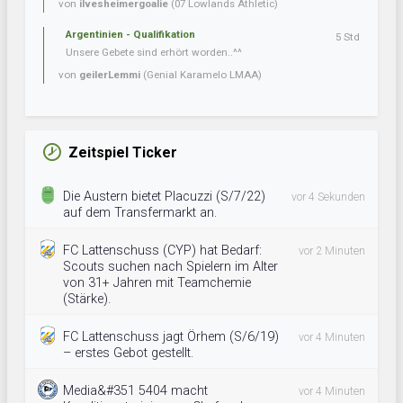
von
ilvesheimergoalie
(07 Lowlands Athletic)
Argentinien - Qualifikation
5 Std
Unsere Gebete sind erhört worden..^^
von
geilerLemmi
(Genial Karamelo LMAA)
Zeitspiel Ticker
Die Austern bietet Placuzzi (S/7/22)
vor 4 Sekunden
auf dem Transfermarkt an.
FC Lattenschuss (CYP) hat Bedarf:
vor 2 Minuten
Scouts suchen nach Spielern im Alter
von 31+ Jahren mit Teamchemie
(Stärke).
FC Lattenschuss jagt Örhem (S/6/19)
vor 4 Minuten
– erstes Gebot gestellt.
Media&#351 5404 macht
vor 4 Minuten