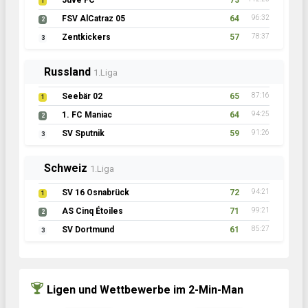
Juve FC
73
1
FSV AlCatraz 05
64
96:32
2
Zentkickers
57
78:37
3
Russland
1.Liga
Seebär 02
65
87:16
1
1. FC Maniac
64
94:25
2
SV Sputnik
59
91:26
3
Schweiz
1.Liga
SV 16 Osnabrück
72
94:21
1
AS Cinq Étoiles
71
99:21
2
SV Dortmund
61
85:27
3
Ligen und Wettbewerbe im 2-Min-Man