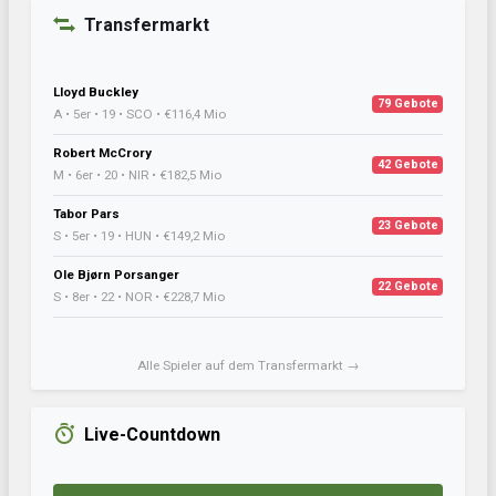
Transfermarkt
Lloyd Buckley
79 Gebote
A • 5er • 19 • SCO • €116,4 Mio
Robert McCrory
42 Gebote
M • 6er • 20 • NIR • €182,5 Mio
Tabor Pars
23 Gebote
S • 5er • 19 • HUN • €149,2 Mio
Ole Bjørn Porsanger
22 Gebote
S • 8er • 22 • NOR • €228,7 Mio
Alle Spieler auf dem Transfermarkt →
Live-Countdown