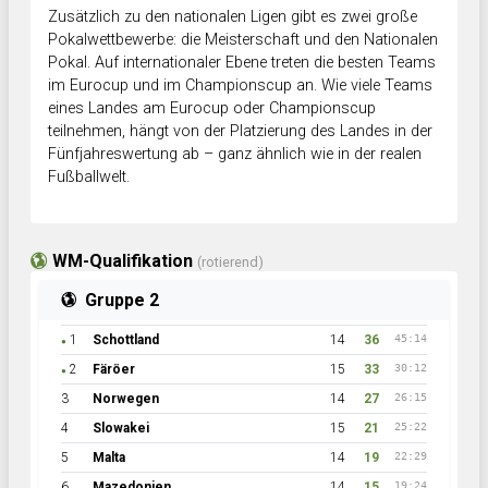
Zusätzlich zu den nationalen Ligen gibt es zwei große
Pokalwettbewerbe: die Meisterschaft und den Nationalen
Pokal. Auf internationaler Ebene treten die besten Teams
im Eurocup und im Championscup an. Wie viele Teams
eines Landes am Eurocup oder Championscup
teilnehmen, hängt von der Platzierung des Landes in der
Fünfjahreswertung ab – ganz ähnlich wie in der realen
Fußballwelt.
WM-Qualifikation
(rotierend)
Gruppe 2
1
Schottland
14
36
45:14
●
2
Färöer
15
33
30:12
●
3
Norwegen
14
27
26:15
4
Slowakei
15
21
25:22
5
Malta
14
19
22:29
6
Mazedonien
14
15
19:24