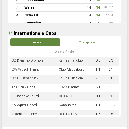
7
Wales
14
14
32:27
8
Schweiz
14
14
15:23
9
Rumänien
14
0
12:60
Internationale Cups
Eurocup
Championscup
Achtelfinale
SG Dynamo Dromore
-
Kahn´s Fanclub
0:0
0:3
GW Wusch Herrlich
-
Club Magdeburg
1:1
3:1
SV 16 Osnabrück
-
Equipe Tricolore
2:5
0:0
The Greek Gods
-
FSV AlCatraz 05
3:1
3:1
IF Lisannvellir Utd.
-
CCAA FC
0:1
1:3
Kollogizer United
-
Ivanauskas
1:1
1:2
n.V.
Viktoria cristiano
-
BSF LO-City
1:6
1:5
Hnk Rama
-
Südstadkicker
0:1
2:2