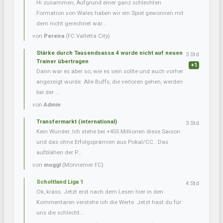
Hi zusammen, Aufgrund einer ganz schlechten
Formation von Wales haben wir ein Spiel gewonnen mit
dem nicht gerechnet war...
von
Pereira
(FC Valletta City)
Stärke durch Tausendsassa 4 wurde nicht auf neuen
3 Std
Trainer übertragen
+1
Dann war es aber so, wie es sein sollte und auch vorher
angezeigt wurde. Alle Buffs, die verloren gehen, werden
bei der ...
von
Admin
Transfermarkt (international)
3 Std
Kein Wunder..Ich stehe bei +455 Millionen diese Saison
und das ohne Erfolgsprämien aus Pokal/CC.. Das
aufblähen der P...
von
moggl
(Monnemer FC)
Schottland Liga 1
4 Std
Ok, krass. Jetzt erst nach dem Lesen hier in den
Kommentaren verstehe ich die Werte. Jetzt hast du für
uns die schlecht...