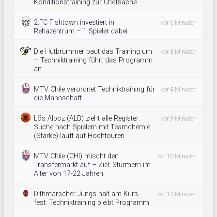
Konditionstraining zur Chefsache.
2.FC Fishtown investiert in
vor 6 Minuten
Rehazentrum – 1 Spieler dabei.
Die Hutbrummer baut das Training um
vor 8 Minuten
– Techniktraining führt das Programm
an.
MTV Chile verordnet Techniktraining für
vor 8 Minuten
die Mannschaft.
Lõs Alboz (ALB) zieht alle Register:
vor 9 Minuten
Suche nach Spielern mit Teamchemie
(Stärke) läuft auf Hochtouren.
MTV Chile (CHI) mischt den
vor 10 Minuten
Transfermarkt auf – Ziel: Stürmern im
Alter von 17-22 Jahren.
Dithmarscher-Jungs hält am Kurs
vor 13 Minuten
fest: Techniktraining bleibt Programm.