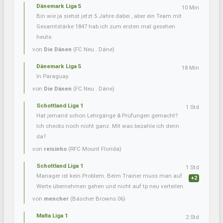
Dänemark Liga 5
10 Min
Bin wie ja siehst jetzt 5 Jahre dabei , aber ein Team mit
Gesamtstärke 1847 hab ich zum ersten mal gesehen
heute.
von
Die Dänen
(FC Neu . Däne)
Dänemark Liga 5
18 Min
In Paraguay.
von
Die Dänen
(FC Neu . Däne)
Schottland Liga 1
1 Std
Hat jemand schon Lehrgänge & Prüfungen gemacht?
Ich checks noch nicht ganz. Mit was bezahle ich denn
da?
von
reisinho
(RFC Mount Florida)
Schottland Liga 1
1 Std
Manager ist kein Problem. Beim Trainer muss man auf
+2
Werte übernehmen gehen und nicht auf tp neu verteilen.
von
mencher
(Bäscher Browns 06)
Malta Liga 1
2 Std