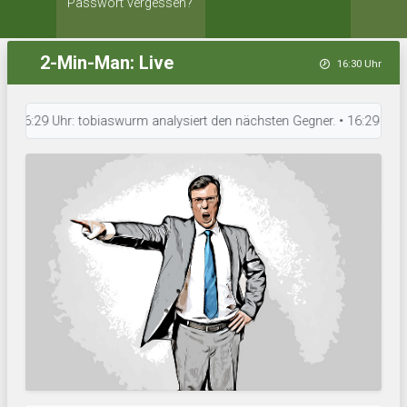
Passwort vergessen?
2-Min-Man: Live
16:30 Uhr
29 Uhr: tobiaswurm analysiert den nächsten Gegner. • 16:29 Uhr: Kahn´s