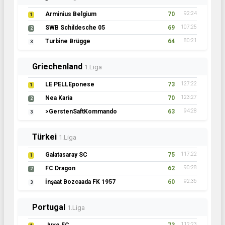
Arminius Belgium
70
92:24
1
SWB Schildesche 05
69
107:25
2
Turbine Brügge
64
80:21
3
Griechenland
1.Liga
LE PELLEponese
73
127:22
1
Nea Karia
70
123:27
2
>GerstenSaftKommando
63
94:28
3
Türkei
1.Liga
Galatasaray SC
75
117:22
1
FC Dragon
62
90:28
2
İnşaat Bozcaada FK 1957
60
92:36
3
Portugal
1.Liga
112:23