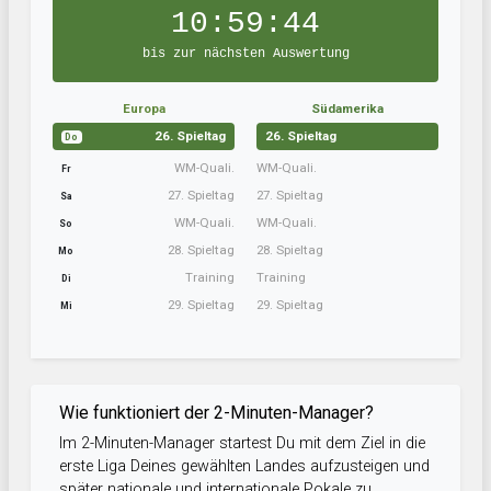
10:59:43
bis zur nächsten Auswertung
Europa
Südamerika
26. Spieltag
26. Spieltag
Do
WM-Quali.
WM-Quali.
Fr
27. Spieltag
27. Spieltag
Sa
WM-Quali.
WM-Quali.
So
28. Spieltag
28. Spieltag
Mo
Training
Training
Di
29. Spieltag
29. Spieltag
Mi
Wie funktioniert der 2-Minuten-Manager?
Im 2-Minuten-Manager startest Du mit dem Ziel in die
erste Liga Deines gewählten Landes aufzusteigen und
später nationale und internationale Pokale zu