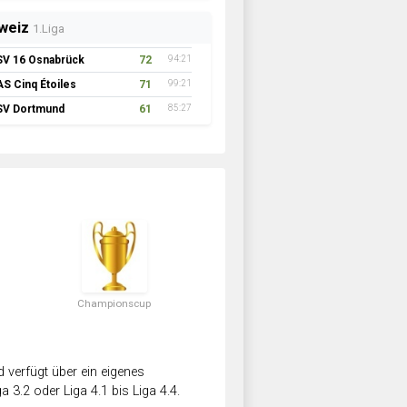
weiz
1.Liga
SV 16 Osnabrück
72
94:21
AS Cinq Étoiles
71
99:21
SV Dortmund
61
85:27
Championscup
verfügt über ein eigenes
a 3.2 oder Liga 4.1 bis Liga 4.4.