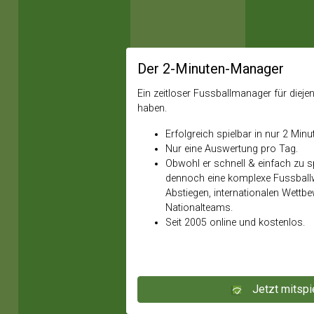
Der 2-Minuten-Manager
Ein zeitloser Fussballmanager für diejeni
haben.
Erfolgreich spielbar in nur 2 Minu
Nur eine Auswertung pro Tag.
Obwohl er schnell & einfach zu spi
dennoch eine komplexe Fussballw
Abstiegen, internationalen Wettb
Nationalteams.
Seit 2005 online und kostenlos.
Jetzt mitspi