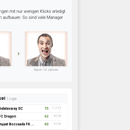
ngen mit nur wenigen Klicks erledigt
am aufbauen. So sind viele Manager
Nach 10 Jahren
kei
1.Liga
Galatasaray SC
75
117:22
FC Dragon
62
90:28
İnşaat Bozcaada FK 1957
60
92:36