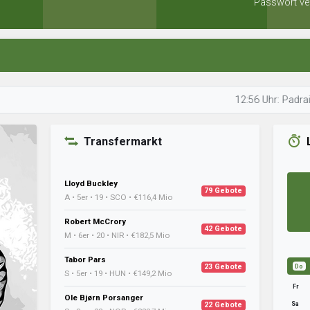
Passwort ve
12:56 Uhr: Padraig bereitet
Transfermarkt
Lloyd Buckley
79 Gebote
A • 5er • 19 • SCO • €116,4 Mio
Robert McCrory
42 Gebote
M • 6er • 20 • NIR • €182,5 Mio
Tabor Pars
23 Gebote
Do
S • 5er • 19 • HUN • €149,2 Mio
Fr
Ole Bjørn Porsanger
Sa
22 Gebote