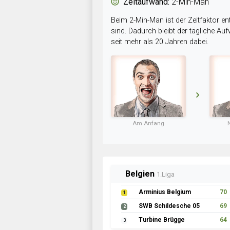
Zeitaufwand:
2-Min-Man
Beim 2-Min-Man ist der Zeitfaktor en
sind. Dadurch bleibt der tägliche A
seit mehr als 20 Jahren dabei.
Am Anfang
Belgien
1.Liga
Arminius Belgium
70
1
SWB Schildesche 05
69
2
Turbine Brügge
64
3