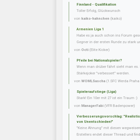
Finnland - Qualifikation
Toller Erfolg, Glückwunsch
von
kaiko-hahnchen
(kaiko)
Armenien Liga 1
Habe es ja auch schon ins Forum gesc
Gegner in der ersten Runde zu stark u
von
Octi
(Elite Kicker)
Pfeile bei Nationalspieler?
Wenn man drüber fährt sieht man es. 
Stärkejoker "verbessert" werden.
von
WOMLSascha
(1.SFC Werda Praha 
Spieleraufstiege (Liga)
Stark! Ein 10er mit 27 ist ein Traum :)
von
ManagerFabi
(VFR Badenpower)
Verbesserungsvorschlag: "Realisti
von Unentschieden!"
"Keine Ahnung" mit diesen wegweise
Erstellers endet dieser Thread und fin