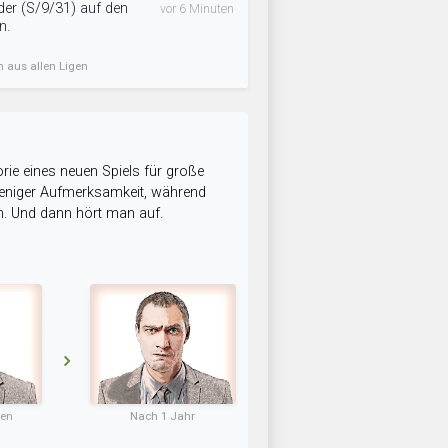
nder (S/9/31) auf den
vor 6 Minuten
n.
n aus allen Ligen
rie eines neuen Spiels für große
 weniger Aufmerksamkeit, während
n. Und dann hört man auf.
ten
Nach 1 Jahr