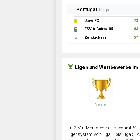
Portugal
1.Liga
Juve FC
73
1
FSV AlCatraz 05
64
2
Zentkickers
57
3
Ligen und Wettbewerbe im
Meister
Im 2-Min-Man stehen insgesamt 62 L
Ligensystem von Liga 1 bis Liga 5. Ab