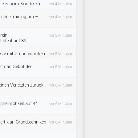
Spieler beim Konditska.
vor 4 Minuten
echniktraining um –
vor 4 Minuten
rein –
vor 5 Minuten
 steht auf 39.
eize mit Grundtechniken.
vor 5 Minuten
 ist das Gebot der
vor 5 Minuten
einen Verletzten zurück:
vor 6 Minuten
heinlichkeit auf 44
vor 6 Minuten
iert klar: Grundtechniken
vor 6 Minuten