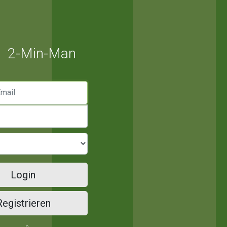
2-Min-Man
mail
Login
Registrieren