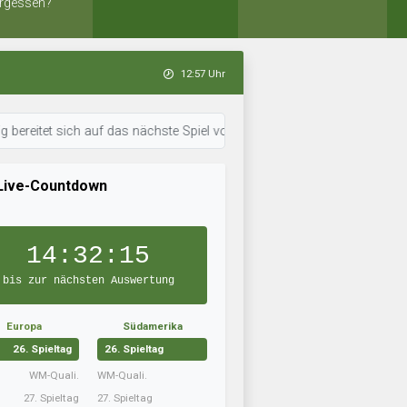
rgessen?
12:57 Uhr
 sich auf das nächste Spiel vor. • 12:55 Uhr: Flying Bananas bereitet si
Live-Countdown
14:32:14
bis zur nächsten Auswertung
Europa
Südamerika
26. Spieltag
26. Spieltag
WM-Quali.
WM-Quali.
27. Spieltag
27. Spieltag