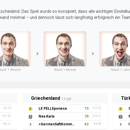
tscheidend. Das Spiel wurde so konzipiert, dass alle wichtigen Einstellu
ufwand minimal – und dennoch lässt sich langfristig erfolgreich ein Te
Nach 1 Woche
Nach 1 Monat
Nach 1 Jahr
Griechenland
Tür
1.Liga
92:24
LE PELLEponese
73
127:22
1
1
107:25
Nea Karia
70
123:27
2
2
80:21
>GerstenSaftKommando
63
94:28
3
3