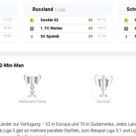
Russland
Sch
1.Liga
112:23
Seebär 02
65
87:16
1
1
96:32
1. FC Maniac
64
94:25
2
2
78:37
SV Sputnik
59
91:26
3
3
 2-Min-Man
Nationaler Pokal
Eurocup
änder zur Verfügung – 52 in Europa und 10 in Südamerika. Jedes Land 
 Liga 3 gibt es mehrere parallele Staffeln, zum Beispiel Liga 3.1 und Lig