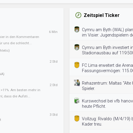
Zeitspiel Ticker
Cymru am Byth (WAL) plan
6 Min
im Visier: Jugendspielern d
 hier in den Kommentaren
ür uns die schlecht...
Cymru am Byth investiert in
letic)
Stadionausbau auf 119.500
2 Std
FC Lima erweitert die Aren
Fassungsvermögen: 115.00
AA)
Rehazentrum: Maltas "Alte 
2 Std
Spieler.
t >11%. Am besten mehr in
l, dass die Aufsti...
Kurswechsel bei vfb hanove
heute Pflicht.
3 Std
Vollzug: Rivaldo (M/4/19) 
t
Kader treu.