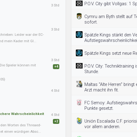
P.O.V. City gibt Vollgas: 1 
3 Std
Cymru am Byth stellt auf T
sofort.
3 Std
hrieben: Leider war der EC-
Spätzle Kings stärkt den Ve
Aufstiegswahrscheinlichkeit
nd mein Kader mit Gl...
Spätzle Kings setzt neue R
3 Std
Die Spieler können mit
P.O.V. City: Techniktraining
+4
Stunde.
05)
Maltas "Alte Herren" bringt 
Arzt macht ihn fit.
4 Std
FC Semoy: Aufstiegswahrsc
Punkte gesetzt.
schere Wahrscheinlichkeit
4 Std
Unión Escalada C.F. prioris
+2
nden Worten des Threaed-
vor allem anderen.
det einen würdigen Absc...