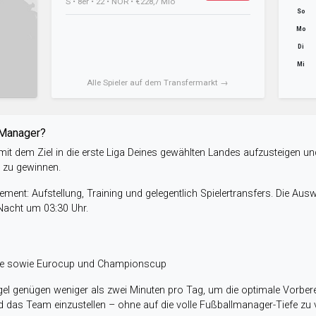
S • 8er • 22 • NOR • €228,7 Mio
So
Mo
Di
Mi
Alle Spieler auf dem Transfermarkt →
-Manager?
it dem Ziel in die erste Liga Deines gewählten Landes aufzusteigen un
e zu gewinnen.
ent: Aufstellung, Training und gelegentlich Spielertransfers. Die Aus
 Nacht um 03:30 Uhr.
ele sowie Eurocup und Championscup
el genügen weniger als zwei Minuten pro Tag, um die optimale Vorbere
 das Team einzustellen – ohne auf die volle Fußballmanager-Tiefe zu v