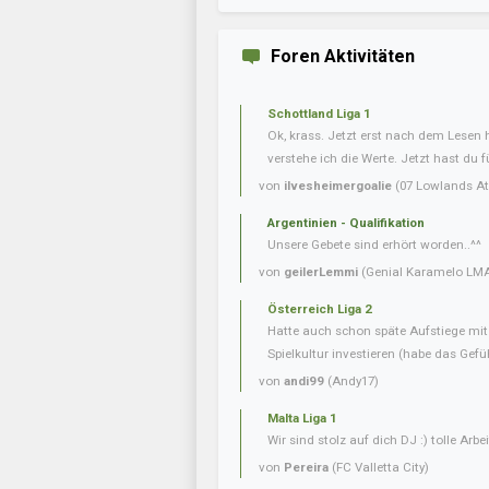
Foren Aktivitäten
Schottland Liga 1
Ok, krass. Jetzt erst nach dem Lesen
verstehe ich die Werte. Jetzt hast du f
von
ilvesheimergoalie
(07 Lowlands Ath
Argentinien - Qualifikation
Unsere Gebete sind erhört worden..^^
von
geilerLemmi
(Genial Karamelo LM
Österreich Liga 2
Hatte auch schon späte Aufstiege mi
Spielkultur investieren (habe das Gefüh
von
andi99
(Andy17)
Malta Liga 1
Wir sind stolz auf dich DJ :) tolle Arbei
von
Pereira
(FC Valletta City)