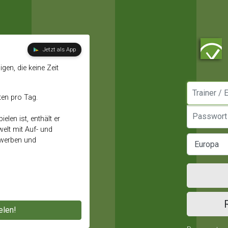
Jetzt als App
gen, die keine Zeit
Manager / E
ten pro Tag.
Passwort
elen ist, enthält er
elt mit Auf- und
ewerben und
elen!