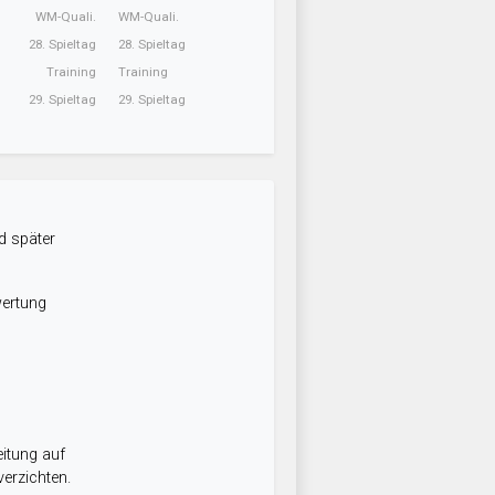
WM-Quali.
WM-Quali.
28. Spieltag
28. Spieltag
Training
Training
29. Spieltag
29. Spieltag
d später
wertung
itung auf
erzichten.