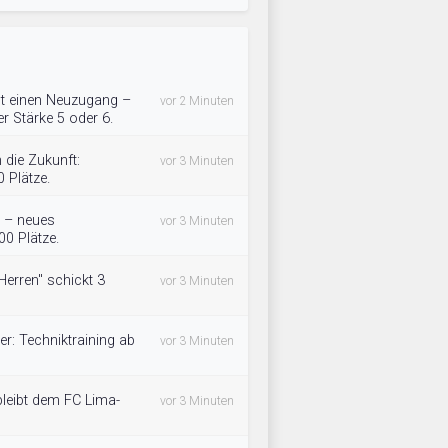
t einen Neuzugang –
vor 2 Minuten
er Stärke 5 oder 6.
 die Zukunft:
vor 3 Minuten
 Plätze.
a – neues
vor 3 Minuten
0 Plätze.
Herren" schickt 3
vor 3 Minuten
r: Techniktraining ab
vor 3 Minuten
bleibt dem FC Lima-
vor 3 Minuten