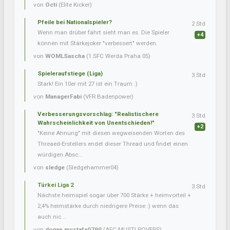
von
Octi
(Elite Kicker)
Pfeile bei Nationalspieler?
2 Std
Wenn man drüber fährt sieht man es. Die Spieler
+4
können mit Stärkejoker "verbessert" werden.
von
WOMLSascha
(1.SFC Werda Praha 05)
Spieleraufstiege (Liga)
3 Std
Stark! Ein 10er mit 27 ist ein Traum :)
von
ManagerFabi
(VFR Badenpower)
Verbesserungsvorschlag: "Realistischere
3 Std
Wahrscheinlichkeit von Unentschieden!"
+2
"Keine Ahnung" mit diesen wegweisenden Worten des
Threaed-Erstellers endet dieser Thread und findet einen
würdigen Absc...
von
sledge
(Sledgehammer04)
Türkei Liga 2
3 Std
Nächste heimspiel sogar über 700 Stärke + heimvorteil +
2,4% heimstärke durch niedrigere Preise :) wenn das
auch nic...
von
dogan.mustafa0790
(AFC MUSTI ROVERS)