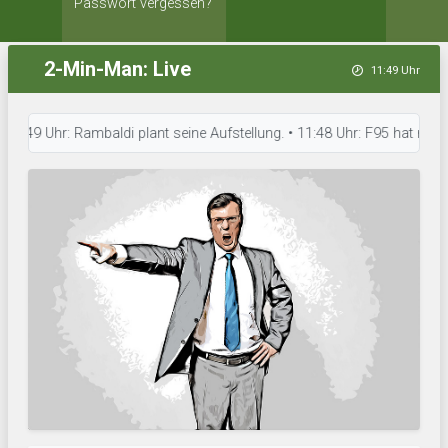
Passwort vergessen?
2-Min-Man: Live
11:49 Uhr
9 Uhr: Rambaldi plant seine Aufstellung. • 11:48 Uhr: F95 hat neue Takt