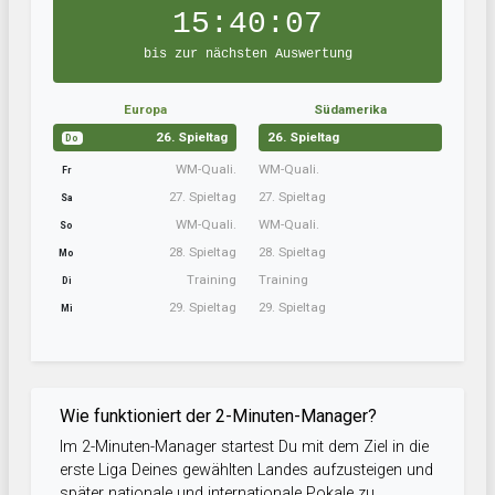
15:40:07
bis zur nächsten Auswertung
Europa
Südamerika
26. Spieltag
26. Spieltag
Do
WM-Quali.
WM-Quali.
Fr
27. Spieltag
27. Spieltag
Sa
WM-Quali.
WM-Quali.
So
28. Spieltag
28. Spieltag
Mo
Training
Training
Di
29. Spieltag
29. Spieltag
Mi
Wie funktioniert der 2-Minuten-Manager?
Im 2-Minuten-Manager startest Du mit dem Ziel in die
erste Liga Deines gewählten Landes aufzusteigen und
später nationale und internationale Pokale zu