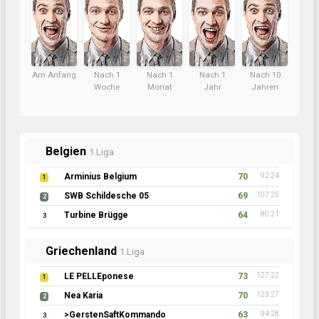
Am Anfang
Nach 1
Nach 1
Nach 1
Nach 10
Woche
Monat
Jahr
Jahren
Belgien
1.Liga
Arminius Belgium
70
92:24
1
SWB Schildesche 05
69
107:25
2
Turbine Brügge
64
80:21
3
Griechenland
1.Liga
LE PELLEponese
73
127:22
1
Nea Karia
70
123:27
2
>GerstenSaftKommando
63
94:28
3