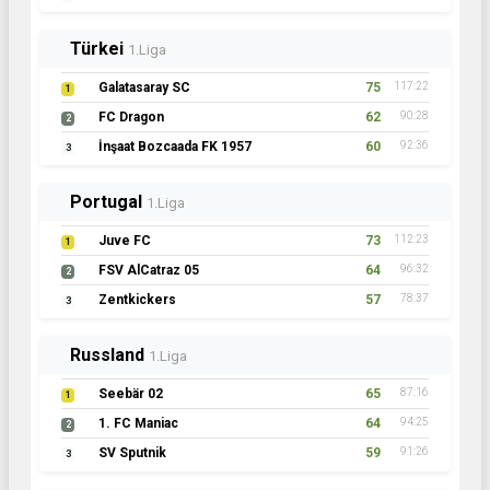
Türkei
1.Liga
Galatasaray SC
75
117:22
1
FC Dragon
62
90:28
2
İnşaat Bozcaada FK 1957
60
92:36
3
Portugal
1.Liga
Juve FC
73
112:23
1
FSV AlCatraz 05
64
96:32
2
Zentkickers
57
78:37
3
Russland
1.Liga
Seebär 02
65
87:16
1
1. FC Maniac
64
94:25
2
SV Sputnik
59
91:26
3