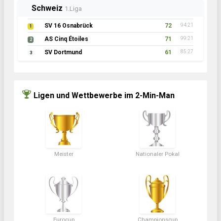
Schweiz
1.Liga
SV 16 Osnabrück
72
94:21
1
AS Cinq Étoiles
71
99:21
2
SV Dortmund
61
85:27
3
Ligen und Wettbewerbe im 2-Min-Man
Meister
Nationaler Pokal
Eurocup
Championscup