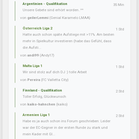
Argentinien - Qualifikation
35 Min
Unsere Gebete sind erhört worden..^^
von
geilerLemmi
(Genial Karamelo LMAA)
Österreich Liga 2
1 Std
Hatte auch schon späte Aufstiege mit >11%. Am besten
mehr in Spielkultur investieren (habe das Gefühl, dass
die Aufsti...
von
andi99
(Andy17)
Malta Liga 1
1 Std
Wir sind stolz auf dich DJ :) tolle Arbeit
von
Pereira
(FC Valletta City)
Finnland - Qualifikation
2 Std
Toller Erfolg, Glückwunsch
von
kaiko-hahnchen
(kaiko)
Armenien Liga 1
2 Std
Habe es ja auch schon ins Forum geschrieben: Leider
war der EC-Gegner in der ersten Runde zu stark und
mein Kader mit Gl...