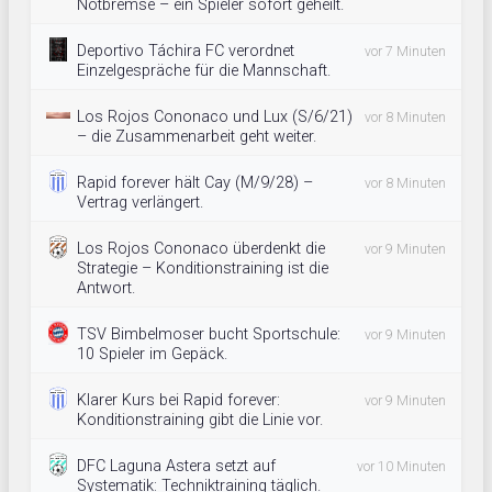
Notbremse – ein Spieler sofort geheilt.
Deportivo Táchira FC verordnet
vor 7 Minuten
Einzelgespräche für die Mannschaft.
Los Rojos Cononaco und Lux (S/6/21)
vor 8 Minuten
– die Zusammenarbeit geht weiter.
Rapid forever hält Cay (M/9/28) –
vor 8 Minuten
Vertrag verlängert.
Los Rojos Cononaco überdenkt die
vor 9 Minuten
Strategie – Konditionstraining ist die
Antwort.
TSV Bimbelmoser bucht Sportschule:
vor 9 Minuten
10 Spieler im Gepäck.
Klarer Kurs bei Rapid forever:
vor 9 Minuten
Konditionstraining gibt die Linie vor.
DFC Laguna Astera setzt auf
vor 10 Minuten
Systematik: Techniktraining täglich.