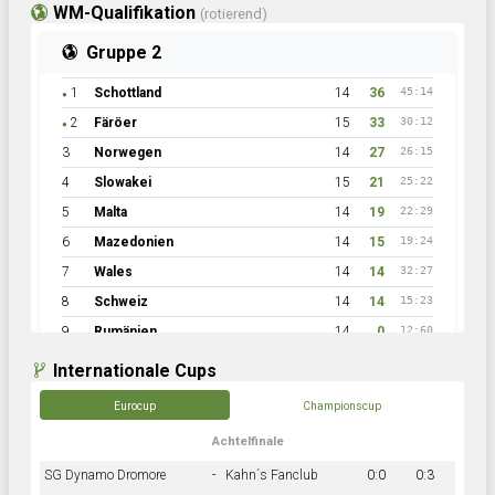
WM-Qualifikation
(rotierend)
Gruppe 2
1
Schottland
14
36
45:14
●
2
Färöer
15
33
30:12
●
3
Norwegen
14
27
26:15
4
Slowakei
15
21
25:22
5
Malta
14
19
22:29
6
Mazedonien
14
15
19:24
7
Wales
14
14
32:27
8
Schweiz
14
14
15:23
9
Rumänien
14
0
12:60
Internationale Cups
Eurocup
Championscup
Achtelfinale
SG Dynamo Dromore
-
Kahn´s Fanclub
0:0
0:3