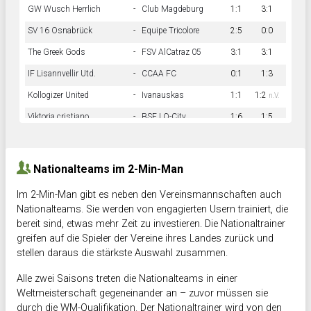
GW Wusch Herrlich
-
Club Magdeburg
1:1
3:1
SV 16 Osnabrück
-
Equipe Tricolore
2:5
0:0
The Greek Gods
-
FSV AlCatraz 05
3:1
3:1
IF Lisannvellir Utd.
-
CCAA FC
0:1
1:3
Kollogizer United
-
Ivanauskas
1:1
1:2
n.V.
Viktoria cristiano
-
BSF LO-City
1:6
1:5
Hnk Rama
-
Südstadkicker
0:1
2:2
Nationalteams im 2-Min-Man
Im 2-Min-Man gibt es neben den Vereinsmannschaften auch
Nationalteams. Sie werden von engagierten Usern trainiert, die
bereit sind, etwas mehr Zeit zu investieren. Die Nationaltrainer
greifen auf die Spieler der Vereine ihres Landes zurück und
stellen daraus die stärkste Auswahl zusammen.
Alle zwei Saisons treten die Nationalteams in einer
Weltmeisterschaft gegeneinander an – zuvor müssen sie
durch die WM-Qualifikation. Der Nationaltrainer wird von den