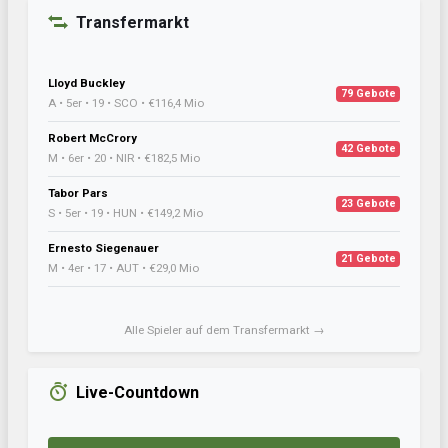
Transfermarkt
Lloyd Buckley
79 Gebote
A • 5er • 19 • SCO • €116,4 Mio
Robert McCrory
42 Gebote
M • 6er • 20 • NIR • €182,5 Mio
Tabor Pars
23 Gebote
S • 5er • 19 • HUN • €149,2 Mio
Ernesto Siegenauer
21 Gebote
M • 4er • 17 • AUT • €29,0 Mio
Alle Spieler auf dem Transfermarkt →
Live-Countdown