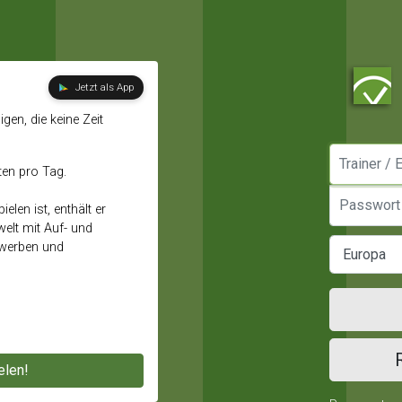
Jetzt als App
gen, die keine Zeit
Manager / E
ten pro Tag.
Passwort
elen ist, enthält er
elt mit Auf- und
ewerben und
elen!