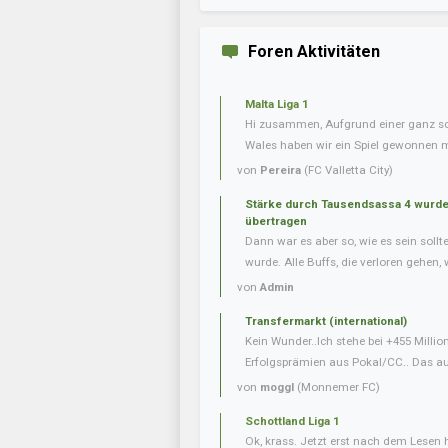
Foren Aktivitäten
Malta Liga 1
Hi zusammen, Aufgrund einer ganz s
Wales haben wir ein Spiel gewonnen m
von
Pereira
(FC Valletta City)
Stärke durch Tausendsassa 4 wurde 
übertragen
Dann war es aber so, wie es sein soll
wurde. Alle Buffs, die verloren gehen, w
von
Admin
Transfermarkt (international)
Kein Wunder..Ich stehe bei +455 Milli
Erfolgsprämien aus Pokal/CC.. Das auf
von
moggl
(Monnemer FC)
Schottland Liga 1
Ok, krass. Jetzt erst nach dem Lesen