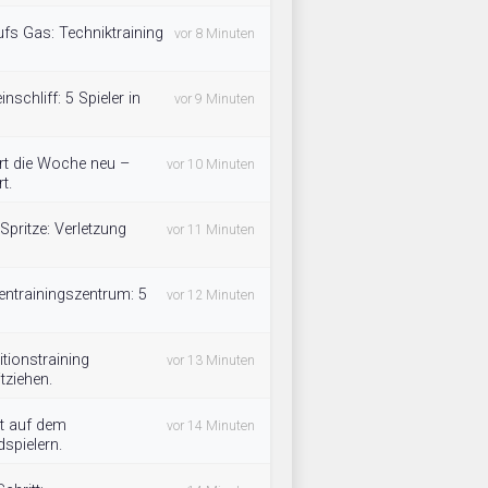
ufs Gas: Techniktraining
vor 8 Minuten
inschliff: 5 Spieler in
vor 9 Minuten
rt die Woche neu –
vor 10 Minuten
t.
Spritze: Verletzung
vor 11 Minuten
entrainingszentrum: 5
vor 12 Minuten
tionstraining
vor 13 Minuten
tziehen.
t auf dem
vor 14 Minuten
spielern.