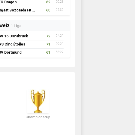
FC Dragon
62
90:28
İnşaat Bozcaada FK 1957
60
92:36
weiz
1.Liga
SV 16 Osnabrück
72
94:21
AS Cinq Étoiles
71
99:21
SV Dortmund
61
85:27
Championscup