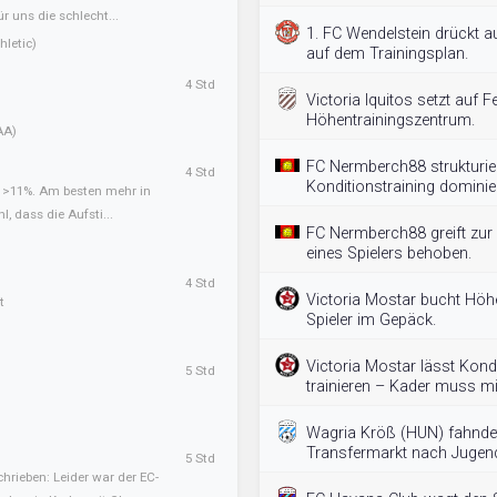
ür uns die schlecht...
1. FC Wendelstein drückt a
letic)
auf dem Trainingsplan.
4 Std
Victoria Iquitos setzt auf Fe
Höhentrainingszentrum.
AA)
FC Nermberch88 strukturie
4 Std
Konditionstraining dominier
t >11%. Am besten mehr in
l, dass die Aufsti...
FC Nermberch88 greift zur 
eines Spielers behoben.
4 Std
Victoria Mostar bucht Höh
t
Spieler im Gepäck.
Victoria Mostar lässt Kondi
5 Std
trainieren – Kader muss mi
Wagria Kröß (HUN) fahnde
Transfermarkt nach Jugend
5 Std
hrieben: Leider war der EC-