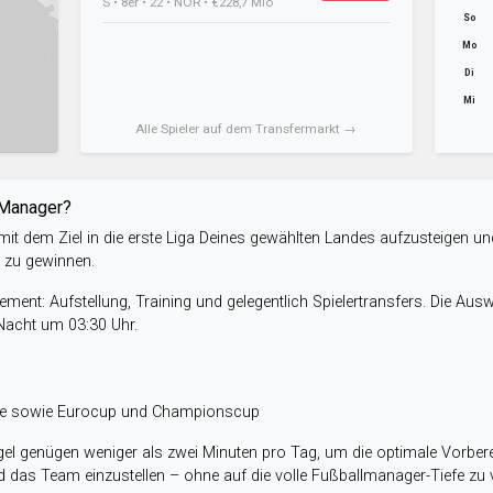
S • 8er • 22 • NOR • €228,7 Mio
So
Mo
Di
Mi
Alle Spieler auf dem Transfermarkt →
-Manager?
it dem Ziel in die erste Liga Deines gewählten Landes aufzusteigen un
e zu gewinnen.
ent: Aufstellung, Training und gelegentlich Spielertransfers. Die Aus
 Nacht um 03:30 Uhr.
ele sowie Eurocup und Championscup
el genügen weniger als zwei Minuten pro Tag, um die optimale Vorbere
 das Team einzustellen – ohne auf die volle Fußballmanager-Tiefe zu v