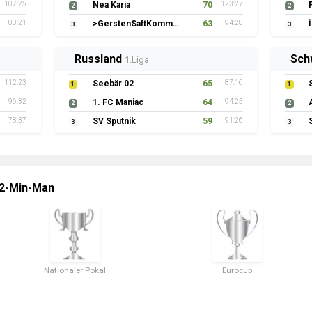
107:25
Nea Karia
70
123:27
2
2
80:21
>GerstenSaftKommando
63
94:28
3
3
Russland
Sch
1.Liga
112:23
Seebär 02
65
87:16
1
1
96:32
1. FC Maniac
64
94:25
2
2
78:37
SV Sputnik
59
91:26
3
3
 2-Min-Man
Nationaler Pokal
Eurocup