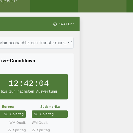
rgessen?
14:47 Uhr
chtet den Transfermarkt. • 14:43 Uhr: Torfabrik Bratislava ist in Topfor
Live-Countdown
12:42:03
bis zur nächsten Auswertung
Europa
Südamerika
26. Spieltag
26. Spieltag
WM-Quali.
WM-Quali.
27. Spieltag
27. Spieltag