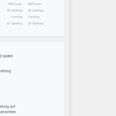
WM-Quali.
WM-Quali.
28. Spieltag
28. Spieltag
Training
Training
29. Spieltag
29. Spieltag
d später
wertung
itung auf
erzichten.