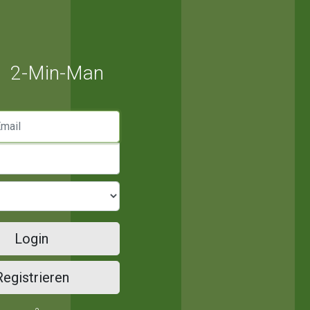
2-Min-Man
mail
Login
Registrieren