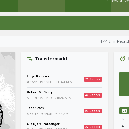
Passwort ve
14:44 Uhr: PedroMair beoba
Transfermarkt
Lloyd Buckley
79 Gebote
A • 5er • 19 • SCO • €116,4 Mio
Robert McCrory
42 Gebote
M • 6er • 20 • NIR • €182,5 Mio
Tabor Pars
23 Gebote
Do
S • 5er • 19 • HUN • €149,2 Mio
Fr
Ole Bjørn Porsanger
Sa
22 Gebote