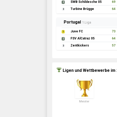
SWB Schildesche 05
69
2
Turbine Brügge
64
3
Portugal
1.Liga
Juve FC
73
1
FSV AlCatraz 05
64
2
Zentkickers
57
3
Ligen und Wettbewerbe im
Meister