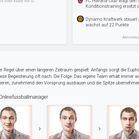
FC Havana Club wagt den S
nd mein Kader mit Gl...
Konditionstraining ersetzt a
Dynamo Kraftwerk steuert g
wächst auf 22 Punkte.
Aktivitäte
r Regel über einen längeren Zeitraum gespielt. Anfangs sorgt die Eupho
 diese Begeisterung oft nach. Die Folge: Das eigene Team erhält immer
stieren, zunehmend den Vorsprung ausbauen und die Spitze übernehme
nlinefussballmanager