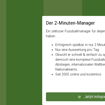
Der 2-Minuten-Manager
Ein zeitloser Fussballmanager für diejeni
haben.
Erfolgreich spielbar in nur 2 Minu
Nur eine Auswertung pro Tag.
Obwohl er schnell & einfach zu spi
dennoch eine komplexe Fussballw
Abstiegen, internationalen Wettb
Nationalteams.
Seit 2005 online und kostenlos.
Jetzt mitspi