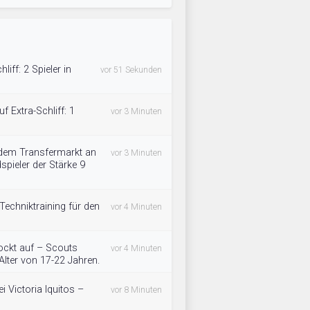
liff: 2 Spieler in
vor 51 Sekunden
uf Extra-Schliff: 1
vor 3 Minuten
 dem Transfermarkt an
vor 3 Minuten
spieler der Stärke 9
 Techniktraining für den
vor 4 Minuten
ockt auf – Scouts
vor 4 Minuten
lter von 17-22 Jahren.
 Victoria Iquitos –
vor 8 Minuten