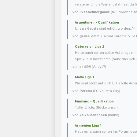
verstehe ich die Werte. Jetzt hast du f
von
ilvesheimergoalie
(07 Lowlands Ath
Argentinien - Qualifikation
Unsere Gebete sind erhört worden..^^
von
geilerLemmi
(Genial Karamelo LM
Österreich Liga 2
Hatte auch schon späte Aufstiege mi
Spielkultur investieren (habe das Gefüh
von
andi99
(Andy17)
Malta Liga 1
Wir sind stolz auf dich DJ :) tolle Arbei
von
Pereira
(FC Valletta City)
Finnland - Qualifikation
Toller Erfolg, Glückwunsch
von
kaiko-hahnchen
(kaiko)
Armenien Liga 1
Habe es ja auch schon ins Forum gesc