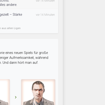
chritt:
vor 14 Minuten
lles andere.
ezielt – Stärke
vor 14 Minuten
n aus allen Ligen
rie eines neuen Spiels für große
 weniger Aufmerksamkeit, während
n. Und dann hört man auf.