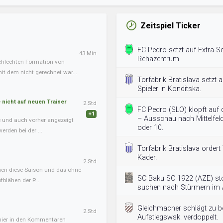
Zeitspiel Ticker
FC Pedro setzt auf Extra-Sch
43 Min
Rehazentrum.
chlechten Formation von
it dem nicht gerechnet war...
Torfabrik Bratislava setzt a
Spieler in Konditska.
nicht auf neuen Trainer
2 Std
FC Pedro (SLO) klopft auf
+1
– Ausschau nach Mittelfeld
te und auch vorher angezeigt
oder 10.
erden bei der ...
Torfabrik Bratislava ordert
Kader.
2 Std
onen diese Saison und das ohne
SC Baku SC 1922 (AZE) st
blähen der P...
suchen nach Stürmern im A
Gleichmacher schlägt zu bei
2 Std
Aufstiegswsk. verdoppelt.
 hier in den Kommentaren