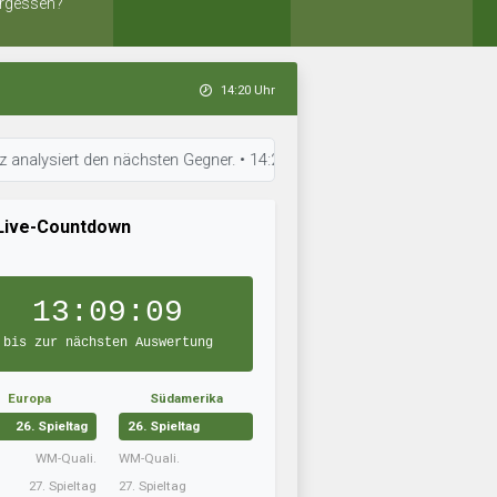
rgessen?
14:20 Uhr
ert den nächsten Gegner. • 14:20 Uhr: SF Rehlingen trainiert intensiv. •
Live-Countdown
13:09:08
bis zur nächsten Auswertung
Europa
Südamerika
26. Spieltag
26. Spieltag
WM-Quali.
WM-Quali.
27. Spieltag
27. Spieltag