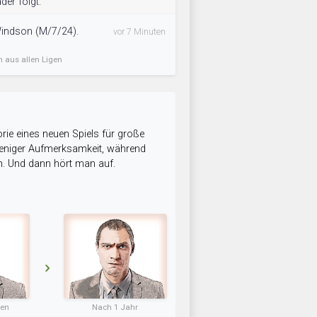
der folgt.
Windson (M/7/24).
vor 7 Minuten
n aus allen Ligen
rie eines neuen Spiels für große
 weniger Aufmerksamkeit, während
n. Und dann hört man auf.
ten
Nach 1 Jahr