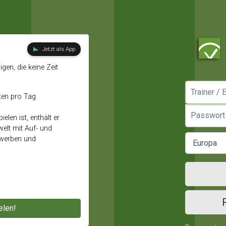
Jetzt als App
gen, die keine Zeit
Manager / E
ten pro Tag.
Passwort
elen ist, enthält er
elt mit Auf- und
ewerben und
elen!