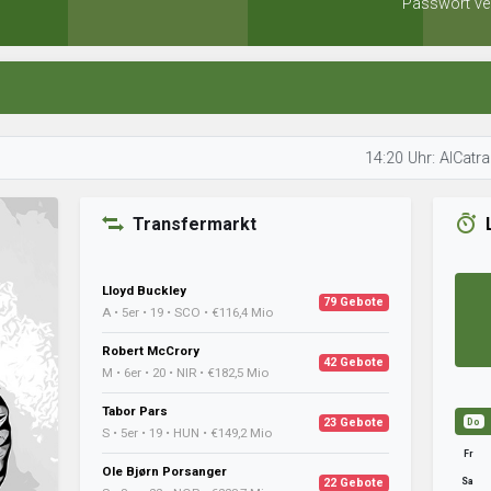
Passwort ve
14:20 Uhr: AlCatraz analysi
Transfermarkt
Lloyd Buckley
79 Gebote
A • 5er • 19 • SCO • €116,4 Mio
Robert McCrory
42 Gebote
M • 6er • 20 • NIR • €182,5 Mio
Tabor Pars
23 Gebote
Do
S • 5er • 19 • HUN • €149,2 Mio
Fr
Ole Bjørn Porsanger
Sa
22 Gebote