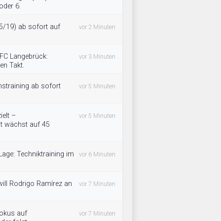
oder 6.
5/19) ab sofort auf
vor 2 Minuten
.FC Langebrück:
vor 3 Minuten
en Takt.
nstraining ab sofort
vor 5 Minuten
ielt –
vor 5 Minuten
it wächst auf 45
 Lage: Techniktraining im
vor 6 Minuten
ll Rodrigo Ramírez an
vor 7 Minuten
okus auf
vor 7 Minuten