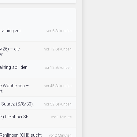
raining zur
vor 6 Sekunden
/26) – die
vor 12 Sekunden
r.
ining soll den
vor 12 Sekunden
die Woche neu –
vor 45 Sekunden
t.
t Suárez (S/8/30).
vor 52 Sekunden
7) bleibt bei SF
vor 1 Minute
Rehlingen (CHI) sucht
vor 2 Minuten