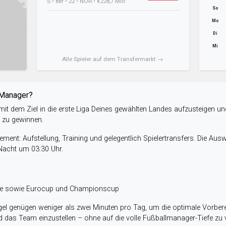
S • 8er • 22 • NOR • €228,7 Mio
So
Mo
Di
Mi
Alle Spieler auf dem Transfermarkt →
-Manager?
it dem Ziel in die erste Liga Deines gewählten Landes aufzusteigen un
e zu gewinnen.
ent: Aufstellung, Training und gelegentlich Spielertransfers. Die Aus
 Nacht um 03:30 Uhr.
ele sowie Eurocup und Championscup
el genügen weniger als zwei Minuten pro Tag, um die optimale Vorbere
 das Team einzustellen – ohne auf die volle Fußballmanager-Tiefe zu v