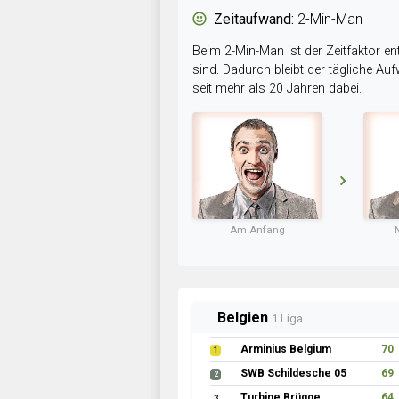
Zeitaufwand:
2-Min-Man
Beim 2-Min-Man ist der Zeitfaktor en
sind. Dadurch bleibt der tägliche A
seit mehr als 20 Jahren dabei.
Am Anfang
Belgien
1.Liga
Arminius Belgium
70
1
SWB Schildesche 05
69
2
Turbine Brügge
64
3