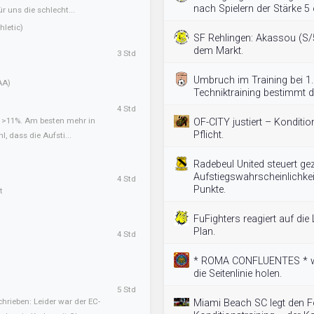
nach Spielern der Stärke 5 
ür uns die schlecht...
letic)
SF Rehlingen: Akassou (S/
dem Markt.
3 Std
Umbruch im Training bei 1
AA)
Techniktraining bestimmt d
4 Std
t >11%. Am besten mehr in
OF-CITY justiert – Konditio
Pflicht.
l, dass die Aufsti...
Radebeul United steuert gez
Aufstiegswahrscheinlichke
4 Std
Punkte.
t
FuFighters reagiert auf die
Plan.
4 Std
* ROMA CONFLUENTES * wi
die Seitenlinie holen.
5 Std
hrieben: Leider war der EC-
Miami Beach SC legt den F