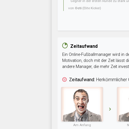
Gegner in der ersten Runde zu stark u
von
Octi
(Elite Kicker)
Zeitaufwand
Ein Online-Fußballmanager wird in de
Motivation, doch mit der Zeit lässt
andere Manager, die mehr Zeit inve
Zeitaufwand:
Herkömmlicher O
Am Anfang
N