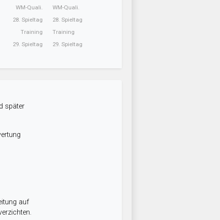
WM-Quali.
WM-Quali.
28. Spieltag
28. Spieltag
Training
Training
29. Spieltag
29. Spieltag
d später
wertung
itung auf
erzichten.