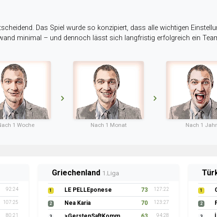
tscheidend. Das Spiel wurde so konzipiert, dass alle wichtigen Einstellu
ufwand minimal – und dennoch lässt sich langfristig erfolgreich ein Te
Nach 1 Woche
Nach 1 Monat
Nach 1 Jahr
Griechenland
Tür
1.Liga
92:24
LE PELLEponese
73
127:22
1
1
107:25
Nea Karia
70
123:27
2
2
80:21
>GerstenSaftKommando
63
94:28
3
3