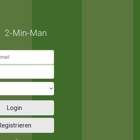
2-Min-Man
mail
Login
Registrieren