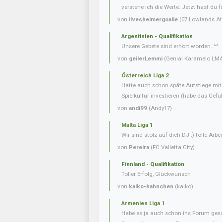
verstehe ich die Werte. Jetzt hast du f
von
ilvesheimergoalie
(07 Lowlands Ath
Argentinien - Qualifikation
Unsere Gebete sind erhört worden..^^
von
geilerLemmi
(Genial Karamelo LM
Österreich Liga 2
Hatte auch schon späte Aufstiege mi
Spielkultur investieren (habe das Gefüh
von
andi99
(Andy17)
Malta Liga 1
Wir sind stolz auf dich DJ :) tolle Arbei
von
Pereira
(FC Valletta City)
Finnland - Qualifikation
Toller Erfolg, Glückwunsch
von
kaiko-hahnchen
(kaiko)
Armenien Liga 1
Habe es ja auch schon ins Forum gesc