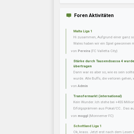
Foren Aktivitäten
Malta Liga 1
Hi zusammen, Aufgrund einer ganz s
Wales haben wir ein Spiel gewonnen m
von
Pereira
(FC Valletta City)
Stärke durch Tausendsassa 4 wurde 
übertragen
Dann war es aber so, wie es sein soll
wurde. Alle Buffs, die verloren gehen, w
von
Admin
Transfermarkt (international)
Kein Wunder..Ich stehe bei +455 Milli
Erfolgsprämien aus Pokal/CC.. Das auf
von
moggl
(Monnemer FC)
Schottland Liga 1
Ok, krass. Jetzt erst nach dem Lesen