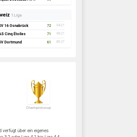
weiz
1.Liga
SV 16 Osnabrück
72
94:21
AS Cinq Étoiles
71
99:21
SV Dortmund
61
85:27
Championscup
verfügt über ein eigenes