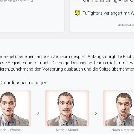
Konditionstraining – der Ka
nd mein Kader mit Gl...
FuFighters verlängert mit 
Aktivitäte
r Regel über einen längeren Zeitraum gespielt. Anfangs sorgt die Eupho
 diese Begeisterung oft nach. Die Folge: Das eigene Team erhält immer
stieren, zunehmend den Vorsprung ausbauen und die Spitze übernehme
nlinefussballmanager
ach 1 Woche
Nach 1 Monat
Nach 6 Mona