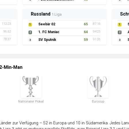
Russland
Sch
1.Liga
112:23
Seebär 02
65
87:16
1
1
96:32
1. FC Maniac
64
94:25
2
2
78:37
SV Sputnik
59
91:26
3
3
 2-Min-Man
Nationaler Pokal
Eurocup
änder zur Verfügung – 52 in Europa und 10 in Südamerika. Jedes Land 