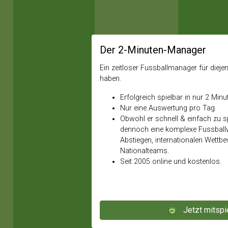
Der 2-Minuten-Manager
Ein zeitloser Fussballmanager für diejeni
haben.
Erfolgreich spielbar in nur 2 Minu
Nur eine Auswertung pro Tag.
Obwohl er schnell & einfach zu spi
dennoch eine komplexe Fussballw
Abstiegen, internationalen Wettb
Nationalteams.
Seit 2005 online und kostenlos.
Jetzt mitspi