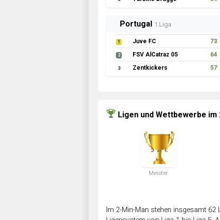
Portugal
1.Liga
Juve FC
73
1
FSV AlCatraz 05
64
2
Zentkickers
57
3
Ligen und Wettbewerbe im
Meister
Im 2-Min-Man stehen insgesamt 62 L