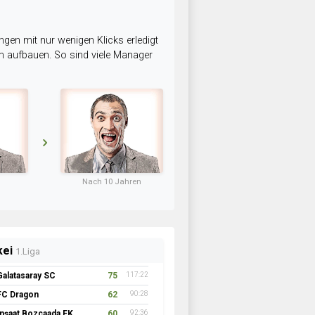
ngen mit nur wenigen Klicks erledigt
am aufbauen. So sind viele Manager
Nach 10 Jahren
kei
1.Liga
Galatasaray SC
75
117:22
FC Dragon
62
90:28
İnşaat Bozcaada FK 1957
60
92:36