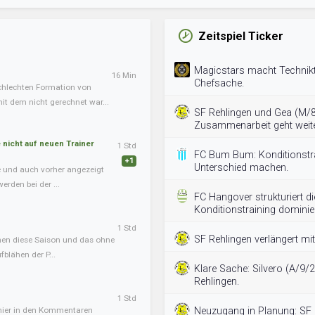
Zeitspiel Ticker
Magicstars macht Technikt
16 Min
Chefsache.
chlechten Formation von
it dem nicht gerechnet war...
SF Rehlingen und Gea (M/8
Zusammenarbeit geht weite
nicht auf neuen Trainer
1 Std
FC Bum Bum: Konditionstra
+1
Unterschied machen.
te und auch vorher angezeigt
erden bei der ...
FC Hangover strukturiert 
Konditionstraining dominier
1 Std
SF Rehlingen verlängert mi
onen diese Saison und das ohne
blähen der P...
Klare Sache: Silvero (A/9/2
Rehlingen.
1 Std
 hier in den Kommentaren
Neuzugang in Planung: SF 