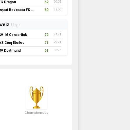
FC Dragon
62
90:28
İnşaat Bozcaada FK 1957
60
92:36
weiz
1.Liga
SV 16 Osnabrück
72
94:21
AS Cinq Étoiles
71
99:21
SV Dortmund
61
85:27
Championscup