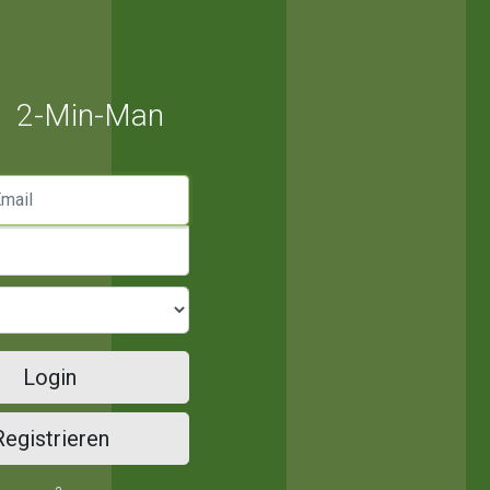
2-Min-Man
mail
Login
Registrieren