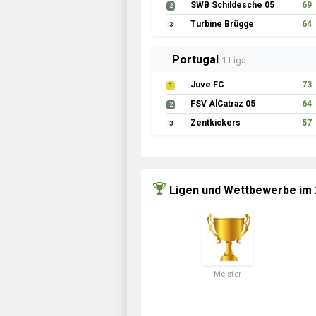
SWB Schildesche 05
69
2
Turbine Brügge
64
3
Portugal
1.Liga
Juve FC
73
1
FSV AlCatraz 05
64
2
Zentkickers
57
3
Ligen und Wettbewerbe im
Meister