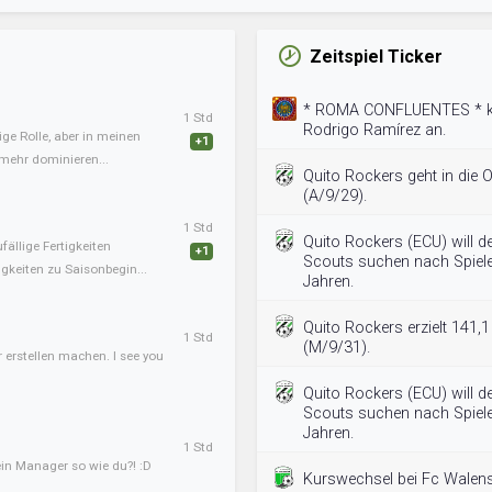
Zeitspiel Ticker
* ROMA CONFLUENTES * klo
1 Std
Rodrigo Ramírez an.
ige Rolle, aber in meinen
+1
mehr dominieren...
Quito Rockers geht in die 
(A/9/29).
1 Std
Quito Rockers (ECU) will d
fällige Fertigkeiten
+1
Scouts suchen nach Spiele
gkeiten zu Saisonbegin...
Jahren.
Quito Rockers erzielt 141,
1 Std
(M/9/31).
erstellen machen. I see you
Quito Rockers (ECU) will d
Scouts suchen nach Spiele
Jahren.
1 Std
in Manager so wie du?! :D
Kurswechsel bei Fc Walenst