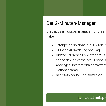
Der 2-Minuten-Manager
Ein zeitloser Fussballmanager für diejeni
haben.
Erfolgreich spielbar in nur 2 Minu
Nur eine Auswertung pro Tag.
Obwohl er schnell & einfach zu spi
dennoch eine komplexe Fussballw
Abstiegen, internationalen Wettb
Nationalteams.
Seit 2005 online und kostenlos.
Jetzt mitspi