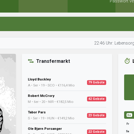
Passwort ve
22:46 Uhr: Lebensorger überprü
Transfermarkt
Lloyd Buckley
79 Gebote
A • 5er • 19 • SCO • €116,4 Mio
Robert McCrory
42 Gebote
M • 6er • 20 • NIR • €182,5 Mio
Tabor Pars
23 Gebote
Do
S • 5er • 19 • HUN • €149,2 Mio
Fr
Ole Bjørn Porsanger
Sa
22 Gebote