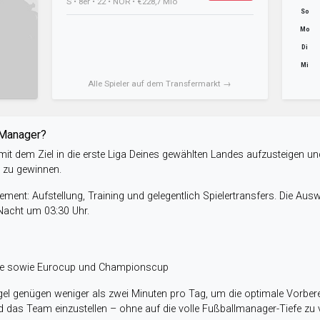
S • 8er • 22 • NOR • €228,7 Mio
So
Mo
Di
Mi
Alle Spieler auf dem Transfermarkt →
-Manager?
it dem Ziel in die erste Liga Deines gewählten Landes aufzusteigen un
e zu gewinnen.
ent: Aufstellung, Training und gelegentlich Spielertransfers. Die Aus
 Nacht um 03:30 Uhr.
ele sowie Eurocup und Championscup
el genügen weniger als zwei Minuten pro Tag, um die optimale Vorbere
 das Team einzustellen – ohne auf die volle Fußballmanager-Tiefe zu v