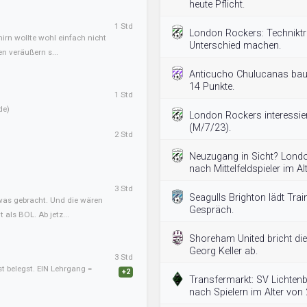
heute Pflicht.
1 Std
London Rockers: Techniktra
irn wollte wohl einfach nicht
Unterschied machen.
n veräußern s...
Anticucho Chulucanas baut
14 Punkte.
1 Std
de)
London Rockers interessiert
(M/7/23).
2 Std
Neuzugang in Sicht? Lond
nach Mittelfeldspieler im A
3 Std
Seagulls Brighton lädt Tra
twas gebracht. Und die wären
Gespräch.
als BOL. Ab jetz...
Shoreham United bricht die
Georg Keller ab.
3 Std
st belegst. EIN Lehrgang =
+2
Transfermarkt: SV Lichten
nach Spielern im Alter von