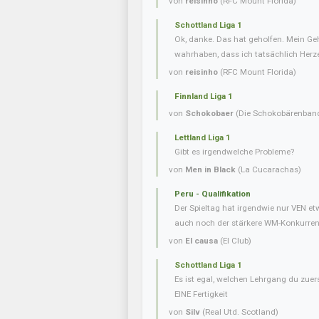
von
reisinho
(RFC Mount Florida)
Schottland Liga 1
Ok, danke. Das hat geholfen. Mein Geh
wahrhaben, dass ich tatsächlich Herze
von
reisinho
(RFC Mount Florida)
Finnland Liga 1
von
Schokobaer
(Die Schokobärenban
Lettland Liga 1
Gibt es irgendwelche Probleme?
von
Men in Black
(La Cucarachas)
Peru - Qualifikation
Der Spieltag hat irgendwie nur VEN e
auch noch der stärkere WM-Konkurrent 
von
El causa
(El Club)
Schottland Liga 1
Es ist egal, welchen Lehrgang du zuer
EINE Fertigkeit
von
Silv
(Real Utd. Scotland)