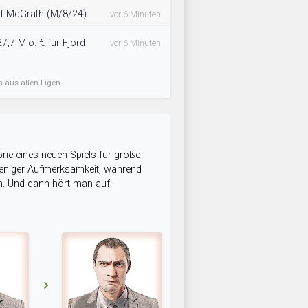
uf McGrath (M/8/24).
vor 6 Minuten
27,7 Mio. € für Fjord
vor 6 Minuten
n aus allen Ligen
rie eines neuen Spiels für große
 weniger Aufmerksamkeit, während
n. Und dann hört man auf.