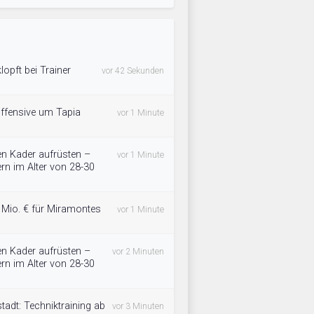
pft bei Trainer
vor 42 Sekunden
Offensive um Tapia
vor 1 Minute
en Kader aufrüsten –
vor 1 Minute
rn im Alter von 28-30
1 Mio. € für Miramontes
vor 1 Minute
en Kader aufrüsten –
vor 2 Minuten
rn im Alter von 28-30
adt: Techniktraining ab
vor 3 Minuten