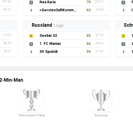
107:25
Nea Karia
70
123:27
2
2
80:21
>GerstenSaftKommando
63
94:28
3
3
Russland
Sch
1.Liga
112:23
Seebär 02
65
87:16
1
1
96:32
1. FC Maniac
64
94:25
2
2
78:37
SV Sputnik
59
91:26
3
3
 2-Min-Man
Nationaler Pokal
Eurocup