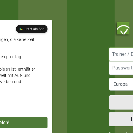
Jetzt als App
gen, die keine Zeit
Manager / E
ten pro Tag.
Passwort
elen ist, enthält er
elt mit Auf- und
ewerben und
elen!