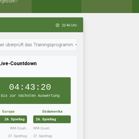
rgessen?
22:46 Uhr
ft das Trainingsprogramm. • 22:46 Uhr: FC Biergarten hat sein Team auf
Live-Countdown
04:43:19
bis zur nächsten Auswertung
Europa
Südamerika
26. Spieltag
26. Spieltag
WM-Quali.
WM-Quali.
27. Spieltag
27. Spieltag