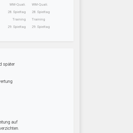
WM-Quali.
WM-Quali.
28. Spieltag
28. Spieltag
Training
Training
29. Spieltag
29. Spieltag
d später
wertung
itung auf
erzichten.