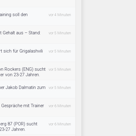
ining soll den
vor 4 Minuten
 Gehalt aus – Stand:
vor 5 Minuten
 sich für Grigalashvili
vor 5 Minuten
on Rockers (ENG) sucht
vor 5 Minuten
lter von 23-27 Jahren.
iner Jakob Dalmatin zum
vor 5 Minuten
 Gespräche mit Trainer
vor 6 Minuten
berg 87 (POR) sucht
vor 6 Minuten
 23-27 Jahren.