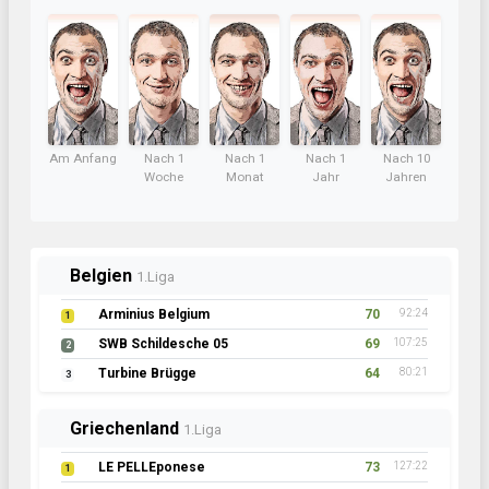
Am Anfang
Nach 1
Nach 1
Nach 1
Nach 10
Woche
Monat
Jahr
Jahren
Belgien
1.Liga
Arminius Belgium
70
92:24
1
SWB Schildesche 05
69
107:25
2
Turbine Brügge
64
80:21
3
Griechenland
1.Liga
LE PELLEponese
73
127:22
1