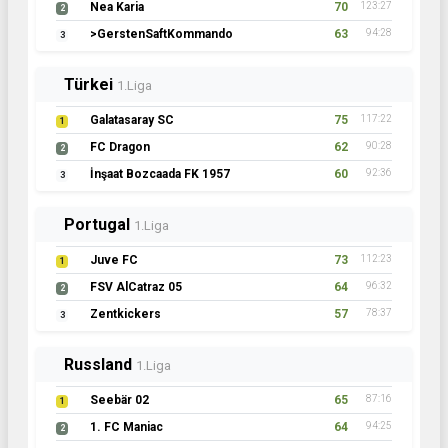
Nea Karia
70
123:27
2
>GerstenSaftKommando
63
94:28
3
Türkei
1.Liga
Galatasaray SC
75
117:22
1
FC Dragon
62
90:28
2
İnşaat Bozcaada FK 1957
60
92:36
3
Portugal
1.Liga
Juve FC
73
112:23
1
FSV AlCatraz 05
64
96:32
2
Zentkickers
57
78:37
3
Russland
1.Liga
Seebär 02
65
87:16
1
1. FC Maniac
64
94:25
2