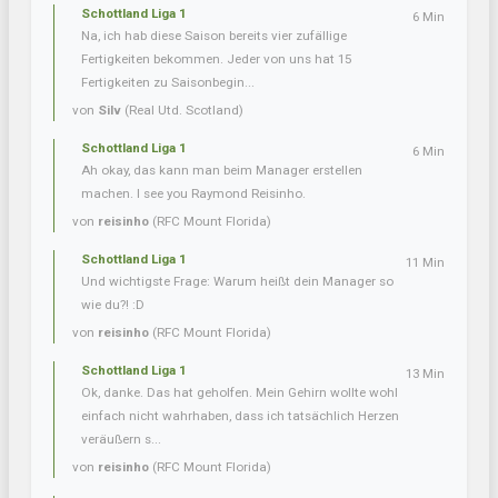
Schottland Liga 1
6 Min
Na, ich hab diese Saison bereits vier zufällige
Fertigkeiten bekommen. Jeder von uns hat 15
Fertigkeiten zu Saisonbegin...
von
Silv
(Real Utd. Scotland)
Schottland Liga 1
6 Min
Ah okay, das kann man beim Manager erstellen
machen. I see you Raymond Reisinho.
von
reisinho
(RFC Mount Florida)
Schottland Liga 1
11 Min
Und wichtigste Frage: Warum heißt dein Manager so
wie du?! :D
von
reisinho
(RFC Mount Florida)
Schottland Liga 1
13 Min
Ok, danke. Das hat geholfen. Mein Gehirn wollte wohl
einfach nicht wahrhaben, dass ich tatsächlich Herzen
veräußern s...
von
reisinho
(RFC Mount Florida)