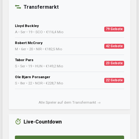
Transfermarkt
Lloyd Buckley
79 Gebote
A • 5er • 19 • SCO • €116,4 Mio
Robert McCrory
42 Gebote
M • 6er • 20 • NIR • €182,5 Mio
Tabor Pars
23 Gebote
S • 5er • 19 • HUN • €149,2 Mio
Ole Bjørn Porsanger
22 Gebote
S • 8er • 22 • NOR • €228,7 Mio
Alle Spieler auf dem Transfermarkt →
Live-Countdown