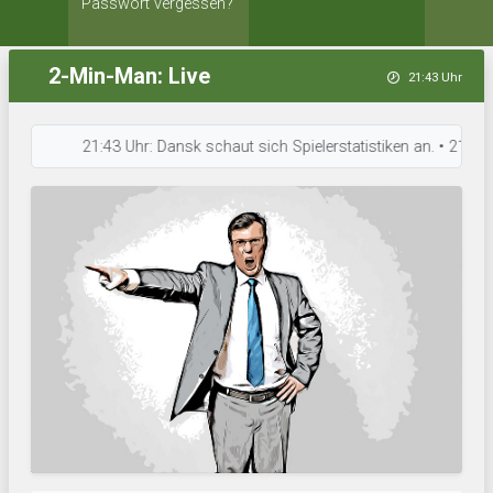
Passwort vergessen?
2-Min-Man: Live
21:43 Uhr
21:43 Uhr: Dansk schaut sich Spielerstatistiken an. • 21:42 Uhr: