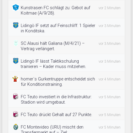
Kunstrasen FC schlägt zu: Gebot auf
vor 2 Minuten
Koitmae (A/9/28).
Lidingö IF setzt auf Feinschliff: 1 Spieler
vor 3 Minuten
in Konditska.
SC Alausi hält Galiana (M/4/21) –
vor 3 Minuten
Vertrag verlängert.
Lidingö IF lässt Taktikschulung
vor 3 Minuten
trainieren – Kader muss mitziehen.
homer´s Gurkentruppe entscheidet sich
vor 4 Minuten
für Konditionstraining.
FC Teuto investiert in die Infrastruktur:
vor 5 Minuten
Stadion wird umgebaut.
FC Teuto drückt Gehalt auf 27 Punkte.
vor 5 Minuten
FC Montevideo (URU) mischt den
vor 5 Minuten
Transfermarkt auf – Ziel: