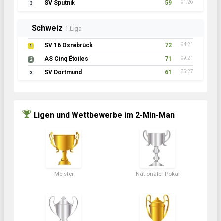
SV Sputnik
59
91:26
3
Schweiz
1.Liga
SV 16 Osnabrück
72
94:21
1
AS Cinq Étoiles
71
99:21
2
SV Dortmund
61
85:27
3
Ligen und Wettbewerbe im 2-Min-Man
Meister
Nationaler Pokal