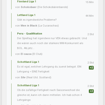
Finnland Liga 1
15 Min
von
Schokobaer
(Die Schokobärenbande)
Lettland Liga 1
44 Min
Gibt es irgendwelche Probleme?
von
Men in Black
(La Cucarachas)
Peru - Qualifikation
2 Std
Der Spieltag hat irgendwie nur VEN etwas gebracht. Und
die wären auch noch der stärkere WM-Konkurrent als
BOL. Ab jetz...
von
El causa
(El Club)
Schottland Liga 1
2 Std
Es ist egal, welchen Lehrgang du zuerst belegst. EIN
+2
Lehrgang = EINE Fertigkeit
von
Silv
(Real Utd. Scotland)
Schottland Liga 1
2 Std
Ob die zufällige Fertigkeit nach Saisonwechsel die
+2
gleiche ist, kann ich dann mitteilen. Ich hab schon 4
Lehrgänge.