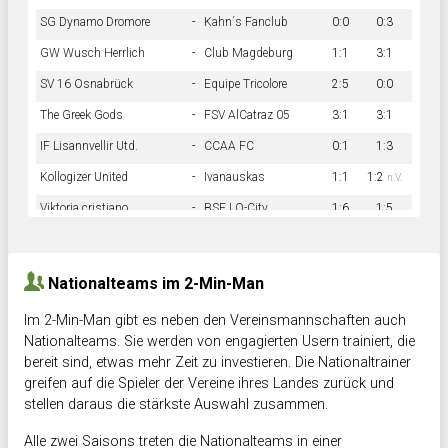
SG Dynamo Dromore
-
Kahn´s Fanclub
0:0
0:3
GW Wusch Herrlich
-
Club Magdeburg
1:1
3:1
SV 16 Osnabrück
-
Equipe Tricolore
2:5
0:0
The Greek Gods
-
FSV AlCatraz 05
3:1
3:1
IF Lisannvellir Utd.
-
CCAA FC
0:1
1:3
Kollogizer United
-
Ivanauskas
1:1
1:2
n.V.
Viktoria cristiano
-
BSF LO-City
1:6
1:5
Hnk Rama
-
Südstadkicker
0:1
2:2
Nationalteams im 2-Min-Man
Im 2-Min-Man gibt es neben den Vereinsmannschaften auch
Nationalteams. Sie werden von engagierten Usern trainiert, die
bereit sind, etwas mehr Zeit zu investieren. Die Nationaltrainer
greifen auf die Spieler der Vereine ihres Landes zurück und
stellen daraus die stärkste Auswahl zusammen.
Alle zwei Saisons treten die Nationalteams in einer