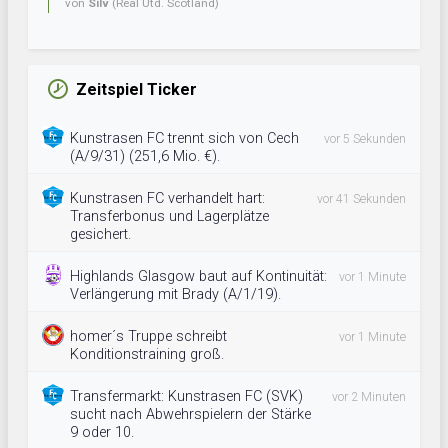
von
Silv
(Real Utd. Scotland)
Zeitspiel Ticker
Kunstrasen FC trennt sich von Cech
vor 5 Sekunden
(A/9/31) (251,6 Mio. €).
Kunstrasen FC verhandelt hart:
vor 41 Sekunden
Transferbonus und Lagerplätze
gesichert.
Highlands Glasgow baut auf Kontinuität:
vor 1 Minute
Verlängerung mit Brady (A/1/19).
homer´s Truppe schreibt
vor 1 Minute
Konditionstraining groß.
Transfermarkt: Kunstrasen FC (SVK)
vor 2 Minuten
sucht nach Abwehrspielern der Stärke
9 oder 10.