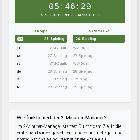
05:46:29
bis zur nächsten Auswertung
Europa
Südamerika
26. Spieltag
26. Spieltag
Do
WM-Quali.
WM-Quali.
Fr
27. Spieltag
27. Spieltag
Sa
WM-Quali.
WM-Quali.
So
28. Spieltag
28. Spieltag
Mo
Training
Training
Di
29. Spieltag
29. Spieltag
Mi
Wie funktioniert der 2-Minuten-Manager?
Im 2-Minuten-Manager startest Du mit dem Ziel in die
erste Liga Deines gewählten Landes aufzusteigen und
später nationale und internationale Pokale zu