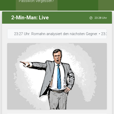
Passwort vergessen?
2-Min-Man: Live
23:28 Uhr
23:27 Uhr: Romahn analysiert den nächsten Gegner. • 23:27 Uhr: Bala