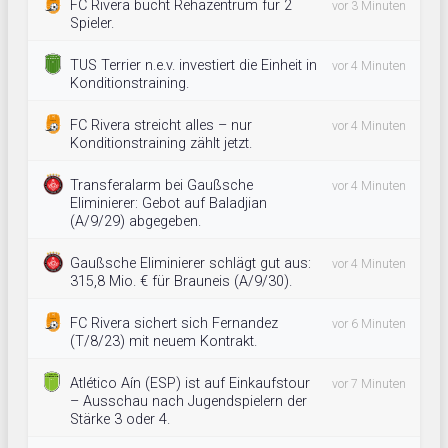
FC Rivera bucht Rehazentrum für 2
vor 3 Minuten
Spieler.
TUS Terrier n.e.v. investiert die Einheit in
vor 4 Minuten
Konditionstraining.
FC Rivera streicht alles – nur
vor 4 Minuten
Konditionstraining zählt jetzt.
Transferalarm bei Gaußsche
vor 4 Minuten
Eliminierer: Gebot auf Baladjian
(A/9/29) abgegeben.
Gaußsche Eliminierer schlägt gut aus:
vor 4 Minuten
315,8 Mio. € für Brauneis (A/9/30).
FC Rivera sichert sich Fernandez
vor 6 Minuten
(T/8/23) mit neuem Kontrakt.
Atlético Aín (ESP) ist auf Einkaufstour
vor 7 Minuten
– Ausschau nach Jugendspielern der
Stärke 3 oder 4.