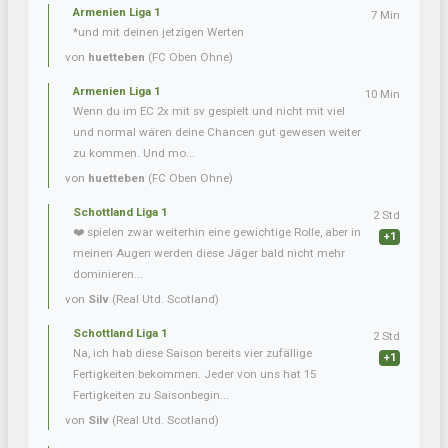
Armenien Liga 1
7 Min
*und mit deinen jetzigen Werten
von
huetteben
(FC Oben Ohne)
Armenien Liga 1
10 Min
Wenn du im EC 2x mit sv gespielt und nicht mit viel
und normal wären deine Chancen gut gewesen weiter
zu kommen. Und mo...
von
huetteben
(FC Oben Ohne)
Schottland Liga 1
2 Std
❤️ spielen zwar weiterhin eine gewichtige Rolle, aber in
+1
meinen Augen werden diese Jäger bald nicht mehr
dominieren...
von
Silv
(Real Utd. Scotland)
Schottland Liga 1
2 Std
Na, ich hab diese Saison bereits vier zufällige
+1
Fertigkeiten bekommen. Jeder von uns hat 15
Fertigkeiten zu Saisonbegin...
von
Silv
(Real Utd. Scotland)