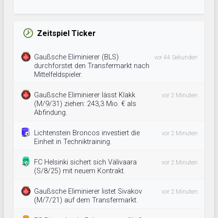
Zeitspiel Ticker
Gaußsche Eliminierer (BLS)
vor 44 Sekunden
durchforstet den Transfermarkt nach
Mittelfeldspieler.
Gaußsche Eliminierer lässt Klakk
vor 2 Minuten
(M/9/31) ziehen: 243,3 Mio. € als
Abfindung.
Lichtenstein Broncos investiert die
vor 2 Minuten
Einheit in Techniktraining.
FC Helsinki sichert sich Välivaara
vor 2 Minuten
(S/8/25) mit neuem Kontrakt.
Gaußsche Eliminierer listet Sivakov
vor 2 Minuten
(M/7/21) auf dem Transfermarkt.