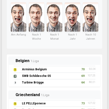
Am Anfang
Nach 1
Nach 1
Nach 1
Nach 10
Woche
Monat
Jahr
Jahren
Belgien
1.Liga
Arminius Belgium
70
92:24
1
SWB Schildesche 05
69
107:25
2
Turbine Brügge
64
80:21
3
Griechenland
1.Liga
LE PELLEponese
73
127:22
1