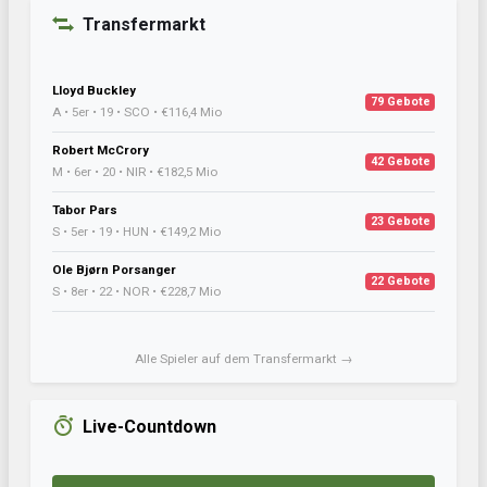
Transfermarkt
Lloyd Buckley
79 Gebote
A • 5er • 19 • SCO • €116,4 Mio
Robert McCrory
42 Gebote
M • 6er • 20 • NIR • €182,5 Mio
Tabor Pars
23 Gebote
S • 5er • 19 • HUN • €149,2 Mio
Ole Bjørn Porsanger
22 Gebote
S • 8er • 22 • NOR • €228,7 Mio
Alle Spieler auf dem Transfermarkt →
Live-Countdown