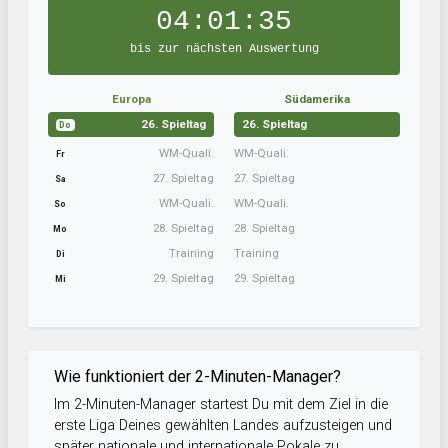
04:01:35
bis zur nächsten Auswertung
Europa
Südamerika
26. Spieltag
26. Spieltag
Do
WM-Quali.
WM-Quali.
Fr
27. Spieltag
27. Spieltag
Sa
WM-Quali.
WM-Quali.
So
28. Spieltag
28. Spieltag
Mo
Training
Training
Di
29. Spieltag
29. Spieltag
Mi
Wie funktioniert der 2-Minuten-Manager?
Im 2-Minuten-Manager startest Du mit dem Ziel in die
erste Liga Deines gewählten Landes aufzusteigen und
später nationale und internationale Pokale zu