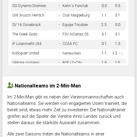
SG Dynamo Dromore
-
Kahn´s Fanclub
0:0
0:3
GW Wusch Herrlich
-
Club Magdeburg
1:1
3:1
SV 16 Osnabrück
-
Equipe Tricolore
2:5
0:0
The Greek Gods
-
FSV AlCatraz 05
3:1
3:1
IF Lisannvellir Utd.
-
CCAA FC
0:1
1:3
Kollogizer United
-
Ivanauskas
1:1
1:2
n.V.
Viktoria cristiano
-
BSF LO-City
1:6
1:5
Hnk Rama
-
Südstadkicker
0:1
2:2
Nationalteams im 2-Min-Man
Im 2-Min-Man gibt es neben den Vereinsmannschaften auch
Nationalteams. Sie werden von engagierten Usern trainiert, die
bereit sind, etwas mehr Zeit zu investieren. Die Nationaltrainer
greifen auf die Spieler der Vereine ihres Landes zurück und
stellen daraus die stärkste Auswahl zusammen.
Alle zwei Saisons treten die Nationalteams in einer