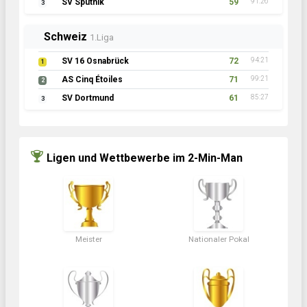
SV Sputnik
59
91:26
3
Schweiz
1.Liga
SV 16 Osnabrück
72
94:21
1
AS Cinq Étoiles
71
99:21
2
SV Dortmund
61
85:27
3
Ligen und Wettbewerbe im 2-Min-Man
Meister
Nationaler Pokal