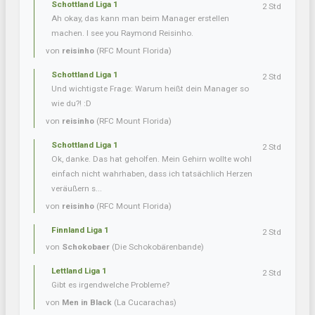
Schottland Liga 1
2 Std
Ah okay, das kann man beim Manager erstellen
machen. I see you Raymond Reisinho.
von
reisinho
(RFC Mount Florida)
Schottland Liga 1
2 Std
Und wichtigste Frage: Warum heißt dein Manager so
wie du?! :D
von
reisinho
(RFC Mount Florida)
Schottland Liga 1
2 Std
Ok, danke. Das hat geholfen. Mein Gehirn wollte wohl
einfach nicht wahrhaben, dass ich tatsächlich Herzen
veräußern s...
von
reisinho
(RFC Mount Florida)
Finnland Liga 1
2 Std
von
Schokobaer
(Die Schokobärenbande)
Lettland Liga 1
2 Std
Gibt es irgendwelche Probleme?
von
Men in Black
(La Cucarachas)