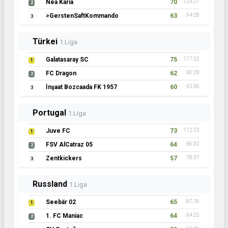
Nea Karia
70
123:27
2
>GerstenSaftKommando
63
94:28
3
Türkei
1.Liga
Galatasaray SC
75
117:22
1
FC Dragon
62
90:28
2
İnşaat Bozcaada FK 1957
60
92:36
3
Portugal
1.Liga
Juve FC
73
112:23
1
FSV AlCatraz 05
64
96:32
2
Zentkickers
57
78:37
3
Russland
1.Liga
Seebär 02
65
87:16
1
1. FC Maniac
64
94:25
2