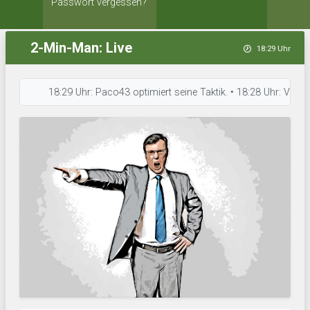
Passwort vergessen?
2-Min-Man: Live
18:29 Uhr
18:29 Uhr: Paco43 optimiert seine Taktik. • 18:28 Uhr: VantaBears