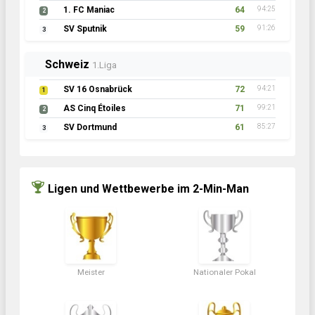
1. FC Maniac
64
94:25
2
SV Sputnik
59
91:26
3
Schweiz
1.Liga
SV 16 Osnabrück
72
94:21
1
AS Cinq Étoiles
71
99:21
2
SV Dortmund
61
85:27
3
Ligen und Wettbewerbe im 2-Min-Man
Meister
Nationaler Pokal