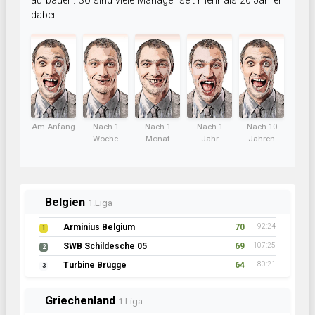
aufbauen. So sind viele Manager seit mehr als 20 Jahren
dabei.
Am Anfang
Nach 1
Nach 1
Nach 1
Nach 10
Woche
Monat
Jahr
Jahren
Belgien
1.Liga
Arminius Belgium
70
92:24
1
SWB Schildesche 05
69
107:25
2
Turbine Brügge
64
80:21
3
Griechenland
1.Liga