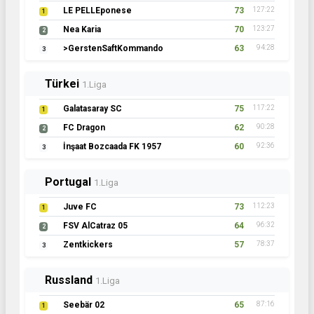
LE PELLEponese
73
127:22
1
Nea Karia
70
123:27
2
>GerstenSaftKommando
63
94:28
3
Türkei
1.Liga
Galatasaray SC
75
117:22
1
FC Dragon
62
90:28
2
İnşaat Bozcaada FK 1957
60
92:36
3
Portugal
1.Liga
Juve FC
73
112:23
1
FSV AlCatraz 05
64
96:32
2
Zentkickers
57
78:37
3
Russland
1.Liga
Seebär 02
65
87:16
1