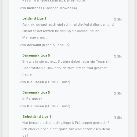
Passt. Wer lesen kann ist klar im Vorteil
von
mencher
(Bäscher Browns 06)
Lettland Liga 1
2 Std
Ach nix, schaut euch einfach mal die Aufstellungen und
Einsätze der letzten beiden Spiele dieses "neuen"
Managers an. ;...
von
derKami
(Kahn´s Fanclub)
Dänemark Liga 5
2 Std
Bin wie ja siehst jetzt 5 Jahre dabei , aber ein Team mit
Gesamtstärke 1847 hab ich zum ersten mal gesehen
heute.
von
Die Dänen
(FC Neu . Däne)
Dänemark Liga 5
2 Std
In Paraguay.
von
Die Dänen
(FC Neu . Däne)
Schottland Liga 1
3 Std
Hat jemand schon Lehrgänge & Prüfungen gemacht?
Ich checks noch nicht ganz. Mit was bezahle ich denn
da?