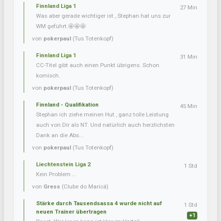
Finnland Liga 1
27 Min
Was aber gerade wichtiger ist , Stephan hat uns zur
WM geführt.🤩🤩🤩
von
pokerpaul
(Tus Totenkopf)
Finnland Liga 1
31 Min
CC-Titel gibt auch einen Punkt übrigens. Schon
komisch.
von
pokerpaul
(Tus Totenkopf)
Finnland - Qualifikation
45 Min
Stephan ich ziehe meinen Hut , ganz tolle Leistung
auch von Dir als NT. Und natürlich auch herzlichsten
Dank an die Abs...
von
pokerpaul
(Tus Totenkopf)
Liechtenstein Liga 2
1 Std
Kein Problem …
von
Gress
(Clube do Maricá)
Stärke durch Tausendsassa 4 wurde nicht auf
1 Std
neuen Trainer übertragen
+1