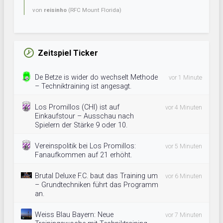
von
reisinho
(RFC Mount Florida)
Zeitspiel Ticker
De Betze is wider do wechselt Methode
vor 1 Minute
– Techniktraining ist angesagt.
Los Promillos (CHI) ist auf
vor 4 Minuten
Einkaufstour – Ausschau nach
Spielern der Stärke 9 oder 10.
Vereinspolitik bei Los Promillos:
vor 5 Minuten
Fanaufkommen auf 21 erhöht.
Brutal Deluxe F.C. baut das Training um
vor 6 Minuten
– Grundtechniken führt das Programm
an.
Weiss Blau Bayern: Neue
vor 7 Minuten