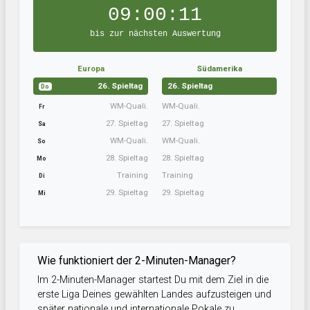
09:00:11
bis zur nächsten Auswertung
Europa
Südamerika
26. Spieltag
26. Spieltag
Do
WM-Quali.
WM-Quali.
Fr
27. Spieltag
27. Spieltag
Sa
WM-Quali.
WM-Quali.
So
28. Spieltag
28. Spieltag
Mo
Training
Training
Di
29. Spieltag
29. Spieltag
Mi
Wie funktioniert der 2-Minuten-Manager?
Im 2-Minuten-Manager startest Du mit dem Ziel in die
erste Liga Deines gewählten Landes aufzusteigen und
später nationale und internationale Pokale zu