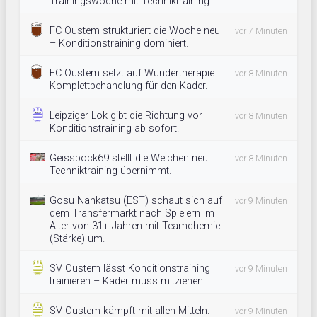
Trainingswoche mit Techniktraining.
FC Oustem strukturiert die Woche neu
vor 7 Minuten
– Konditionstraining dominiert.
FC Oustem setzt auf Wundertherapie:
vor 8 Minuten
Komplettbehandlung für den Kader.
Leipziger Lok gibt die Richtung vor –
vor 8 Minuten
Konditionstraining ab sofort.
Geissbock69 stellt die Weichen neu:
vor 8 Minuten
Techniktraining übernimmt.
Gosu Nankatsu (EST) schaut sich auf
vor 9 Minuten
dem Transfermarkt nach Spielern im
Alter von 31+ Jahren mit Teamchemie
(Stärke) um.
SV Oustem lässt Konditionstraining
vor 9 Minuten
trainieren – Kader muss mitziehen.
SV Oustem kämpft mit allen Mitteln:
vor 9 Minuten