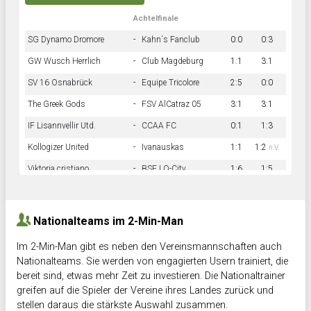
Achtelfinale
SG Dynamo Dromore
-
Kahn´s Fanclub
0:0
0:3
GW Wusch Herrlich
-
Club Magdeburg
1:1
3:1
SV 16 Osnabrück
-
Equipe Tricolore
2:5
0:0
The Greek Gods
-
FSV AlCatraz 05
3:1
3:1
IF Lisannvellir Utd.
-
CCAA FC
0:1
1:3
Kollogizer United
-
Ivanauskas
1:1
1:2
n.V.
Viktoria cristiano
-
BSF LO-City
1:6
1:5
Hnk Rama
-
Südstadkicker
0:1
2:2
Nationalteams im 2-Min-Man
Im 2-Min-Man gibt es neben den Vereinsmannschaften auch
Nationalteams. Sie werden von engagierten Usern trainiert, die
bereit sind, etwas mehr Zeit zu investieren. Die Nationaltrainer
greifen auf die Spieler der Vereine ihres Landes zurück und
stellen daraus die stärkste Auswahl zusammen.