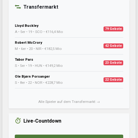
Transfermarkt
Lloyd Buckley
79 Gebote
A • 5er • 19 • SCO • €116,4 Mio
Robert McCrory
42 Gebote
M • 6er • 20 • NIR • €182,5 Mio
Tabor Pars
23 Gebote
S • 5er • 19 • HUN • €149,2 Mio
Ole Bjørn Porsanger
22 Gebote
S • 8er • 22 • NOR • €228,7 Mio
Alle Spieler auf dem Transfermarkt →
Live-Countdown