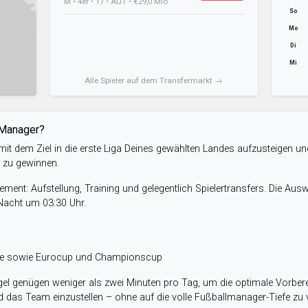
M • 4er • 17 • AUT • €29,0 Mio
So
Mo
Di
Mi
Alle Spieler auf dem Transfermarkt →
-Manager?
it dem Ziel in die erste Liga Deines gewählten Landes aufzusteigen un
e zu gewinnen.
ent: Aufstellung, Training und gelegentlich Spielertransfers. Die Aus
 Nacht um 03:30 Uhr.
ele sowie Eurocup und Championscup
el genügen weniger als zwei Minuten pro Tag, um die optimale Vorbere
 das Team einzustellen – ohne auf die volle Fußballmanager-Tiefe zu v