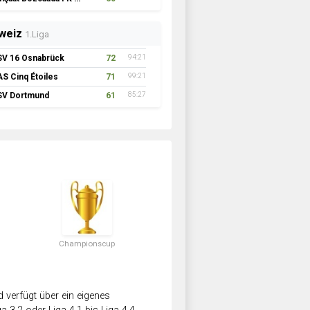
weiz
1.Liga
SV 16 Osnabrück
72
94:21
AS Cinq Étoiles
71
99:21
SV Dortmund
61
85:27
Championscup
verfügt über ein eigenes