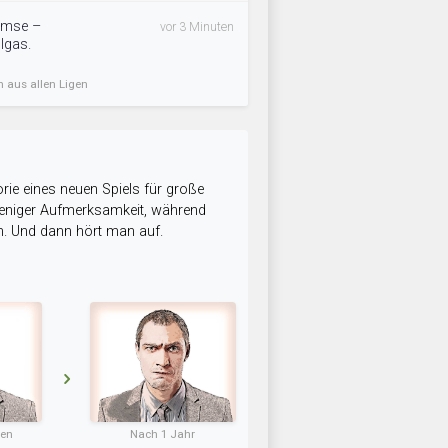
remse –
vor 3 Minuten
llgas.
n aus allen Ligen
rie eines neuen Spiels für große
 weniger Aufmerksamkeit, während
n. Und dann hört man auf.
ten
Nach 1 Jahr