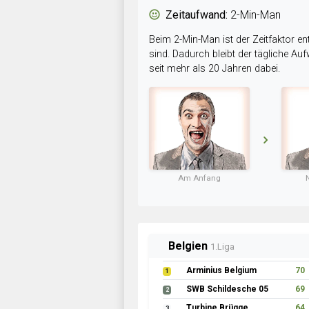
Zeitaufwand:
2-Min-Man
Beim 2-Min-Man ist der Zeitfaktor en
sind. Dadurch bleibt der tägliche A
seit mehr als 20 Jahren dabei.
Am Anfang
Belgien
1.Liga
Arminius Belgium
70
1
SWB Schildesche 05
69
2
Turbine Brügge
64
3