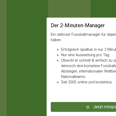
Der 2-Minuten-Manager
Ein zeitloser Fussballmanager für diejeni
haben.
Erfolgreich spielbar in nur 2 Minu
Nur eine Auswertung pro Tag.
Obwohl er schnell & einfach zu spi
dennoch eine komplexe Fussballw
Abstiegen, internationalen Wettb
Nationalteams.
Seit 2005 online und kostenlos.
Jetzt mitspi