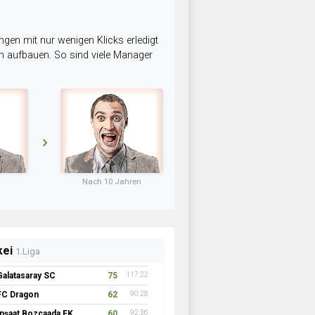
ngen mit nur wenigen Klicks erledigt
am aufbauen. So sind viele Manager
Nach 10 Jahren
kei
1.Liga
Galatasaray SC
75
117:22
FC Dragon
62
90:28
İnşaat Bozcaada FK 1957
60
92:36