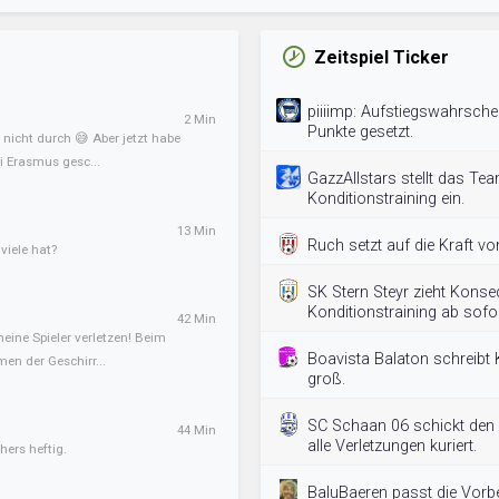
Zeitspiel Ticker
piiiimp: Aufstiegswahrschei
2 Min
Punkte gesetzt.
nicht durch 😅 Aber jetzt habe
 Erasmus gesc...
GazzAllstars stellt das Te
Konditionstraining ein.
13 Min
Ruch setzt auf die Kraft vo
iele hat?
SK Stern Steyr zieht Kons
Konditionstraining ab sofo
42 Min
meine Spieler verletzen! Beim
Boavista Balaton schreibt 
en der Geschirr...
groß.
SC Schaan 06 schickt den A
44 Min
alle Verletzungen kuriert.
hers heftig.
BaluBaeren passt die Vorb