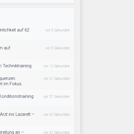
nlichkeit auf 62
vor 3 Sekunden
am auf
vor 5 Sekunden
n Techniktraining.
vor 12 Sekunden
equenzen:
vor 21 Sekunden
rt im Fokus.
Konditionstraining
vor 27 Sekunden
rzt ins Lazarett –
vor 42 Sekunden
ereitung an –
vor 42 Sekunden