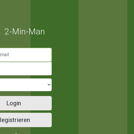
2-Min-Man
mail
Login
Registrieren