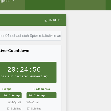
rgessen?
07:04 Uhr
ut sich Spielerstatistiken an. • 07:04 Uhr: FC Schwatzgelb hat sein Team
Live-Countdown
20:24:55
bis zur nächsten Auswertung
Europa
Südamerika
26. Spieltag
26. Spieltag
WM-Quali.
WM-Quali.
27. Spieltag
27. Spieltag