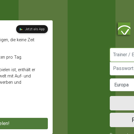
Jetzt als App
gen, die keine Zeit
Manager / E
ten pro Tag.
Passwort
elen ist, enthält er
elt mit Auf- und
ewerben und
elen!