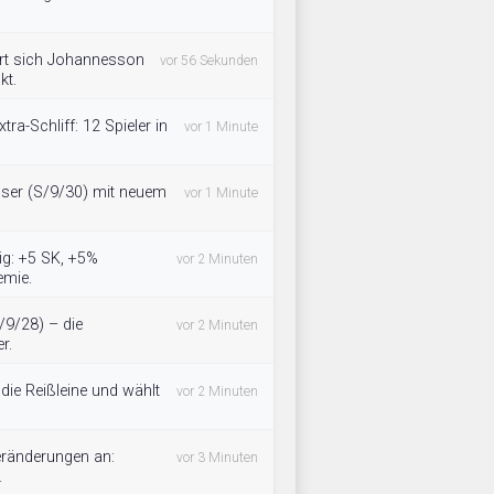
ert sich Johannesson
vor 56 Sekunden
kt.
tra-Schliff: 12 Spieler in
vor 1 Minute
oser (S/9/30) mit neuem
vor 1 Minute
tig: +5 SK, +5%
vor 2 Minuten
emie.
/9/28) – die
vor 2 Minuten
r.
ie Reißleine und wählt
vor 2 Minuten
eränderungen an:
vor 3 Minuten
.