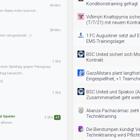
Konditionstraining gefragt.
44 Min
kein Rabe mehr kommt...
Viðimýri Knattspyrna sich
(T/7/21) mit neuem Kontra
58 Min
en reingesteckt. ;-)
1.FC Augustiner setzt auf Ex
EMS-Trainingslager.
BSC United sichert sich M
Kontrakt.
1 Std
hsten Spieltag gegen Paraguay
GazzAllstars plant langfris
ag tatsächli...
Eingespieltheit, +1 Teamch
z)
BSC United und Spiakov (A
1 Std
Zusammenarbeit geht weite
Alianza Pachacámac zieht d
Techniktraining.
d Spieler
2 Std
+1
älteren.
Die Bierstumpen kündigt V
Techniktraining wird Pflicht