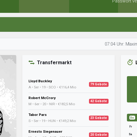
Passwort ve
07:04 Uhr: Maximus04 scha
Transfermarkt
Lloyd Buckley
79 Gebote
A • 5er • 19 • SCO • €116,4 Mio
Robert McCrory
42 Gebote
M • 6er • 20 • NIR • €182,5 Mio
Tabor Pars
23 Gebote
Do
S • 5er • 19 • HUN • €149,2 Mio
Fr
Ernesto Siegenauer
Sa
20 Gebote