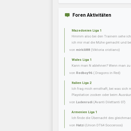
Foren Aktivitäten
Mazedonien Liga 1
Hmmm also bei den Trainern sehe ich 
ich mir mal die Mühe gemacht und bei
von
mirkili88
(Viktoria cristiano)
Wales Liga 1
Kann man N ablehnen? Wenn man zu v
von
Redboy96
(.Dragons in Red)
Italien Liga 2
Ich frag mich ernsthaft, bei was sich 
Playstation zocken oder beim Ausräum
von
Ludenrudi
(Avanti Dilettanti 07)
Armenien Liga 1
Ich finde die Übernacht des gleichmac
von
Hatzi
(Union DT64 Socceroos)