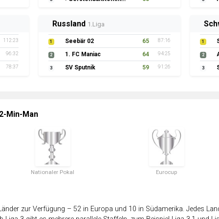
Russland
Sch
1.Liga
112:23
Seebär 02
65
87:16
1
1
96:32
1. FC Maniac
64
94:25
2
2
78:37
SV Sputnik
59
91:26
3
3
 2-Min-Man
Nationaler Pokal
Eurocup
änder zur Verfügung – 52 in Europa und 10 in Südamerika. Jedes Land 