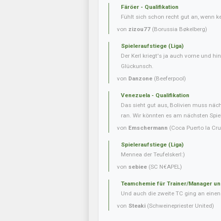
Färöer - Qualifikation
Fühlt sich schon recht gut an, wenn 
von
zizou77
(Borussia Bøkelberg)
Spieleraufstiege (Liga)
Der Kerl kriegt's ja auch vorne und hint
Glückunsch.
von
Danzone
(Beeferpool)
Venezuela - Qualifikation
Das sieht gut aus, Bolivien muss näc
ran. Wir könnten es am nächsten Spielt
von
Emschermann
(Coca Puerto la Cru
Spieleraufstiege (Liga)
Mennea der Teufelskerl:)
von
sebiee
(SC N€APEL)
Teamchemie für Trainer/Manager un
Und auch die zweite TC ging an einen 
von
Steaki
(Schweinepriester United)