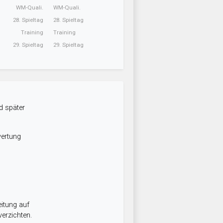
WM-Quali.
WM-Quali.
28. Spieltag
28. Spieltag
Training
Training
29. Spieltag
29. Spieltag
d später
wertung
itung auf
erzichten.