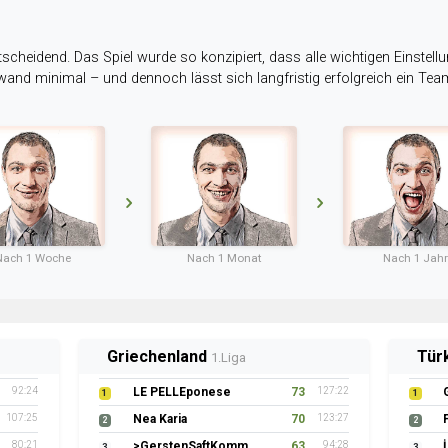
tscheidend. Das Spiel wurde so konzipiert, dass alle wichtigen Einstellu
ufwand minimal – und dennoch lässt sich langfristig erfolgreich ein Te
Nach 1 Woche
Nach 1 Monat
Nach 1 Jahr
Griechenland
Tür
1.Liga
92:24
LE PELLEponese
73
127:22
1
1
107:25
Nea Karia
70
123:27
2
2
80:21
>GerstenSaftKommando
63
94:28
3
3