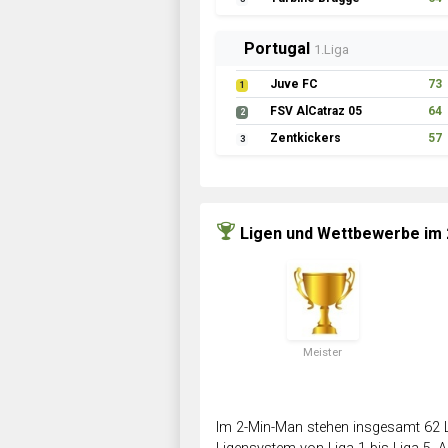
Portugal
1.Liga
Juve FC
73
1
FSV AlCatraz 05
64
2
Zentkickers
57
3
Ligen und Wettbewerbe im
Meister
Im 2-Min-Man stehen insgesamt 62 L