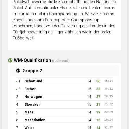
Pokalwettbewerbe: die Meisterschaft und den Nationalen
Pokal. Auf internationaler Ebene treten die besten Teams
im Eurocup und im Championscup an. Wie viele Teams
eines Landes am Eurocup oder Championscup
teilnehmen, hängt von der Platzierung des Landes in der
Fünfjahreswertung ab – ganz ähnlich wie in der realen
Fußballwelt.
WM-Qualifikation
(rotierend)
Gruppe 2
1
Schottland
14
36
45:14
●
2
Färöer
15
33
30:12
●
3
Norwegen
14
27
26:15
4
Slowakei
15
21
25:22
5
Malta
14
19
22:29
6
Mazedonien
14
15
19:24
7
Wales
14
14
32:27