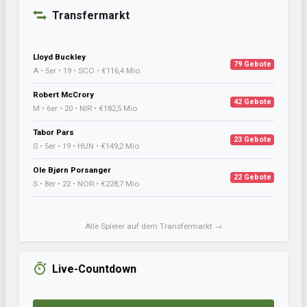
Transfermarkt
Lloyd Buckley
79 Gebote
A • 5er • 19 • SCO • €116,4 Mio
Robert McCrory
42 Gebote
M • 6er • 20 • NIR • €182,5 Mio
Tabor Pars
23 Gebote
S • 5er • 19 • HUN • €149,2 Mio
Ole Bjørn Porsanger
22 Gebote
S • 8er • 22 • NOR • €228,7 Mio
Alle Spieler auf dem Transfermarkt →
Live-Countdown