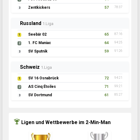
Zentkickers
57
78:37
3
Russland
1.Liga
Seebär 02
65
87:16
1
1. FC Maniac
64
94:25
2
SV Sputnik
59
91:26
3
Schweiz
1.Liga
SV 16 Osnabrück
72
94:21
1
AS Cinq Étoiles
71
99:21
2
SV Dortmund
61
85:27
3
Ligen und Wettbewerbe im 2-Min-Man