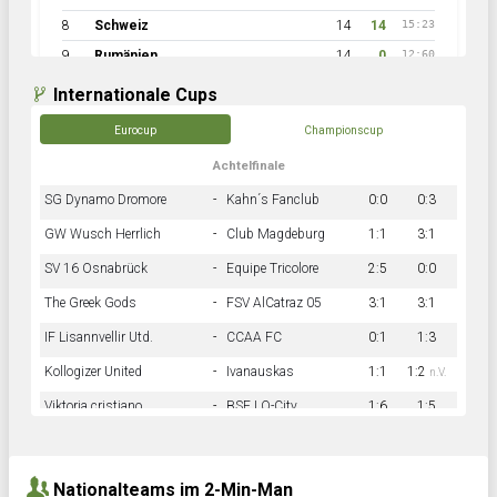
8
Schweiz
14
14
15:23
9
Rumänien
14
0
12:60
Internationale Cups
Eurocup
Championscup
Achtelfinale
SG Dynamo Dromore
-
Kahn´s Fanclub
0:0
0:3
GW Wusch Herrlich
-
Club Magdeburg
1:1
3:1
SV 16 Osnabrück
-
Equipe Tricolore
2:5
0:0
The Greek Gods
-
FSV AlCatraz 05
3:1
3:1
IF Lisannvellir Utd.
-
CCAA FC
0:1
1:3
Kollogizer United
-
Ivanauskas
1:1
1:2
n.V.
Viktoria cristiano
-
BSF LO-City
1:6
1:5
Hnk Rama
-
Südstadkicker
0:1
2:2
Nationalteams im 2-Min-Man