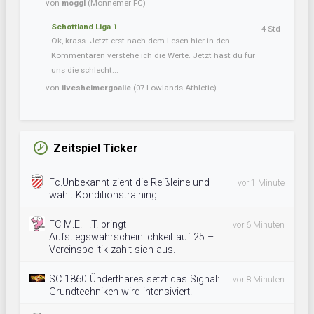
von
moggl
(Monnemer FC)
Schottland Liga 1
4 Std
Ok, krass. Jetzt erst nach dem Lesen hier in den
Kommentaren verstehe ich die Werte. Jetzt hast du für
uns die schlecht...
von
ilvesheimergoalie
(07 Lowlands Athletic)
Zeitspiel Ticker
Fc.Unbekannt zieht die Reißleine und
vor 1 Minute
wählt Konditionstraining.
FC M.E.H.T. bringt
vor 6 Minuten
Aufstiegswahrscheinlichkeit auf 25 –
Vereinspolitik zahlt sich aus.
SC 1860 Ünderthares setzt das Signal:
vor 8 Minuten
Grundtechniken wird intensiviert.