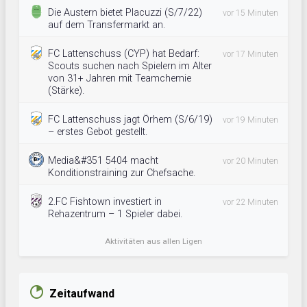
Die Austern bietet Placuzzi (S/7/22)
vor 15 Minuten
auf dem Transfermarkt an.
FC Lattenschuss (CYP) hat Bedarf:
vor 17 Minuten
Scouts suchen nach Spielern im Alter
von 31+ Jahren mit Teamchemie
(Stärke).
FC Lattenschuss jagt Örhem (S/6/19)
vor 19 Minuten
– erstes Gebot gestellt.
Media&#351 5404 macht
vor 20 Minuten
Konditionstraining zur Chefsache.
2.FC Fishtown investiert in
vor 22 Minuten
Rehazentrum – 1 Spieler dabei.
Aktivitäten aus allen Ligen
Zeitaufwand