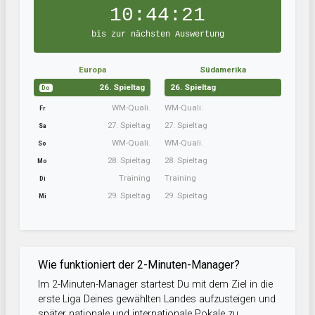
10:44:20
bis zur nächsten Auswertung
Europa
Südamerika
26. Spieltag
26. Spieltag
Do
WM-Quali.
WM-Quali.
Fr
27. Spieltag
27. Spieltag
Sa
WM-Quali.
WM-Quali.
So
28. Spieltag
28. Spieltag
Mo
Training
Training
Di
29. Spieltag
29. Spieltag
Mi
Wie funktioniert der 2-Minuten-Manager?
Im 2-Minuten-Manager startest Du mit dem Ziel in die
erste Liga Deines gewählten Landes aufzusteigen und
später nationale und internationale Pokale zu