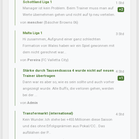
Schottland Liga 1
1 Std
Manager ist kein Problem. Beim Trainer muss man auf
+2
Werte übernehmen gehen und nicht auf tp neu verteilen.
von
mencher
(Bäscher Browns 06)
Malta Liga 1
3 Std
Hi zusammen, Aufgrund einer ganz schlechten
Formation von Wales haben wir ein Spiel gewonnen mit
dem nicht gerechnet war...
von
Pereira
(FC Valletta City)
Stärke durch Tausendsassa 4 wurde nicht auf neuen
4 Std
Trainer übertragen
+1
Dann war es aber so, wie es sein sollte und auch vorher
angezeigt wurde. Alle Buffs, die verloren gehen, werden
bei der ...
von
Admin
Transfermarkt (international)
4 Std
Kein Wunder..Ich stehe bei +455 Millionen diese Saison
und das ohne Erfolgsprämien aus Pokal/CC.. Das
aufblähen der P...