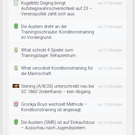
Kugelblitz Deging bringt
vor 11 Minuten
Aufstiegswahrscheinlichkeit auf 23 –
Vereinspolitik zahlt sich aus.
Die Austern dreht an der
vor 12 Minuten
Trainingsschraube: Konditionstraining
im Vordergrund.
What schickt 4 Spieler zum
vor 12 Minuten
Trainingslager: Rehazentrum.
What verordnet Konditionstraining für
vor 12 Minuten
die Mannschaft.
Stening (A/8/26) unterschreibt neu bei
vor 13 Minuten
SC 1860 Ünderthares – kein Abgang.
Gronkja Boys wechselt Methode –
vor 13 Minuten
Konditionstraining ist angesagt.
Die Austern (SMR) ist auf Einkaufstour
vor 14 Minuten
– Ausschau nach Jugendspielern.