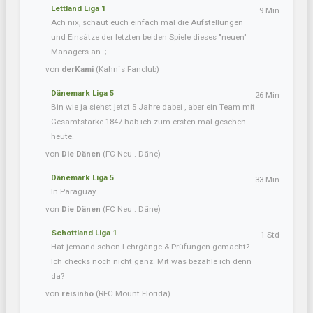
Lettland Liga 1
9 Min
Ach nix, schaut euch einfach mal die Aufstellungen
und Einsätze der letzten beiden Spiele dieses "neuen"
Managers an. ;...
von
derKami
(Kahn´s Fanclub)
Dänemark Liga 5
26 Min
Bin wie ja siehst jetzt 5 Jahre dabei , aber ein Team mit
Gesamtstärke 1847 hab ich zum ersten mal gesehen
heute.
von
Die Dänen
(FC Neu . Däne)
Dänemark Liga 5
33 Min
In Paraguay.
von
Die Dänen
(FC Neu . Däne)
Schottland Liga 1
1 Std
Hat jemand schon Lehrgänge & Prüfungen gemacht?
Ich checks noch nicht ganz. Mit was bezahle ich denn
da?
von
reisinho
(RFC Mount Florida)