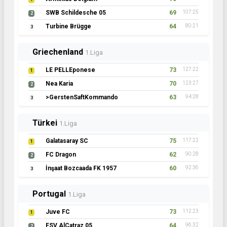
SWB Schildesche 05
69
107:25
2
Turbine Brügge
64
80:21
3
Griechenland
1.Liga
LE PELLEponese
73
127:22
1
Nea Karia
70
123:27
2
>GerstenSaftKommando
63
94:28
3
Türkei
1.Liga
Galatasaray SC
75
117:22
1
FC Dragon
62
90:28
2
İnşaat Bozcaada FK 1957
60
92:36
3
Portugal
1.Liga
Juve FC
73
112:23
1
FSV AlCatraz 05
64
96:32
2