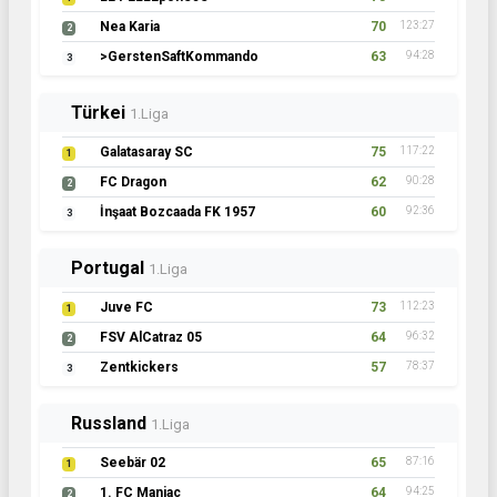
Nea Karia
70
123:27
2
>GerstenSaftKommando
63
94:28
3
Türkei
1.Liga
Galatasaray SC
75
117:22
1
FC Dragon
62
90:28
2
İnşaat Bozcaada FK 1957
60
92:36
3
Portugal
1.Liga
Juve FC
73
112:23
1
FSV AlCatraz 05
64
96:32
2
Zentkickers
57
78:37
3
Russland
1.Liga
Seebär 02
65
87:16
1
1. FC Maniac
64
94:25
2