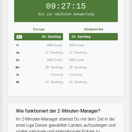
09:27:14
bis zur nächsten Auswertung
Europa
Südamerika
26. Spieltag
26. Spieltag
Do
WM-Quali.
WM-Quali.
Fr
27. Spieltag
27. Spieltag
Sa
WM-Quali.
WM-Quali.
So
28. Spieltag
28. Spieltag
Mo
Training
Training
Di
29. Spieltag
29. Spieltag
Mi
Wie funktioniert der 2-Minuten-Manager?
Im 2-Minuten-Manager startest Du mit dem Ziel in die
erste Liga Deines gewählten Landes aufzusteigen und
später nationale und internationale Pokale zu