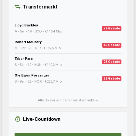
Transfermarkt
Lloyd Buckley
79 Gebote
A • 5er • 19 • SCO • €116,4 Mio
Robert McCrory
42 Gebote
M • 6er • 20 • NIR • €182,5 Mio
Tabor Pars
23 Gebote
S • 5er • 19 • HUN • €149,2 Mio
Ole Bjørn Porsanger
22 Gebote
S • 8er • 22 • NOR • €228,7 Mio
Alle Spieler auf dem Transfermarkt →
Live-Countdown