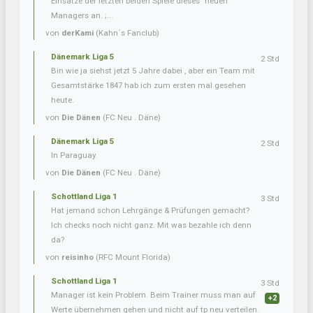
Einsätze der letzten beiden Spiele dieses "neuen"
Managers an. ;...
von
derKami
(Kahn´s Fanclub)
Dänemark Liga 5
2 Std
Bin wie ja siehst jetzt 5 Jahre dabei , aber ein Team mit
Gesamtstärke 1847 hab ich zum ersten mal gesehen
heute.
von
Die Dänen
(FC Neu . Däne)
Dänemark Liga 5
2 Std
In Paraguay.
von
Die Dänen
(FC Neu . Däne)
Schottland Liga 1
3 Std
Hat jemand schon Lehrgänge & Prüfungen gemacht?
Ich checks noch nicht ganz. Mit was bezahle ich denn
da?
von
reisinho
(RFC Mount Florida)
Schottland Liga 1
3 Std
Manager ist kein Problem. Beim Trainer muss man auf
+2
Werte übernehmen gehen und nicht auf tp neu verteilen.