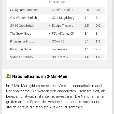
Achtelfinale
SG Dynamo Dromore
-
Kahn´s Fanclub
0:0
0:3
GW Wusch Herrlich
-
Club Magdeburg
1:1
3:1
SV 16 Osnabrück
-
Equipe Tricolore
2:5
0:0
The Greek Gods
-
FSV AlCatraz 05
3:1
3:1
IF Lisannvellir Utd.
-
CCAA FC
0:1
1:3
Kollogizer United
-
Ivanauskas
1:1
1:2
n.V.
Viktoria cristiano
-
BSF LO-City
1:6
1:5
Hnk Rama
-
Südstadkicker
0:1
2:2
Nationalteams im 2-Min-Man
Im 2-Min-Man gibt es neben den Vereinsmannschaften auch
Nationalteams. Sie werden von engagierten Usern trainiert, die
bereit sind, etwas mehr Zeit zu investieren. Die Nationaltrainer
greifen auf die Spieler der Vereine ihres Landes zurück und
stellen daraus die stärkste Auswahl zusammen.