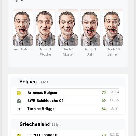
dabei.
Am Anfang
Nach 1
Nach 1
Nach 1
Nach 10
Woche
Monat
Jahr
Jahren
Belgien
1.Liga
Arminius Belgium
70
92:24
1
SWB Schildesche 05
69
107:25
2
Turbine Brügge
64
80:21
3
Griechenland
1.Liga
LE PELLEponese
73
127:22
1