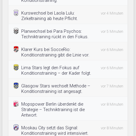
Konditionstraining.
Kurswechsel bei Laola Lulu:
vor 4 Minuten
Zirkeltraining ab heute Pflicht.
Planwechsel bei Para Psychos:
vor 5 Minuten
Techniktraining rückt in den Fokus.
Klarer Kurs bei SocceRio:
vor 6 Minuten
Konditionstraining gibt die Linie vor.
Lima Stars legt den Fokus auf
vor 6 Minuten
Konditionstraining – der Kader folgt.
Glasgow Stars wechselt Methode –
vor 7 Minuten
Konditionstraining ist angesagt.
Mopspower Berlin überdenkt die
vor 8 Minuten
Strategie – Techniktraining ist die
Antwort.
Moskau City setzt das Signal:
vor 8 Minuten
Konditionstraining wird intensiviert.