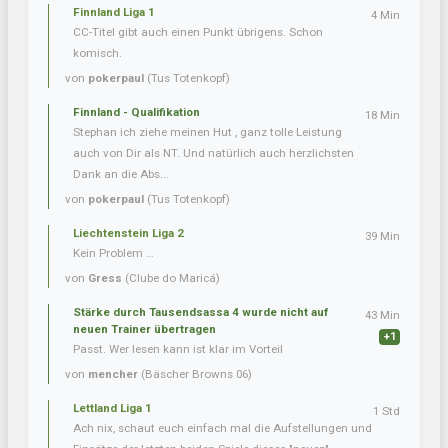
Finnland Liga 1
4 Min
CC-Titel gibt auch einen Punkt übrigens. Schon
komisch.
von
pokerpaul
(Tus Totenkopf)
Finnland - Qualifikation
18 Min
Stephan ich ziehe meinen Hut , ganz tolle Leistung
auch von Dir als NT. Und natürlich auch herzlichsten
Dank an die Abs...
von
pokerpaul
(Tus Totenkopf)
Liechtenstein Liga 2
39 Min
Kein Problem …
von
Gress
(Clube do Maricá)
Stärke durch Tausendsassa 4 wurde nicht auf
43 Min
neuen Trainer übertragen
+1
Passt. Wer lesen kann ist klar im Vorteil
von
mencher
(Bäscher Browns 06)
Lettland Liga 1
1 Std
Ach nix, schaut euch einfach mal die Aufstellungen und