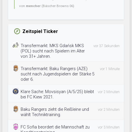
von
mencher
(Bäscher Browns 06)
Zeitspiel Ticker
Transfermarkt: MKS Gdańsk MKS
vor 37 Sekunden
(POL) sucht nach Spielern im Alter
von 31+ Jahren.
Transfermarkt: Baku Rangers (AZE)
vor 1 Minute
sucht nach Jugendspielern der Stärke 5
oder 6.
Klare Sache: Movsisyan (A/5/25) bleibt
vor 2 Minuten
bei FC Kiew 2021.
Baku Rangers zieht die Reißleine und
vor 2 Minuten
wählt Techniktraining.
FC Sofia beordert die Mannschaft zu
vor 3 Minuten