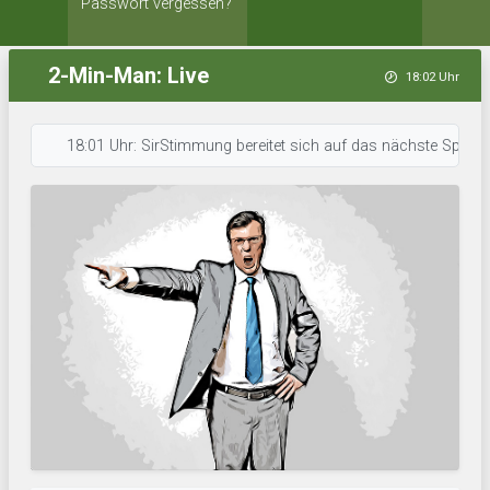
Passwort vergessen?
2-Min-Man: Live
18:02 Uhr
18:01 Uhr: SirStimmung bereitet sich auf das nächste Spiel vor. • 1