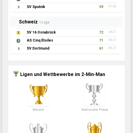
SV Sputnik
59
91:26
3
Schweiz
1.Liga
SV 16 Osnabrück
72
94:21
1
AS Cinq Étoiles
71
99:21
2
SV Dortmund
61
85:27
3
Ligen und Wettbewerbe im 2-Min-Man
Meister
Nationaler Pokal