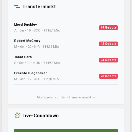
Transfermarkt
Lloyd Buckley
79 Gebote
A • 5er • 19 • SCO • €116,4 Mio
Robert McCrory
42 Gebote
M • 6er • 20 • NIR • €182,5 Mio
Tabor Pars
23 Gebote
S • 5er • 19 • HUN • €149,2 Mio
Ernesto Siegenauer
20 Gebote
M • 4er • 17 • AUT • €29,0 Mio
Alle Spieler auf dem Transfermarkt →
Live-Countdown