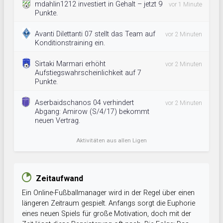
mdahlin1212 investiert in Gehalt – jetzt 9
vor 1 Minute
Punkte.
Avanti Dilettanti 07 stellt das Team auf
vor 2 Minuten
Konditionstraining ein.
Sirtaki Marmari erhöht
vor 2 Minuten
Aufstiegswahrscheinlichkeit auf 7
Punkte.
Aserbaidschanos 04 verhindert
vor 2 Minuten
Abgang: Amirow (S/4/17) bekommt
neuen Vertrag.
Aktivitäten aus allen Ligen
Zeitaufwand
Ein Online-Fußballmanager wird in der Regel über einen
längeren Zeitraum gespielt. Anfangs sorgt die Euphorie
eines neuen Spiels für große Motivation, doch mit der