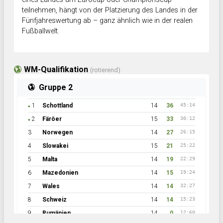
teilnehmen, hängt von der Platzierung des Landes in der
Fünfjahreswertung ab – ganz ähnlich wie in der realen
Fußballwelt.
WM-Qualifikation
(rotierend)
Gruppe 2
1
Schottland
14
36
45:14
●
2
Färöer
15
33
30:12
●
3
Norwegen
14
27
26:15
4
Slowakei
15
21
25:22
5
Malta
14
19
22:29
6
Mazedonien
14
15
19:24
7
Wales
14
14
32:27
8
Schweiz
14
14
15:23
9
Rumänien
14
0
12:60