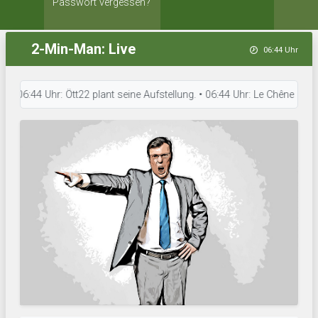
Passwort vergessen?
2-Min-Man: Live
06:44 Uhr
:44 Uhr: Ött22 plant seine Aufstellung. • 06:44 Uhr: Le Chêne de la Défe