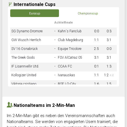
Internationale Cups
Eurocup
Championscup
Achtelfinale
SG Dynamo Dromore
-
Kahn´s Fanclub
0:0
0:3
GW Wusch Herrlich
-
Club Magdeburg
1:1
3:1
SV 16 Osnabrück
-
Equipe Tricolore
2:5
0:0
The Greek Gods
-
FSV AlCatraz 05
3:1
3:1
IF Lisannvellir Utd.
-
CCAA FC
0:1
1:3
Kollogizer United
-
Ivanauskas
1:1
1:2
n.V.
Viktoria cristiano
-
BSF LO-City
1:6
1:5
Hnk Rama
-
Südstadkicker
0:1
2:2
Nationalteams im 2-Min-Man
Im 2-Min-Man gibt es neben den Vereinsmannschaften auch
Nationalteams. Sie werden von engagierten Usern trainiert, die