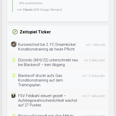
25% unentschied...
von
Claudo
(Eiði Deiggj Víkingur)
Zeitspiel Ticker
Kurswechsel bei 2. FC Dreamkicker:
vor 1 Sekunde
Konditionstraining ab heute Pflicht.
Elizondo (M/6/22) unterschreibt neu
vor 3 Sekunden
bei Blackwolf – kein Abgang.
Blackwolf drückt aufs Gas:
vor 16 Sekunden
Konditionstraining auf dem
Trainingsplan.
FSV Feldkahl steuert gezielt –
vor 21 Sekunden
Aufstiegswahrscheinlichkeit wächst
auf 27 Punkte.