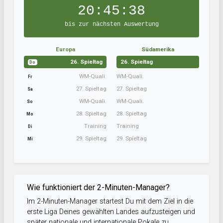
20:45:37
bis zur nächsten Auswertung
Europa
Südamerika
26. Spieltag
26. Spieltag
Do
WM-Quali.
WM-Quali.
Fr
27. Spieltag
27. Spieltag
Sa
WM-Quali.
WM-Quali.
So
28. Spieltag
28. Spieltag
Mo
Training
Training
Di
29. Spieltag
29. Spieltag
Mi
Wie funktioniert der 2-Minuten-Manager?
Im 2-Minuten-Manager startest Du mit dem Ziel in die
erste Liga Deines gewählten Landes aufzusteigen und
später nationale und internationale Pokale zu