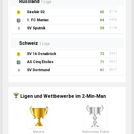
Russland
1.Liga
Seebär 02
65
87:16
1
1. FC Maniac
64
94:25
2
SV Sputnik
59
91:26
3
Schweiz
1.Liga
SV 16 Osnabrück
72
94:21
1
AS Cinq Étoiles
71
99:21
2
SV Dortmund
61
85:27
3
Ligen und Wettbewerbe im 2-Min-Man
Meister
Nationaler Pokal