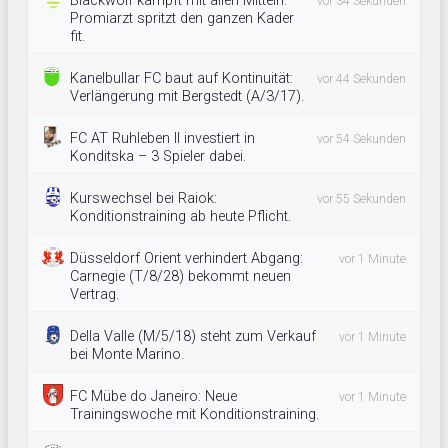
Blackwolf kämpft mit allen Mitteln:
vor 34 Sekunden
Promiarzt spritzt den ganzen Kader
fit.
Kanelbullar FC baut auf Kontinuität:
vor 44 Sekunden
Verlängerung mit Bergstedt (A/3/17).
FC AT Ruhleben II investiert in
vor 54 Sekunden
Konditska – 3 Spieler dabei.
Kurswechsel bei Raiok:
vor 55 Sekunden
Konditionstraining ab heute Pflicht.
Düsseldorf Orient verhindert Abgang:
vor 1 Minute
Carnegie (T/8/28) bekommt neuen
Vertrag.
Della Valle (M/5/18) steht zum Verkauf
vor 1 Minute
bei Monte Marino.
FC Mübe do Janeiro: Neue
vor 1 Minute
Trainingswoche mit Konditionstraining.