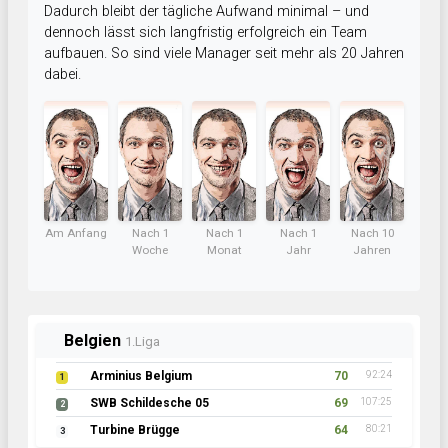
Dadurch bleibt der tägliche Aufwand minimal – und
dennoch lässt sich langfristig erfolgreich ein Team
aufbauen. So sind viele Manager seit mehr als 20 Jahren
dabei.
Am Anfang
Nach 1
Nach 1
Nach 1
Nach 10
Woche
Monat
Jahr
Jahren
Belgien
1.Liga
Arminius Belgium
70
92:24
1
SWB Schildesche 05
69
107:25
2
Turbine Brügge
64
80:21
3