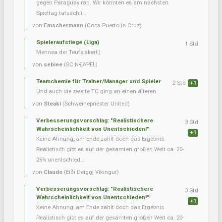
gegen Paraguay ran. Wir könnten es am nächsten
Spieltag tatsächli...
von
Emschermann
(Coca Puerto la Cruz)
Spieleraufstiege (Liga)
1 Std
Mennea der Teufelskerl:)
von
sebiee
(SC N€APEL)
Teamchemie für Trainer/Manager und Spieler
2 Std
+1
Und auch die zweite TC ging an einen älteren.
von
Steaki
(Schweinepriester United)
Verbesserungsvorschlag: "Realistischere
3 Std
Wahrscheinlichkeit von Unentschieden!"
+1
Keine Ahnung, am Ende zählt doch das Ergebnis.
Realistisch gibt es auf der gesamten großen Welt ca. 20-
25% unentschied...
von
Claudo
(Eiði Deiggj Víkingur)
Verbesserungsvorschlag: "Realistischere
3 Std
Wahrscheinlichkeit von Unentschieden!"
+1
Keine Ahnung, am Ende zählt doch das Ergebnis.
Realistisch gibt es auf der gesamten großen Welt ca. 20-