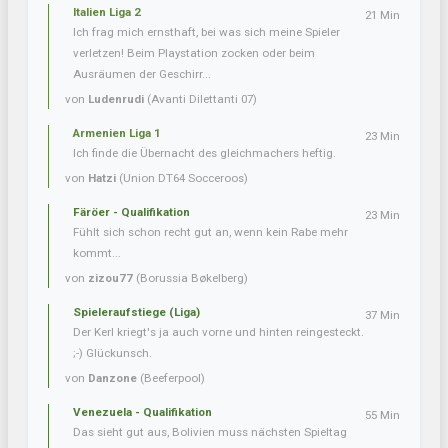
Italien Liga 2
21 Min
Ich frag mich ernsthaft, bei was sich meine Spieler
verletzen! Beim Playstation zocken oder beim
Ausräumen der Geschirr...
von
Ludenrudi
(Avanti Dilettanti 07)
Armenien Liga 1
23 Min
Ich finde die Übernacht des gleichmachers heftig.
von
Hatzi
(Union DT64 Socceroos)
Färöer - Qualifikation
23 Min
Fühlt sich schon recht gut an, wenn kein Rabe mehr
kommt...
von
zizou77
(Borussia Bøkelberg)
Spieleraufstiege (Liga)
37 Min
Der Kerl kriegt's ja auch vorne und hinten reingesteckt.
;-) Glückunsch.
von
Danzone
(Beeferpool)
Venezuela - Qualifikation
55 Min
Das sieht gut aus, Bolivien muss nächsten Spieltag