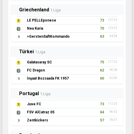
Griechenland
1.Liga
LE PELLEponese
73
127:22
1
Nea Karia
70
123:27
2
>GerstenSaftKommando
63
94:28
3
Türkei
1.Liga
Galatasaray SC
75
117:22
1
FC Dragon
62
90:28
2
İnşaat Bozcaada FK 1957
60
92:36
3
Portugal
1.Liga
Juve FC
73
112:23
1
FSV AlCatraz 05
64
96:32
2
Zentkickers
57
78:37
3