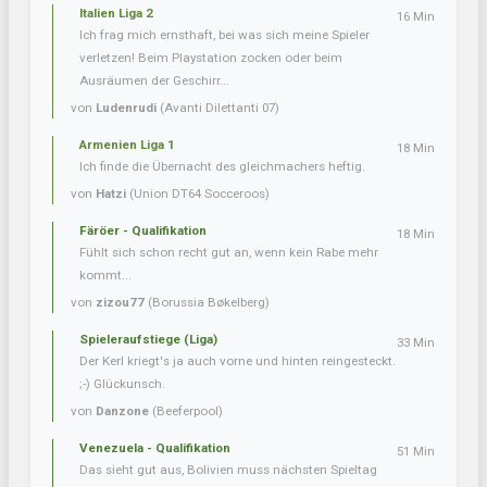
Italien Liga 2
16 Min
Ich frag mich ernsthaft, bei was sich meine Spieler
verletzen! Beim Playstation zocken oder beim
Ausräumen der Geschirr...
von
Ludenrudi
(Avanti Dilettanti 07)
Armenien Liga 1
18 Min
Ich finde die Übernacht des gleichmachers heftig.
von
Hatzi
(Union DT64 Socceroos)
Färöer - Qualifikation
18 Min
Fühlt sich schon recht gut an, wenn kein Rabe mehr
kommt...
von
zizou77
(Borussia Bøkelberg)
Spieleraufstiege (Liga)
33 Min
Der Kerl kriegt's ja auch vorne und hinten reingesteckt.
;-) Glückunsch.
von
Danzone
(Beeferpool)
Venezuela - Qualifikation
51 Min
Das sieht gut aus, Bolivien muss nächsten Spieltag