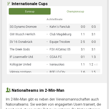
Internationale Cups
Eurocup
Championscup
Achtelfinale
SG Dynamo Dromore
-
Kahn´s Fanclub
0:0
0:3
GW Wusch Herrlich
-
Club Magdeburg
1:1
3:1
SV 16 Osnabrück
-
Equipe Tricolore
2:5
0:0
The Greek Gods
-
FSV AlCatraz 05
3:1
3:1
IF Lisannvellir Utd.
-
CCAA FC
0:1
1:3
Kollogizer United
-
Ivanauskas
1:1
1:2
n.V.
Viktoria cristiano
-
BSF LO-City
1:6
1:5
Hnk Rama
-
Südstadkicker
0:1
2:2
Nationalteams im 2-Min-Man
Im 2-Min-Man gibt es neben den Vereinsmannschaften auch
Nationalteams. Sie werden von engagierten Usern trainiert, die