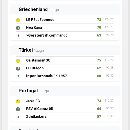
Griechenland
1.Liga
LE PELLEponese
73
127:22
1
Nea Karia
70
123:27
2
>GerstenSaftKommando
63
94:28
3
Türkei
1.Liga
Galatasaray SC
75
117:22
1
FC Dragon
62
90:28
2
İnşaat Bozcaada FK 1957
60
92:36
3
Portugal
1.Liga
Juve FC
73
112:23
1
FSV AlCatraz 05
64
96:32
2
Zentkickers
57
78:37
3