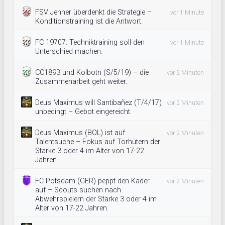
FSV Jenner überdenkt die Strategie –
vor 1 Minute
Konditionstraining ist die Antwort.
FC 19707: Techniktraining soll den
vor 1 Minute
Unterschied machen.
CC1893 und Kolbotn (S/5/19) – die
vor 2 Minuten
Zusammenarbeit geht weiter.
Deus Maximus will Santibañez (T/4/17)
vor 2 Minuten
unbedingt – Gebot eingereicht.
Deus Maximus (BOL) ist auf
vor 2 Minuten
Talentsuche – Fokus auf Torhütern der
Stärke 3 oder 4 im Alter von 17-22
Jahren.
FC Potsdam (GER) peppt den Kader
vor 2 Minuten
auf – Scouts suchen nach
Abwehrspielern der Stärke 3 oder 4 im
Alter von 17-22 Jahren.