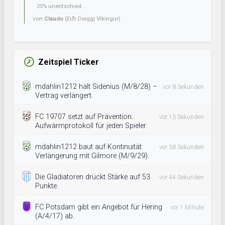
25% unentschied...
von
Claudo
(Eiði Deiggj Víkingur)
Zeitspiel Ticker
mdahlin1212 hält Sidenius (M/8/28) –
vor 8 Sekunden
Vertrag verlängert.
FC 19707 setzt auf Prävention:
vor 13 Sekunden
Aufwärmprotokoll für jeden Spieler.
mdahlin1212 baut auf Kontinuität:
vor 38 Sekunden
Verlängerung mit Gilmore (M/9/29).
Die Gladiatoren drückt Stärke auf 53
vor 44 Sekunden
Punkte.
FC Potsdam gibt ein Angebot für Hering
vor 1 Minute
(A/4/17) ab.