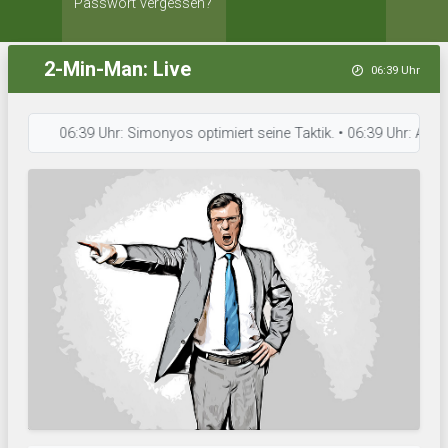
Passwort vergessen?
2-Min-Man: Live
06:39 Uhr
06:39 Uhr: Simonyos optimiert seine Taktik. • 06:39 Uhr: Aserbaidsc