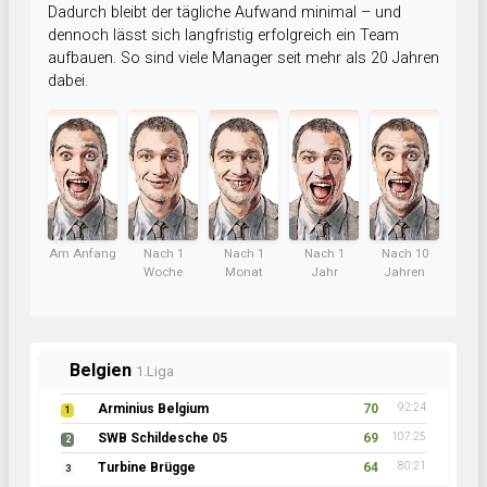
Dadurch bleibt der tägliche Aufwand minimal – und
dennoch lässt sich langfristig erfolgreich ein Team
aufbauen. So sind viele Manager seit mehr als 20 Jahren
dabei.
Am Anfang
Nach 1
Nach 1
Nach 1
Nach 10
Woche
Monat
Jahr
Jahren
Belgien
1.Liga
Arminius Belgium
70
92:24
1
SWB Schildesche 05
69
107:25
2
Turbine Brügge
64
80:21
3