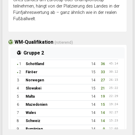
teilnehmen, hängt von der Platzierung des Landes in der
Fünfjahreswertung ab – ganz ähnlich wie in der realen
Fußballwelt.
WM-Qualifikation
(rotierend)
Gruppe 2
1
Schottland
14
36
45:14
●
2
Färöer
15
33
30:12
●
3
Norwegen
14
27
26:15
4
Slowakei
15
21
25:22
5
Malta
14
19
22:29
6
Mazedonien
14
15
19:24
7
Wales
14
14
32:27
8
Schweiz
14
14
15:23
9
Rumänien
14
0
12:60