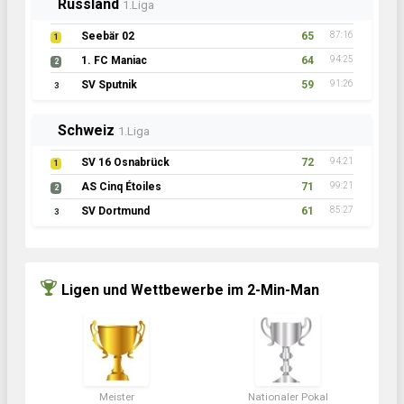
Russland
1.Liga
Seebär 02
65
87:16
1
1. FC Maniac
64
94:25
2
SV Sputnik
59
91:26
3
Schweiz
1.Liga
SV 16 Osnabrück
72
94:21
1
AS Cinq Étoiles
71
99:21
2
SV Dortmund
61
85:27
3
Ligen und Wettbewerbe im 2-Min-Man
Meister
Nationaler Pokal