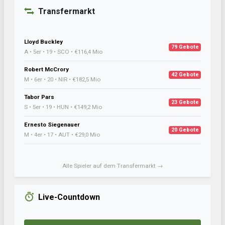
Transfermarkt
Lloyd Buckley
79 Gebote
A • 5er • 19 • SCO • €116,4 Mio
Robert McCrory
42 Gebote
M • 6er • 20 • NIR • €182,5 Mio
Tabor Pars
23 Gebote
S • 5er • 19 • HUN • €149,2 Mio
Ernesto Siegenauer
20 Gebote
M • 4er • 17 • AUT • €29,0 Mio
Alle Spieler auf dem Transfermarkt →
Live-Countdown