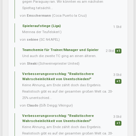
gegen Paraguay ran. Wir könnten es am nächsten
Spieltag tatsächli...
von
Emschermann
(Coca Puerto la Cruz)
Spieleraufstiege (Liga)
1 Std
Mennea der Teufelskerl:)
von
sebiee
(SC N€APEL)
Teamchemie für Trainer/Manager und Spieler
2 Std
+1
Und auch die zweite TC ging an einen älteren.
von
Steaki
(Schweinepriester United)
Verbesserungsvorschlag: "Realistischere
3 Std
Wahrscheinlichkeit von Unentschieden!"
+1
Keine Ahnung, am Ende zählt doch das Ergebnis.
Realistisch gibt es auf der gesamten großen Welt ca. 20-
25% unentschied...
von
Claudo
(Eiði Deiggj Víkingur)
Verbesserungsvorschlag: "Realistischere
3 Std
Wahrscheinlichkeit von Unentschieden!"
+1
Keine Ahnung, am Ende zählt doch das Ergebnis.
Realistisch gibt es auf der gesamten großen Welt ca. 20-