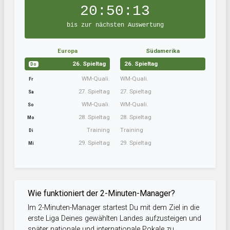
20:50:12
bis zur nächsten Auswertung
Europa
Südamerika
26. Spieltag
26. Spieltag
Do
WM-Quali.
WM-Quali.
Fr
27. Spieltag
27. Spieltag
Sa
WM-Quali.
WM-Quali.
So
28. Spieltag
28. Spieltag
Mo
Training
Training
Di
29. Spieltag
29. Spieltag
Mi
Wie funktioniert der 2-Minuten-Manager?
Im 2-Minuten-Manager startest Du mit dem Ziel in die
erste Liga Deines gewählten Landes aufzusteigen und
später nationale und internationale Pokale zu