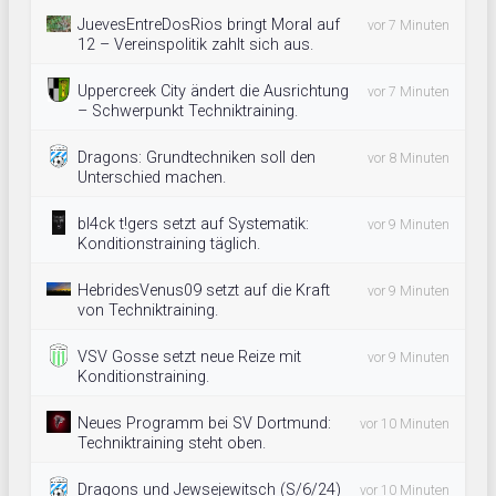
JuevesEntreDosRios bringt Moral auf
vor 7 Minuten
12 – Vereinspolitik zahlt sich aus.
Uppercreek City ändert die Ausrichtung
vor 7 Minuten
– Schwerpunkt Techniktraining.
Dragons: Grundtechniken soll den
vor 8 Minuten
Unterschied machen.
bl4ck t!gers setzt auf Systematik:
vor 9 Minuten
Konditionstraining täglich.
HebridesVenus09 setzt auf die Kraft
vor 9 Minuten
von Techniktraining.
VSV Gosse setzt neue Reize mit
vor 9 Minuten
Konditionstraining.
Neues Programm bei SV Dortmund:
vor 10 Minuten
Techniktraining steht oben.
Dragons und Jewsejewitsch (S/6/24)
vor 10 Minuten