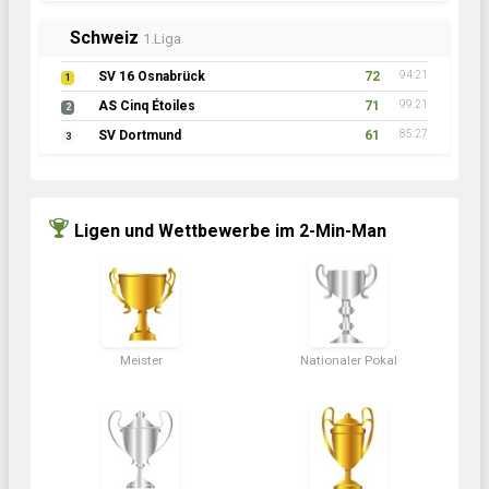
Irland
1.Liga
Ireland Fighters
71
94:17
1
Drogheda Thunder
69
87:24
2
SG FireFighters
56
75:25
3
Ligen und Wettbewerbe im 2-Min-Man
Meister
Nationaler Pokal