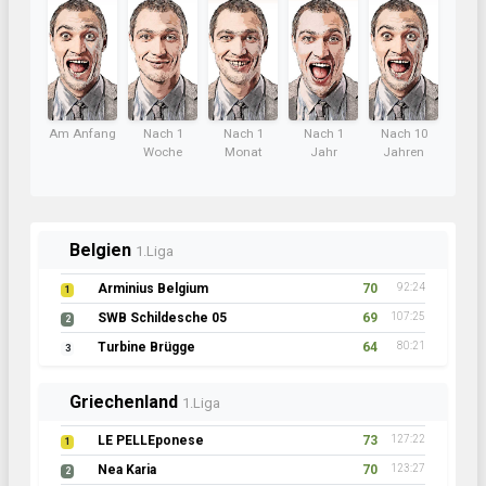
Am Anfang
Nach 1
Nach 1
Nach 1
Nach 10
Woche
Monat
Jahr
Jahren
Norwegen
1.Liga
Sandefjord FK
70
93:17
1
Skagerrak Scorpions
70
95:25
2
Hammerfest Oilers
64
82:31
3
Polen
1.Liga
Arka Helajny
72
86:25
1
F.C.BriaTooore R.M.
69
91:14
2