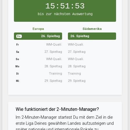
15:51:53
bis zur nächsten Auswertung
Europa
Südamerika
26. Spieltag
26. Spieltag
Do
WM-Quali.
WM-Quali.
Fr
27. Spieltag
27. Spieltag
Sa
WM-Quali.
WM-Quali.
So
28. Spieltag
28. Spieltag
Mo
Training
Training
Di
29. Spieltag
29. Spieltag
Mi
Wie funktioniert der 2-Minuten-Manager?
Im 2-Minuten-Manager startest Du mit dem Ziel in die
erste Liga Deines gewählten Landes aufzusteigen und
später nationale und internationale Pokale zu