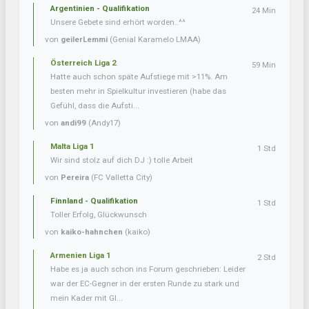
Argentinien - Qualifikation
24 Min
Unsere Gebete sind erhört worden..^^
von
geilerLemmi
(Genial Karamelo LMAA)
Österreich Liga 2
59 Min
Hatte auch schon späte Aufstiege mit >11%. Am
besten mehr in Spielkultur investieren (habe das
Gefühl, dass die Aufsti...
von
andi99
(Andy17)
Malta Liga 1
1 Std
Wir sind stolz auf dich DJ :) tolle Arbeit
von
Pereira
(FC Valletta City)
Finnland - Qualifikation
1 Std
Toller Erfolg, Glückwunsch
von
kaiko-hahnchen
(kaiko)
Armenien Liga 1
2 Std
Habe es ja auch schon ins Forum geschrieben: Leider
war der EC-Gegner in der ersten Runde zu stark und
mein Kader mit Gl...