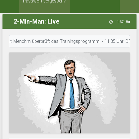
Passwort vergessen?
2-Min-Man: Live
11:37 Uhr
: Menchm überprüft das Trainingsprogramm. • 11:35 Uhr: DFC Sandy Port t