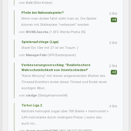
von
Octi
(Elite Kicker)
Pfeile bei Nationalspieler?
2 Std
Wenn man drüber fährt sieht man es. Die Spieler
+4
können mit Stärkejoker "verbessert" werden.
von
WOMLSascha
(1.SFC Werda Praha 05)
Spieleraufstiege (Liga)
2 Std
Stark! Ein 10er mit 27 ist ein Traum :)
von
ManagerFabi
(VFR Badenpower)
Verbesserungsvorschlag: "Realistischere
2 Std
Wahrscheinlichkeit von Unentschieden!"
+2
"Keine Ahnung" mit diesen wegweisenden Worten des
Threaed-Erstellers endet dieser Thread und findet einen
würdigen Absc...
von
sledge
(Sledgehammer04)
Türkei Liga 2
3 Std
Nächste heimspiel sogar über 700 Stärke + heimvorteil +
2,4% heimstärke durch niedrigere Preise :) wenn das
auch nic...
von
dogan.mustafa0790
(AFC MUSTI ROVERS)