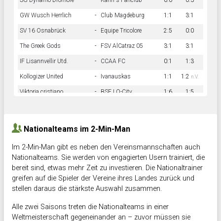
SG Dynamo Dromore
-
Kahn´s Fanclub
0:0
0:3
GW Wusch Herrlich
-
Club Magdeburg
1:1
3:1
SV 16 Osnabrück
-
Equipe Tricolore
2:5
0:0
The Greek Gods
-
FSV AlCatraz 05
3:1
3:1
IF Lisannvellir Utd.
-
CCAA FC
0:1
1:3
Kollogizer United
-
Ivanauskas
1:1
1:2
n.V.
Viktoria cristiano
-
BSF LO-City
1:6
1:5
Hnk Rama
-
Südstadkicker
0:1
2:2
Nationalteams im 2-Min-Man
Im 2-Min-Man gibt es neben den Vereinsmannschaften auch
Nationalteams. Sie werden von engagierten Usern trainiert, die
bereit sind, etwas mehr Zeit zu investieren. Die Nationaltrainer
greifen auf die Spieler der Vereine ihres Landes zurück und
stellen daraus die stärkste Auswahl zusammen.
Alle zwei Saisons treten die Nationalteams in einer
Weltmeisterschaft gegeneinander an – zuvor müssen sie