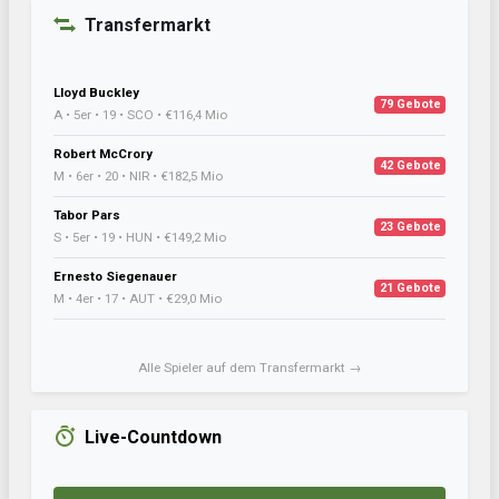
Transfermarkt
Lloyd Buckley
79 Gebote
A • 5er • 19 • SCO • €116,4 Mio
Robert McCrory
42 Gebote
M • 6er • 20 • NIR • €182,5 Mio
Tabor Pars
23 Gebote
S • 5er • 19 • HUN • €149,2 Mio
Ernesto Siegenauer
21 Gebote
M • 4er • 17 • AUT • €29,0 Mio
Alle Spieler auf dem Transfermarkt →
Live-Countdown