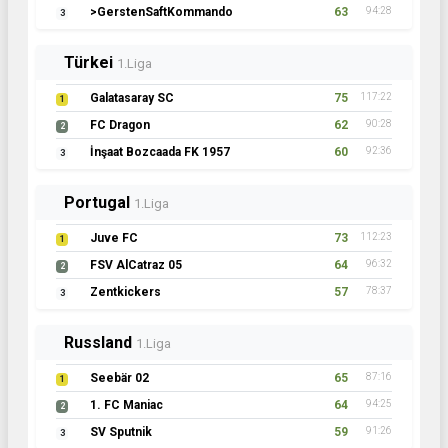
TS Klarjeff
58
82:36
3
Österreich
1.Liga
Cowboys
68
107:25
1
FC Südbaden
65
88:21
2
FC Minax
64
80:13
3
Schottland
1.Liga
07 Lowlands Athletic
67
96:25
1
Bäscher Browns 06
59
78:24
2
RFC Mount Florida
54
66:24
3
Schweden
1.Liga
DJK Mintard
66
109:27
1
Hels1ng3orgs IF
66
96:22
2
Vikersund Vikings
57
80:30
3