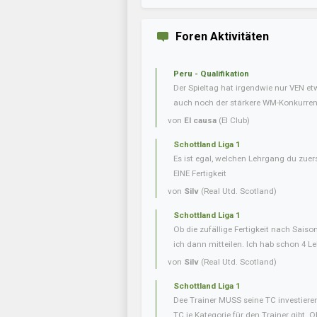
Foren Aktivitäten
Peru - Qualifikation
Der Spieltag hat irgendwie nur VEN e
auch noch der stärkere WM-Konkurrent 
von
El causa
(El Club)
Schottland Liga 1
Es ist egal, welchen Lehrgang du zuer
EINE Fertigkeit
von
Silv
(Real Utd. Scotland)
Schottland Liga 1
Ob die zufällige Fertigkeit nach Saiso
ich dann mitteilen. Ich hab schon 4 L
von
Silv
(Real Utd. Scotland)
Schottland Liga 1
Dee Trainer MUSS seine TC investieren
TC je Kategorie für den Trainer gibt. O