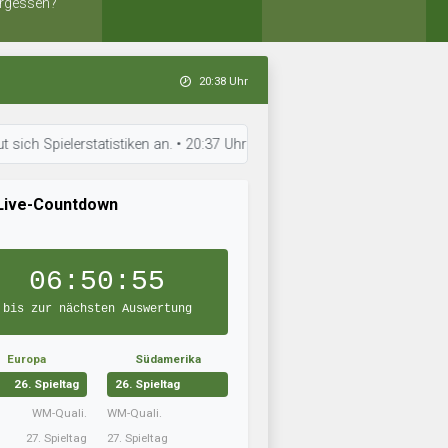
rgessen?
20:38 Uhr
ielerstatistiken an. • 20:37 Uhr: Barca 9 hat die Aufstellung optimiert
Live-Countdown
06:50:54
bis zur nächsten Auswertung
Europa
Südamerika
26. Spieltag
26. Spieltag
WM-Quali.
WM-Quali.
27. Spieltag
27. Spieltag