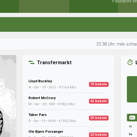
Passwort ve
20:38 Uhr: mile schaut sich Sp
Transfermarkt
Lloyd Buckley
79 Gebote
A • 5er • 19 • SCO • €116,4 Mio
Robert McCrory
42 Gebote
M • 6er • 20 • NIR • €182,5 Mio
Tabor Pars
23 Gebote
Do
S • 5er • 19 • HUN • €149,2 Mio
Fr
Ole Bjørn Porsanger
Sa
22 Gebote