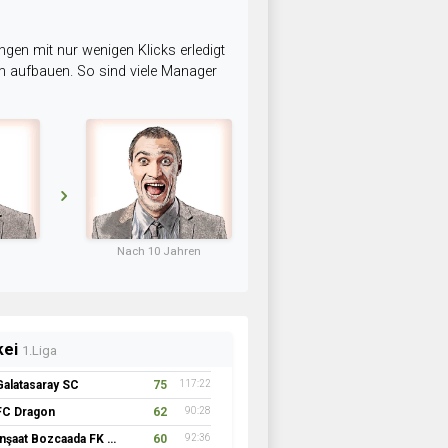
ngen mit nur wenigen Klicks erledigt
am aufbauen. So sind viele Manager
Nach 10 Jahren
kei
1.Liga
Galatasaray SC
75
117:22
FC Dragon
62
90:28
İnşaat Bozcaada FK 1957
60
92:36