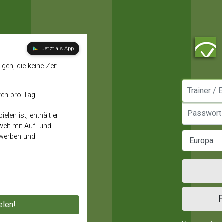
Jetzt als App
gen, die keine Zeit
Manager / E
ten pro Tag.
Passwort
elen ist, enthält er
elt mit Auf- und
ewerben und
elen!