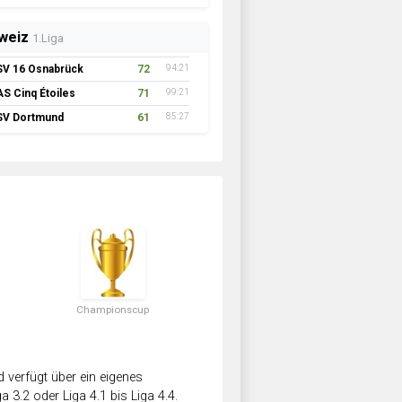
weiz
1.Liga
SV 16 Osnabrück
72
94:21
AS Cinq Étoiles
71
99:21
SV Dortmund
61
85:27
Championscup
verfügt über ein eigenes
a 3.2 oder Liga 4.1 bis Liga 4.4.