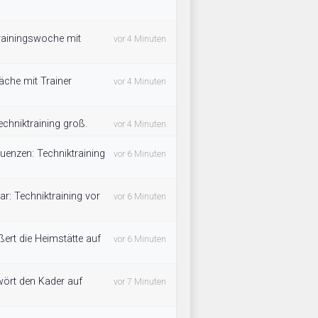
ainingswoche mit
vor 4 Minuten
äche mit Trainer
vor 4 Minuten
chniktraining groß.
vor 4 Minuten
uenzen: Techniktraining
vor 6 Minuten
lar: Techniktraining vor
vor 6 Minuten
ßert die Heimstätte auf
vor 6 Minuten
ört den Kader auf
vor 7 Minuten