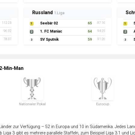
Russland
Sch
1.Liga
112:23
Seebär 02
65
87:16
1
1
96:32
1. FC Maniac
64
94:25
2
2
78:37
SV Sputnik
59
91:26
3
3
 2-Min-Man
Nationaler Pokal
Eurocup
änder zur Verfügung – 52 in Europa und 10 in Südamerika. Jedes Land 
 Liga 3 gibt es mehrere parallele Staffeln, zum Beispiel Liga 3.1 und Lig