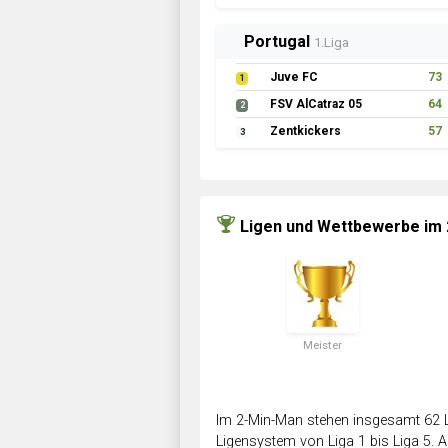
Portugal
1.Liga
Juve FC
73
1
FSV AlCatraz 05
64
2
Zentkickers
57
3
Ligen und Wettbewerbe im
Meister
Im 2-Min-Man stehen insgesamt 62 L
Ligensystem von Liga 1 bis Liga 5. Ab