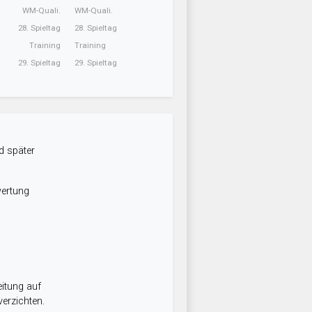
WM-Quali.
WM-Quali.
28. Spieltag
28. Spieltag
Training
Training
29. Spieltag
29. Spieltag
d später
wertung
itung auf
erzichten.