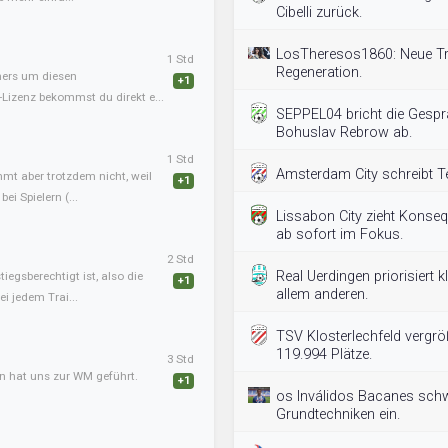
Cibelli zurück.
LosTheresos1860: Neue Tr
1 Std
Regeneration.
iners um diesen
+1
-Lizenz bekommst du direkt e...
SEPPEL04 bricht die Gespr
Bohuslav Rebrow ab.
1 Std
Amsterdam City schreibt Te
mmt aber trotzdem nicht, weil
+1
ei Spielern (...
Lissabon City zieht Konseq
ab sofort im Fokus.
2 Std
Real Uerdingen priorisiert k
tiegsberechtigt ist, also die
+1
allem anderen.
i jedem Trai...
TSV Klosterlechfeld vergrö
119.994 Plätze.
3 Std
an hat uns zur WM geführt.
+1
os Inválidos Bacanes schw
Grundtechniken ein.