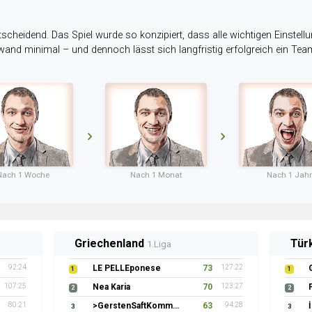
tscheidend. Das Spiel wurde so konzipiert, dass alle wichtigen Einstellu
ufwand minimal – und dennoch lässt sich langfristig erfolgreich ein Te
Nach 1 Woche
Nach 1 Monat
Nach 1 Jahr
Griechenland
Tür
1.Liga
92:24
LE PELLEponese
73
127:22
1
1
107:25
Nea Karia
70
123:27
2
2
80:21
>GerstenSaftKommando
63
94:28
3
3