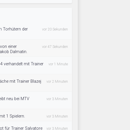
ch Torhütern der
vor 20 Sekunden
von einer
vor 47 Sekunden
Jakob Dalmatin.
4 verhandelt mit Trainer
vor 1 Minute
che mit Trainer Blazej
vor 2 Minuten
eibt neu bei MTV
vor 3 Minuten
it 1 Spielern.
vor 3 Minuten
t für Trainer Salvatore
vor 3 Minuten