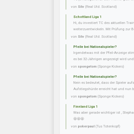
von
Silv
(Real Utd. Scotland)
Schottland Liga 1
Hi, du investiert TC des aktuellen Tra
weiterzuentwickeln. Mit Prüfung zur B
von
Silv
(Real Utd. Scotland)
Pfeile bei Nationalspieler?
Irgendetwas mit der Pfeil-Anzeige sti
es bei 32-Jährigen angezeigt wird und b
von
spongetom
(Sponge Kickers)
Pfeile bei Nationalspieler?
Nein es bedeutet, dass der Spieler aufs
Aufstiegshürde erreicht hat und nun be
von
spongetom
(Sponge Kickers)
Finnland Liga 1
Was aber gerade wichtiger ist , Steph
🤩🤩🤩
von
pokerpaul
(Tus Totenkopf)