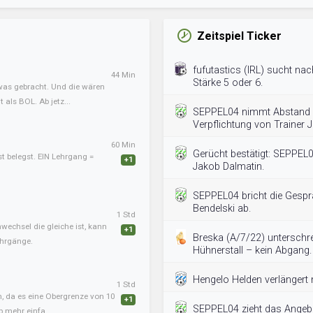
Zeitspiel Ticker
fufutastics (IRL) sucht na
44 Min
Stärke 5 oder 6.
twas gebracht. Und die wären
als BOL. Ab jetz...
SEPPEL04 nimmt Abstand 
Verpflichtung von Trainer 
60 Min
Gerücht bestätigt: SEPPEL0
st belegst. EIN Lehrgang =
+1
Jakob Dalmatin.
SEPPEL04 bricht die Gesprä
Bendelski ab.
1 Std
nwechsel die gleiche ist, kann
+1
Breska (A/7/22) unterschr
ehrgänge.
Hühnerstall – kein Abgang.
Hengelo Helden verlängert m
1 Std
, da es eine Obergrenze von 10
+1
SEPPEL04 zieht das Angebo
b mehr einfa...