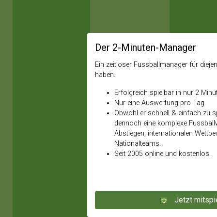
Der 2-Minuten-Manager
Ein zeitloser Fussballmanager für diejeni
haben.
Erfolgreich spielbar in nur 2 Minu
Nur eine Auswertung pro Tag.
Obwohl er schnell & einfach zu spi
dennoch eine komplexe Fussballw
Abstiegen, internationalen Wettb
Nationalteams.
Seit 2005 online und kostenlos.
Jetzt mitspi