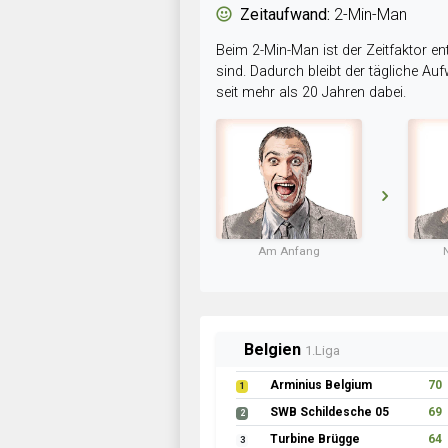
Zeitaufwand:
2-Min-Man
Beim 2-Min-Man ist der Zeitfaktor en
sind. Dadurch bleibt der tägliche A
seit mehr als 20 Jahren dabei.
Am Anfang
Belgien
1.Liga
Arminius Belgium
70
1
SWB Schildesche 05
69
2
Turbine Brügge
64
3