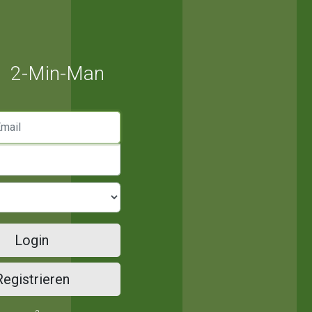
2-Min-Man
mail
Login
Registrieren