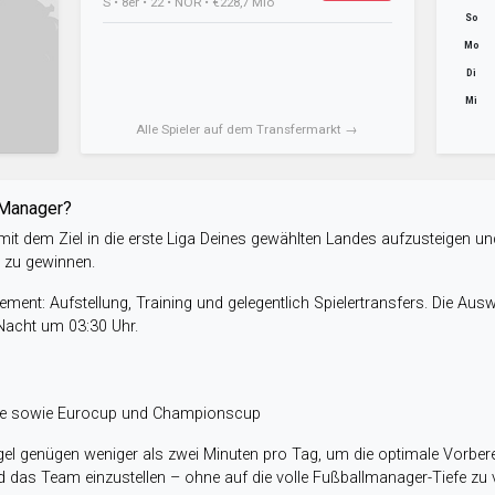
S • 8er • 22 • NOR • €228,7 Mio
So
Mo
Di
Mi
Alle Spieler auf dem Transfermarkt →
-Manager?
it dem Ziel in die erste Liga Deines gewählten Landes aufzusteigen un
e zu gewinnen.
ent: Aufstellung, Training und gelegentlich Spielertransfers. Die Aus
 Nacht um 03:30 Uhr.
ele sowie Eurocup und Championscup
el genügen weniger als zwei Minuten pro Tag, um die optimale Vorbere
 das Team einzustellen – ohne auf die volle Fußballmanager-Tiefe zu v