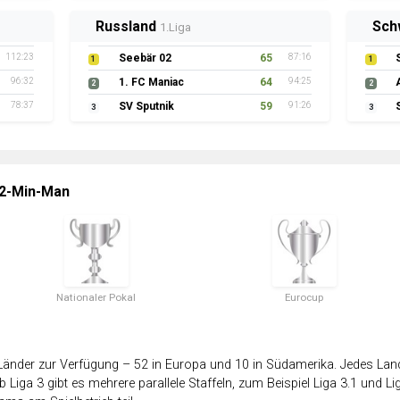
Russland
Sch
1.Liga
112:23
Seebär 02
65
87:16
1
1
96:32
1. FC Maniac
64
94:25
2
2
78:37
SV Sputnik
59
91:26
3
3
 2-Min-Man
Nationaler Pokal
Eurocup
änder zur Verfügung – 52 in Europa und 10 in Südamerika. Jedes Land 
 Liga 3 gibt es mehrere parallele Staffeln, zum Beispiel Liga 3.1 und Lig