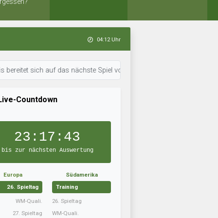
rgessen?
04:12 Uhr
t sich auf das nächste Spiel vor. • 03:25 Uhr: Eiði Deiggj Víkingur ist 
Live-Countdown
23:17:42
bis zur nächsten Auswertung
Europa
Südamerika
26. Spieltag
Training
WM-Quali.
26. Spieltag
27. Spieltag
WM-Quali.