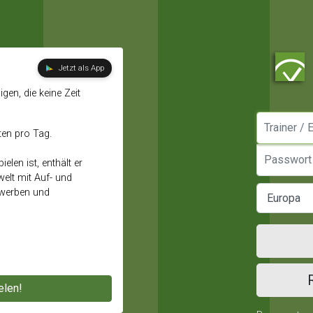
Jetzt als App
gen, die keine Zeit
Manager / E
ten pro Tag.
Passwort
elen ist, enthält er
elt mit Auf- und
ewerben und
elen!