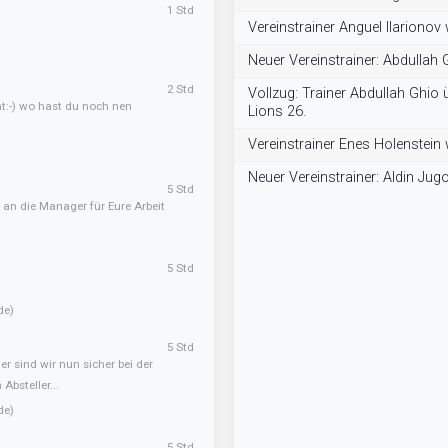
1 Std
Vereinstrainer Anguel Ilarionov
Neuer Vereinstrainer: Abdullah 
2 Std
Vollzug: Trainer Abdullah Ghio
ht:-) wo hast du noch nen
Lions 26.
Vereinstrainer Enes Holenstein
Neuer Vereinstrainer: Aldin Jug
5 Std
 an die Manager für Eure Arbeit
5 Std
de)
5 Std
er sind wir nun sicher bei der
Absteller...
de)
5 Std