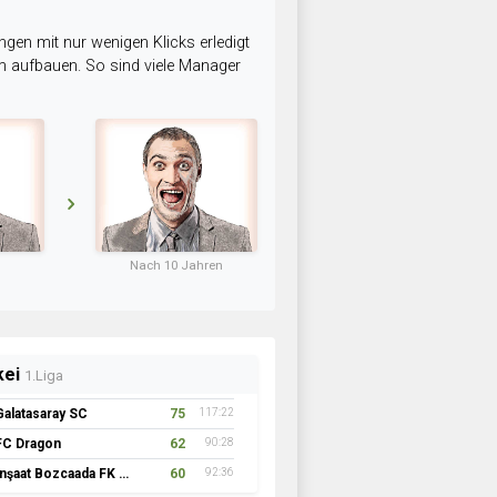
ngen mit nur wenigen Klicks erledigt
am aufbauen. So sind viele Manager
Nach 10 Jahren
kei
1.Liga
Galatasaray SC
75
117:22
FC Dragon
62
90:28
İnşaat Bozcaada FK 1957
60
92:36