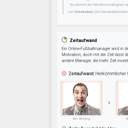
Da stimmt die Verhältnismäßigkeit nat
von
Schokobaer
(Die Schokobärenban
Zeitaufwand
Ein Online-Fußballmanager wird in de
Motivation, doch mit der Zeit lässt
andere Manager, die mehr Zeit inve
Zeitaufwand:
Herkömmlicher O
Am Anfang
N