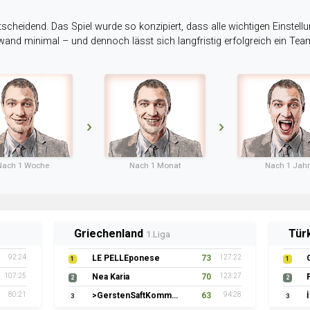
tscheidend. Das Spiel wurde so konzipiert, dass alle wichtigen Einstellu
ufwand minimal – und dennoch lässt sich langfristig erfolgreich ein Te
Nach 1 Woche
Nach 1 Monat
Nach 1 Jahr
Griechenland
Tür
1.Liga
92:24
LE PELLEponese
73
127:22
1
1
107:25
Nea Karia
70
123:27
2
2
80:21
>GerstenSaftKommando
63
94:28
3
3