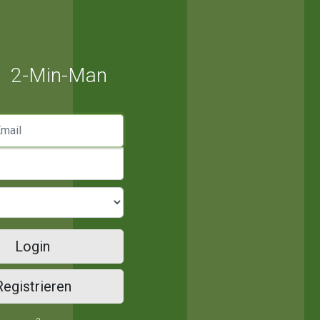
2-Min-Man
mail
Login
Registrieren