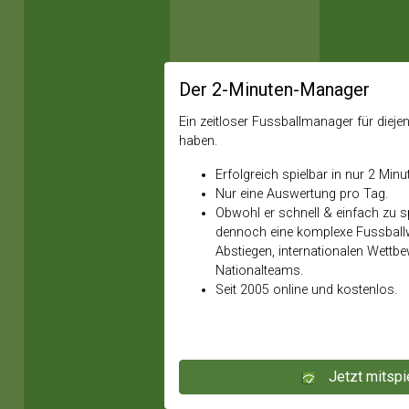
Der 2-Minuten-Manager
Ein zeitloser Fussballmanager für diejeni
haben.
Erfolgreich spielbar in nur 2 Minu
Nur eine Auswertung pro Tag.
Obwohl er schnell & einfach zu spi
dennoch eine komplexe Fussballw
Abstiegen, internationalen Wettb
Nationalteams.
Seit 2005 online und kostenlos.
Jetzt mitspi