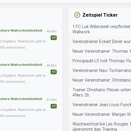
Zeitspiel Ticker
1.FC Lok Willerstedt verpflichtet
schere Wahrscheinlichkeit
40 Min
Wallwork.
+1
Ergebnis. Realistisch gibt es
Vereinstrainer Eckart Ebner wur
25% unentschied...
Neuer Vereinstrainer: Thomas 
Principauté LS holt Thomas Ylve
schere Wahrscheinlichkeit
40 Min
Vereinstrainer Naci Tschämäns
+1
Ergebnis. Realistisch gibt es
Neuer Vereinstrainer: Christian
25% unentschied...
Trainer Christiano Plesan unter
49ers 26.
schere Wahrscheinlichkeit
41 Min
Vereinstrainer Jean-Louis Func
+1
Ergebnis. Realistisch gibt es
Neuer Vereinstrainer: Marijan St
25% unentschied...
Wachwechsel bei Les Rouges: M
übernimmt das Training.