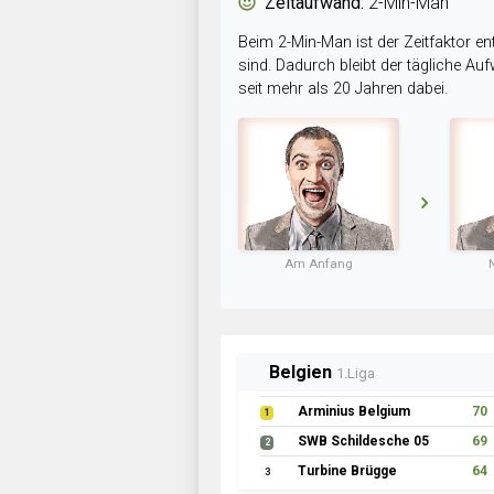
Zeitaufwand:
2-Min-Man
Beim 2-Min-Man ist der Zeitfaktor en
sind. Dadurch bleibt der tägliche A
seit mehr als 20 Jahren dabei.
Am Anfang
Belgien
1.Liga
Arminius Belgium
70
1
SWB Schildesche 05
69
2
Turbine Brügge
64
3