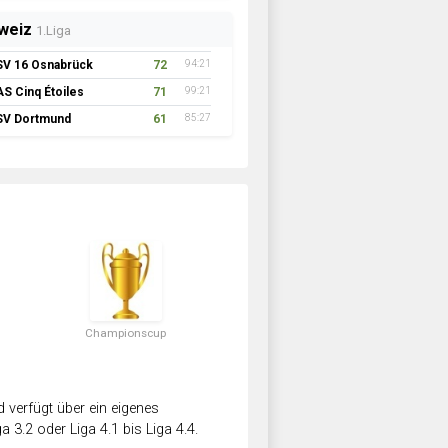
weiz
1.Liga
SV 16 Osnabrück
72
94:21
AS Cinq Étoiles
71
99:21
SV Dortmund
61
85:27
Championscup
verfügt über ein eigenes
a 3.2 oder Liga 4.1 bis Liga 4.4.