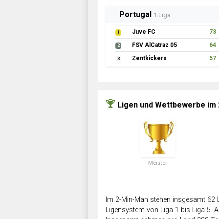
Portugal
1.Liga
Juve FC
73
1
FSV AlCatraz 05
64
2
Zentkickers
57
3
Ligen und Wettbewerbe im
Meister
Im 2-Min-Man stehen insgesamt 62 L
Ligensystem von Liga 1 bis Liga 5. Ab