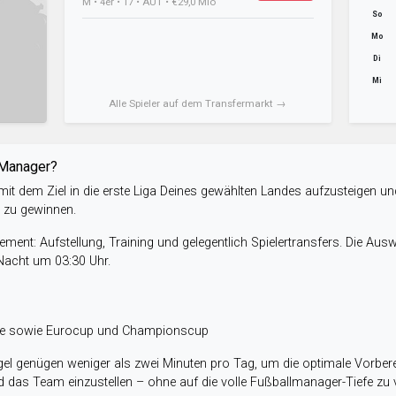
M • 4er • 17 • AUT • €29,0 Mio
So
Mo
Di
Mi
Alle Spieler auf dem Transfermarkt →
-Manager?
it dem Ziel in die erste Liga Deines gewählten Landes aufzusteigen un
e zu gewinnen.
ent: Aufstellung, Training und gelegentlich Spielertransfers. Die Aus
 Nacht um 03:30 Uhr.
ele sowie Eurocup und Championscup
el genügen weniger als zwei Minuten pro Tag, um die optimale Vorbere
 das Team einzustellen – ohne auf die volle Fußballmanager-Tiefe zu v