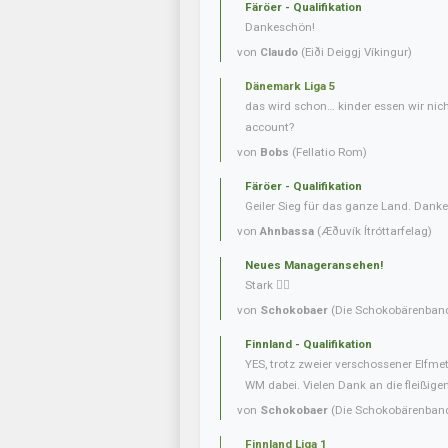
Färöer - Qualifikation
Dankeschön!
von
Claudo
(Eiði Deiggj Víkingur)
Dänemark Liga 5
das wird schon… kinder essen wir nic
account?
von
Bobs
(Fellatio Rom)
Färöer - Qualifikation
Geiler Sieg für das ganze Land. Danke
von
Ahnbassa
(Æðuvík Ítróttarfelag)
Neues Manageransehen!
Stark 👍🏼
von
Schokobaer
(Die Schokobärenban
Finnland - Qualifikation
YES, trotz zweier verschossener Elfmet
WM dabei. Vielen Dank an die fleißigen 
von
Schokobaer
(Die Schokobärenban
Finnland Liga 1