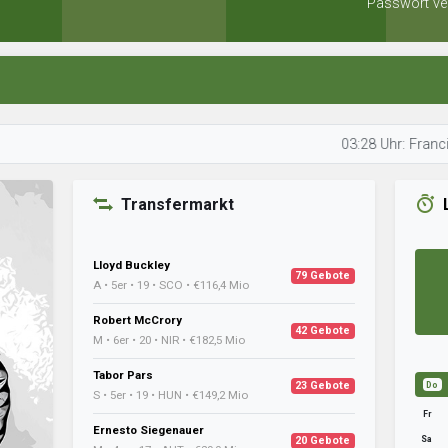
Passwort ve
03:28 Uhr: Francis bereite
Transfermarkt
Lloyd Buckley
79 Gebote
A • 5er • 19 • SCO • €116,4 Mio
Robert McCrory
42 Gebote
M • 6er • 20 • NIR • €182,5 Mio
Tabor Pars
23 Gebote
Do
S • 5er • 19 • HUN • €149,2 Mio
Fr
Ernesto Siegenauer
Sa
20 Gebote