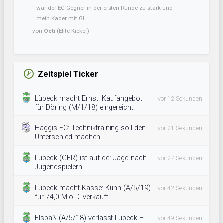
war der EC-Gegner in der ersten Runde zu stark und
mein Kader mit Gl...
von
Octi
(Elite Kicker)
Zeitspiel Ticker
Lübeck macht Ernst: Kaufangebot
vor 12 Sekunden
für Döring (M/1/18) eingereicht.
Häggis FC: Techniktraining soll den
vor 21 Sekunden
Unterschied machen.
Lübeck (GER) ist auf der Jagd nach
vor 27 Sekunden
Jugendspielern.
Lübeck macht Kasse: Kuhn (A/5/19)
vor 42 Sekunden
für 74,0 Mio. € verkauft.
Elspaß (A/5/18) verlässt Lübeck –
vor 49 Sekunden