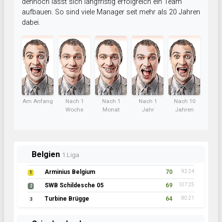
dennoch lässt sich langfristig erfolgreich ein Team
aufbauen. So sind viele Manager seit mehr als 20 Jahren
dabei.
Am Anfang
Nach 1
Nach 1
Nach 1
Nach 10
Woche
Monat
Jahr
Jahren
Belgien
1.Liga
Arminius Belgium
70
92:24
1
SWB Schildesche 05
69
107:25
2
Turbine Brügge
64
80:21
3