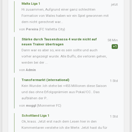
Malta Liga 1
jetzt
Hi zusammen, Aufgrund einer ganz schlechten
Formation von Wales haben wir ein Spiel gewonnen mit
dem nicht gerechnet war...
von
Pereira
(FC Valletta City)
Stärke durch Tausendsassa 4 wurde nicht auf
58 Min
neuen Trainer übertragen
+1
Dann war es aber so, wie es sein sollte und auch
vorher angezeigt wurde. Alle Buffs, die verloren gehen,
werden bei der ...
von
Admin
Transfermarkt (international)
1 Std
Kein Wunder..Ich stehe bei +455 Millionen diese Saison
und das ohne Erfolgsprämien aus Pokal/CC.. Das
aufblähen der P...
von
moggl
(Monnemer FC)
Schottland Liga 1
1 Std
Ok, krass. Jetzt erst nach dem Lesen hier in den
Kommentaren verstehe ich die Werte. Jetzt hast du für