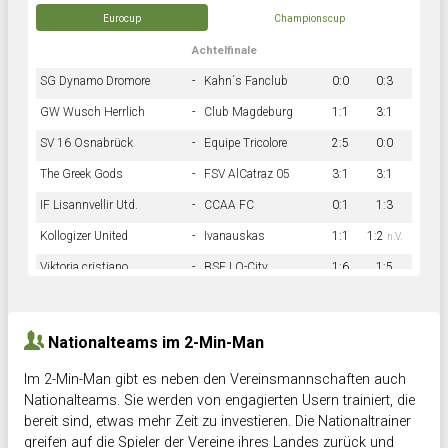
Eurocup
Championscup
Achtelfinale
SG Dynamo Dromore
-
Kahn´s Fanclub
0:0
0:3
GW Wusch Herrlich
-
Club Magdeburg
1:1
3:1
SV 16 Osnabrück
-
Equipe Tricolore
2:5
0:0
The Greek Gods
-
FSV AlCatraz 05
3:1
3:1
IF Lisannvellir Utd.
-
CCAA FC
0:1
1:3
Kollogizer United
-
Ivanauskas
1:1
1:2
n.V.
Viktoria cristiano
-
BSF LO-City
1:6
1:5
Hnk Rama
-
Südstadkicker
0:1
2:2
Nationalteams im 2-Min-Man
Im 2-Min-Man gibt es neben den Vereinsmannschaften auch
Nationalteams. Sie werden von engagierten Usern trainiert, die
bereit sind, etwas mehr Zeit zu investieren. Die Nationaltrainer
greifen auf die Spieler der Vereine ihres Landes zurück und