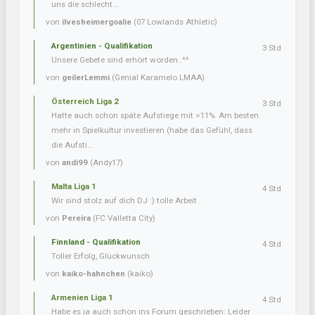
uns die schlecht...
von
ilvesheimergoalie
(07 Lowlands Athletic)
Argentinien - Qualifikation
3 Std
Unsere Gebete sind erhört worden..^^
von
geilerLemmi
(Genial Karamelo LMAA)
Österreich Liga 2
3 Std
Hatte auch schon späte Aufstiege mit >11%. Am besten
mehr in Spielkultur investieren (habe das Gefühl, dass
die Aufsti...
von
andi99
(Andy17)
Malta Liga 1
4 Std
Wir sind stolz auf dich DJ :) tolle Arbeit
von
Pereira
(FC Valletta City)
Finnland - Qualifikation
4 Std
Toller Erfolg, Glückwunsch
von
kaiko-hahnchen
(kaiko)
Armenien Liga 1
4 Std
Habe es ja auch schon ins Forum geschrieben: Leider