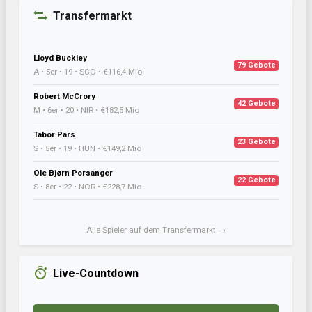
Transfermarkt
Lloyd Buckley
79 Gebote
A • 5er • 19 • SCO • €116,4 Mio
Robert McCrory
42 Gebote
M • 6er • 20 • NIR • €182,5 Mio
Tabor Pars
23 Gebote
S • 5er • 19 • HUN • €149,2 Mio
Ole Bjørn Porsanger
22 Gebote
S • 8er • 22 • NOR • €228,7 Mio
Alle Spieler auf dem Transfermarkt →
Live-Countdown