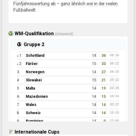
Fünfjahreswertung ab – ganz ähnlich wie in der realen
Fußballwelt.
WM-Qualifikation
(rotierend)
Gruppe 2
1
Schottland
14
36
45:14
●
2
Färöer
15
33
30:12
●
3
Norwegen
14
27
26:15
4
Slowakei
15
21
25:22
5
Malta
14
19
22:29
6
Mazedonien
14
15
19:24
7
Wales
14
14
32:27
8
Schweiz
14
14
15:23
9
Rumänien
14
0
12:60
Internationale Cups