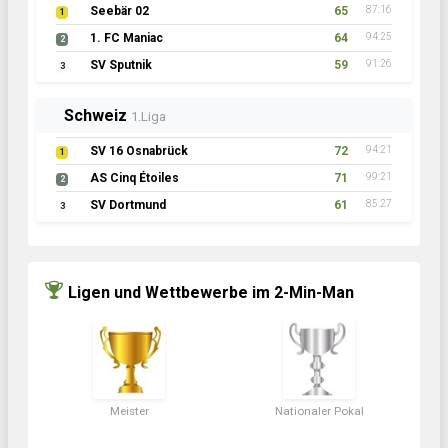
Seebär 02
65
87:16
1
1. FC Maniac
64
94:25
2
SV Sputnik
59
91:26
3
Schweiz
1.Liga
SV 16 Osnabrück
72
94:21
1
AS Cinq Étoiles
71
99:21
2
SV Dortmund
61
85:27
3
Ligen und Wettbewerbe im 2-Min-Man
Meister
Nationaler Pokal