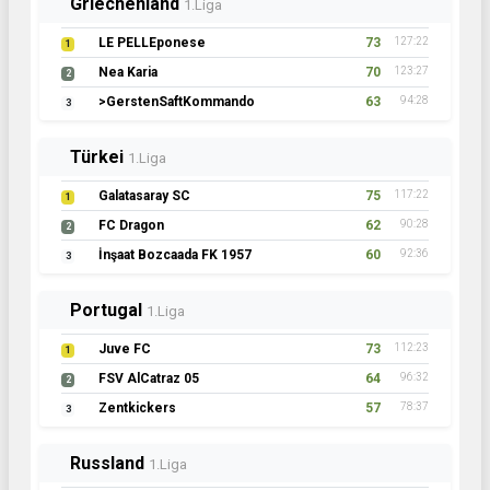
Griechenland
1.Liga
LE PELLEponese
73
127:22
1
Nea Karia
70
123:27
2
>GerstenSaftKommando
63
94:28
3
Türkei
1.Liga
Galatasaray SC
75
117:22
1
FC Dragon
62
90:28
2
İnşaat Bozcaada FK 1957
60
92:36
3
Portugal
1.Liga
Juve FC
73
112:23
1
FSV AlCatraz 05
64
96:32
2
Zentkickers
57
78:37
3
Russland
1.Liga