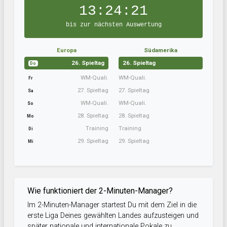
13:24:21
bis zur nächsten Auswertung
Europa
Südamerika
26. Spieltag
26. Spieltag
Do
WM-Quali.
WM-Quali.
Fr
27. Spieltag
27. Spieltag
Sa
WM-Quali.
WM-Quali.
So
28. Spieltag
28. Spieltag
Mo
Training
Training
Di
29. Spieltag
29. Spieltag
Mi
Wie funktioniert der 2-Minuten-Manager?
Im 2-Minuten-Manager startest Du mit dem Ziel in die
erste Liga Deines gewählten Landes aufzusteigen und
später nationale und internationale Pokale zu