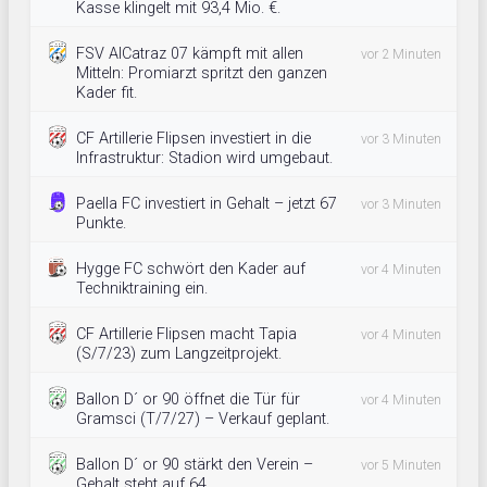
Kasse klingelt mit 93,4 Mio. €.
FSV AlCatraz 07 kämpft mit allen
vor 2 Minuten
Mitteln: Promiarzt spritzt den ganzen
Kader fit.
CF Artillerie Flipsen investiert in die
vor 3 Minuten
Infrastruktur: Stadion wird umgebaut.
Paella FC investiert in Gehalt – jetzt 67
vor 3 Minuten
Punkte.
Hygge FC schwört den Kader auf
vor 4 Minuten
Techniktraining ein.
CF Artillerie Flipsen macht Tapia
vor 4 Minuten
(S/7/23) zum Langzeitprojekt.
Ballon D´ or 90 öffnet die Tür für
vor 4 Minuten
Gramsci (T/7/27) – Verkauf geplant.
Ballon D´ or 90 stärkt den Verein –
vor 5 Minuten
Gehalt steht auf 64.