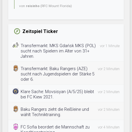
von
reisinho
(RFC Mount Florida)
Zeitspiel Ticker
Transfermarkt: MKS Gdańsk MKS (POL)
vor 1 Minute
sucht nach Spielern im Alter von 31+
Jahren.
Transfermarkt: Baku Rangers (AZE)
vor 2 Minuten
sucht nach Jugendspielern der Stärke 5
oder 6.
Klare Sache: Movsisyan (A/5/25) bleibt
vor 2 Minuten
bei FC Kiew 2021.
Baku Rangers zieht die Reißleine und
vor 2 Minuten
wählt Techniktraining.
FC Sofia beordert die Mannschaft zu
vor 4 Minuten