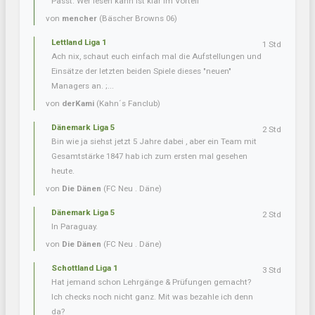
Passt. Wer lesen kann ist klar im Vorteil
von
mencher
(Bäscher Browns 06)
Lettland Liga 1
1 Std
Ach nix, schaut euch einfach mal die Aufstellungen und
Einsätze der letzten beiden Spiele dieses "neuen"
Managers an. ;...
von
derKami
(Kahn´s Fanclub)
Dänemark Liga 5
2 Std
Bin wie ja siehst jetzt 5 Jahre dabei , aber ein Team mit
Gesamtstärke 1847 hab ich zum ersten mal gesehen
heute.
von
Die Dänen
(FC Neu . Däne)
Dänemark Liga 5
2 Std
In Paraguay.
von
Die Dänen
(FC Neu . Däne)
Schottland Liga 1
3 Std
Hat jemand schon Lehrgänge & Prüfungen gemacht?
Ich checks noch nicht ganz. Mit was bezahle ich denn
da?