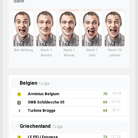
dabei.
Am Anfang
Nach 1
Nach 1
Nach 1
Nach 10
Woche
Monat
Jahr
Jahren
Belgien
1.Liga
Arminius Belgium
70
92:24
1
SWB Schildesche 05
69
107:25
2
Turbine Brügge
64
80:21
3
Griechenland
1.Liga
LE PELLEponese
73
127:22
1