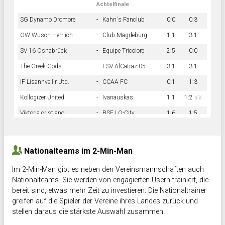
Achtelfinale
SG Dynamo Dromore
-
Kahn´s Fanclub
0:0
0:3
GW Wusch Herrlich
-
Club Magdeburg
1:1
3:1
SV 16 Osnabrück
-
Equipe Tricolore
2:5
0:0
The Greek Gods
-
FSV AlCatraz 05
3:1
3:1
IF Lisannvellir Utd.
-
CCAA FC
0:1
1:3
Kollogizer United
-
Ivanauskas
1:1
1:2
n.V.
Viktoria cristiano
-
BSF LO-City
1:6
1:5
Hnk Rama
-
Südstadkicker
0:1
2:2
Nationalteams im 2-Min-Man
Im 2-Min-Man gibt es neben den Vereinsmannschaften auch
Nationalteams. Sie werden von engagierten Usern trainiert, die
bereit sind, etwas mehr Zeit zu investieren. Die Nationaltrainer
greifen auf die Spieler der Vereine ihres Landes zurück und
stellen daraus die stärkste Auswahl zusammen.