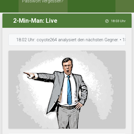
Passwort vergessen?
2-Min-Man: Live
18:03 Uhr
18:02 Uhr: coyote264 analysiert den nächsten Gegner. • 18:01 Uhr: Ei