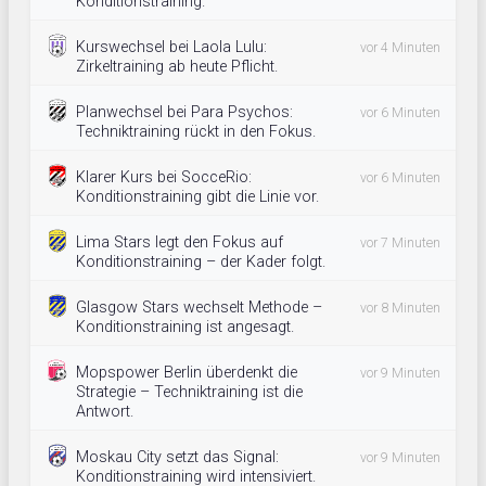
Konditionstraining.
Kurswechsel bei Laola Lulu:
vor 4 Minuten
Zirkeltraining ab heute Pflicht.
Planwechsel bei Para Psychos:
vor 6 Minuten
Techniktraining rückt in den Fokus.
Klarer Kurs bei SocceRio:
vor 6 Minuten
Konditionstraining gibt die Linie vor.
Lima Stars legt den Fokus auf
vor 7 Minuten
Konditionstraining – der Kader folgt.
Glasgow Stars wechselt Methode –
vor 8 Minuten
Konditionstraining ist angesagt.
Mopspower Berlin überdenkt die
vor 9 Minuten
Strategie – Techniktraining ist die
Antwort.
Moskau City setzt das Signal:
vor 9 Minuten
Konditionstraining wird intensiviert.