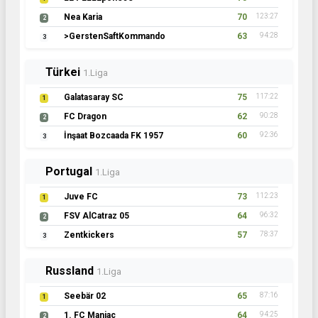
Nea Karia
70
123:27
2
>GerstenSaftKommando
63
94:28
3
Türkei
1.Liga
Galatasaray SC
75
117:22
1
FC Dragon
62
90:28
2
İnşaat Bozcaada FK 1957
60
92:36
3
Portugal
1.Liga
Juve FC
73
112:23
1
FSV AlCatraz 05
64
96:32
2
Zentkickers
57
78:37
3
Russland
1.Liga
Seebär 02
65
87:16
1
1. FC Maniac
64
94:25
2