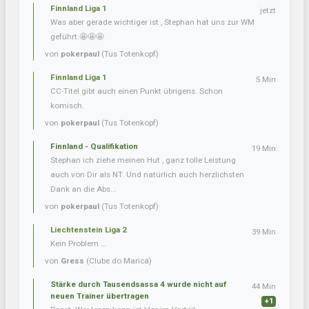
Finnland Liga 1
jetzt
Was aber gerade wichtiger ist , Stephan hat uns zur WM
geführt.🤩🤩🤩
von
pokerpaul
(Tus Totenkopf)
Finnland Liga 1
5 Min
CC-Titel gibt auch einen Punkt übrigens. Schon
komisch.
von
pokerpaul
(Tus Totenkopf)
Finnland - Qualifikation
19 Min
Stephan ich ziehe meinen Hut , ganz tolle Leistung
auch von Dir als NT. Und natürlich auch herzlichsten
Dank an die Abs...
von
pokerpaul
(Tus Totenkopf)
Liechtenstein Liga 2
39 Min
Kein Problem …
von
Gress
(Clube do Maricá)
Stärke durch Tausendsassa 4 wurde nicht auf
44 Min
neuen Trainer übertragen
+1