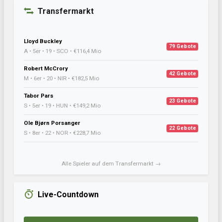
Transfermarkt
Lloyd Buckley
79 Gebote
A • 5er • 19 • SCO • €116,4 Mio
Robert McCrory
42 Gebote
M • 6er • 20 • NIR • €182,5 Mio
Tabor Pars
23 Gebote
S • 5er • 19 • HUN • €149,2 Mio
Ole Bjørn Porsanger
22 Gebote
S • 8er • 22 • NOR • €228,7 Mio
Alle Spieler auf dem Transfermarkt →
Live-Countdown