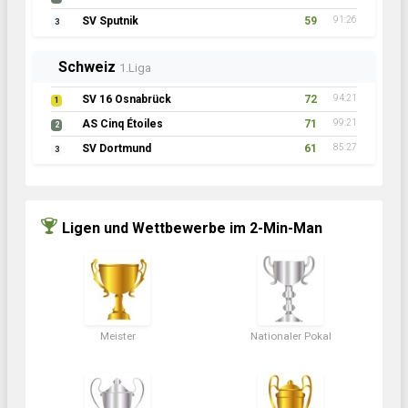
SV Sputnik
59
91:26
3
Schweiz
1.Liga
SV 16 Osnabrück
72
94:21
1
AS Cinq Étoiles
71
99:21
2
SV Dortmund
61
85:27
3
Ligen und Wettbewerbe im 2-Min-Man
Meister
Nationaler Pokal