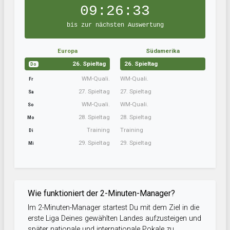
09:26:32
bis zur nächsten Auswertung
Europa
Südamerika
26. Spieltag
26. Spieltag
Do
WM-Quali.
WM-Quali.
Fr
27. Spieltag
27. Spieltag
Sa
WM-Quali.
WM-Quali.
So
28. Spieltag
28. Spieltag
Mo
Training
Training
Di
29. Spieltag
29. Spieltag
Mi
Wie funktioniert der 2-Minuten-Manager?
Im 2-Minuten-Manager startest Du mit dem Ziel in die
erste Liga Deines gewählten Landes aufzusteigen und
später nationale und internationale Pokale zu