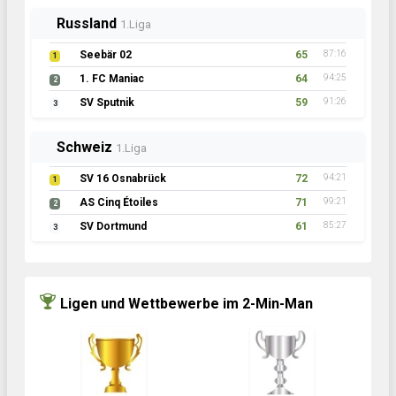
Russland
1.Liga
Seebär 02
65
87:16
1
1. FC Maniac
64
94:25
2
SV Sputnik
59
91:26
3
Schweiz
1.Liga
SV 16 Osnabrück
72
94:21
1
AS Cinq Étoiles
71
99:21
2
SV Dortmund
61
85:27
3
Ligen und Wettbewerbe im 2-Min-Man