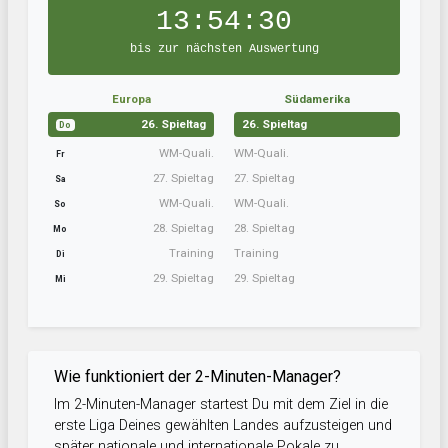
13:54:29
bis zur nächsten Auswertung
Europa
Südamerika
26. Spieltag
26. Spieltag
Do
WM-Quali.
WM-Quali.
Fr
27. Spieltag
27. Spieltag
Sa
WM-Quali.
WM-Quali.
So
28. Spieltag
28. Spieltag
Mo
Training
Training
Di
29. Spieltag
29. Spieltag
Mi
Wie funktioniert der 2-Minuten-Manager?
Im 2-Minuten-Manager startest Du mit dem Ziel in die
erste Liga Deines gewählten Landes aufzusteigen und
später nationale und internationale Pokale zu