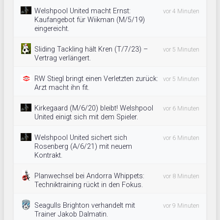
Welshpool United macht Ernst:
vor 4 Minuten
Kaufangebot für Wiikman (M/5/19)
eingereicht.
Sliding Tackling hält Kren (T/7/23) –
vor 5 Minuten
Vertrag verlängert.
RW Stiegl bringt einen Verletzten zurück:
vor 5 Minuten
Arzt macht ihn fit.
Kirkegaard (M/6/20) bleibt! Welshpool
vor 6 Minuten
United einigt sich mit dem Spieler.
Welshpool United sichert sich
vor 6 Minuten
Rosenberg (A/6/21) mit neuem
Kontrakt.
Planwechsel bei Andorra Whippets:
vor 8 Minuten
Techniktraining rückt in den Fokus.
Seagulls Brighton verhandelt mit
vor 9 Minuten
Trainer Jakob Dalmatin.