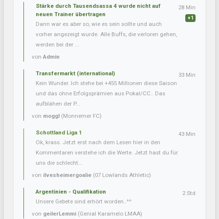
Stärke durch Tausendsassa 4 wurde nicht auf
28 Min
neuen Trainer übertragen
+1
Dann war es aber so, wie es sein sollte und auch
vorher angezeigt wurde. Alle Buffs, die verloren gehen,
werden bei der ...
von
Admin
Transfermarkt (international)
33 Min
Kein Wunder..Ich stehe bei +455 Millionen diese Saison
und das ohne Erfolgsprämien aus Pokal/CC.. Das
aufblähen der P...
von
moggl
(Monnemer FC)
Schottland Liga 1
43 Min
Ok, krass. Jetzt erst nach dem Lesen hier in den
Kommentaren verstehe ich die Werte. Jetzt hast du für
uns die schlecht...
von
ilvesheimergoalie
(07 Lowlands Athletic)
Argentinien - Qualifikation
2 Std
Unsere Gebete sind erhört worden..^^
von
geilerLemmi
(Genial Karamelo LMAA)