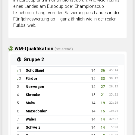
im Eurocup und im Championscup an. Wie viele Teams
eines Landes am Eurocup oder Championscup
teilnehmen, hängt von der Platzierung des Landes in der
Fünfjahreswertung ab – ganz ähnlich wie in der realen
Fußballwelt.
WM-Qualifikation
(rotierend)
Gruppe 2
1
Schottland
14
36
45:14
●
2
Färöer
15
33
30:12
●
3
Norwegen
14
27
26:15
4
Slowakei
15
21
25:22
5
Malta
14
19
22:29
6
Mazedonien
14
15
19:24
7
Wales
14
14
32:27
8
Schweiz
14
14
15:23