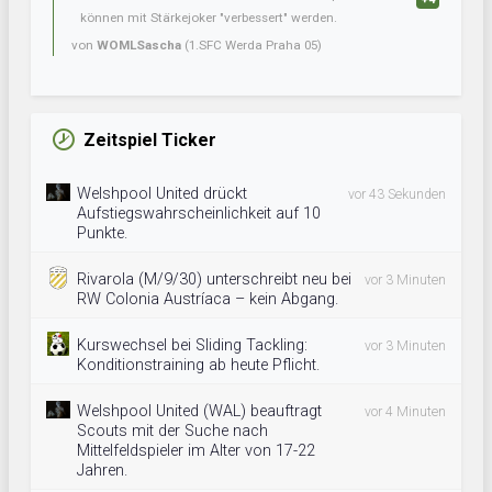
können mit Stärkejoker "verbessert" werden.
von
WOMLSascha
(1.SFC Werda Praha 05)
Zeitspiel Ticker
Welshpool United drückt
vor 43 Sekunden
Aufstiegswahrscheinlichkeit auf 10
Punkte.
Rivarola (M/9/30) unterschreibt neu bei
vor 3 Minuten
RW Colonia Austríaca – kein Abgang.
Kurswechsel bei Sliding Tackling:
vor 3 Minuten
Konditionstraining ab heute Pflicht.
Welshpool United (WAL) beauftragt
vor 4 Minuten
Scouts mit der Suche nach
Mittelfeldspieler im Alter von 17-22
Jahren.