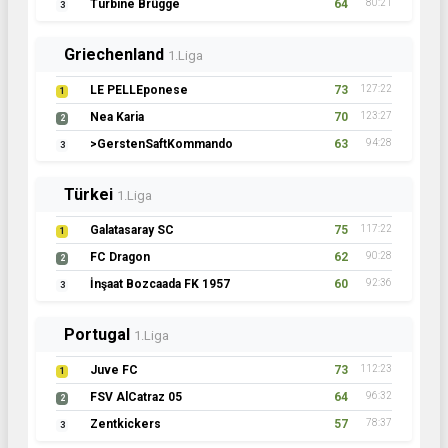
Turbine Brügge
64
80:21
3
Griechenland
1.Liga
LE PELLEponese
73
127:22
1
Nea Karia
70
123:27
2
>GerstenSaftKommando
63
94:28
3
Türkei
1.Liga
Galatasaray SC
75
117:22
1
FC Dragon
62
90:28
2
İnşaat Bozcaada FK 1957
60
92:36
3
Portugal
1.Liga
Juve FC
73
112:23
1
FSV AlCatraz 05
64
96:32
2
Zentkickers
57
78:37
3