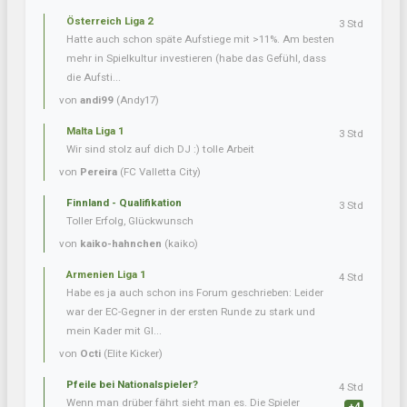
Österreich Liga 2
3 Std
Hatte auch schon späte Aufstiege mit >11%. Am besten
mehr in Spielkultur investieren (habe das Gefühl, dass
die Aufsti...
von
andi99
(Andy17)
Malta Liga 1
3 Std
Wir sind stolz auf dich DJ :) tolle Arbeit
von
Pereira
(FC Valletta City)
Finnland - Qualifikation
3 Std
Toller Erfolg, Glückwunsch
von
kaiko-hahnchen
(kaiko)
Armenien Liga 1
4 Std
Habe es ja auch schon ins Forum geschrieben: Leider
war der EC-Gegner in der ersten Runde zu stark und
mein Kader mit Gl...
von
Octi
(Elite Kicker)
Pfeile bei Nationalspieler?
4 Std
Wenn man drüber fährt sieht man es. Die Spieler
+4