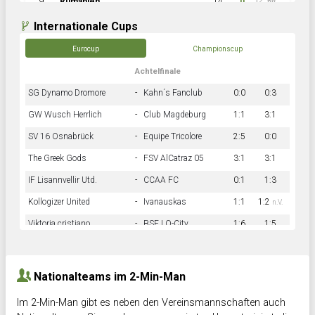
9
Rumänien
14
0
12:60
Internationale Cups
Eurocup
Championscup
Achtelfinale
SG Dynamo Dromore
-
Kahn´s Fanclub
0:0
0:3
GW Wusch Herrlich
-
Club Magdeburg
1:1
3:1
SV 16 Osnabrück
-
Equipe Tricolore
2:5
0:0
The Greek Gods
-
FSV AlCatraz 05
3:1
3:1
IF Lisannvellir Utd.
-
CCAA FC
0:1
1:3
Kollogizer United
-
Ivanauskas
1:1
1:2
n.V.
Viktoria cristiano
-
BSF LO-City
1:6
1:5
Hnk Rama
-
Südstadkicker
0:1
2:2
Nationalteams im 2-Min-Man
Im 2-Min-Man gibt es neben den Vereinsmannschaften auch