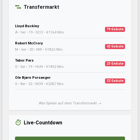
Transfermarkt
Lloyd Buckley
79 Gebote
A • 5er • 19 • SCO • €116,4 Mio
Robert McCrory
42 Gebote
M • 6er • 20 • NIR • €182,5 Mio
Tabor Pars
23 Gebote
S • 5er • 19 • HUN • €149,2 Mio
Ole Bjørn Porsanger
22 Gebote
S • 8er • 22 • NOR • €228,7 Mio
Alle Spieler auf dem Transfermarkt →
Live-Countdown