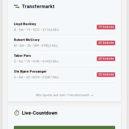
Transfermarkt
Lloyd Buckley
79 Gebote
A • 5er • 19 • SCO • €116,4 Mio
Robert McCrory
42 Gebote
M • 6er • 20 • NIR • €182,5 Mio
Tabor Pars
23 Gebote
S • 5er • 19 • HUN • €149,2 Mio
Ole Bjørn Porsanger
22 Gebote
S • 8er • 22 • NOR • €228,7 Mio
Alle Spieler auf dem Transfermarkt →
Live-Countdown