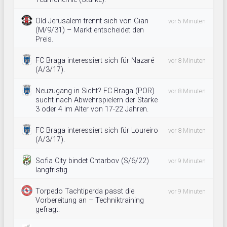
Old Jerusalem trennt sich von Gian
vor 5 Minuten
(M/9/31) – Markt entscheidet den
Preis.
FC Braga interessiert sich für Nazaré
vor 8 Minuten
(A/3/17).
Neuzugang in Sicht? FC Braga (POR)
vor 8 Minuten
sucht nach Abwehrspielern der Stärke
3 oder 4 im Alter von 17-22 Jahren.
FC Braga interessiert sich für Loureiro
vor 8 Minuten
(A/3/17).
Sofia City bindet Chtarbov (S/6/22)
vor 9 Minuten
langfristig.
Torpedo Tachtiperda passt die
vor 9 Minuten
Vorbereitung an – Techniktraining
gefragt.