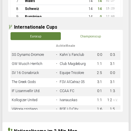
7
Wales
14
14
32:27
8
Schweiz
14
14
15:23
9
Rumänien
14
0
12:60
Internationale Cups
Eurocup
Championscup
Achtelfinale
SG Dynamo Dromore
-
Kahn´s Fanclub
0:0
0:3
GW Wusch Herrlich
-
Club Magdeburg
1:1
3:1
SV 16 Osnabrück
-
Equipe Tricolore
2:5
0:0
The Greek Gods
-
FSV AlCatraz 05
3:1
3:1
IF Lisannvellir Utd.
-
CCAA FC
0:1
1:3
Kollogizer United
-
Ivanauskas
1:1
1:2
n.V.
Viktoria cristiano
-
BSF LO-City
1:6
1:5
Hnk Rama
-
Südstadkicker
0:1
2:2