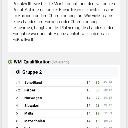
Pokalwettbewerbe: die Meisterschaft und den Nationalen
Pokal. Auf internationaler Ebene treten die besten Teams
im Eurocup und im Championscup an. Wie viele Teams
eines Landes am Eurocup oder Championscup
teilnehmen, hängt von der Platzierung des Landes in der
Fünfjahreswertung ab – ganz ähnlich wie in der realen
Fußballwelt.
WM-Qualifikation
(rotierend)
Gruppe 2
1
Schottland
14
36
45:14
●
2
Färöer
15
33
30:12
●
3
Norwegen
14
27
26:15
4
Slowakei
15
21
25:22
5
Malta
14
19
22:29
6
Mazedonien
14
15
19:24