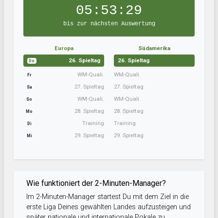
05:53:28
bis zur nächsten Auswertung
Europa
Südamerika
26. Spieltag
26. Spieltag
Do
WM-Quali.
WM-Quali.
Fr
27. Spieltag
27. Spieltag
Sa
WM-Quali.
WM-Quali.
So
28. Spieltag
28. Spieltag
Mo
Training
Training
Di
29. Spieltag
29. Spieltag
Mi
Wie funktioniert der 2-Minuten-Manager?
Im 2-Minuten-Manager startest Du mit dem Ziel in die
erste Liga Deines gewählten Landes aufzusteigen und
später nationale und internationale Pokale zu