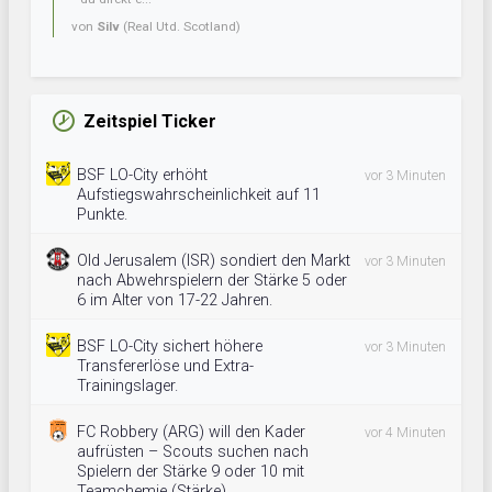
von
Silv
(Real Utd. Scotland)
Zeitspiel Ticker
BSF LO-City erhöht
vor 3 Minuten
Aufstiegswahrscheinlichkeit auf 11
Punkte.
Old Jerusalem (ISR) sondiert den Markt
vor 3 Minuten
nach Abwehrspielern der Stärke 5 oder
6 im Alter von 17-22 Jahren.
BSF LO-City sichert höhere
vor 3 Minuten
Transfererlöse und Extra-
Trainingslager.
FC Robbery (ARG) will den Kader
vor 4 Minuten
aufrüsten – Scouts suchen nach
Spielern der Stärke 9 oder 10 mit
Teamchemie (Stärke).