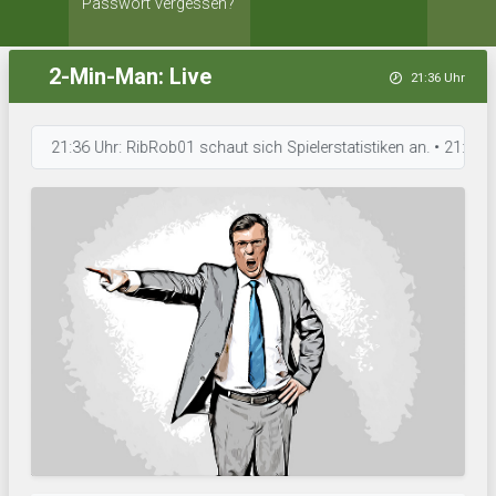
Passwort vergessen?
2-Min-Man: Live
21:36 Uhr
21:36 Uhr: RibRob01 schaut sich Spielerstatistiken an. • 21:34 Uhr: FC