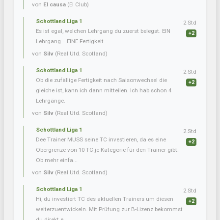
von
El causa
(El Club)
Schottland Liga 1
2 Std
Es ist egal, welchen Lehrgang du zuerst belegst. EIN
+2
Lehrgang = EINE Fertigkeit
von
Silv
(Real Utd. Scotland)
Schottland Liga 1
2 Std
Ob die zufällige Fertigkeit nach Saisonwechsel die
+2
gleiche ist, kann ich dann mitteilen. Ich hab schon 4
Lehrgänge.
von
Silv
(Real Utd. Scotland)
Schottland Liga 1
2 Std
Dee Trainer MUSS seine TC investieren, da es eine
+2
Obergrenze von 10 TC je Kategorie für den Trainer gibt.
Ob mehr einfa...
von
Silv
(Real Utd. Scotland)
Schottland Liga 1
2 Std
Hi, du investiert TC des aktuellen Trainers um diesen
+2
weiterzuentwickeln. Mit Prüfung zur B-Lizenz bekommst
du direkt e...