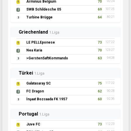
Arminius Belgium
70
92:24
1
SWB Schildesche 05
69
107:25
2
Turbine Brügge
64
80:21
3
Griechenland
1.Liga
LE PELLEponese
73
127:22
1
Nea Karia
70
123:27
2
>GerstenSaftKommando
63
94:28
3
Türkei
1.Liga
Galatasaray SC
75
117:22
1
FC Dragon
62
90:28
2
İnşaat Bozcaada FK 1957
60
92:36
3
Portugal
1.Liga
Juve FC
73
112:23
1