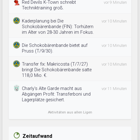
Red Devils K-Town schreibt
vor 9 Minuten
Techniktraining groß.
Kaderplanung bei Die
vor 10 Minuten
Schokobärenbande (FIN): Torhütern
im Alter von 28-30 Jahren im Fokus.
Die Schokobärenbande bietet auf
vor 10 Minuten
Pruss (T/9/30).
Transfer fix: Makricosta (T/7/27)
vor 10 Minuten
bringt Die Schokobärenbande satte
118,0 Mio. €.
Charly's Alte Garde macht aus
vor 11 Minuten
Abgängen Profit: Transferboni und
Lagerplätze gesichert.
Aktivitäten aus allen Ligen
Zeitaufwand