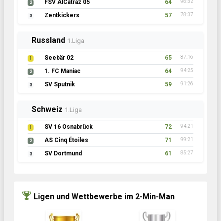
FSV AlCatraz 05
64
96:32
2
Zentkickers
57
78:37
3
Russland
1.Liga
Seebär 02
65
87:16
1
1. FC Maniac
64
94:25
2
SV Sputnik
59
91:26
3
Schweiz
1.Liga
SV 16 Osnabrück
72
94:21
1
AS Cinq Étoiles
71
99:21
2
SV Dortmund
61
85:27
3
Ligen und Wettbewerbe im 2-Min-Man