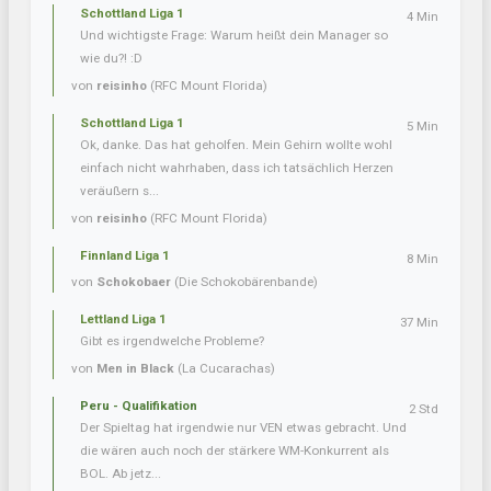
Schottland Liga 1
4 Min
Und wichtigste Frage: Warum heißt dein Manager so
wie du?! :D
von
reisinho
(RFC Mount Florida)
Schottland Liga 1
5 Min
Ok, danke. Das hat geholfen. Mein Gehirn wollte wohl
einfach nicht wahrhaben, dass ich tatsächlich Herzen
veräußern s...
von
reisinho
(RFC Mount Florida)
Finnland Liga 1
8 Min
von
Schokobaer
(Die Schokobärenbande)
Lettland Liga 1
37 Min
Gibt es irgendwelche Probleme?
von
Men in Black
(La Cucarachas)
Peru - Qualifikation
2 Std
Der Spieltag hat irgendwie nur VEN etwas gebracht. Und
die wären auch noch der stärkere WM-Konkurrent als
BOL. Ab jetz...