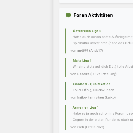
Foren Aktivitäten
Österreich Liga 2
Hatte auch schon späte Aufstiege mi
Spielkultur investieren (habe das Gefüh
von
andi99
(Andy17)
Malta Liga 1
Wir sind stolz auf dich DJ :) tolle Arbei
von
Pereira
(FC Valletta City)
Finnland - Qualifikation
Toller Erfolg, Glückwunsch
von
kaiko-hahnchen
(kaiko)
Armenien Liga 1
Habe es ja auch schon ins Forum gesc
Gegner in der ersten Runde zu stark u
von
Octi
(Elite Kicker)