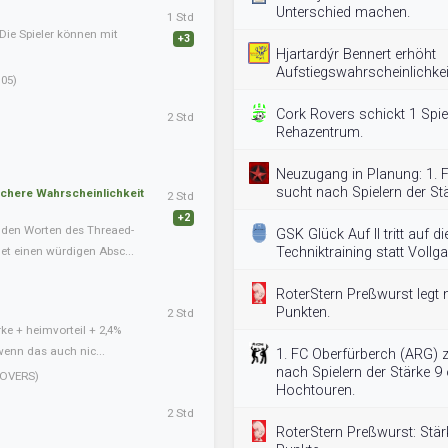
Unterschied machen.
1 Std
Die Spieler können mit
+3
Hjartardýr Bennert erhöht
Aufstiegswahrscheinlichkei
05)
Cork Rovers schickt 1 Spie
2 Std
Rehazentrum.
Neuzugang in Planung: 1. 
sucht nach Spielern der Stä
schere Wahrscheinlichkeit
2 Std
+2
nden Worten des Threaed-
GSK Glück Auf II tritt auf 
det einen würdigen Absc...
Techniktraining statt Vollga
RoterStern Preßwurst legt n
Punkten.
2 Std
ke + heimvorteil + 2,4%
wenn das auch nic...
1. FC Oberfürberch (ARG) zi
nach Spielern der Stärke 9 
OVERS)
Hochtouren.
2 Std
RoterStern Preßwurst: Stärk