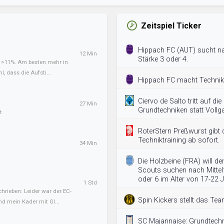
Zeitspiel Ticker
Hippach FC (AUT) sucht na
12 Min
Stärke 3 oder 4.
t >11%. Am besten mehr in
l, dass die Aufsti...
Hippach FC macht Technikt
Ciervo de Salto tritt auf di
27 Min
Grundtechniken statt Vollg
t
RoterStern Preßwurst gibt 
Techniktraining ab sofort.
34 Min
Die Holzbeine (FRA) will d
Scouts suchen nach Mittelf
oder 6 im Alter von 17-22 
1 Std
hrieben: Leider war der EC-
Spin Kickers stellt das Tea
nd mein Kader mit Gl...
SC Majannaise: Grundtechn