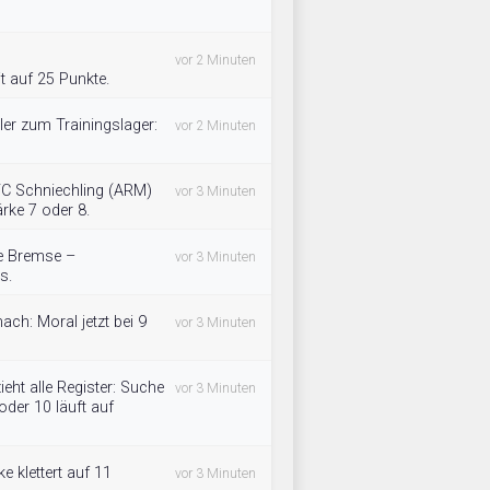
vor 2 Minuten
t auf 25 Punkte.
ler zum Trainingslager:
vor 2 Minuten
FC Schniechling (ARM)
vor 3 Minuten
rke 7 oder 8.
die Bremse –
vor 3 Minuten
s.
ach: Moral jetzt bei 9
vor 3 Minuten
eht alle Register: Suche
vor 3 Minuten
oder 10 läuft auf
e klettert auf 11
vor 3 Minuten