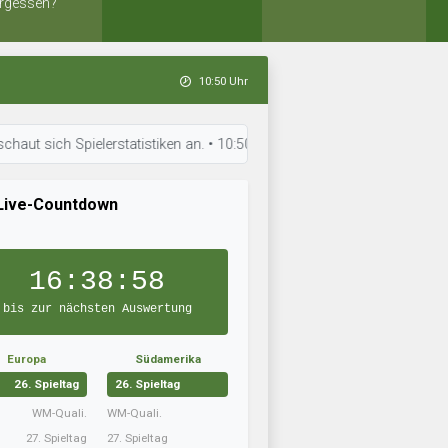
rgessen?
10:50 Uhr
h Spielerstatistiken an. • 10:50 Uhr: Chris Rulz ist in Topform. • 10:4
Live-Countdown
16:38:57
bis zur nächsten Auswertung
Europa
Südamerika
26. Spieltag
26. Spieltag
WM-Quali.
WM-Quali.
27. Spieltag
27. Spieltag