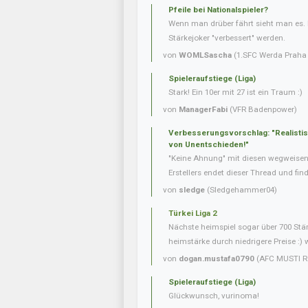
Pfeile bei Nationalspieler?
Wenn man drüber fährt sieht man es. 
Stärkejoker "verbessert" werden.
von
WOMLSascha
(1.SFC Werda Praha 
Spieleraufstiege (Liga)
Stark! Ein 10er mit 27 ist ein Traum :)
von
ManagerFabi
(VFR Badenpower)
Verbesserungsvorschlag: "Realisti
von Unentschieden!"
"Keine Ahnung" mit diesen wegweise
Erstellers endet dieser Thread und fin
von
sledge
(Sledgehammer04)
Türkei Liga 2
Nächste heimspiel sogar über 700 Stär
heimstärke durch niedrigere Preise :) 
von
dogan.mustafa0790
(AFC MUSTI R
Spieleraufstiege (Liga)
Glückwunsch, vurinoma!