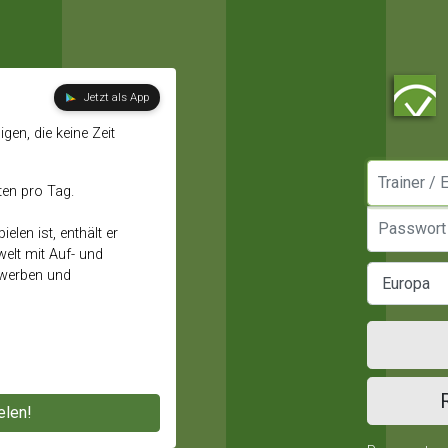
Jetzt als App
gen, die keine Zeit
Manager / E
ten pro Tag.
Passwort
elen ist, enthält er
elt mit Auf- und
ewerben und
elen!