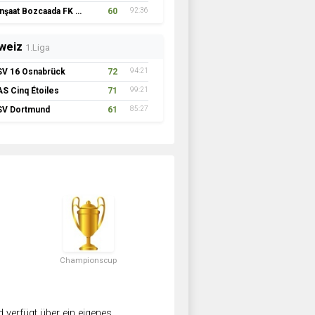
İnşaat Bozcaada FK 1957
60
92:36
weiz
1.Liga
SV 16 Osnabrück
72
94:21
AS Cinq Étoiles
71
99:21
SV Dortmund
61
85:27
Championscup
verfügt über ein eigenes