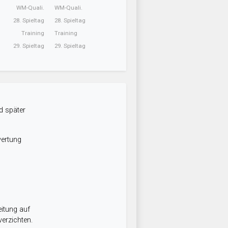
WM-Quali.
WM-Quali.
28. Spieltag
28. Spieltag
Training
Training
29. Spieltag
29. Spieltag
d später
wertung
itung auf
erzichten.