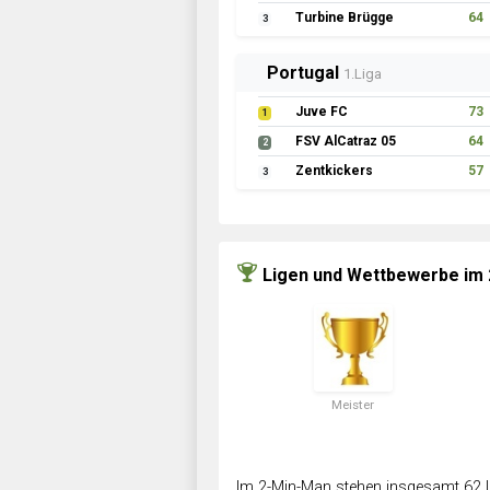
Turbine Brügge
64
3
Portugal
1.Liga
Juve FC
73
1
FSV AlCatraz 05
64
2
Zentkickers
57
3
Ligen und Wettbewerbe im
Meister
Im 2-Min-Man stehen insgesamt 62 L