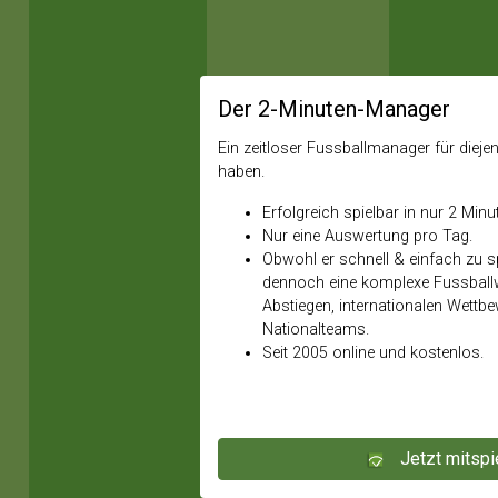
Der 2-Minuten-Manager
Ein zeitloser Fussballmanager für diejeni
haben.
Erfolgreich spielbar in nur 2 Minu
Nur eine Auswertung pro Tag.
Obwohl er schnell & einfach zu spi
dennoch eine komplexe Fussballw
Abstiegen, internationalen Wettb
Nationalteams.
Seit 2005 online und kostenlos.
Jetzt mitspi