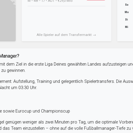
M • 4er • 17 • AUT • €29,0 Mio
So
Mo
Di
Mi
Alle Spieler auf dem Transfermarkt →
-Manager?
it dem Ziel in die erste Liga Deines gewählten Landes aufzusteigen un
e zu gewinnen.
ent: Aufstellung, Training und gelegentlich Spielertransfers. Die Aus
 Nacht um 03:30 Uhr.
ele sowie Eurocup und Championscup
el genügen weniger als zwei Minuten pro Tag, um die optimale Vorbere
 das Team einzustellen – ohne auf die volle Fußballmanager-Tiefe zu v