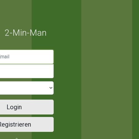
2-Min-Man
mail
Login
Registrieren