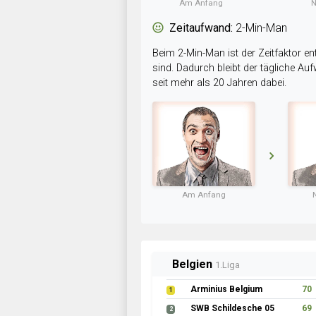
Am Anfang
N
Zeitaufwand:
2-Min-Man
Beim 2-Min-Man ist der Zeitfaktor en
sind. Dadurch bleibt der tägliche A
seit mehr als 20 Jahren dabei.
Am Anfang
Belgien
1.Liga
Arminius Belgium
70
1
SWB Schildesche 05
69
2