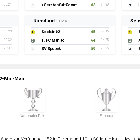
80:21
>GerstenSaftKommando
63
94:28
3
3
Russland
Sch
1.Liga
112:23
Seebär 02
65
87:16
1
1
96:32
1. FC Maniac
64
94:25
2
2
78:37
SV Sputnik
59
91:26
3
3
 2-Min-Man
Nationaler Pokal
Eurocup
änder zur Verfügung – 52 in Europa und 10 in Südamerika. Jedes Land 