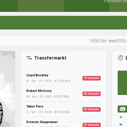
Passwort ve
10:50 Uhr: alex3103 schaut sic
Transfermarkt
Lloyd Buckley
79 Gebote
A • 5er • 19 • SCO • €116,4 Mio
Robert McCrory
42 Gebote
M • 6er • 20 • NIR • €182,5 Mio
Tabor Pars
23 Gebote
Do
S • 5er • 19 • HUN • €149,2 Mio
Fr
Ernesto Siegenauer
Sa
21 Gebote