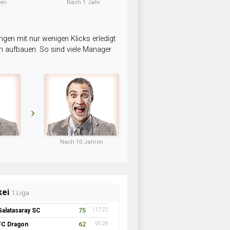
ten
Nach 1 Jahr
ngen mit nur wenigen Klicks erledigt
am aufbauen. So sind viele Manager
Nach 10 Jahren
kei
1.Liga
Galatasaray SC
75
117:22
FC Dragon
62
90:28