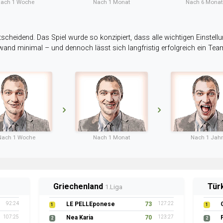
ach 1 Woche
Nach 1 Monat
Nach 6 Mona
tscheidend. Das Spiel wurde so konzipiert, dass alle wichtigen Einstellu
ufwand minimal – und dennoch lässt sich langfristig erfolgreich ein Te
Nach 1 Woche
Nach 1 Monat
Nach 1 Jahr
Griechenland
Tür
1.Liga
92:24
LE PELLEponese
73
127:22
1
1
107:25
Nea Karia
70
123:27
2
2