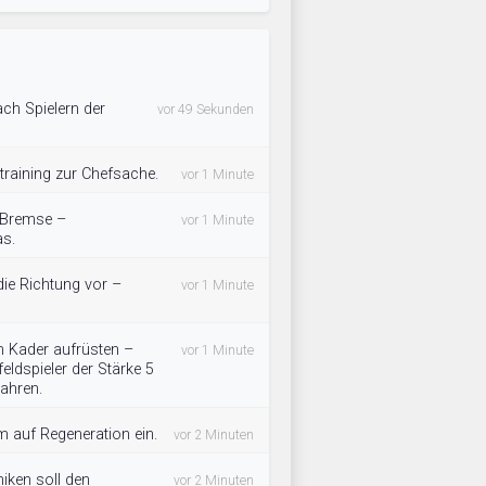
ch Spielern der
vor 49 Sekunden
raining zur Chefsache.
vor 1 Minute
e Bremse –
vor 1 Minute
as.
die Richtung vor –
vor 1 Minute
en Kader aufrüsten –
vor 1 Minute
eldspieler der Stärke 5
Jahren.
m auf Regeneration ein.
vor 2 Minuten
iken soll den
vor 2 Minuten