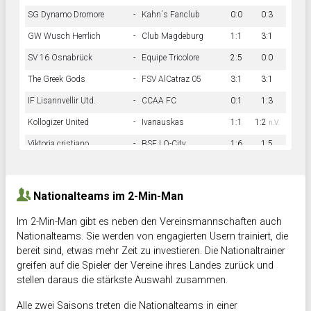
SG Dynamo Dromore
-
Kahn´s Fanclub
0:0
0:3
GW Wusch Herrlich
-
Club Magdeburg
1:1
3:1
SV 16 Osnabrück
-
Equipe Tricolore
2:5
0:0
The Greek Gods
-
FSV AlCatraz 05
3:1
3:1
IF Lisannvellir Utd.
-
CCAA FC
0:1
1:3
Kollogizer United
-
Ivanauskas
1:1
1:2
n.V.
Viktoria cristiano
-
BSF LO-City
1:6
1:5
Hnk Rama
-
Südstadkicker
0:1
2:2
Nationalteams im 2-Min-Man
Im 2-Min-Man gibt es neben den Vereinsmannschaften auch
Nationalteams. Sie werden von engagierten Usern trainiert, die
bereit sind, etwas mehr Zeit zu investieren. Die Nationaltrainer
greifen auf die Spieler der Vereine ihres Landes zurück und
stellen daraus die stärkste Auswahl zusammen.
Alle zwei Saisons treten die Nationalteams in einer