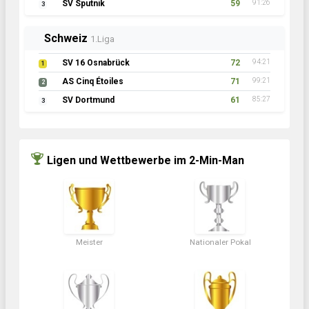
SV Sputnik
59
91:26
3
Schweiz
1.Liga
SV 16 Osnabrück
72
94:21
1
AS Cinq Étoiles
71
99:21
2
SV Dortmund
61
85:27
3
Ligen und Wettbewerbe im 2-Min-Man
Meister
Nationaler Pokal