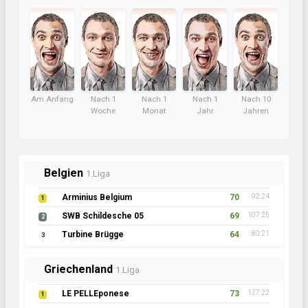
Am Anfang
Nach 1
Nach 1
Nach 1
Nach 10
Woche
Monat
Jahr
Jahren
Belgien
1.Liga
Arminius Belgium
70
92:24
1
SWB Schildesche 05
69
107:25
2
Turbine Brügge
64
80:21
3
Griechenland
1.Liga
LE PELLEponese
73
127:22
1