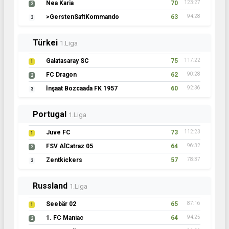
Nea Karia
70
123:27
2
>GerstenSaftKommando
63
94:28
3
Türkei
1.Liga
Galatasaray SC
75
117:22
1
FC Dragon
62
90:28
2
İnşaat Bozcaada FK 1957
60
92:36
3
Portugal
1.Liga
Juve FC
73
112:23
1
FSV AlCatraz 05
64
96:32
2
Zentkickers
57
78:37
3
Russland
1.Liga
Seebär 02
65
87:16
1
1. FC Maniac
64
94:25
2