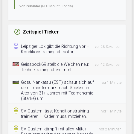
von
reisinho
(RFC Mount Florida)
Zeitspiel Ticker
Leipziger Lok gibt die Richtung vor –
vor 23 Sekunden
Konditionstraining ab sofort.
Geissbock69 stellt die Weichen neu:
vor 42 Sekunden
Techniktraining übernimmt.
Gosu Nankatsu (EST) schaut sich auf
vor 1 Minute
dem Transfermarkt nach Spielern im
Alter von 31+ Jahren mit Teamchemie
(Stärke) um.
SV Oustem lässt Konditionstraining
vor 1 Minute
trainieren – Kader muss mitziehen.
SV Oustem kämpft mit allen Mitteln:
vor 2 Minuten