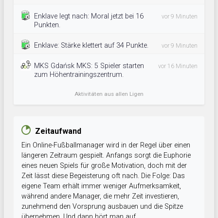
Enklave legt nach: Moral jetzt bei 16
vor 9 Minuten
Punkten.
Enklave: Stärke klettert auf 34 Punkte.
vor 9 Minuten
MKS Gdańsk MKS: 5 Spieler starten
vor 16 Minuten
zum Höhentrainingszentrum.
Aktivitäten aus allen Ligen
Zeitaufwand
Ein Online-Fußballmanager wird in der Regel über einen
längeren Zeitraum gespielt. Anfangs sorgt die Euphorie
eines neuen Spiels für große Motivation, doch mit der
Zeit lässt diese Begeisterung oft nach. Die Folge: Das
eigene Team erhält immer weniger Aufmerksamkeit,
während andere Manager, die mehr Zeit investieren,
zunehmend den Vorsprung ausbauen und die Spitze
übernehmen. Und dann hört man auf.