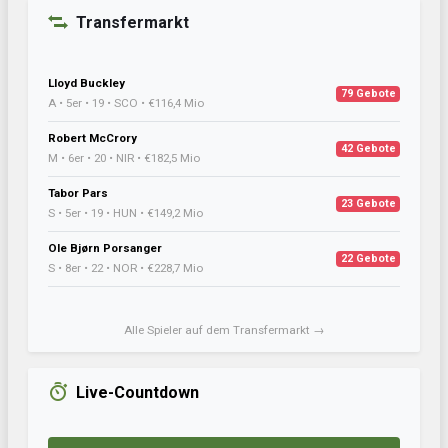
Transfermarkt
Lloyd Buckley
79 Gebote
A • 5er • 19 • SCO • €116,4 Mio
Robert McCrory
42 Gebote
M • 6er • 20 • NIR • €182,5 Mio
Tabor Pars
23 Gebote
S • 5er • 19 • HUN • €149,2 Mio
Ole Bjørn Porsanger
22 Gebote
S • 8er • 22 • NOR • €228,7 Mio
Alle Spieler auf dem Transfermarkt →
Live-Countdown