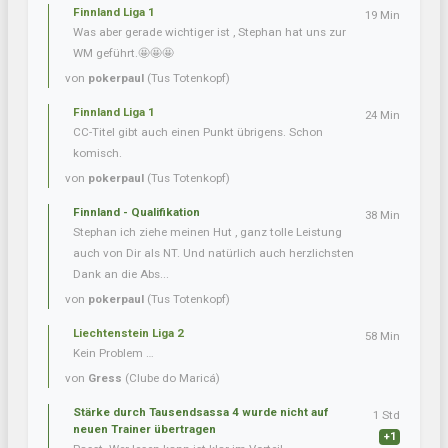
Finnland Liga 1
19 Min
Was aber gerade wichtiger ist , Stephan hat uns zur
WM geführt.🤩🤩🤩
von
pokerpaul
(Tus Totenkopf)
Finnland Liga 1
24 Min
CC-Titel gibt auch einen Punkt übrigens. Schon
komisch.
von
pokerpaul
(Tus Totenkopf)
Finnland - Qualifikation
38 Min
Stephan ich ziehe meinen Hut , ganz tolle Leistung
auch von Dir als NT. Und natürlich auch herzlichsten
Dank an die Abs...
von
pokerpaul
(Tus Totenkopf)
Liechtenstein Liga 2
58 Min
Kein Problem …
von
Gress
(Clube do Maricá)
Stärke durch Tausendsassa 4 wurde nicht auf
1 Std
neuen Trainer übertragen
+1