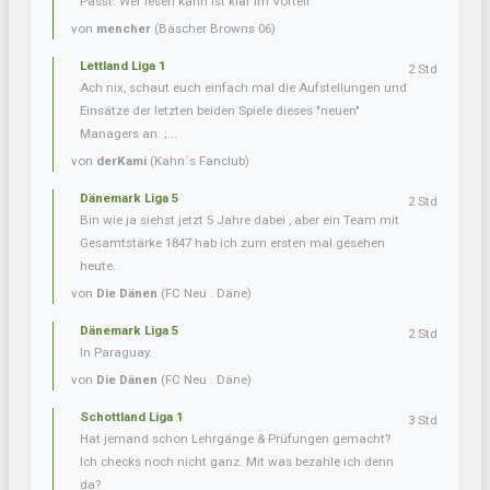
Passt. Wer lesen kann ist klar im Vorteil
von
mencher
(Bäscher Browns 06)
Lettland Liga 1
2 Std
Ach nix, schaut euch einfach mal die Aufstellungen und
Einsätze der letzten beiden Spiele dieses "neuen"
Managers an. ;...
von
derKami
(Kahn´s Fanclub)
Dänemark Liga 5
2 Std
Bin wie ja siehst jetzt 5 Jahre dabei , aber ein Team mit
Gesamtstärke 1847 hab ich zum ersten mal gesehen
heute.
von
Die Dänen
(FC Neu . Däne)
Dänemark Liga 5
2 Std
In Paraguay.
von
Die Dänen
(FC Neu . Däne)
Schottland Liga 1
3 Std
Hat jemand schon Lehrgänge & Prüfungen gemacht?
Ich checks noch nicht ganz. Mit was bezahle ich denn
da?