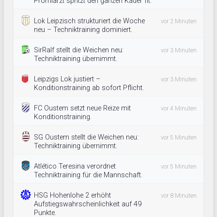
Promiarzt spritzt den ganzen Kader fit.
Lok Leipzisch strukturiert die Woche
vor 2 Minuten
neu – Techniktraining dominiert.
SirRalf stellt die Weichen neu:
vor 3 Minuten
Techniktraining übernimmt.
Leipzigs Lok justiert –
vor 3 Minuten
Konditionstraining ab sofort Pflicht.
FC Oustem setzt neue Reize mit
vor 4 Minuten
Konditionstraining.
SG Oustem stellt die Weichen neu:
vor 5 Minuten
Techniktraining übernimmt.
Atlético Teresina verordnet
vor 5 Minuten
Techniktraining für die Mannschaft.
HSG Hohenlohe 2 erhöht
vor 8 Minuten
Aufstiegswahrscheinlichkeit auf 49
Punkte.