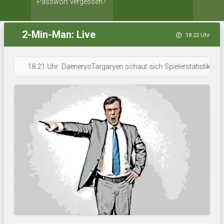
Passwort vergessen?
2-Min-Man: Live
18:22 Uhr
18:21 Uhr: DaenerysTargaryen schaut sich Spielerstatistiken an. • 18