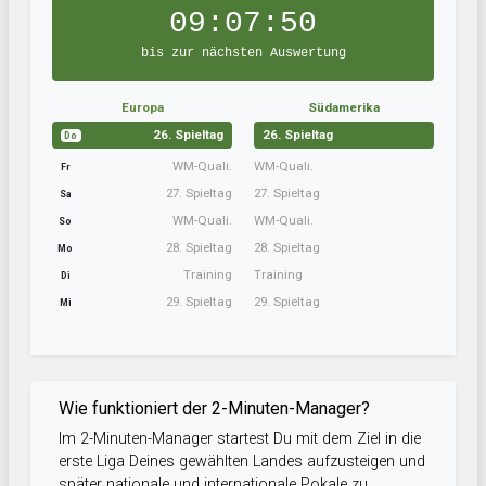
09:07:50
bis zur nächsten Auswertung
Europa
Südamerika
26. Spieltag
26. Spieltag
Do
WM-Quali.
WM-Quali.
Fr
27. Spieltag
27. Spieltag
Sa
WM-Quali.
WM-Quali.
So
28. Spieltag
28. Spieltag
Mo
Training
Training
Di
29. Spieltag
29. Spieltag
Mi
Wie funktioniert der 2-Minuten-Manager?
Im 2-Minuten-Manager startest Du mit dem Ziel in die
erste Liga Deines gewählten Landes aufzusteigen und
später nationale und internationale Pokale zu