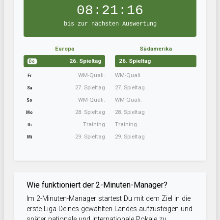
08:21:15
bis zur nächsten Auswertung
Europa
Südamerika
26. Spieltag
26. Spieltag
Do
WM-Quali.
WM-Quali.
Fr
27. Spieltag
27. Spieltag
Sa
WM-Quali.
WM-Quali.
So
28. Spieltag
28. Spieltag
Mo
Training
Training
Di
29. Spieltag
29. Spieltag
Mi
Wie funktioniert der 2-Minuten-Manager?
Im 2-Minuten-Manager startest Du mit dem Ziel in die
erste Liga Deines gewählten Landes aufzusteigen und
später nationale und internationale Pokale zu