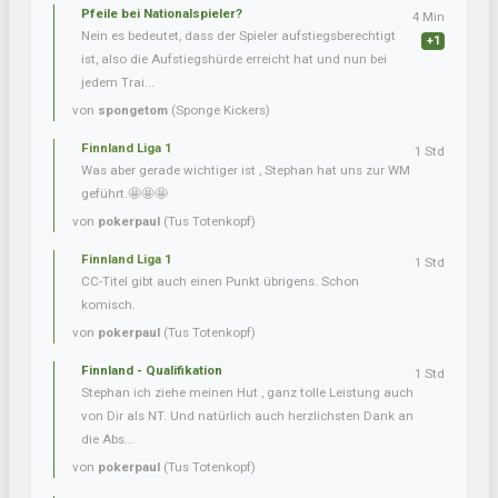
Pfeile bei Nationalspieler?
4 Min
Nein es bedeutet, dass der Spieler aufstiegsberechtigt
+1
ist, also die Aufstiegshürde erreicht hat und nun bei
jedem Trai...
von
spongetom
(Sponge Kickers)
Finnland Liga 1
1 Std
Was aber gerade wichtiger ist , Stephan hat uns zur WM
geführt.🤩🤩🤩
von
pokerpaul
(Tus Totenkopf)
Finnland Liga 1
1 Std
CC-Titel gibt auch einen Punkt übrigens. Schon
komisch.
von
pokerpaul
(Tus Totenkopf)
Finnland - Qualifikation
1 Std
Stephan ich ziehe meinen Hut , ganz tolle Leistung auch
von Dir als NT. Und natürlich auch herzlichsten Dank an
die Abs...
von
pokerpaul
(Tus Totenkopf)