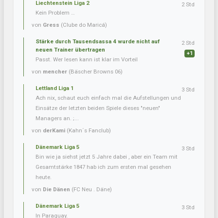
Liechtenstein Liga 2
2 Std
Kein Problem …
von
Gress
(Clube do Maricá)
Stärke durch Tausendsassa 4 wurde nicht auf
2 Std
neuen Trainer übertragen
+1
Passt. Wer lesen kann ist klar im Vorteil
von
mencher
(Bäscher Browns 06)
Lettland Liga 1
3 Std
Ach nix, schaut euch einfach mal die Aufstellungen und
Einsätze der letzten beiden Spiele dieses "neuen"
Managers an. ;...
von
derKami
(Kahn´s Fanclub)
Dänemark Liga 5
3 Std
Bin wie ja siehst jetzt 5 Jahre dabei , aber ein Team mit
Gesamtstärke 1847 hab ich zum ersten mal gesehen
heute.
von
Die Dänen
(FC Neu . Däne)
Dänemark Liga 5
3 Std
In Paraguay.