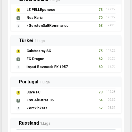
LE PELLEponese
73
127:22
1
Nea Karia
70
123:27
2
>GerstenSaftKommando
63
94:28
3
Türkei
1.Liga
Galatasaray SC
75
117:22
1
FC Dragon
62
90:28
2
İnşaat Bozcaada FK 1957
60
92:36
3
Portugal
1.Liga
Juve FC
73
112:23
1
FSV AlCatraz 05
64
96:32
2
Zentkickers
57
78:37
3
Russland
1.Liga