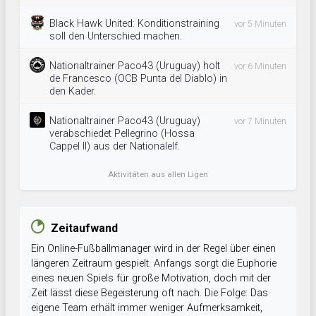
Black Hawk United: Konditionstraining
vor 5 Minuten
soll den Unterschied machen.
Nationaltrainer Paco43 (Uruguay) holt
vor 6 Minuten
de Francesco (OCB Punta del Diablo) in
den Kader.
Nationaltrainer Paco43 (Uruguay)
vor 7 Minuten
verabschiedet Pellegrino (Hossa
Cappel II) aus der Nationalelf.
Aktivitäten aus allen Ligen
Zeitaufwand
Ein Online-Fußballmanager wird in der Regel über einen
längeren Zeitraum gespielt. Anfangs sorgt die Euphorie
eines neuen Spiels für große Motivation, doch mit der
Zeit lässt diese Begeisterung oft nach. Die Folge: Das
eigene Team erhält immer weniger Aufmerksamkeit,