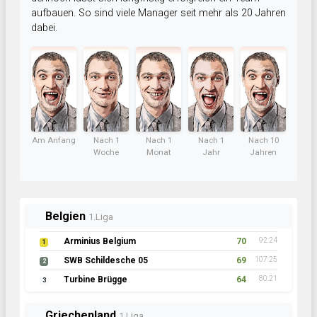
aufbauen. So sind viele Manager seit mehr als 20 Jahren
dabei.
Am Anfang
Nach 1
Nach 1
Nach 1
Nach 10
Woche
Monat
Jahr
Jahren
Belgien
1.Liga
Arminius Belgium
70
92:24
1
SWB Schildesche 05
69
107:25
2
Turbine Brügge
64
80:21
3
Griechenland
1.Liga