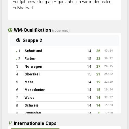
Fünfjahreswertung ab – ganz ähnlich wie in der realen
Fußballwelt.
WM-Qualifikation
(rotierend)
Gruppe 2
1
Schottland
14
36
45:14
●
2
Färöer
15
33
30:12
●
3
Norwegen
14
27
26:15
4
Slowakei
15
21
25:22
5
Malta
14
19
22:29
6
Mazedonien
14
15
19:24
7
Wales
14
14
32:27
8
Schweiz
14
14
15:23
9
Rumänien
14
0
12:60
Internationale Cups