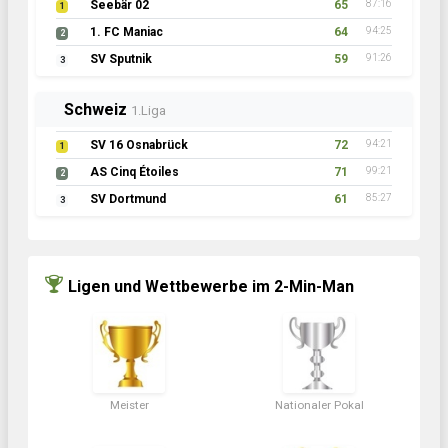
Seebär 02
65
87:16
1
1. FC Maniac
64
94:25
2
SV Sputnik
59
91:26
3
Schweiz
1.Liga
SV 16 Osnabrück
72
94:21
1
AS Cinq Étoiles
71
99:21
2
SV Dortmund
61
85:27
3
Ligen und Wettbewerbe im 2-Min-Man
Meister
Nationaler Pokal