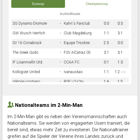
Eurocup
Championscup
Achtelfinale
SG Dynamo Dromore
-
Kahn´s Fanclub
0:0
0:3
GW Wusch Herrlich
-
Club Magdeburg
1:1
3:1
SV 16 Osnabrück
-
Equipe Tricolore
2:5
0:0
The Greek Gods
-
FSV AlCatraz 05
3:1
3:1
IF Lisannvellir Utd.
-
CCAA FC
0:1
1:3
Kollogizer United
-
Ivanauskas
1:1
1:2
n.V.
Viktoria cristiano
-
BSF LO-City
1:6
1:5
Hnk Rama
-
Südstadkicker
0:1
2:2
Nationalteams im 2-Min-Man
Im 2-Min-Man gibt es neben den Vereinsmannschaften auch
Nationalteams. Sie werden von engagierten Usern trainiert, die
bereit sind, etwas mehr Zeit zu investieren. Die Nationaltrainer
greifen auf die Spieler der Vereine ihres Landes zurück und