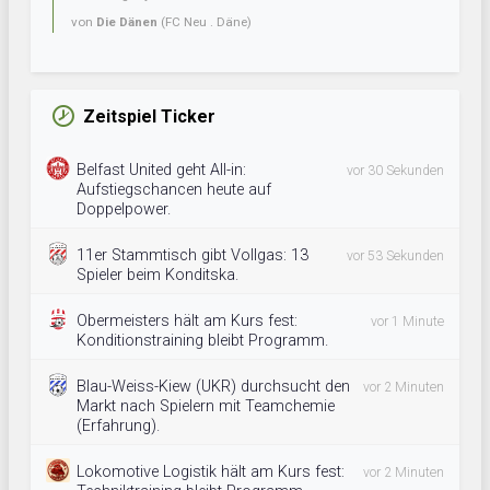
von
Die Dänen
(FC Neu . Däne)
Zeitspiel Ticker
Belfast United geht All-in:
vor 30 Sekunden
Aufstiegschancen heute auf
Doppelpower.
11er Stammtisch gibt Vollgas: 13
vor 53 Sekunden
Spieler beim Konditska.
Obermeisters hält am Kurs fest:
vor 1 Minute
Konditionstraining bleibt Programm.
Blau-Weiss-Kiew (UKR) durchsucht den
vor 2 Minuten
Markt nach Spielern mit Teamchemie
(Erfahrung).
Lokomotive Logistik hält am Kurs fest:
vor 2 Minuten