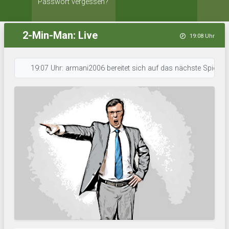
Passwort vergessen?
2-Min-Man: Live
19:08 Uhr
19:07 Uhr: armani2006 bereitet sich auf das nächste Spiel vor. • 19