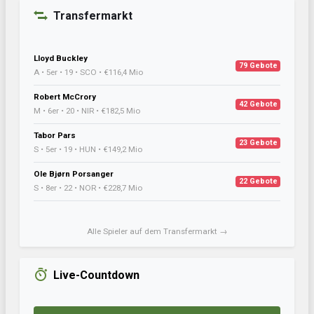
Transfermarkt
Lloyd Buckley
79 Gebote
A • 5er • 19 • SCO • €116,4 Mio
Robert McCrory
42 Gebote
M • 6er • 20 • NIR • €182,5 Mio
Tabor Pars
23 Gebote
S • 5er • 19 • HUN • €149,2 Mio
Ole Bjørn Porsanger
22 Gebote
S • 8er • 22 • NOR • €228,7 Mio
Alle Spieler auf dem Transfermarkt →
Live-Countdown