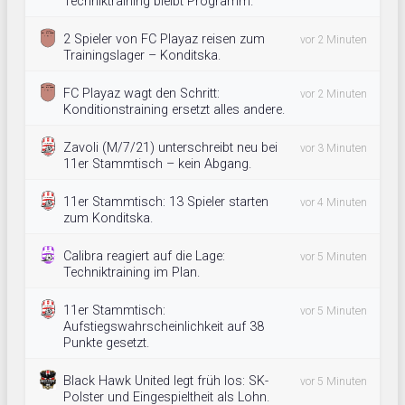
Techniktraining bleibt Programm.
2 Spieler von FC Playaz reisen zum
vor 2 Minuten
Trainingslager – Konditska.
FC Playaz wagt den Schritt:
vor 2 Minuten
Konditionstraining ersetzt alles andere.
Zavoli (M/7/21) unterschreibt neu bei
vor 3 Minuten
11er Stammtisch – kein Abgang.
11er Stammtisch: 13 Spieler starten
vor 4 Minuten
zum Konditska.
Calibra reagiert auf die Lage:
vor 5 Minuten
Techniktraining im Plan.
11er Stammtisch:
vor 5 Minuten
Aufstiegswahrscheinlichkeit auf 38
Punkte gesetzt.
Black Hawk United legt früh los: SK-
vor 5 Minuten
Polster und Eingespieltheit als Lohn.