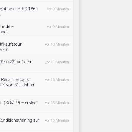
eibt neu bei SC 1860
vor 9 Minuten
.
thode –
vor 9 Minuten
sagt.
Einkaufstour –
vor 10 Minuten
lern.
i (S/7/22) auf dem
vor 11 Minuten
 Bedarf: Scouts
vor 13 Minuten
lter von 31+ Jahren
m (S/6/19) – erstes
vor 15 Minuten
nditionstraining zur
vor 15 Minuten