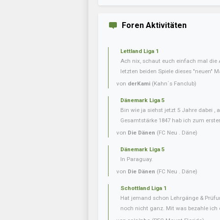
Foren Aktivitäten
Lettland Liga 1
Ach nix, schaut euch einfach mal die 
letzten beiden Spiele dieses "neuen" Ma
von
derKami
(Kahn´s Fanclub)
Dänemark Liga 5
Bin wie ja siehst jetzt 5 Jahre dabei ,
Gesamtstärke 1847 hab ich zum erste
von
Die Dänen
(FC Neu . Däne)
Dänemark Liga 5
In Paraguay.
von
Die Dänen
(FC Neu . Däne)
Schottland Liga 1
Hat jemand schon Lehrgänge & Prüfu
noch nicht ganz. Mit was bezahle ich