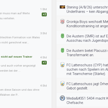
Stening (A/8/26) unterschr
1 Std
Ünderthares – kein Abgang
ner muss man auf Werte
+2
u verteilen.
Gronkja Boys wechselt Me
Konditionstraining ist ange
3 Std
Die Austern (SMR) ist auf 
chlechten Formation von Wales
Ausschau nach Jugendspie
nicht gerechnet war...
Die Austern bietet Placuzz
Transfermarkt an.
nicht auf neuen Trainer
4 Std
+1
FC Lattenschuss (CYP) hat
te und auch vorher angezeigt
suchen nach Spielern im A
erden bei der ...
mit Teamchemie (Stärke).
FC Lattenschuss jagt Örhe
4 Std
Gebot gestellt.
onen diese Saison und das ohne
blähen der P...
Media&#351 5404 macht Ko
Chefsache.