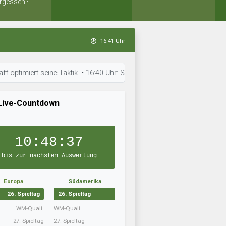
rgessen?
16:41 Uhr
iert seine Taktik. • 16:40 Uhr: SK Sawodski arbeitet an der Teamchemie.
Live-Countdown
10:48:36
bis zur nächsten Auswertung
Europa
Südamerika
26. Spieltag
26. Spieltag
WM-Quali.
WM-Quali.
27. Spieltag
27. Spieltag