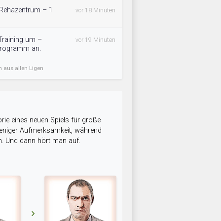
n Rehazentrum – 1
vor 18 Minuten
Training um –
vor 19 Minuten
 Programm an.
n aus allen Ligen
rie eines neuen Spiels für große
 weniger Aufmerksamkeit, während
n. Und dann hört man auf.