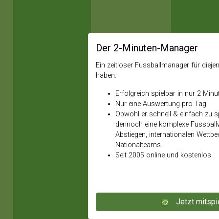
Der 2-Minuten-Manager
Ein zeitloser Fussballmanager für diejeni
haben.
Erfolgreich spielbar in nur 2 Minu
Nur eine Auswertung pro Tag.
Obwohl er schnell & einfach zu spi
dennoch eine komplexe Fussballw
Abstiegen, internationalen Wettb
Nationalteams.
Seit 2005 online und kostenlos.
Jetzt mitspi