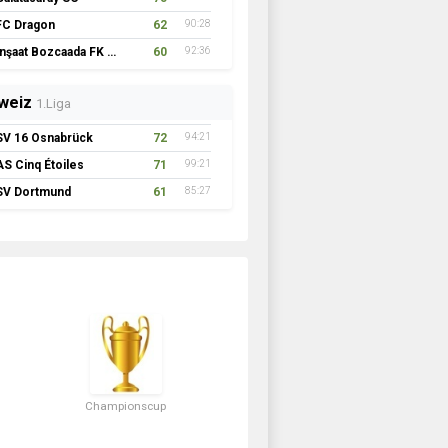
FC Dragon
62
90:28
İnşaat Bozcaada FK 1957
60
92:36
weiz
1.Liga
SV 16 Osnabrück
72
94:21
AS Cinq Étoiles
71
99:21
SV Dortmund
61
85:27
Championscup