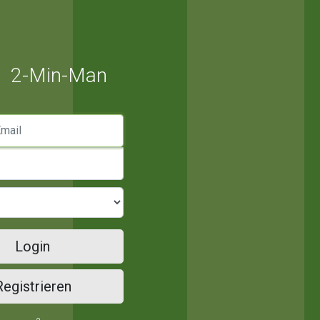
2-Min-Man
mail
Login
Registrieren