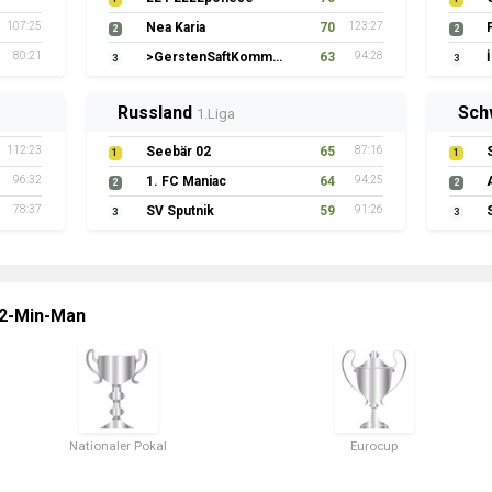
107:25
Nea Karia
70
123:27
2
2
80:21
>GerstenSaftKommando
63
94:28
3
3
Russland
Sch
1.Liga
112:23
Seebär 02
65
87:16
1
1
96:32
1. FC Maniac
64
94:25
2
2
78:37
SV Sputnik
59
91:26
3
3
 2-Min-Man
Nationaler Pokal
Eurocup