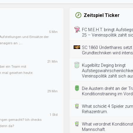
Zeitspiel Ticker
FC M.E.H.T. bringt Aufstieg
5 Min
25 – Vereinspolitik zahlt si
Aufstellungen und Einsätze der
nagers an. ;...
SC 1860 Ünderthares setzt 
Grundtechniken wird intensi
21 Min
Kugelblitz Deging bringt
 aber ein Team mit
Aufstiegswahrscheinlichkei
n mal gesehen heute.
Vereinspolitik zahlt sich au
Die Austern dreht an der T
29 Min
Konditionstraining im Vord
What schickt 4 Spieler zum
Rehazentrum.
1 Std
ngen gemacht? Ich checks
What verordnet Konditionstr
 denn da?
Mannschaft.