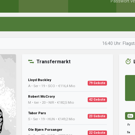
Passwort ve
16:40 Uhr: Flagstaff optim
Transfermarkt
Lloyd Buckley
79 Gebote
A • 5er • 19 • SCO • €116,4 Mio
Robert McCrory
42 Gebote
M • 6er • 20 • NIR • €182,5 Mio
Tabor Pars
23 Gebote
Do
S • 5er • 19 • HUN • €149,2 Mio
Fr
Ole Bjørn Porsanger
Sa
22 Gebote