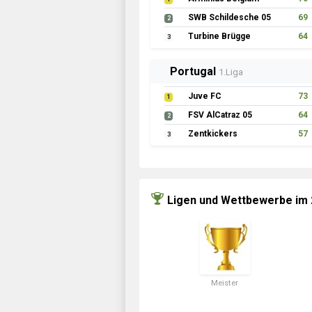
SWB Schildesche 05
69
2
Turbine Brügge
64
3
Portugal
1.Liga
Juve FC
73
1
FSV AlCatraz 05
64
2
Zentkickers
57
3
Ligen und Wettbewerbe im
Meister