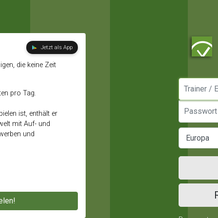
Jetzt als App
gen, die keine Zeit
Manager / E
ten pro Tag.
Passwort
elen ist, enthält er
elt mit Auf- und
ewerben und
elen!