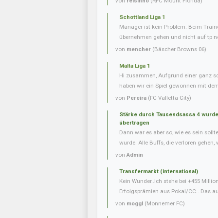
von
reisinho
(RFC Mount Florida)
Schottland Liga 1
Manager ist kein Problem. Beim Trai
übernehmen gehen und nicht auf tp ne
von
mencher
(Bäscher Browns 06)
Malta Liga 1
Hi zusammen, Aufgrund einer ganz s
haben wir ein Spiel gewonnen mit dem 
von
Pereira
(FC Valletta City)
Stärke durch Tausendsassa 4 wurde 
übertragen
Dann war es aber so, wie es sein soll
wurde. Alle Buffs, die verloren gehen, w
von
Admin
Transfermarkt (international)
Kein Wunder..Ich stehe bei +455 Milli
Erfolgsprämien aus Pokal/CC.. Das auf
von
moggl
(Monnemer FC)