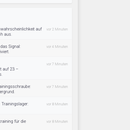
swahrscheinlichkeit auf
vor 2 Minuten
ch aus.
das Signal:
vor 4 Minuten
viert.
vor 7 Minuten
t auf 23 –
s.
rainingsschraube:
vor 7 Minuten
ergrund.
 Trainingslager:
vor 8 Minuten
aining für die
vor 8 Minuten