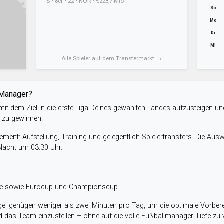
S • 8er • 22 • NOR • €228,7 Mio
So
Mo
Di
Mi
Alle Spieler auf dem Transfermarkt →
-Manager?
it dem Ziel in die erste Liga Deines gewählten Landes aufzusteigen un
e zu gewinnen.
ent: Aufstellung, Training und gelegentlich Spielertransfers. Die Aus
 Nacht um 03:30 Uhr.
ele sowie Eurocup und Championscup
el genügen weniger als zwei Minuten pro Tag, um die optimale Vorbere
 das Team einzustellen – ohne auf die volle Fußballmanager-Tiefe zu v