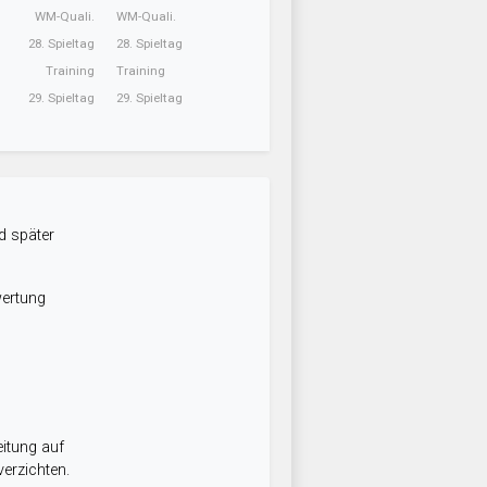
WM-Quali.
WM-Quali.
28. Spieltag
28. Spieltag
Training
Training
29. Spieltag
29. Spieltag
d später
wertung
itung auf
erzichten.