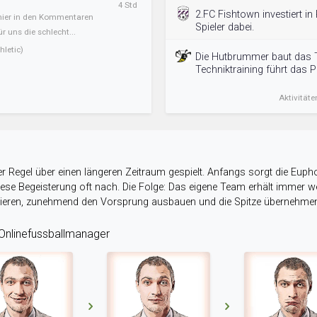
4 Std
2.FC Fishtown investiert i
 hier in den Kommentaren
Spieler dabei.
ür uns die schlecht...
letic)
Die Hutbrummer baut das 
Techniktraining führt das
Aktivitäte
r Regel über einen längeren Zeitraum gespielt. Anfangs sorgt die Eupho
 diese Begeisterung oft nach. Die Folge: Das eigene Team erhält immer
stieren, zunehmend den Vorsprung ausbauen und die Spitze übernehme
nlinefussballmanager