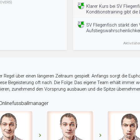
OVERS)
Klarer Kurs bei SV Fliegenf
Konditionstraining gibt die L
SV Fliegenfisch stärkt den 
Aufstiegswahrscheinlichkeit
Aktivitäte
r Regel über einen längeren Zeitraum gespielt. Anfangs sorgt die Eupho
 diese Begeisterung oft nach. Die Folge: Das eigene Team erhält immer
stieren, zunehmend den Vorsprung ausbauen und die Spitze übernehme
nlinefussballmanager