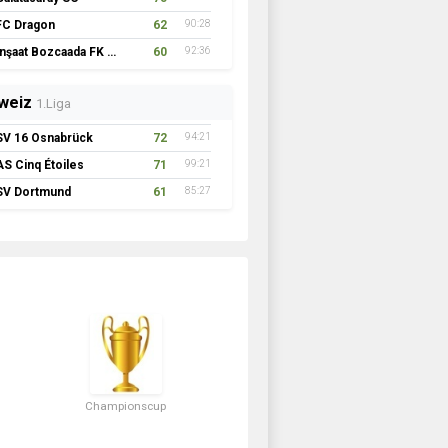
FC Dragon
62
90:28
İnşaat Bozcaada FK 1957
60
92:36
weiz
1.Liga
SV 16 Osnabrück
72
94:21
AS Cinq Étoiles
71
99:21
SV Dortmund
61
85:27
Championscup