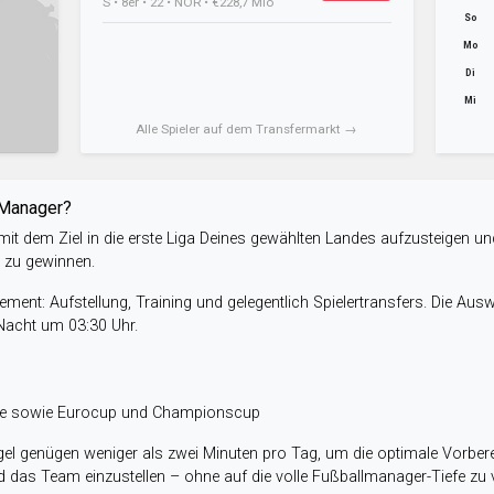
S • 8er • 22 • NOR • €228,7 Mio
So
Mo
Di
Mi
Alle Spieler auf dem Transfermarkt →
-Manager?
it dem Ziel in die erste Liga Deines gewählten Landes aufzusteigen un
e zu gewinnen.
ent: Aufstellung, Training und gelegentlich Spielertransfers. Die Aus
 Nacht um 03:30 Uhr.
ele sowie Eurocup und Championscup
el genügen weniger als zwei Minuten pro Tag, um die optimale Vorbere
 das Team einzustellen – ohne auf die volle Fußballmanager-Tiefe zu v