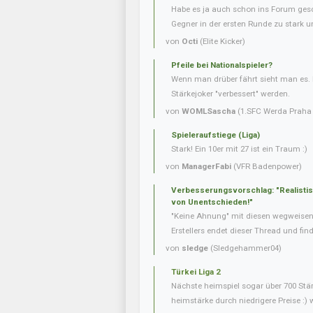
Habe es ja auch schon ins Forum gesc
Gegner in der ersten Runde zu stark u
von
Octi
(Elite Kicker)
Pfeile bei Nationalspieler?
Wenn man drüber fährt sieht man es. 
Stärkejoker "verbessert" werden.
von
WOMLSascha
(1.SFC Werda Praha 
Spieleraufstiege (Liga)
Stark! Ein 10er mit 27 ist ein Traum :)
von
ManagerFabi
(VFR Badenpower)
Verbesserungsvorschlag: "Realisti
von Unentschieden!"
"Keine Ahnung" mit diesen wegweise
Erstellers endet dieser Thread und fin
von
sledge
(Sledgehammer04)
Türkei Liga 2
Nächste heimspiel sogar über 700 Stär
heimstärke durch niedrigere Preise :) 