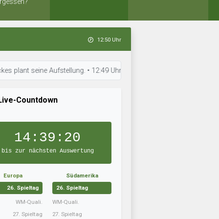
rgessen?
12:50 Uhr
t seine Aufstellung. • 12:49 Uhr: FC Semoy hat neue Taktiken eingeübt. •
Live-Countdown
14:39:19
bis zur nächsten Auswertung
Europa
Südamerika
26. Spieltag
26. Spieltag
WM-Quali.
WM-Quali.
27. Spieltag
27. Spieltag