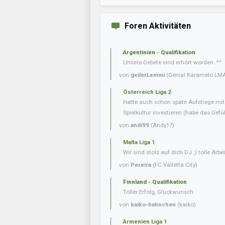
Foren Aktivitäten
Argentinien - Qualifikation
Unsere Gebete sind erhört worden..^^
von
geilerLemmi
(Genial Karamelo LM
Österreich Liga 2
Hatte auch schon späte Aufstiege mi
Spielkultur investieren (habe das Gefüh
von
andi99
(Andy17)
Malta Liga 1
Wir sind stolz auf dich DJ :) tolle Arbei
von
Pereira
(FC Valletta City)
Finnland - Qualifikation
Toller Erfolg, Glückwunsch
von
kaiko-hahnchen
(kaiko)
Armenien Liga 1