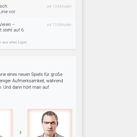
isch:
vor 13 Minuten
inie vor.
Verein –
vor 13 Minuten
 steht auf 6.
n aus allen Ligen
rie eines neuen Spiels für große
 weniger Aufmerksamkeit, während
n. Und dann hört man auf.