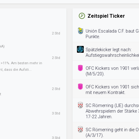
Zeitspiel Ticker
Unión Escalada C.F. baut G
2 Std
Punkte.
AA)
Spätzlekicker legt nach:
Aufstiegswahrscheinlichkeit
2 Std
t >11%. Am besten mehr in
OFC Kickers von 1901 ver
l, dass die Aufsti...
(M/5/20).
OFC Kickers von 1901 siche
2 Std
mit neuem Kontrakt.
t
SC Römerring (LIE) durchs
Abwehrspielern der Stärke 
3 Std
17-22 Jahren.
SC Römerring geht in die 
(A/3/17).
3 Std