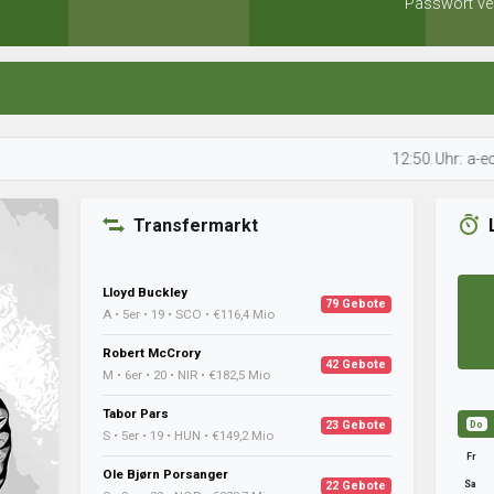
Passwort ve
12:50 Uhr: a-eckes plan
Transfermarkt
Lloyd Buckley
79 Gebote
A • 5er • 19 • SCO • €116,4 Mio
Robert McCrory
42 Gebote
M • 6er • 20 • NIR • €182,5 Mio
Tabor Pars
23 Gebote
Do
S • 5er • 19 • HUN • €149,2 Mio
Fr
Ole Bjørn Porsanger
Sa
22 Gebote