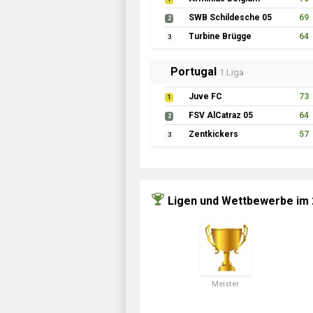
SWB Schildesche 05
69
2
Turbine Brügge
64
3
Portugal
1.Liga
Juve FC
73
1
FSV AlCatraz 05
64
2
Zentkickers
57
3
Ligen und Wettbewerbe im
Meister