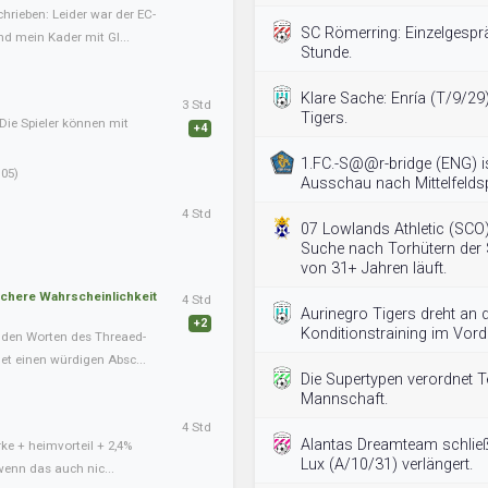
hrieben: Leider war der EC-
SC Römerring: Einzelgespr
nd mein Kader mit Gl...
Stunde.
Klare Sache: Enría (T/9/29)
3 Std
Tigers.
Die Spieler können mit
+4
1.FC.-S@@r-bridge (ENG) is
05)
Ausschau nach Mittelfeldsp
4 Std
07 Lowlands Athletic (SCO) g
Suche nach Torhütern der S
von 31+ Jahren läuft.
schere Wahrscheinlichkeit
4 Std
Aurinegro Tigers dreht an 
+2
Konditionstraining im Vord
nden Worten des Threaed-
det einen würdigen Absc...
Die Supertypen verordnet Te
Mannschaft.
4 Std
Alantas Dreamteam schließ
ke + heimvorteil + 2,4%
Lux (A/10/31) verlängert.
wenn das auch nic...