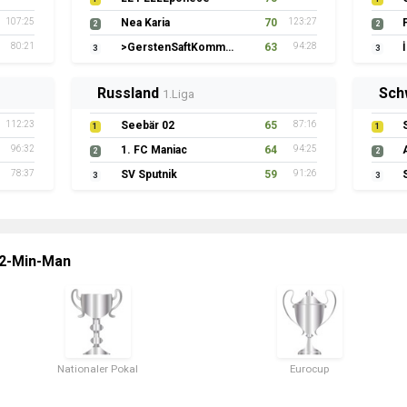
107:25
Nea Karia
70
123:27
2
2
80:21
>GerstenSaftKommando
63
94:28
3
3
Russland
Sch
1.Liga
112:23
Seebär 02
65
87:16
1
1
96:32
1. FC Maniac
64
94:25
2
2
78:37
SV Sputnik
59
91:26
3
3
 2-Min-Man
Nationaler Pokal
Eurocup