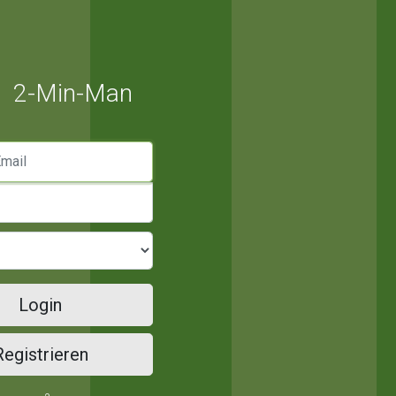
2-Min-Man
mail
Login
Registrieren