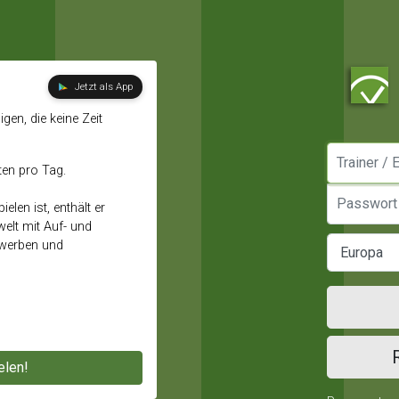
Jetzt als App
gen, die keine Zeit
Manager / E
ten pro Tag.
Passwort
elen ist, enthält er
elt mit Auf- und
ewerben und
elen!