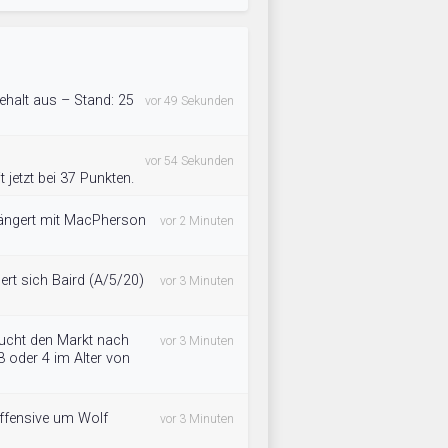
ehalt aus – Stand: 25
vor 49 Sekunden
vor 54 Sekunden
 jetzt bei 37 Punkten.
längert mit MacPherson
vor 2 Minuten
rt sich Baird (A/5/20)
vor 3 Minuten
ucht den Markt nach
vor 3 Minuten
3 oder 4 im Alter von
Offensive um Wolf
vor 3 Minuten