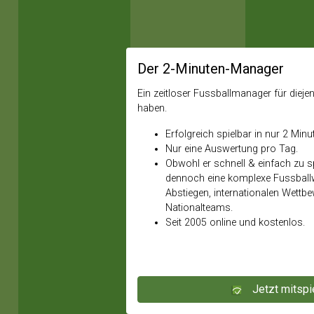
Der 2-Minuten-Manager
Ein zeitloser Fussballmanager für diejeni
haben.
Erfolgreich spielbar in nur 2 Minu
Nur eine Auswertung pro Tag.
Obwohl er schnell & einfach zu spi
dennoch eine komplexe Fussballw
Abstiegen, internationalen Wettb
Nationalteams.
Seit 2005 online und kostenlos.
Jetzt mitspi