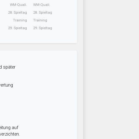
WM-Quali.
WM-Quali.
28. Spieltag
28. Spieltag
Training
Training
29. Spieltag
29. Spieltag
d später
wertung
itung auf
erzichten.