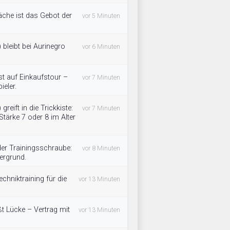
äche ist das Gebot der
vor 5 Minuten
 bleibt bei Aurinegro
vor 6 Minuten
t auf Einkaufstour –
vor 7 Minuten
ieler.
reift in die Trickkiste:
vor 7 Minuten
tärke 7 oder 8 im Alter
der Trainingsschraube:
vor 8 Minuten
ergrund.
chniktraining für die
vor 13 Minuten
t Lücke – Vertrag mit
vor 13 Minuten