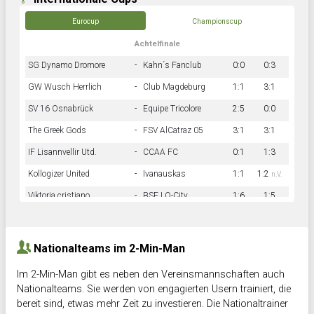
Eurocup
Championscup
Achtelfinale
SG Dynamo Dromore
-
Kahn´s Fanclub
0:0
0:3
GW Wusch Herrlich
-
Club Magdeburg
1:1
3:1
SV 16 Osnabrück
-
Equipe Tricolore
2:5
0:0
The Greek Gods
-
FSV AlCatraz 05
3:1
3:1
IF Lisannvellir Utd.
-
CCAA FC
0:1
1:3
Kollogizer United
-
Ivanauskas
1:1
1:2
n.V.
Viktoria cristiano
-
BSF LO-City
1:6
1:5
Hnk Rama
-
Südstadkicker
0:1
2:2
Nationalteams im 2-Min-Man
Im 2-Min-Man gibt es neben den Vereinsmannschaften auch
Nationalteams. Sie werden von engagierten Usern trainiert, die
bereit sind, etwas mehr Zeit zu investieren. Die Nationaltrainer