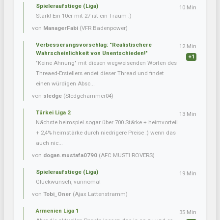
Spieleraufstiege (Liga)
10 Min
Stark! Ein 10er mit 27 ist ein Traum :)
von
ManagerFabi
(VFR Badenpower)
Verbesserungsvorschlag: "Realistischere
12 Min
Wahrscheinlichkeit von Unentschieden!"
+1
"Keine Ahnung" mit diesen wegweisenden Worten des
Threaed-Erstellers endet dieser Thread und findet
einen würdigen Absc...
von
sledge
(Sledgehammer04)
Türkei Liga 2
13 Min
Nächste heimspiel sogar über 700 Stärke + heimvorteil
+ 2,4% heimstärke durch niedrigere Preise :) wenn das
auch nic...
von
dogan.mustafa0790
(AFC MUSTI ROVERS)
Spieleraufstiege (Liga)
19 Min
Glückwunsch, vurinoma!
von
Tobi_Oner
(Ajax Lattenstramm)
Armenien Liga 1
35 Min