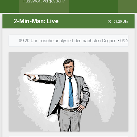
Passwort vergessen?
2-Min-Man: Live
09:20 Uhr
09:20 Uhr: rosche analysiert den nächsten Gegner. • 09:20 Uhr: FC 