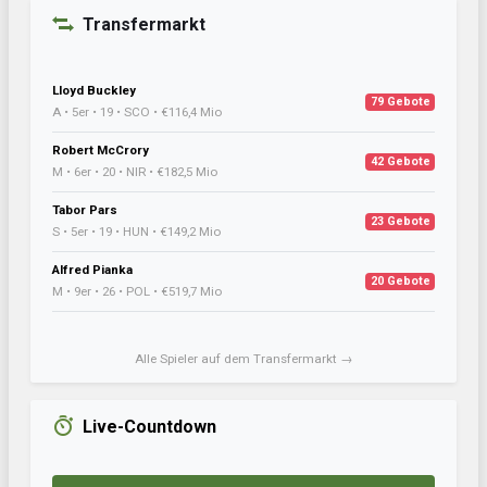
Transfermarkt
Lloyd Buckley
79 Gebote
A • 5er • 19 • SCO • €116,4 Mio
Robert McCrory
42 Gebote
M • 6er • 20 • NIR • €182,5 Mio
Tabor Pars
23 Gebote
S • 5er • 19 • HUN • €149,2 Mio
Alfred Pianka
20 Gebote
M • 9er • 26 • POL • €519,7 Mio
Alle Spieler auf dem Transfermarkt →
Live-Countdown