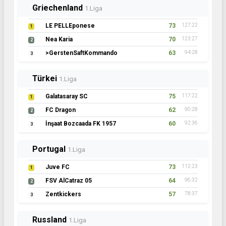
Griechenland
1.Liga
LE PELLEponese
73
127:22
1
Nea Karia
70
123:27
2
>GerstenSaftKommando
63
94:28
3
Türkei
1.Liga
Galatasaray SC
75
117:22
1
FC Dragon
62
90:28
2
İnşaat Bozcaada FK 1957
60
92:36
3
Portugal
1.Liga
Juve FC
73
112:23
1
FSV AlCatraz 05
64
96:32
2
Zentkickers
57
78:37
3
Russland
1.Liga