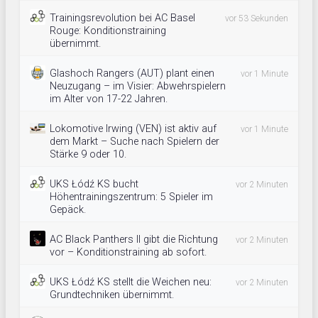
Trainingsrevolution bei AC Basel
vor 53 Sekunden
Rouge: Konditionstraining
übernimmt.
Glashoch Rangers (AUT) plant einen
vor 1 Minute
Neuzugang – im Visier: Abwehrspielern
im Alter von 17-22 Jahren.
Lokomotive Irwing (VEN) ist aktiv auf
vor 1 Minute
dem Markt – Suche nach Spielern der
Stärke 9 oder 10.
UKS Łódź KS bucht
vor 2 Minuten
Höhentrainingszentrum: 5 Spieler im
Gepäck.
AC Black Panthers II gibt die Richtung
vor 2 Minuten
vor – Konditionstraining ab sofort.
UKS Łódź KS stellt die Weichen neu:
vor 2 Minuten
Grundtechniken übernimmt.