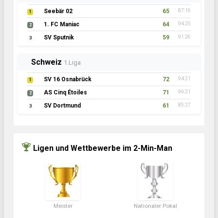
Seebär 02
65
87:16
1
1. FC Maniac
64
94:25
2
SV Sputnik
59
91:26
3
Schweiz
1.Liga
SV 16 Osnabrück
72
94:21
1
AS Cinq Étoiles
71
99:21
2
SV Dortmund
61
85:27
3
Ligen und Wettbewerbe im 2-Min-Man
Meister
Nationaler Pokal