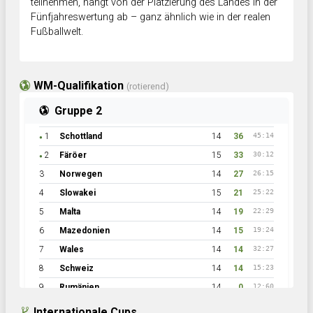
teilnehmen, hängt von der Platzierung des Landes in der
Fünfjahreswertung ab – ganz ähnlich wie in der realen
Fußballwelt.
WM-Qualifikation
(rotierend)
Gruppe 2
1
Schottland
14
36
45:14
●
2
Färöer
15
33
30:12
●
3
Norwegen
14
27
26:15
4
Slowakei
15
21
25:22
5
Malta
14
19
22:29
6
Mazedonien
14
15
19:24
7
Wales
14
14
32:27
8
Schweiz
14
14
15:23
9
Rumänien
14
0
12:60
Internationale Cups