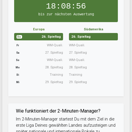
18:08:56
bis zur nächsten Auswertung
Europa
Südamerika
26. Spieltag
26. Spieltag
Do
WM-Quali.
WM-Quali.
Fr
27. Spieltag
27. Spieltag
Sa
WM-Quali.
WM-Quali.
So
28. Spieltag
28. Spieltag
Mo
Training
Training
Di
29. Spieltag
29. Spieltag
Mi
Wie funktioniert der 2-Minuten-Manager?
Im 2-Minuten-Manager startest Du mit dem Ziel in die
erste Liga Deines gewählten Landes aufzusteigen und
später nationale und internationale Pokale zu