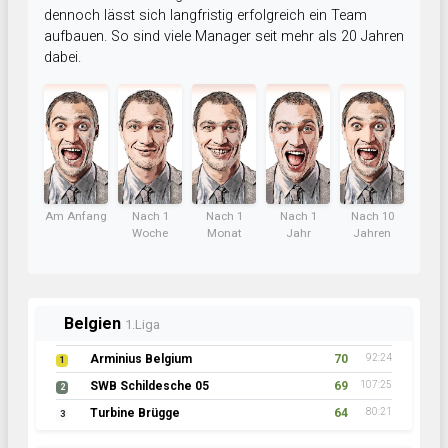
dennoch lässt sich langfristig erfolgreich ein Team
aufbauen. So sind viele Manager seit mehr als 20 Jahren
dabei.
Am Anfang
Nach 1
Nach 1
Nach 1
Nach 10
Woche
Monat
Jahr
Jahren
Belgien
1.Liga
Arminius Belgium
70
92:24
1
SWB Schildesche 05
69
107:25
2
Turbine Brügge
64
80:21
3