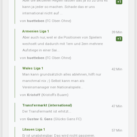
Aber die aktuellen Regeln lassen das ja so zu und es
+1
kann ja jeder so machen. Schade das er uns
international nicht auf ...
von
huetteben
(FC Oben Ohne)
Armenien Liga 1
39 Min
Aber auch nur, weil er die Positionen von Spielern
+1
wechselt und dadurch mit 1ern und 2ern mehrere
Aufstiege in einer Sai...
von
huetteben
(FC Oben Ohne)
Wales Liga 1
42 Min
Man kann grundsätzlich alles ablehnen, hilft nur
manchmal nix ;-) Selbst kann man als
Vereinsmanager nen Nationalspiele...
von
Kristoff
(Kristoffs Buam)
Transfermarkt (international)
47 Min
Der Transfermarkt ist erhitzt...
von
Gustav G. Gans
(Glücks Gans FC)
Litauen Liga 1
57 Min
Er ist unabsteigbar. Das wird nicht passieren.