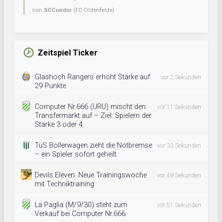
von
SCCondor
(FC Oldenfelde)
Zeitspiel Ticker
Glashoch Rangers erhöht Stärke auf
vor 2 Sekunden
29 Punkte.
Computer Nr.666 (URU) mischt den
vor 11 Sekunden
Transfermarkt auf – Ziel: Spielern der
Stärke 3 oder 4.
TuS Bollerwagen zieht die Notbremse
vor 33 Sekunden
– ein Spieler sofort geheilt.
Devils Eleven: Neue Trainingswoche
vor 48 Sekunden
mit Techniktraining.
La Paglia (M/9/30) steht zum
vor 51 Sekunden
Verkauf bei Computer Nr.666.