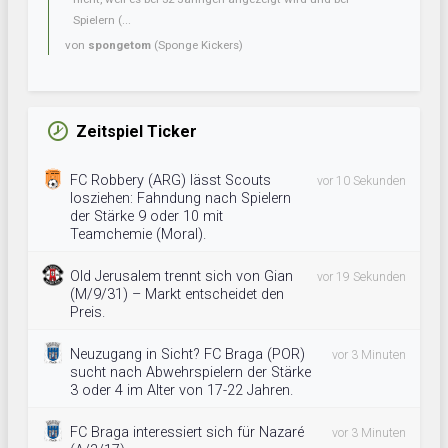
Spielern (...
von
spongetom
(Sponge Kickers)
Zeitspiel Ticker
FC Robbery (ARG) lässt Scouts
vor 10 Sekunden
losziehen: Fahndung nach Spielern
der Stärke 9 oder 10 mit
Teamchemie (Moral).
Old Jerusalem trennt sich von Gian
vor 19 Sekunden
(M/9/31) – Markt entscheidet den
Preis.
Neuzugang in Sicht? FC Braga (POR)
vor 3 Minuten
sucht nach Abwehrspielern der Stärke
3 oder 4 im Alter von 17-22 Jahren.
FC Braga interessiert sich für Nazaré
vor 3 Minuten