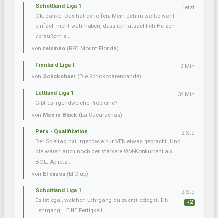
Schottland Liga 1
jetzt
Ok, danke. Das hat geholfen. Mein Gehirn wollte wohl
einfach nicht wahrhaben, dass ich tatsächlich Herzen
veräußern s...
von
reisinho
(RFC Mount Florida)
Finnland Liga 1
3 Min
von
Schokobaer
(Die Schokobärenbande)
Lettland Liga 1
32 Min
Gibt es irgendwelche Probleme?
von
Men in Black
(La Cucarachas)
Peru - Qualifikation
2 Std
Der Spieltag hat irgendwie nur VEN etwas gebracht. Und
die wären auch noch der stärkere WM-Konkurrent als
BOL. Ab jetz...
von
El causa
(El Club)
Schottland Liga 1
2 Std
Es ist egal, welchen Lehrgang du zuerst belegst. EIN
+2
Lehrgang = EINE Fertigkeit