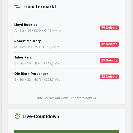
Transfermarkt
Lloyd Buckley
79 Gebote
A • 5er • 19 • SCO • €116,4 Mio
Robert McCrory
42 Gebote
M • 6er • 20 • NIR • €182,5 Mio
Tabor Pars
23 Gebote
S • 5er • 19 • HUN • €149,2 Mio
Ole Bjørn Porsanger
22 Gebote
S • 8er • 22 • NOR • €228,7 Mio
Alle Spieler auf dem Transfermarkt →
Live-Countdown