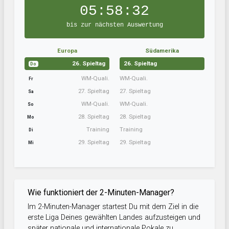
05:58:31
bis zur nächsten Auswertung
Europa
Südamerika
26. Spieltag
26. Spieltag
Do
WM-Quali.
WM-Quali.
Fr
27. Spieltag
27. Spieltag
Sa
WM-Quali.
WM-Quali.
So
28. Spieltag
28. Spieltag
Mo
Training
Training
Di
29. Spieltag
29. Spieltag
Mi
Wie funktioniert der 2-Minuten-Manager?
Im 2-Minuten-Manager startest Du mit dem Ziel in die
erste Liga Deines gewählten Landes aufzusteigen und
später nationale und internationale Pokale zu