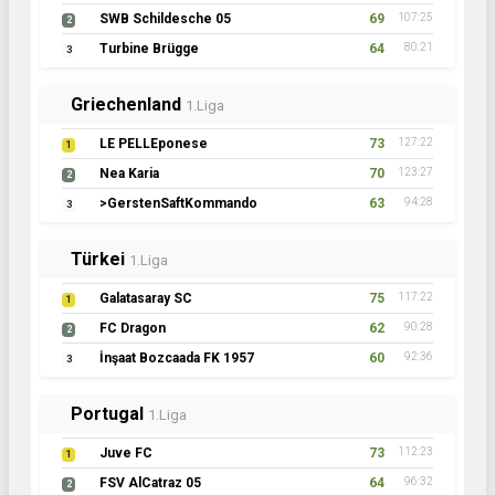
SWB Schildesche 05
69
107:25
2
Turbine Brügge
64
80:21
3
Griechenland
1.Liga
LE PELLEponese
73
127:22
1
Nea Karia
70
123:27
2
>GerstenSaftKommando
63
94:28
3
Türkei
1.Liga
Galatasaray SC
75
117:22
1
FC Dragon
62
90:28
2
İnşaat Bozcaada FK 1957
60
92:36
3
Portugal
1.Liga
Juve FC
73
112:23
1
FSV AlCatraz 05
64
96:32
2