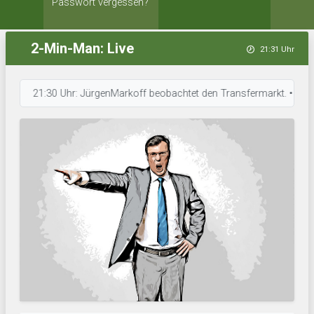
Passwort vergessen?
2-Min-Man: Live
21:31 Uhr
21:30 Uhr: JürgenMarkoff beobachtet den Transfermarkt. • 21:30 Uhr: 