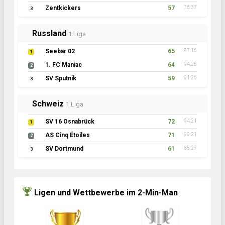
Zentkickers
57
78:37
3
Russland
1.Liga
Seebär 02
65
87:16
1
1. FC Maniac
64
94:25
2
SV Sputnik
59
91:26
3
Schweiz
1.Liga
SV 16 Osnabrück
72
94:21
1
AS Cinq Étoiles
71
99:21
2
SV Dortmund
61
85:27
3
Ligen und Wettbewerbe im 2-Min-Man