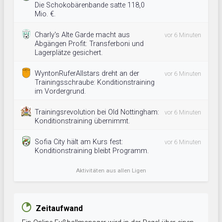
Die Schokobärenbande satte 118,0
Mio. €.
Charly's Alte Garde macht aus
vor 6 Minuten
Abgängen Profit: Transferboni und
Lagerplätze gesichert.
WyntonRuferAllstars dreht an der
vor 6 Minuten
Trainingsschraube: Konditionstraining
im Vordergrund.
Trainingsrevolution bei Old Nottingham:
vor 6 Minuten
Konditionstraining übernimmt.
Sofia City hält am Kurs fest:
vor 6 Minuten
Konditionstraining bleibt Programm.
Aktivitäten aus allen Ligen
Zeitaufwand