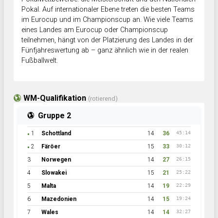
Pokal. Auf internationaler Ebene treten die besten Teams
im Eurocup und im Championscup an. Wie viele Teams
eines Landes am Eurocup oder Championscup
teilnehmen, hängt von der Platzierung des Landes in der
Fünfjahreswertung ab – ganz ähnlich wie in der realen
Fußballwelt.
WM-Qualifikation
(rotierend)
Gruppe 2
1
Schottland
14
36
45:14
●
2
Färöer
15
33
30:12
●
3
Norwegen
14
27
26:15
4
Slowakei
15
21
25:22
5
Malta
14
19
22:29
6
Mazedonien
14
15
19:24
7
Wales
14
14
32:27