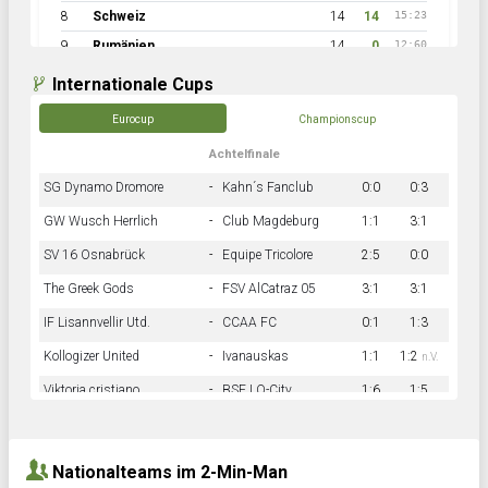
8
Schweiz
14
14
15:23
9
Rumänien
14
0
12:60
Internationale Cups
Eurocup
Championscup
Achtelfinale
SG Dynamo Dromore
-
Kahn´s Fanclub
0:0
0:3
GW Wusch Herrlich
-
Club Magdeburg
1:1
3:1
SV 16 Osnabrück
-
Equipe Tricolore
2:5
0:0
The Greek Gods
-
FSV AlCatraz 05
3:1
3:1
IF Lisannvellir Utd.
-
CCAA FC
0:1
1:3
Kollogizer United
-
Ivanauskas
1:1
1:2
n.V.
Viktoria cristiano
-
BSF LO-City
1:6
1:5
Hnk Rama
-
Südstadkicker
0:1
2:2
Nationalteams im 2-Min-Man