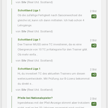
von
Silv
(Real Utd. Scotland)
Schottland Liga 1
2 Std
Ob die zufällige Fertigkeit nach Saisonwechsel die
+2
gleiche ist, kann ich dann mitteilen. Ich hab schon 4
Lehrgänge.
von
Silv
(Real Utd. Scotland)
Schottland Liga 1
2 Std
Dee Trainer MUSS seine TC investieren, da es eine
+2
Obergrenze von 10 TC je Kategorie für den Trainer gibt.
Ob mehr einfa...
von
Silv
(Real Utd. Scotland)
Schottland Liga 1
2 Std
Hi, du investiert TC des aktuellen Trainers um diesen
+2
weiterzuentwickeln. Mit Prüfung zur B-Lizenz bekommst
du direkt e...
von
Silv
(Real Utd. Scotland)
Pfeile bei Nationalspieler?
2 Std
Irgendetwas mit der Pfeil-Anzeige stimmt aber trotzdem
+1
nicht, weil es bei 32-Jährigen angezeigt wird und bei