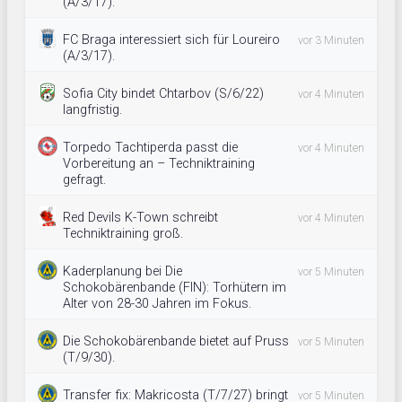
(A/3/17).
FC Braga interessiert sich für Loureiro
vor 3 Minuten
(A/3/17).
Sofia City bindet Chtarbov (S/6/22)
vor 4 Minuten
langfristig.
Torpedo Tachtiperda passt die
vor 4 Minuten
Vorbereitung an – Techniktraining
gefragt.
Red Devils K-Town schreibt
vor 4 Minuten
Techniktraining groß.
Kaderplanung bei Die
vor 5 Minuten
Schokobärenbande (FIN): Torhütern im
Alter von 28-30 Jahren im Fokus.
Die Schokobärenbande bietet auf Pruss
vor 5 Minuten
(T/9/30).
Transfer fix: Makricosta (T/7/27) bringt
vor 5 Minuten