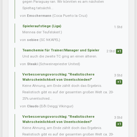
gegen Paraguay ran. Wir könnten es am nächsten
Spieltag tatsächli...
von
Emschermann
(Coca Puerto la Cruz)
Spieleraufstiege (Liga)
1 Std
Mennea der Teufelskerl:)
von
sebiee
(SC N€APEL)
Teamchemie für Trainer/Manager und Spieler
2 Std
+1
Und auch die zweite TC ging an einen älteren.
von
Steaki
(Schweinepriester United)
Verbesserungsvorschlag: "Realistischere
3 Std
Wahrscheinlichkeit von Unentschieden!"
+1
Keine Ahnung, am Ende zählt doch das Ergebnis.
Realistisch gibt es auf der gesamten großen Welt ca. 20-
25% unentschied...
von
Claudo
(Eiði Deiggj Víkingur)
Verbesserungsvorschlag: "Realistischere
3 Std
Wahrscheinlichkeit von Unentschieden!"
+1
Keine Ahnung, am Ende zählt doch das Ergebnis.
Realistisch gibt es auf der gesamten großen Welt ca. 20-