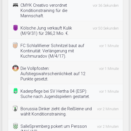
CMYK Creativo verordnet
vor 36 Sekunden
Konditionstraining für die
Mannschaft.
Kölsche Jung verkauft Kulik
vor 50 Sekunden
(M/9/31) für 286,2 Mio. €.
FC SchlaWiener Schnitzel baut auf
vor 1 Minute
Kontinuität: Verlängerung mit
Kuchmuradov (M/4/17).
Die Vollpfosten:
vor 1 Minute
Aufstiegswahrscheinlichkeit auf 12
Punkte gesetzt.
Kaderpflege bei SV Hertha 04 (ESP):
vor 1 Minute
Suche nach Jugendspielern gestartet.
Borussia Dinker zieht die Reißleine und
vor 2 Minuten
wählt Konditionstraining.
SalleSpremberg pokert um Persson
vor 2 Minuten