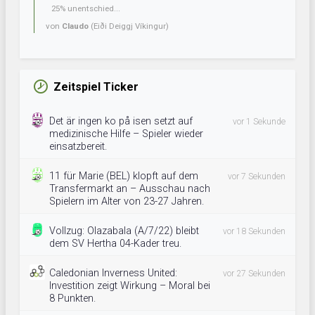
25% unentschied...
von
Claudo
(Eiði Deiggj Víkingur)
Zeitspiel Ticker
Det är ingen ko på isen setzt auf
vor 1 Sekunde
medizinische Hilfe – Spieler wieder
einsatzbereit.
11 für Marie (BEL) klopft auf dem
vor 7 Sekunden
Transfermarkt an – Ausschau nach
Spielern im Alter von 23-27 Jahren.
Vollzug: Olazabala (A/7/22) bleibt
vor 18 Sekunden
dem SV Hertha 04-Kader treu.
Caledonian Inverness United:
vor 27 Sekunden
Investition zeigt Wirkung – Moral bei
8 Punkten.