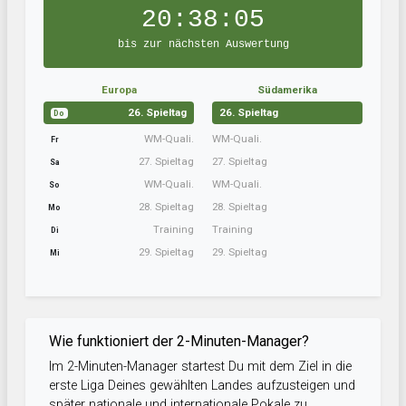
20:38:05
bis zur nächsten Auswertung
Europa
Südamerika
26. Spieltag
26. Spieltag
Do
WM-Quali.
WM-Quali.
Fr
27. Spieltag
27. Spieltag
Sa
WM-Quali.
WM-Quali.
So
28. Spieltag
28. Spieltag
Mo
Training
Training
Di
29. Spieltag
29. Spieltag
Mi
Wie funktioniert der 2-Minuten-Manager?
Im 2-Minuten-Manager startest Du mit dem Ziel in die
erste Liga Deines gewählten Landes aufzusteigen und
später nationale und internationale Pokale zu