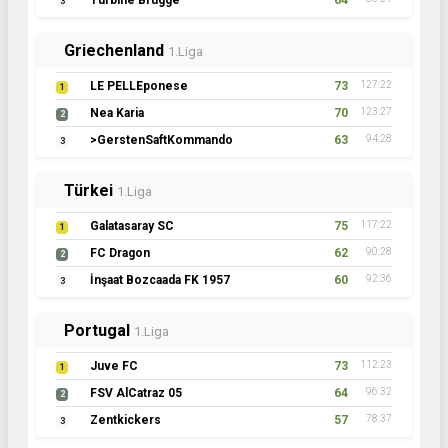
Turbine Brügge
64
3
Griechenland
1.Liga
LE PELLEponese
73
127:22
1
Nea Karia
70
123:27
2
>GerstenSaftKommando
63
94:28
3
Türkei
1.Liga
Galatasaray SC
75
117:22
1
FC Dragon
62
90:28
2
İnşaat Bozcaada FK 1957
60
92:36
3
Portugal
1.Liga
Juve FC
73
112:23
1
FSV AlCatraz 05
64
96:32
2
Zentkickers
57
78:37
3