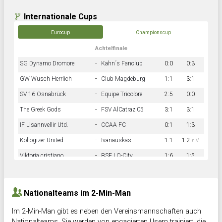
Internationale Cups
Eurocup
Championscup
Achtelfinale
SG Dynamo Dromore
-
Kahn´s Fanclub
0:0
0:3
GW Wusch Herrlich
-
Club Magdeburg
1:1
3:1
SV 16 Osnabrück
-
Equipe Tricolore
2:5
0:0
The Greek Gods
-
FSV AlCatraz 05
3:1
3:1
IF Lisannvellir Utd.
-
CCAA FC
0:1
1:3
Kollogizer United
-
Ivanauskas
1:1
1:2
n.V.
Viktoria cristiano
-
BSF LO-City
1:6
1:5
Hnk Rama
-
Südstadkicker
0:1
2:2
Nationalteams im 2-Min-Man
Im 2-Min-Man gibt es neben den Vereinsmannschaften auch
Nationalteams. Sie werden von engagierten Usern trainiert, die