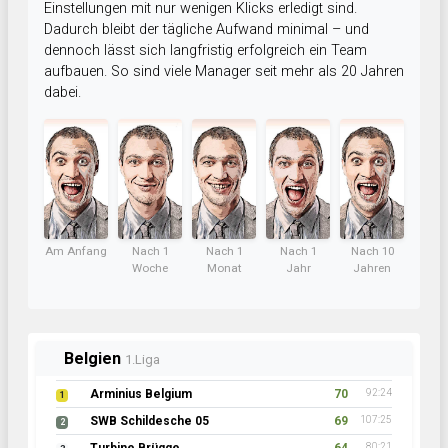
Einstellungen mit nur wenigen Klicks erledigt sind.
Dadurch bleibt der tägliche Aufwand minimal – und
dennoch lässt sich langfristig erfolgreich ein Team
aufbauen. So sind viele Manager seit mehr als 20 Jahren
dabei.
Am Anfang
Nach 1
Nach 1
Nach 1
Nach 10
Woche
Monat
Jahr
Jahren
Belgien
1.Liga
Arminius Belgium
70
92:24
1
SWB Schildesche 05
69
107:25
2
80:21