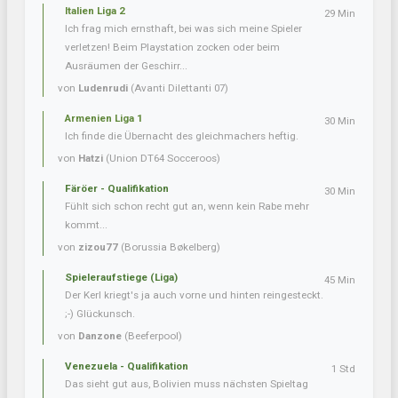
Italien Liga 2
29 Min
Ich frag mich ernsthaft, bei was sich meine Spieler
verletzen! Beim Playstation zocken oder beim
Ausräumen der Geschirr...
von
Ludenrudi
(Avanti Dilettanti 07)
Armenien Liga 1
30 Min
Ich finde die Übernacht des gleichmachers heftig.
von
Hatzi
(Union DT64 Socceroos)
Färöer - Qualifikation
30 Min
Fühlt sich schon recht gut an, wenn kein Rabe mehr
kommt...
von
zizou77
(Borussia Bøkelberg)
Spieleraufstiege (Liga)
45 Min
Der Kerl kriegt's ja auch vorne und hinten reingesteckt.
;-) Glückunsch.
von
Danzone
(Beeferpool)
Venezuela - Qualifikation
1 Std
Das sieht gut aus, Bolivien muss nächsten Spieltag