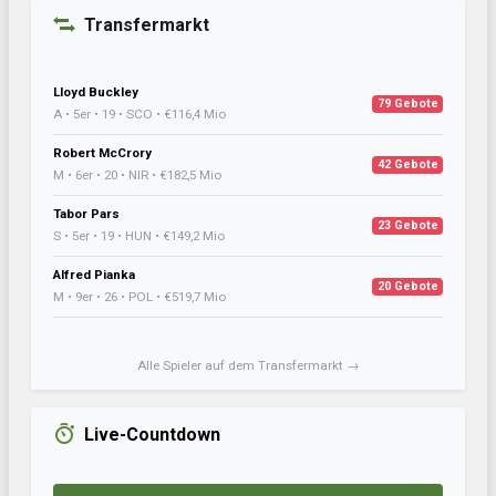
Transfermarkt
Lloyd Buckley
79 Gebote
A • 5er • 19 • SCO • €116,4 Mio
Robert McCrory
42 Gebote
M • 6er • 20 • NIR • €182,5 Mio
Tabor Pars
23 Gebote
S • 5er • 19 • HUN • €149,2 Mio
Alfred Pianka
20 Gebote
M • 9er • 26 • POL • €519,7 Mio
Alle Spieler auf dem Transfermarkt →
Live-Countdown