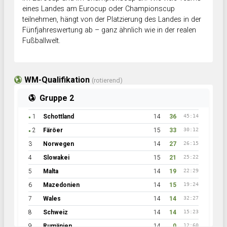
eines Landes am Eurocup oder Championscup
teilnehmen, hängt von der Platzierung des Landes in der
Fünfjahreswertung ab – ganz ähnlich wie in der realen
Fußballwelt.
WM-Qualifikation
(rotierend)
Gruppe 2
1
Schottland
14
36
45:14
●
2
Färöer
15
33
30:12
●
3
Norwegen
14
27
26:15
4
Slowakei
15
21
25:22
5
Malta
14
19
22:29
6
Mazedonien
14
15
19:24
7
Wales
14
14
32:27
8
Schweiz
14
14
15:23
9
Rumänien
14
0
12:60