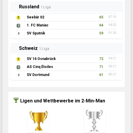
Russland
1.Liga
Seebär 02
65
87:16
1
1. FC Maniac
64
94:25
2
SV Sputnik
59
91:26
3
Schweiz
1.Liga
SV 16 Osnabrück
72
94:21
1
AS Cinq Étoiles
71
99:21
2
SV Dortmund
61
85:27
3
Ligen und Wettbewerbe im 2-Min-Man