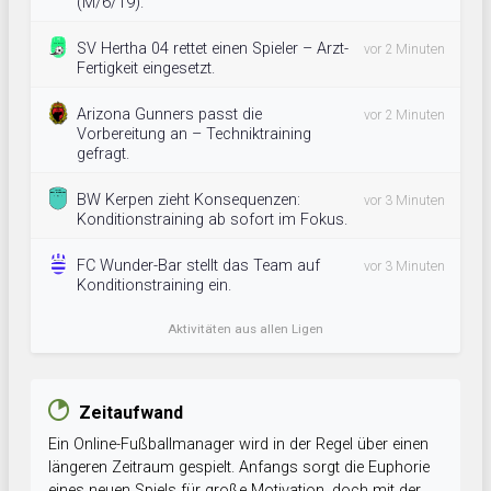
(M/6/19).
SV Hertha 04 rettet einen Spieler – Arzt-
vor 2 Minuten
Fertigkeit eingesetzt.
Arizona Gunners passt die
vor 2 Minuten
Vorbereitung an – Techniktraining
gefragt.
BW Kerpen zieht Konsequenzen:
vor 3 Minuten
Konditionstraining ab sofort im Fokus.
FC Wunder-Bar stellt das Team auf
vor 3 Minuten
Konditionstraining ein.
Aktivitäten aus allen Ligen
Zeitaufwand
Ein Online-Fußballmanager wird in der Regel über einen
längeren Zeitraum gespielt. Anfangs sorgt die Euphorie
eines neuen Spiels für große Motivation, doch mit der