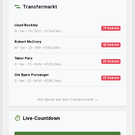
Transfermarkt
Lloyd Buckley
79 Gebote
A • 5er • 19 • SCO • €116,4 Mio
Robert McCrory
42 Gebote
M • 6er • 20 • NIR • €182,5 Mio
Tabor Pars
23 Gebote
S • 5er • 19 • HUN • €149,2 Mio
Ole Bjørn Porsanger
22 Gebote
S • 8er • 22 • NOR • €228,7 Mio
Alle Spieler auf dem Transfermarkt →
Live-Countdown