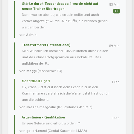
Stärke durch Tausendsassa 4 wurde nicht auf
53 Min
neuen Trainer übertragen
+1
Dann war es aber so, wie es sein sollte und auch
vorher angezeigt wurde. Alle Buffs, die verloren gehen,
werden bei der ...
von
Admin
Transfermarkt (international)
59 Min
Kein Wunder..Ich stehe bei +455 Millionen diese Saison
und das ohne Erfolgsprämien aus Pokal/CC.. Das
aufblähen der P...
von
moggl
(Monnemer FC)
Schottland Liga 1
1 Std
Ok, krass. Jetzt erst nach dem Lesen hier in den
Kommentaren verstehe ich die Werte. Jetzt hast du für
uns die schlecht...
von
ilvesheimergoalie
(07 Lowlands Athletic)
Argentinien - Qualifikation
3 Std
Unsere Gebete sind erhört worden..^^
von
geilerLemmi
(Genial Karamelo LMAA)