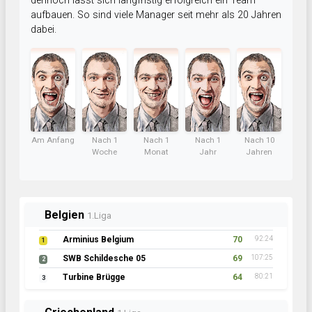
dennoch lässt sich langfristig erfolgreich ein Team
aufbauen. So sind viele Manager seit mehr als 20 Jahren
dabei.
Am Anfang
Nach 1
Nach 1
Nach 1
Nach 10
Woche
Monat
Jahr
Jahren
Belgien
1.Liga
Arminius Belgium
70
92:24
1
SWB Schildesche 05
69
107:25
2
Turbine Brügge
64
80:21
3