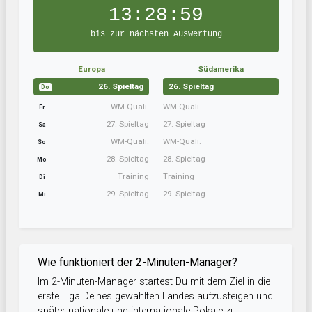
13:28:58
bis zur nächsten Auswertung
Europa
Südamerika
26. Spieltag
26. Spieltag
Do
WM-Quali.
WM-Quali.
Fr
27. Spieltag
27. Spieltag
Sa
WM-Quali.
WM-Quali.
So
28. Spieltag
28. Spieltag
Mo
Training
Training
Di
29. Spieltag
29. Spieltag
Mi
Wie funktioniert der 2-Minuten-Manager?
Im 2-Minuten-Manager startest Du mit dem Ziel in die
erste Liga Deines gewählten Landes aufzusteigen und
später nationale und internationale Pokale zu