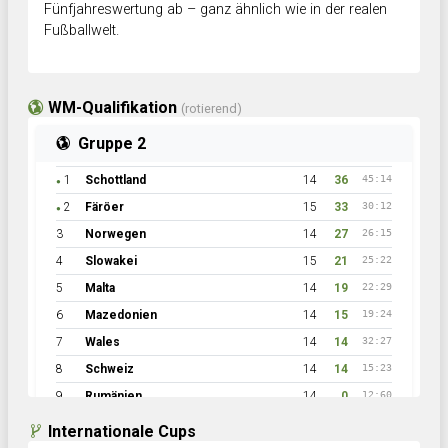
Fünfjahreswertung ab – ganz ähnlich wie in der realen
Fußballwelt.
WM-Qualifikation
(rotierend)
Gruppe 2
1
Schottland
14
36
45:14
●
2
Färöer
15
33
30:12
●
3
Norwegen
14
27
26:15
4
Slowakei
15
21
25:22
5
Malta
14
19
22:29
6
Mazedonien
14
15
19:24
7
Wales
14
14
32:27
8
Schweiz
14
14
15:23
9
Rumänien
14
0
12:60
Internationale Cups