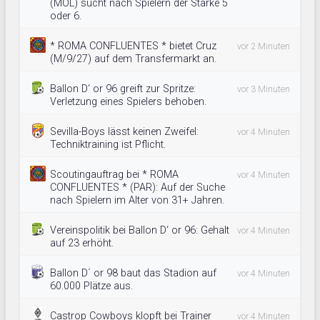
(MOL) sucht nach Spielern der Stärke 5
oder 6.
* ROMA CONFLUENTES * bietet Cruz
vor 2 Minuten
(M/9/27) auf dem Transfermarkt an.
Ballon D‘ or 96 greift zur Spritze:
vor 3 Minuten
Verletzung eines Spielers behoben.
Sevilla-Boys lässt keinen Zweifel:
vor 4 Minuten
Techniktraining ist Pflicht.
Scoutingauftrag bei * ROMA
vor 4 Minuten
CONFLUENTES * (PAR): Auf der Suche
nach Spielern im Alter von 31+ Jahren.
Vereinspolitik bei Ballon D‘ or 96: Gehalt
vor 4 Minuten
auf 23 erhöht.
Ballon D´ or 98 baut das Stadion auf
vor 4 Minuten
60.000 Plätze aus.
Castrop Cowboys klopft bei Trainer
vor 4 Minuten