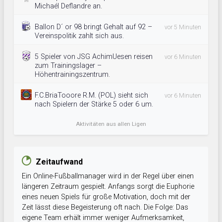
Michaél Deflandre an.
Ballon D´ or 98 bringt Gehalt auf 92 –
vor 5 Minuten
Vereinspolitik zahlt sich aus.
5 Spieler von JSG AchimUesen reisen
vor 6 Minuten
zum Trainingslager –
Höhentrainingszentrum.
F.C.BriaTooore R.M. (POL) sieht sich
vor 6 Minuten
nach Spielern der Stärke 5 oder 6 um.
Aktivitäten aus allen Ligen
Zeitaufwand
Ein Online-Fußballmanager wird in der Regel über einen
längeren Zeitraum gespielt. Anfangs sorgt die Euphorie
eines neuen Spiels für große Motivation, doch mit der
Zeit lässt diese Begeisterung oft nach. Die Folge: Das
eigene Team erhält immer weniger Aufmerksamkeit,