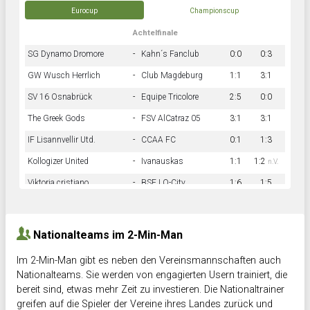
Eurocup
Championscup
Achtelfinale
SG Dynamo Dromore
-
Kahn´s Fanclub
0:0
0:3
GW Wusch Herrlich
-
Club Magdeburg
1:1
3:1
SV 16 Osnabrück
-
Equipe Tricolore
2:5
0:0
The Greek Gods
-
FSV AlCatraz 05
3:1
3:1
IF Lisannvellir Utd.
-
CCAA FC
0:1
1:3
Kollogizer United
-
Ivanauskas
1:1
1:2
n.V.
Viktoria cristiano
-
BSF LO-City
1:6
1:5
Hnk Rama
-
Südstadkicker
0:1
2:2
Nationalteams im 2-Min-Man
Im 2-Min-Man gibt es neben den Vereinsmannschaften auch
Nationalteams. Sie werden von engagierten Usern trainiert, die
bereit sind, etwas mehr Zeit zu investieren. Die Nationaltrainer
greifen auf die Spieler der Vereine ihres Landes zurück und