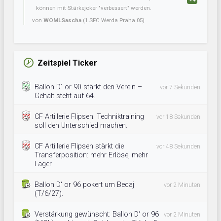
können mit Stärkejoker "verbessert" werden.
von
WOMLSascha
(1.SFC Werda Praha 05)
Zeitspiel Ticker
Ballon D´ or 90 stärkt den Verein –
vor 7 Sekunden
Gehalt steht auf 64.
CF Artillerie Flipsen: Techniktraining
vor 18 Sekunden
soll den Unterschied machen.
CF Artillerie Flipsen stärkt die
vor 48 Sekunden
Transferposition: mehr Erlöse, mehr
Lager.
Ballon D‘ or 96 pokert um Beqaj
vor 2 Minuten
(T/6/27).
Verstärkung gewünscht: Ballon D‘ or 96
vor 2 Minuten