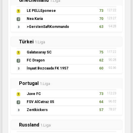
Griechenland
1.Liga
LE PELLEponese
73
127:22
1
Nea Karia
70
123:27
2
>GerstenSaftKommando
63
94:28
3
Türkei
1.Liga
Galatasaray SC
75
117:22
1
FC Dragon
62
90:28
2
İnşaat Bozcaada FK 1957
60
92:36
3
Portugal
1.Liga
Juve FC
73
112:23
1
FSV AlCatraz 05
64
96:32
2
Zentkickers
57
78:37
3
Russland
1.Liga