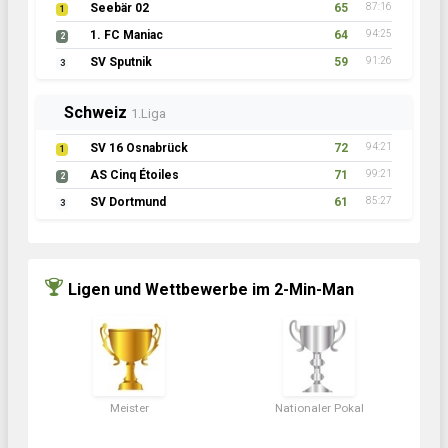
Seebär 02
65
87:16
1
1. FC Maniac
64
94:25
2
SV Sputnik
59
91:26
3
Schweiz
1.Liga
SV 16 Osnabrück
72
94:21
1
AS Cinq Étoiles
71
99:21
2
SV Dortmund
61
85:27
3
Ligen und Wettbewerbe im 2-Min-Man
Meister
Nationaler Pokal