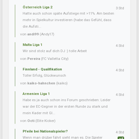
Österreich Liga 2
3 Std
Hatte auch schon späte Aufstiege mit >11%. Am besten
mehr in Spielkultur investieren (habe das Gefühl, dass
die Aufsti...
von
andi99
(Andy17)
Malta Liga 1
4 Std
Wir sind stolz auf dich DJ :) tolle Arbeit
von
Pereira
(FC Valletta City)
Finnland - Qualifikation
4 Std
Toller Erfolg, Glückwunsch
von
kaiko-hahnchen
(kaiko)
Armenien Liga 1
4 Std
Habe es ja auch schon ins Forum geschrieben: Leider
war der EC-Gegner in der ersten Runde zu stark und
mein Kader mit Gl...
von
Octi
(Elite Kicker)
Pfeile bei Nationalspieler?
4 Std
Wenn man drüber fährt sieht man es. Die Spieler
+4