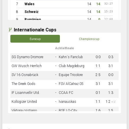
7
Wales
14
14
32:27
8
Schweiz
14
14
15:23
9
Rumänien
14
0
12:60
Internationale Cups
Eurocup
Championscup
Achtelfinale
SG Dynamo Dromore
-
Kahn´s Fanclub
0:0
0:3
GW Wusch Herrlich
-
Club Magdeburg
1:1
3:1
SV 16 Osnabrück
-
Equipe Tricolore
2:5
0:0
The Greek Gods
-
FSV AlCatraz 05
3:1
3:1
IF Lisannvellir Utd.
-
CCAA FC
0:1
1:3
Kollogizer United
-
Ivanauskas
1:1
1:2
n.V.
Viktoria cristiano
-
BSF LO-City
1:6
1:5
Hnk Rama
-
Südstadkicker
0:1
2:2