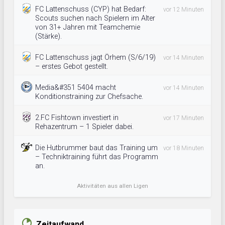
FC Lattenschuss (CYP) hat Bedarf:
vor 12 Minuten
Scouts suchen nach Spielern im Alter
von 31+ Jahren mit Teamchemie
(Stärke).
FC Lattenschuss jagt Örhem (S/6/19)
vor 14 Minuten
– erstes Gebot gestellt.
Media&#351 5404 macht
vor 14 Minuten
Konditionstraining zur Chefsache.
2.FC Fishtown investiert in
vor 17 Minuten
Rehazentrum – 1 Spieler dabei.
Die Hutbrummer baut das Training um
vor 18 Minuten
– Techniktraining führt das Programm
an.
Aktivitäten aus allen Ligen
Zeitaufwand