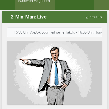
Passwort vergessen?
2-Min-Man: Live
16:40 Uhr
16:38 Uhr: AleJok optimiert seine Taktik. • 16:38 Uhr: Honvéd Pököl