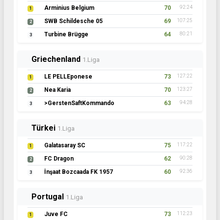
Arminius Belgium
70
92:24
1
SWB Schildesche 05
69
107:25
2
Turbine Brügge
64
80:21
3
Griechenland
1.Liga
LE PELLEponese
73
127:22
1
Nea Karia
70
123:27
2
>GerstenSaftKommando
63
94:28
3
Türkei
1.Liga
Galatasaray SC
75
117:22
1
FC Dragon
62
90:28
2
İnşaat Bozcaada FK 1957
60
92:36
3
Portugal
1.Liga
Juve FC
73
112:23
1