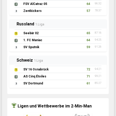
FSV AlCatraz 05
64
96:32
2
Zentkickers
57
78:37
3
Russland
1.Liga
Seebär 02
65
87:16
1
1. FC Maniac
64
94:25
2
SV Sputnik
59
91:26
3
Schweiz
1.Liga
SV 16 Osnabrück
72
94:21
1
AS Cinq Étoiles
71
99:21
2
SV Dortmund
61
85:27
3
Ligen und Wettbewerbe im 2-Min-Man