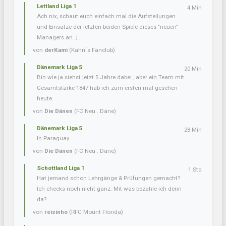
Lettland Liga 1
4 Min
Ach nix, schaut euch einfach mal die Aufstellungen
und Einsätze der letzten beiden Spiele dieses "neuen"
Managers an. ;...
von
derKami
(Kahn´s Fanclub)
Dänemark Liga 5
20 Min
Bin wie ja siehst jetzt 5 Jahre dabei , aber ein Team mit
Gesamtstärke 1847 hab ich zum ersten mal gesehen
heute.
von
Die Dänen
(FC Neu . Däne)
Dänemark Liga 5
28 Min
In Paraguay.
von
Die Dänen
(FC Neu . Däne)
Schottland Liga 1
1 Std
Hat jemand schon Lehrgänge & Prüfungen gemacht?
Ich checks noch nicht ganz. Mit was bezahle ich denn
da?
von
reisinho
(RFC Mount Florida)