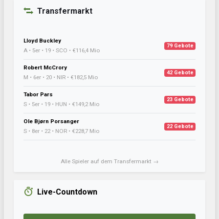
Transfermarkt
Lloyd Buckley
79 Gebote
A • 5er • 19 • SCO • €116,4 Mio
Robert McCrory
42 Gebote
M • 6er • 20 • NIR • €182,5 Mio
Tabor Pars
23 Gebote
S • 5er • 19 • HUN • €149,2 Mio
Ole Bjørn Porsanger
22 Gebote
S • 8er • 22 • NOR • €228,7 Mio
Alle Spieler auf dem Transfermarkt →
Live-Countdown