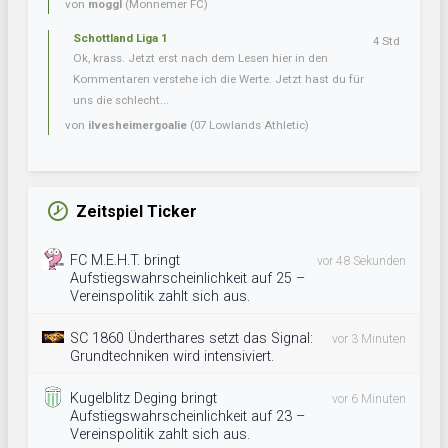
von
moggl
(Monnemer FC)
Schottland Liga 1
4 Std
Ok, krass. Jetzt erst nach dem Lesen hier in den
Kommentaren verstehe ich die Werte. Jetzt hast du für
uns die schlecht...
von
ilvesheimergoalie
(07 Lowlands Athletic)
Zeitspiel Ticker
FC M.E.H.T. bringt
vor 48 Sekunden
Aufstiegswahrscheinlichkeit auf 25 –
Vereinspolitik zahlt sich aus.
SC 1860 Ünderthares setzt das Signal:
vor 3 Minuten
Grundtechniken wird intensiviert.
Kugelblitz Deging bringt
vor 6 Minuten
Aufstiegswahrscheinlichkeit auf 23 –
Vereinspolitik zahlt sich aus.