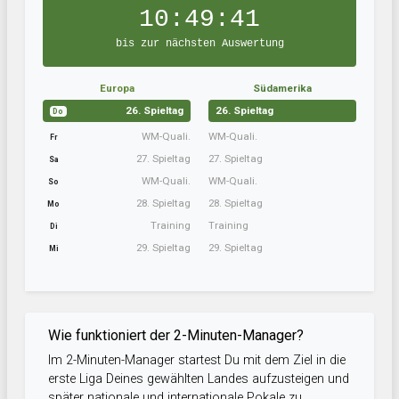
10:49:40
bis zur nächsten Auswertung
Europa
Südamerika
26. Spieltag
26. Spieltag
Do
WM-Quali.
WM-Quali.
Fr
27. Spieltag
27. Spieltag
Sa
WM-Quali.
WM-Quali.
So
28. Spieltag
28. Spieltag
Mo
Training
Training
Di
29. Spieltag
29. Spieltag
Mi
Wie funktioniert der 2-Minuten-Manager?
Im 2-Minuten-Manager startest Du mit dem Ziel in die
erste Liga Deines gewählten Landes aufzusteigen und
später nationale und internationale Pokale zu