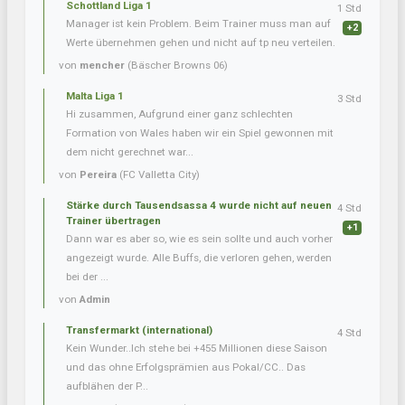
Schottland Liga 1
1 Std
Manager ist kein Problem. Beim Trainer muss man auf
+2
Werte übernehmen gehen und nicht auf tp neu verteilen.
von
mencher
(Bäscher Browns 06)
Malta Liga 1
3 Std
Hi zusammen, Aufgrund einer ganz schlechten
Formation von Wales haben wir ein Spiel gewonnen mit
dem nicht gerechnet war...
von
Pereira
(FC Valletta City)
Stärke durch Tausendsassa 4 wurde nicht auf neuen
4 Std
Trainer übertragen
+1
Dann war es aber so, wie es sein sollte und auch vorher
angezeigt wurde. Alle Buffs, die verloren gehen, werden
bei der ...
von
Admin
Transfermarkt (international)
4 Std
Kein Wunder..Ich stehe bei +455 Millionen diese Saison
und das ohne Erfolgsprämien aus Pokal/CC.. Das
aufblähen der P...