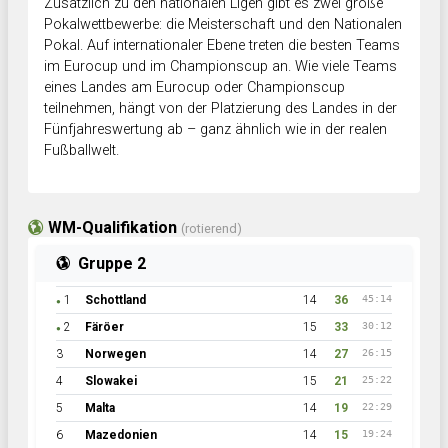
Zusätzlich zu den nationalen Ligen gibt es zwei große
Pokalwettbewerbe: die Meisterschaft und den Nationalen
Pokal. Auf internationaler Ebene treten die besten Teams
im Eurocup und im Championscup an. Wie viele Teams
eines Landes am Eurocup oder Championscup
teilnehmen, hängt von der Platzierung des Landes in der
Fünfjahreswertung ab – ganz ähnlich wie in der realen
Fußballwelt.
WM-Qualifikation
(rotierend)
Gruppe 2
1
Schottland
14
36
45:14
●
2
Färöer
15
33
30:12
●
3
Norwegen
14
27
26:15
4
Slowakei
15
21
25:22
5
Malta
14
19
22:29
6
Mazedonien
14
15
19:24