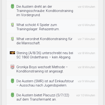
Die Austern dreht an der
vor 6 Minuten
Trainingsschraube: Konditionstraining
im Vordergrund.
What schickt 4 Spieler zum
vor 6 Minuten
Trainingslager: Rehazentrum.
What verordnet Konditionstraining für
vor 7 Minuten
die Mannschaft.
Stening (A/8/26) unterschreibt neu bei
vor 8 Minuten
SC 1860 Ünderthares – kein Abgang.
Gronkja Boys wechselt Methode –
vor 8 Minuten
Konditionstraining ist angesagt.
Die Austern (SMR) ist auf Einkaufstour
vor 9 Minuten
– Ausschau nach Jugendspielern.
Die Austern bietet Placuzzi (S/7/22)
vor 10 Minuten
auf dem Transfermarkt an.