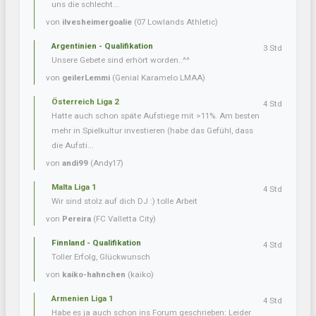
uns die schlecht...
von
ilvesheimergoalie
(07 Lowlands Athletic)
Argentinien - Qualifikation
3 Std
Unsere Gebete sind erhört worden..^^
von
geilerLemmi
(Genial Karamelo LMAA)
Österreich Liga 2
4 Std
Hatte auch schon späte Aufstiege mit >11%. Am besten
mehr in Spielkultur investieren (habe das Gefühl, dass
die Aufsti...
von
andi99
(Andy17)
Malta Liga 1
4 Std
Wir sind stolz auf dich DJ :) tolle Arbeit
von
Pereira
(FC Valletta City)
Finnland - Qualifikation
4 Std
Toller Erfolg, Glückwunsch
von
kaiko-hahnchen
(kaiko)
Armenien Liga 1
4 Std
Habe es ja auch schon ins Forum geschrieben: Leider