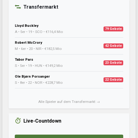
Transfermarkt
Lloyd Buckley
79 Gebote
A • 5er • 19 • SCO • €116,4 Mio
Robert McCrory
42 Gebote
M • 6er • 20 • NIR • €182,5 Mio
Tabor Pars
23 Gebote
S • 5er • 19 • HUN • €149,2 Mio
Ole Bjørn Porsanger
22 Gebote
S • 8er • 22 • NOR • €228,7 Mio
Alle Spieler auf dem Transfermarkt →
Live-Countdown