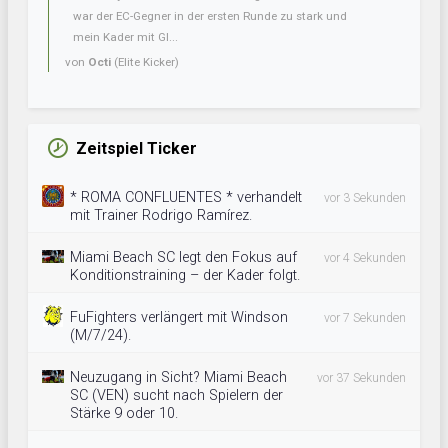
war der EC-Gegner in der ersten Runde zu stark und
mein Kader mit Gl...
von
Octi
(Elite Kicker)
Zeitspiel Ticker
* ROMA CONFLUENTES * verhandelt
vor 3 Sekunden
mit Trainer Rodrigo Ramírez.
Miami Beach SC legt den Fokus auf
vor 4 Sekunden
Konditionstraining – der Kader folgt.
FuFighters verlängert mit Windson
vor 7 Sekunden
(M/7/24).
Neuzugang in Sicht? Miami Beach
vor 37 Sekunden
SC (VEN) sucht nach Spielern der
Stärke 9 oder 10.