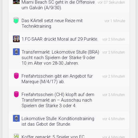
Miami Beach SC geht in die Offensive
vor 37 Sekunden
um Galván (A/9/30).
Das KArtell setzt neue Reize mit
vor 1 Minute
Techniktraining.
1.FC-SAAR drückt Moral auf 29 Punkte.
vor 2 Minuten
Transfermarkt: Lokomotive Stulle (BRA)
vor 2 Minuten
sucht nach Spielern der Stärke 9 oder
10 im Alter von 28-30 Jahren.
Freifahrtsschein gibt ein Angebot für
vor 2 Minuten
Mareque (M/4/17) ab.
Freifahrtsschein (CHI) klopft auf dem
vor 3 Minuten
Transfermarkt an – Ausschau nach
Spielern der Stärke 3 oder 4.
Lokomotive Stulle: Konditionstraining
vor 4 Minuten
ist das Gebot der Stunde.
Koffer gepackt: 5 Spieler von FC
vor 4 Minuten