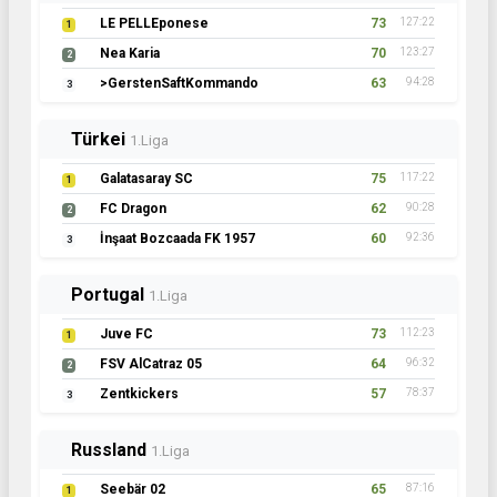
LE PELLEponese
73
127:22
1
Nea Karia
70
123:27
2
>GerstenSaftKommando
63
94:28
3
Türkei
1.Liga
Galatasaray SC
75
117:22
1
FC Dragon
62
90:28
2
İnşaat Bozcaada FK 1957
60
92:36
3
Portugal
1.Liga
Juve FC
73
112:23
1
FSV AlCatraz 05
64
96:32
2
Zentkickers
57
78:37
3
Russland
1.Liga
Seebär 02
65
87:16
1