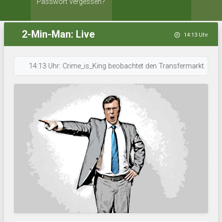
Passwort vergessen?
2-Min-Man: Live
14:13 Uhr
14:13 Uhr: Crime_is_King beobachtet den Transfermarkt. • 14:13 Uhr: 