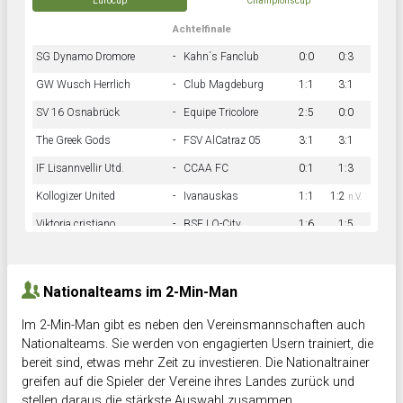
Eurocup
Championscup
Achtelfinale
SG Dynamo Dromore
-
Kahn´s Fanclub
0:0
0:3
GW Wusch Herrlich
-
Club Magdeburg
1:1
3:1
SV 16 Osnabrück
-
Equipe Tricolore
2:5
0:0
The Greek Gods
-
FSV AlCatraz 05
3:1
3:1
IF Lisannvellir Utd.
-
CCAA FC
0:1
1:3
Kollogizer United
-
Ivanauskas
1:1
1:2
n.V.
Viktoria cristiano
-
BSF LO-City
1:6
1:5
Hnk Rama
-
Südstadkicker
0:1
2:2
Nationalteams im 2-Min-Man
Im 2-Min-Man gibt es neben den Vereinsmannschaften auch
Nationalteams. Sie werden von engagierten Usern trainiert, die
bereit sind, etwas mehr Zeit zu investieren. Die Nationaltrainer
greifen auf die Spieler der Vereine ihres Landes zurück und
stellen daraus die stärkste Auswahl zusammen.