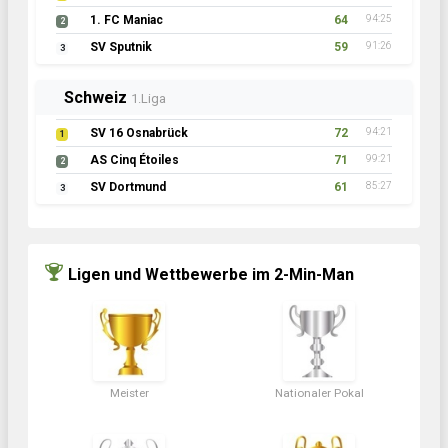
1. FC Maniac
64
94:25
2
SV Sputnik
59
91:26
3
Schweiz
1.Liga
SV 16 Osnabrück
72
94:21
1
AS Cinq Étoiles
71
99:21
2
SV Dortmund
61
85:27
3
Ligen und Wettbewerbe im 2-Min-Man
Meister
Nationaler Pokal