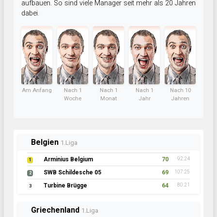
aufbauen. So sind viele Manager seit mehr als 20 Jahren
dabei.
Am Anfang
Nach 1
Nach 1
Nach 1
Nach 10
Woche
Monat
Jahr
Jahren
Belgien
1.Liga
Arminius Belgium
70
92:24
1
SWB Schildesche 05
69
107:25
2
Turbine Brügge
64
80:21
3
Griechenland
1.Liga