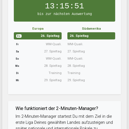
13:15:50
bis zur nächsten Auswertung
Europa
Südamerika
26. Spieltag
26. Spieltag
Do
WM-Quali.
WM-Quali.
Fr
27. Spieltag
27. Spieltag
Sa
WM-Quali.
WM-Quali.
So
28. Spieltag
28. Spieltag
Mo
Training
Training
Di
29. Spieltag
29. Spieltag
Mi
Wie funktioniert der 2-Minuten-Manager?
Im 2-Minuten-Manager startest Du mit dem Ziel in die
erste Liga Deines gewählten Landes aufzusteigen und
später nationale und internationale Pokale zu