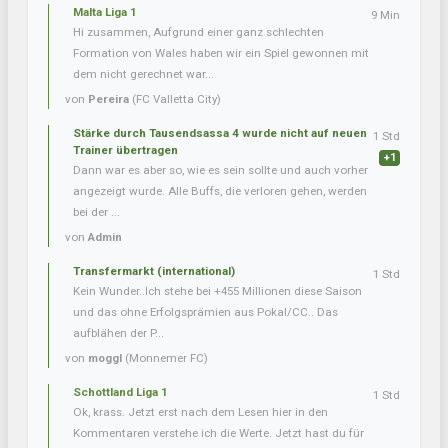
Malta Liga 1
9 Min
Hi zusammen, Aufgrund einer ganz schlechten
Formation von Wales haben wir ein Spiel gewonnen mit
dem nicht gerechnet war...
von
Pereira
(FC Valletta City)
Stärke durch Tausendsassa 4 wurde nicht auf neuen
1 Std
Trainer übertragen
+1
Dann war es aber so, wie es sein sollte und auch vorher
angezeigt wurde. Alle Buffs, die verloren gehen, werden
bei der ...
von
Admin
Transfermarkt (international)
1 Std
Kein Wunder..Ich stehe bei +455 Millionen diese Saison
und das ohne Erfolgsprämien aus Pokal/CC.. Das
aufblähen der P...
von
moggl
(Monnemer FC)
Schottland Liga 1
1 Std
Ok, krass. Jetzt erst nach dem Lesen hier in den
Kommentaren verstehe ich die Werte. Jetzt hast du für