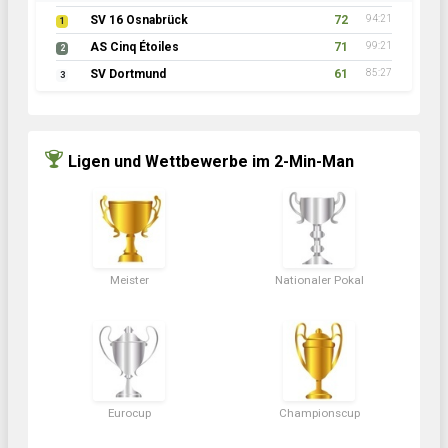
SV 16 Osnabrück
72
94:21
1
AS Cinq Étoiles
71
99:21
2
SV Dortmund
61
85:27
3
Ligen und Wettbewerbe im 2-Min-Man
Meister
Nationaler Pokal
Eurocup
Championscup