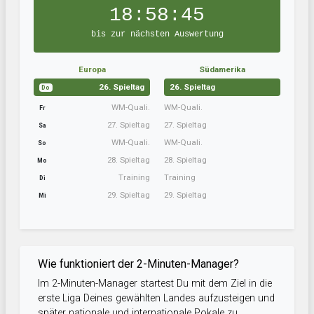
18:58:44
bis zur nächsten Auswertung
Europa
Südamerika
26. Spieltag
26. Spieltag
Do
WM-Quali.
WM-Quali.
Fr
27. Spieltag
27. Spieltag
Sa
WM-Quali.
WM-Quali.
So
28. Spieltag
28. Spieltag
Mo
Training
Training
Di
29. Spieltag
29. Spieltag
Mi
Wie funktioniert der 2-Minuten-Manager?
Im 2-Minuten-Manager startest Du mit dem Ziel in die
erste Liga Deines gewählten Landes aufzusteigen und
später nationale und internationale Pokale zu