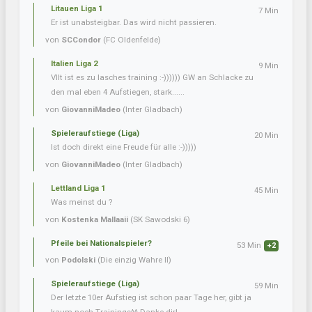
Litauen Liga 1
7 Min
Er ist unabsteigbar. Das wird nicht passieren.
von
SCCondor
(FC Oldenfelde)
Italien Liga 2
9 Min
Vllt ist es zu lasches training :-)))))) GW an Schlacke zu
den mal eben 4 Aufstiegen, stark......
von
GiovanniMadeo
(Inter Gladbach)
Spieleraufstiege (Liga)
20 Min
Ist doch direkt eine Freude für alle :-)))))
von
GiovanniMadeo
(Inter Gladbach)
Lettland Liga 1
45 Min
Was meinst du ?
von
Kostenka Mallaaii
(SK Sawodski 6)
Pfeile bei Nationalspieler?
53 Min
+2
von
Podolski
(Die einzig Wahre II)
Spieleraufstiege (Liga)
59 Min
Der letzte 10er Aufstieg ist schon paar Tage her, gibt ja