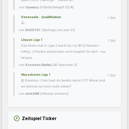
kaum noch Trainings^^ Danke dir!
von
Quaaasy
(Fótbóltsfelagið GÍZA)
Venezuela - Qualifikation
1 Std
👍
von
BUDDY01
(Santiago de Léon 51)
Litauen Liga 1
1 Std
Das letzte mal in Liga 2 warst du vor 80 (!) Saisons -
heftig - 6 Punkte aufzuholen sind möglich für dich - nur
langsa...
von
Kostenka Malllai
(SK Sawodski 2)
Mazedonien Liga 1
1 Std
@ Erasmus: Oder hast du bereits deine 9.TC Moral und
wir können es noch nicht sehen?
von
mirkili88
(Viktoria cristiano)
Zeitspiel Ticker