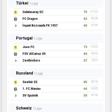
Türkei
1.Liga
Galatasaray SC
75
117:22
1
FC Dragon
62
90:28
2
İnşaat Bozcaada FK 1957
60
92:36
3
Portugal
1.Liga
Juve FC
73
112:23
1
FSV AlCatraz 05
64
96:32
2
Zentkickers
57
78:37
3
Russland
1.Liga
Seebär 02
65
87:16
1
1. FC Maniac
64
94:25
2
SV Sputnik
59
91:26
3
Schweiz
1.Liga