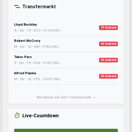
Transfermarkt
Lloyd Buckley
79 Gebote
A • 5er • 19 • SCO • €116,4 Mio
Robert McCrory
42 Gebote
M • 6er • 20 • NIR • €182,5 Mio
Tabor Pars
23 Gebote
S • 5er • 19 • HUN • €149,2 Mio
Alfred Pianka
20 Gebote
M • 9er • 26 • POL • €519,7 Mio
Alle Spieler auf dem Transfermarkt →
Live-Countdown