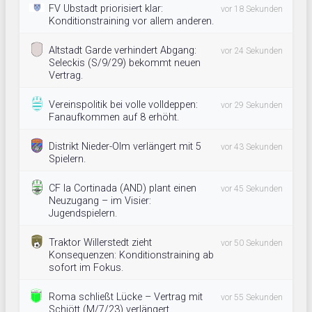
FV Ubstadt priorisiert klar:
vor 18 Sekunden
Konditionstraining vor allem anderen.
Altstadt Garde verhindert Abgang:
vor 24 Sekunden
Seleckis (S/9/29) bekommt neuen
Vertrag.
Vereinspolitik bei volle volldeppen:
vor 29 Sekunden
Fanaufkommen auf 8 erhöht.
Distrikt Nieder-Olm verlängert mit 5
vor 43 Sekunden
Spielern.
CF la Cortinada (AND) plant einen
vor 45 Sekunden
Neuzugang – im Visier:
Jugendspielern.
Traktor Willerstedt zieht
vor 50 Sekunden
Konsequenzen: Konditionstraining ab
sofort im Fokus.
Roma schließt Lücke – Vertrag mit
vor 55 Sekunden
Schjött (M/7/23) verlängert.