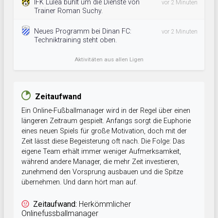
IFK Luleå buhlt um die Dienste von
vor 2 Minuten
Trainer Roman Suchy.
Neues Programm bei Dinan FC:
vor 2 Minuten
Techniktraining steht oben.
Aktivitäten aus allen Ligen
Zeitaufwand
Ein Online-Fußballmanager wird in der Regel über einen
längeren Zeitraum gespielt. Anfangs sorgt die Euphorie
eines neuen Spiels für große Motivation, doch mit der
Zeit lässt diese Begeisterung oft nach. Die Folge: Das
eigene Team erhält immer weniger Aufmerksamkeit,
während andere Manager, die mehr Zeit investieren,
zunehmend den Vorsprung ausbauen und die Spitze
übernehmen. Und dann hört man auf.
Zeitaufwand:
Herkömmlicher
Onlinefussballmanager