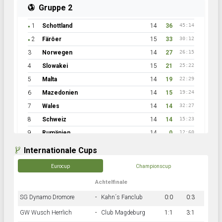
Gruppe 2
1
Schottland
14
36
45:14
●
2
Färöer
15
33
30:12
●
3
Norwegen
14
27
26:15
4
Slowakei
15
21
25:22
5
Malta
14
19
22:29
6
Mazedonien
14
15
19:24
7
Wales
14
14
32:27
8
Schweiz
14
14
15:23
9
Rumänien
14
0
12:60
Internationale Cups
Eurocup
Championscup
Achtelfinale
SG Dynamo Dromore
-
Kahn´s Fanclub
0:0
0:3
GW Wusch Herrlich
-
Club Magdeburg
1:1
3:1