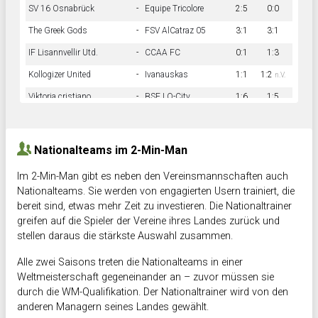
SV 16 Osnabrück
-
Equipe Tricolore
2:5
0:0
The Greek Gods
-
FSV AlCatraz 05
3:1
3:1
IF Lisannvellir Utd.
-
CCAA FC
0:1
1:3
Kollogizer United
-
Ivanauskas
1:1
1:2
n.V.
Viktoria cristiano
-
BSF LO-City
1:6
1:5
Hnk Rama
-
Südstadkicker
0:1
2:2
Nationalteams im 2-Min-Man
Im 2-Min-Man gibt es neben den Vereinsmannschaften auch
Nationalteams. Sie werden von engagierten Usern trainiert, die
bereit sind, etwas mehr Zeit zu investieren. Die Nationaltrainer
greifen auf die Spieler der Vereine ihres Landes zurück und
stellen daraus die stärkste Auswahl zusammen.
Alle zwei Saisons treten die Nationalteams in einer
Weltmeisterschaft gegeneinander an – zuvor müssen sie
durch die WM-Qualifikation. Der Nationaltrainer wird von den
anderen Managern seines Landes gewählt.