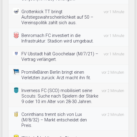
Grottenkick TT bringt
vor 1 Minute
Aufstiegswahrscheinlichkeit auf 50 –
Vereinspolitik zahlt sich aus.
Benromach FC investiert in die
vor 1 Minute
Infrastruktur: Stadion wird umgebaut.
FV Ubstadt hält Goochelaar (M/7/21) –
vor 1 Minute
Vertrag verlängert.
PromilleBären Berlin bringt einen
vor 2 Minuten
Verletzten zurück: Arzt macht ihn fit.
Inverness FC (SCO) mobilisiert seine
vor 2 Minuten
Scouts: Suche nach Spielern der Stärke
9 oder 10 im Alter von 28-30 Jahren.
Corinthians trennt sich von Lux
vor 2 Minuten
(M/8/32) – Markt entscheidet den
Preis.