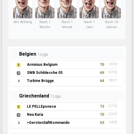
Am Anfang
Nach 1
Nach 1
Nach 1
Nach 10
Woche
Monat
Jahr
Jahren
Belgien
1.Liga
Arminius Belgium
70
92:24
1
SWB Schildesche 05
69
107:25
2
Turbine Brügge
64
80:21
3
Griechenland
1.Liga
LE PELLEponese
73
127:22
1
Nea Karia
70
123:27
2
>GerstenSaftKommando
63
94:28
3