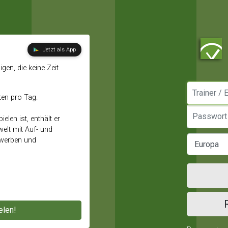
Jetzt als App
gen, die keine Zeit
Manager / E
ten pro Tag.
Passwort
elen ist, enthält er
elt mit Auf- und
ewerben und
elen!