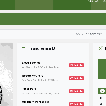
Passwort ve
19:28 Uhr: tomes2.0 schaut sic
Transfermarkt
Lloyd Buckley
79 Gebote
A • 5er • 19 • SCO • €116,4 Mio
Robert McCrory
42 Gebote
M • 6er • 20 • NIR • €182,5 Mio
Tabor Pars
23 Gebote
Do
S • 5er • 19 • HUN • €149,2 Mio
Fr
Ole Bjørn Porsanger
Sa
22 Gebote