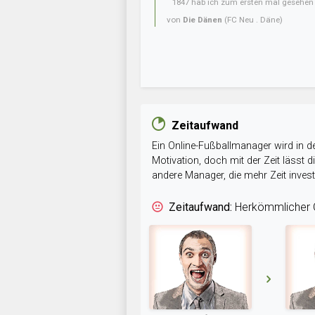
1847 hab ich zum ersten mal gesehen
von
Die Dänen
(FC Neu . Däne)
Zeitaufwand
Ein Online-Fußballmanager wird in de
Motivation, doch mit der Zeit lässt
andere Manager, die mehr Zeit inve
Zeitaufwand:
Herkömmlicher O