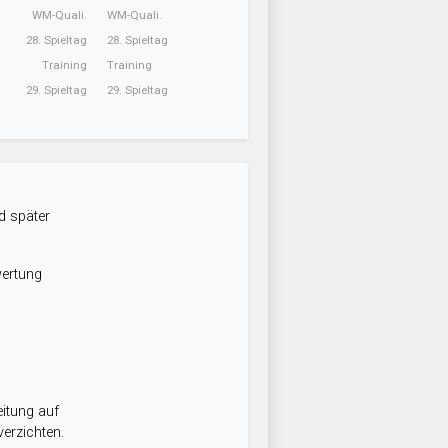
WM-Quali.
WM-Quali.
28. Spieltag
28. Spieltag
Training
Training
29. Spieltag
29. Spieltag
d später
wertung
itung auf
erzichten.