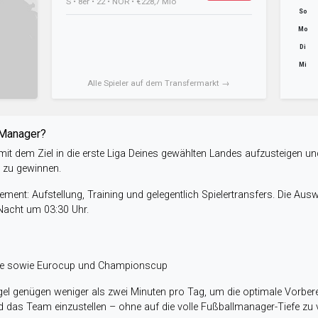
S • 8er • 22 • NOR • €228,7 Mio
So
Mo
Di
Mi
Alle Spieler auf dem Transfermarkt →
-Manager?
it dem Ziel in die erste Liga Deines gewählten Landes aufzusteigen un
e zu gewinnen.
ent: Aufstellung, Training und gelegentlich Spielertransfers. Die Aus
 Nacht um 03:30 Uhr.
ele sowie Eurocup und Championscup
el genügen weniger als zwei Minuten pro Tag, um die optimale Vorbere
 das Team einzustellen – ohne auf die volle Fußballmanager-Tiefe zu v