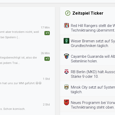
Zeitspiel Ticker
Red Hill Rangers stellt die
17 Min
Techniktraining übernimmt.
mmt aber trotzdem nicht, weil
+1
ei Spielern (...
Weser Bremen setzt auf Sy
Grundtechniken täglich.
26 Min
Cayambe Guaranda will Alb
tiegsberechtigt ist, also die
+1
Seitenlinie holen.
i jedem Trai...
RB Berlin (MKD) hält Auss
Stärke 9 oder 10.
1 Std
an hat uns zur WM geführt.🤩🤩
Minsk City setzt auf System
täglich.
Neues Programm bei Vorwä
2 Std
Techniktraining steht oben.
ens. Schon komisch.