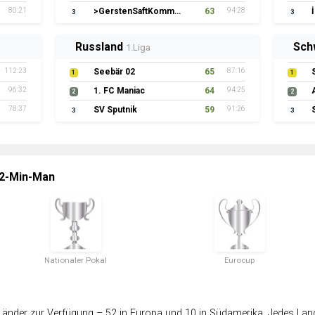
80:21
>GerstenSaftKommando
63
94:28
3
3
Russland
Sch
1.Liga
112:23
Seebär 02
65
87:16
1
1
96:32
1. FC Maniac
64
94:25
2
2
78:37
SV Sputnik
59
91:26
3
3
 2-Min-Man
Nationaler Pokal
Eurocup
änder zur Verfügung – 52 in Europa und 10 in Südamerika. Jedes Land 