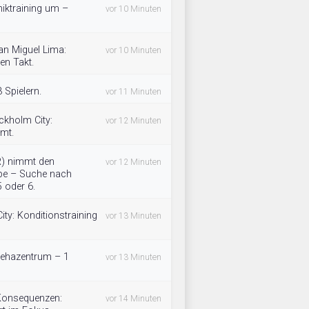
hniktraining um –
vor 10 Minuten
an Miguel Lima:
vor 10 Minuten
en Takt.
 Spielern.
vor 11 Minuten
ckholm City:
vor 12 Minuten
mmt.
R) nimmt den
vor 12 Minuten
upe – Suche nach
5 oder 6.
ty: Konditionstraining
vor 13 Minuten
 Rehazentrum – 1
vor 13 Minuten
 Konsequenzen:
vor 14 Minuten