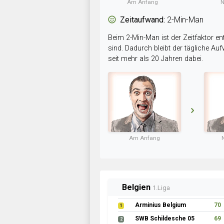
Am Anfang
N
Zeitaufwand:
2-Min-Man
Beim 2-Min-Man ist der Zeitfaktor en
sind. Dadurch bleibt der tägliche A
seit mehr als 20 Jahren dabei.
Am Anfang
Belgien
1.Liga
Arminius Belgium
70
1
SWB Schildesche 05
69
2