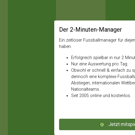
Der 2-Minuten-Manager
Ein zeitloser Fussballmanager für diejeni
haben.
Erfolgreich spielbar in nur 2 Minu
Nur eine Auswertung pro Tag.
Obwohl er schnell & einfach zu spi
dennoch eine komplexe Fussballw
Abstiegen, internationalen Wettb
Nationalteams.
Seit 2005 online und kostenlos.
Jetzt mitspi