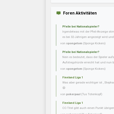
Foren Aktivitäten
Pfeile bei Nationalspieler?
Irgendetwas mit der Pfeil-Anzeige sti
es bei 32-Jährigen angezeigt wird und b
von
spongetom
(Sponge Kickers)
Pfeile bei Nationalspieler?
Nein es bedeutet, dass der Spieler aufs
Aufstiegshürde erreicht hat und nun be
von
spongetom
(Sponge Kickers)
Finnland Liga 1
Was aber gerade wichtiger ist , Steph
🤩
von
pokerpaul
(Tus Totenkopf)
Finnland Liga 1
CC-Titel gibt auch einen Punkt übrig