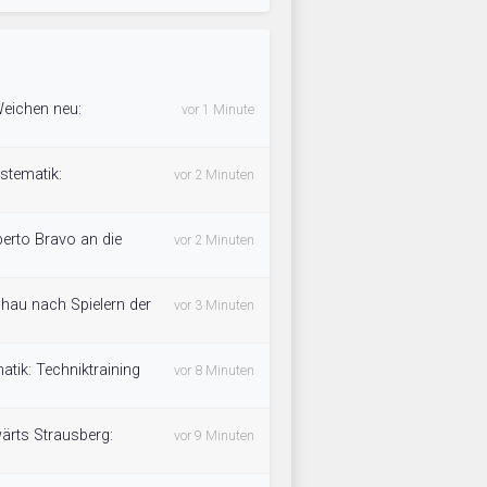
 Weichen neu:
vor 1 Minute
stematik:
vor 2 Minuten
erto Bravo an die
vor 2 Minuten
chau nach Spielern der
vor 3 Minuten
atik: Techniktraining
vor 8 Minuten
rts Strausberg:
vor 9 Minuten