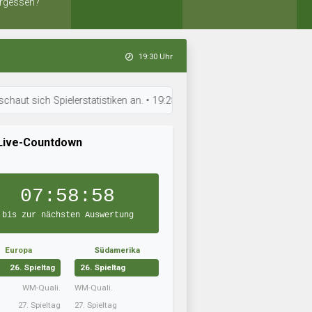
rgessen?
19:30 Uhr
h Spielerstatistiken an. • 19:28 Uhr: Red Hill Rangers ist in Topform. •
Live-Countdown
07:58:57
bis zur nächsten Auswertung
Europa
Südamerika
26. Spieltag
26. Spieltag
WM-Quali.
WM-Quali.
27. Spieltag
27. Spieltag