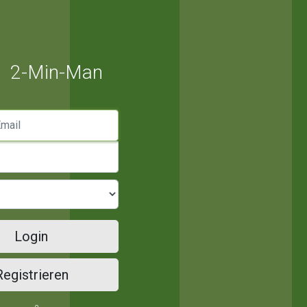
2-Min-Man
mail
Login
Registrieren