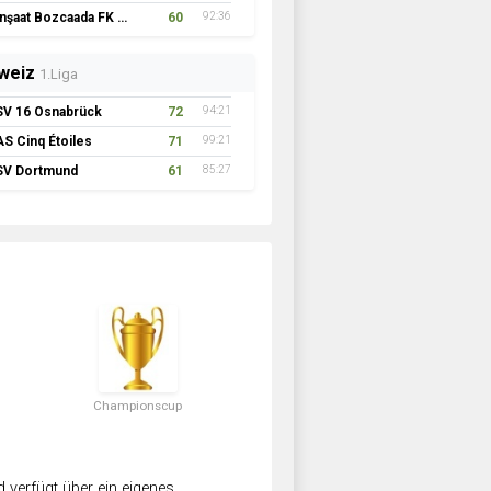
İnşaat Bozcaada FK 1957
60
92:36
weiz
1.Liga
SV 16 Osnabrück
72
94:21
AS Cinq Étoiles
71
99:21
SV Dortmund
61
85:27
Championscup
verfügt über ein eigenes