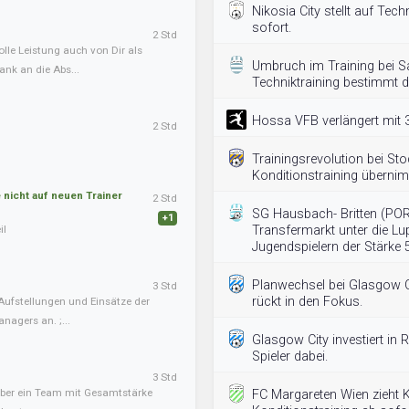
Nikosia City stellt auf Tec
sofort.
2 Std
olle Leistung auch von Dir als
Umbruch im Training bei S
ank an die Abs...
Techniktraining bestimmt d
Hossa VFB verlängert mit 3
2 Std
Trainingsrevolution bei Sto
Konditionstraining überni
nicht auf neuen Trainer
2 Std
SG Hausbach- Britten (PO
+1
il
Transfermarkt unter die L
Jugendspielern der Stärke 
Planwechsel bei Glasgow Ci
3 Std
rückt in den Fokus.
Aufstellungen und Einsätze der
nagers an. ;...
Glasgow City investiert in
Spieler dabei.
3 Std
, aber ein Team mit Gesamtstärke
FC Margareten Wien zieht