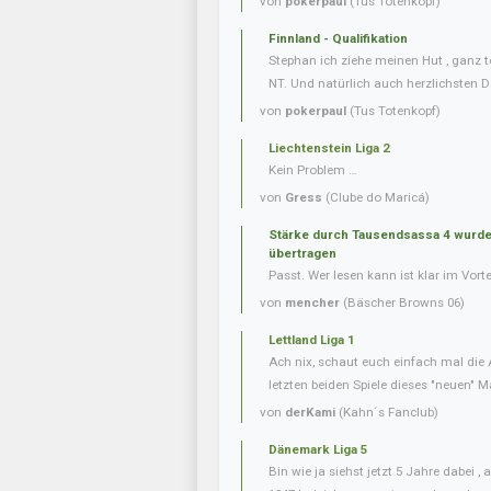
von
pokerpaul
(Tus Totenkopf)
Finnland - Qualifikation
Stephan ich ziehe meinen Hut , ganz t
NT. Und natürlich auch herzlichsten D
von
pokerpaul
(Tus Totenkopf)
Liechtenstein Liga 2
Kein Problem …
von
Gress
(Clube do Maricá)
Stärke durch Tausendsassa 4 wurde 
übertragen
Passt. Wer lesen kann ist klar im Vorte
von
mencher
(Bäscher Browns 06)
Lettland Liga 1
Ach nix, schaut euch einfach mal die 
letzten beiden Spiele dieses "neuen" Ma
von
derKami
(Kahn´s Fanclub)
Dänemark Liga 5
Bin wie ja siehst jetzt 5 Jahre dabei 