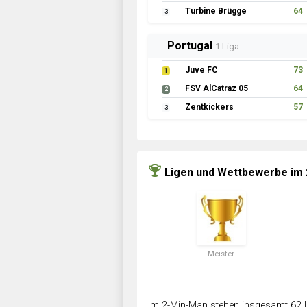
Turbine Brügge
64
3
Portugal
1.Liga
Juve FC
73
1
FSV AlCatraz 05
64
2
Zentkickers
57
3
Ligen und Wettbewerbe im
Meister
Im 2-Min-Man stehen insgesamt 62 L