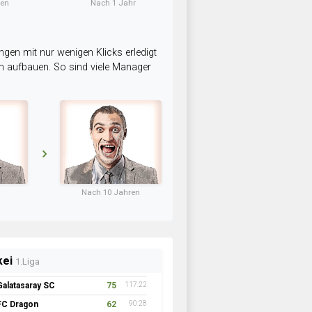
ten
Nach 1 Jahr
ngen mit nur wenigen Klicks erledigt
am aufbauen. So sind viele Manager
Nach 10 Jahren
kei
1.Liga
Galatasaray SC
75
117:22
FC Dragon
62
90:28