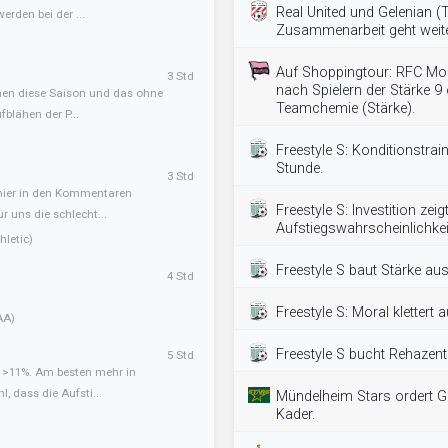
Real United und Gelenian (
erden bei der ...
Zusammenarbeit geht weite
Auf Shoppingtour: RFC Mou
3 Std
nach Spielern der Stärke 9
onen diese Saison und das ohne
Teamchemie (Stärke).
blähen der P...
Freestyle S: Konditionstrai
Stunde.
3 Std
 hier in den Kommentaren
Freestyle S: Investition zei
ür uns die schlecht...
Aufstiegswahrscheinlichkei
letic)
Freestyle S baut Stärke aus
4 Std
Freestyle S: Moral klettert 
AA)
Freestyle S bucht Rehazent
5 Std
t >11%. Am besten mehr in
l, dass die Aufsti...
Mündelheim Stars ordert G
Kader.