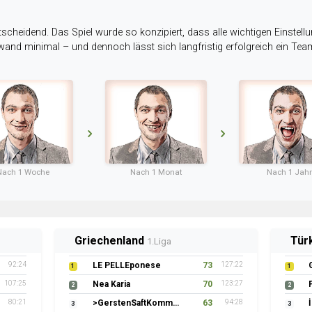
tscheidend. Das Spiel wurde so konzipiert, dass alle wichtigen Einstellu
ufwand minimal – und dennoch lässt sich langfristig erfolgreich ein Te
Nach 1 Woche
Nach 1 Monat
Nach 1 Jahr
Griechenland
Tür
1.Liga
92:24
LE PELLEponese
73
127:22
1
1
107:25
Nea Karia
70
123:27
2
2
80:21
>GerstenSaftKommando
63
94:28
3
3