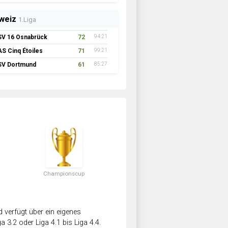
weiz
1.Liga
SV 16 Osnabrück
72
94:21
AS Cinq Étoiles
71
99:21
SV Dortmund
61
85:27
Championscup
verfügt über ein eigenes
a 3.2 oder Liga 4.1 bis Liga 4.4.