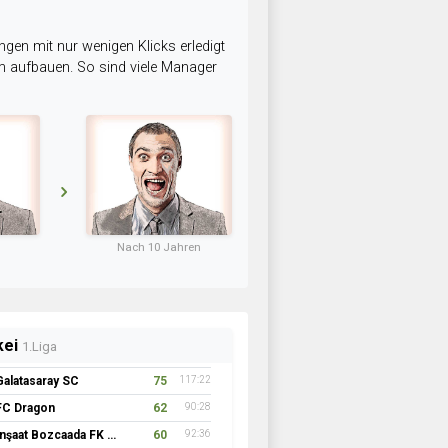
ngen mit nur wenigen Klicks erledigt
am aufbauen. So sind viele Manager
Nach 10 Jahren
kei
1.Liga
Galatasaray SC
75
117:22
FC Dragon
62
90:28
İnşaat Bozcaada FK 1957
60
92:36