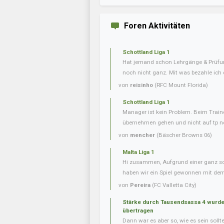
Foren Aktivitäten
Schottland Liga 1
Hat jemand schon Lehrgänge & Prüfu
noch nicht ganz. Mit was bezahle ich
von
reisinho
(RFC Mount Florida)
Schottland Liga 1
Manager ist kein Problem. Beim Trai
übernehmen gehen und nicht auf tp ne
von
mencher
(Bäscher Browns 06)
Malta Liga 1
Hi zusammen, Aufgrund einer ganz s
haben wir ein Spiel gewonnen mit dem 
von
Pereira
(FC Valletta City)
Stärke durch Tausendsassa 4 wurde 
übertragen
Dann war es aber so, wie es sein soll