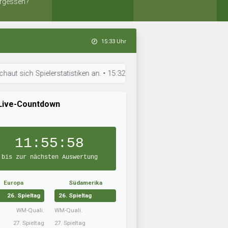
rgessen?
15:33 Uhr
 Spielerstatistiken an. • 15:32 Uhr: Skagerrak Scorpions arbeitet an de
Live-Countdown
11:55:57
bis zur nächsten Auswertung
Europa
Südamerika
26. Spieltag
26. Spieltag
WM-Quali.
WM-Quali.
27. Spieltag
27. Spieltag