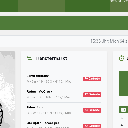
Passwort ve
15:33 Uhr: Michi64 schaut sich
Transfermarkt
Lloyd Buckley
79 Gebote
A • 5er • 19 • SCO • €116,4 Mio
Robert McCrory
42 Gebote
M • 6er • 20 • NIR • €182,5 Mio
Tabor Pars
23 Gebote
Do
S • 5er • 19 • HUN • €149,2 Mio
Fr
Ole Bjørn Porsanger
Sa
22 Gebote