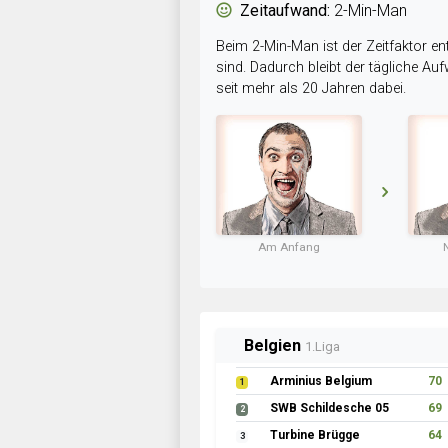
Zeitaufwand:
2-Min-Man
Beim 2-Min-Man ist der Zeitfaktor en
sind. Dadurch bleibt der tägliche A
seit mehr als 20 Jahren dabei.
Am Anfang
Belgien
1.Liga
Arminius Belgium
70
1
SWB Schildesche 05
69
2
Turbine Brügge
64
3