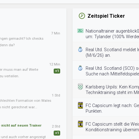
Zeitspiel Ticker
Nationaltrainer augenblic
7 Min
um: Tylander (100% Werde
ngen gemacht? Ich checks
 denn da?
Real Utd. Scotland meldet 
(M/6/26) an.
12 Min
Real Utd. Scotland (SCO) s
ner muss man auf Werte
+1
Suche nach Mittelfeldspiele
u verteilen.
Karlsberg Urpils: Kein Ko
Techniktraining steht im Mit
1 Std
chlechten Formation von Wales
FC Capsicum legt nach: Geha
nicht gerechnet war...
Punkten.
FC Capsicum stellt die Wei
nicht auf neuen Trainer
2 Std
Konditionstraining überni
+1
te und auch vorher angezeigt