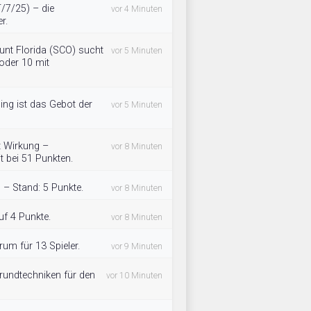
T/7/25) – die
vor 4 Minuten
r.
nt Florida (SCO) sucht
vor 5 Minuten
 oder 10 mit
ning ist das Gebot der
vor 5 Minuten
gt Wirkung –
vor 8 Minuten
t bei 51 Punkten.
 – Stand: 5 Punkte.
vor 8 Minuten
auf 4 Punkte.
vor 8 Minuten
rum für 13 Spieler.
vor 9 Minuten
rundtechniken für den
vor 10 Minuten