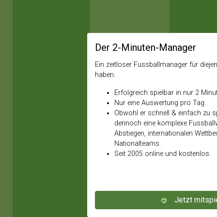
Der 2-Minuten-Manager
Ein zeitloser Fussballmanager für diejeni
haben.
Erfolgreich spielbar in nur 2 Minu
Nur eine Auswertung pro Tag.
Obwohl er schnell & einfach zu spi
dennoch eine komplexe Fussballw
Abstiegen, internationalen Wettb
Nationalteams.
Seit 2005 online und kostenlos.
Jetzt mitspi