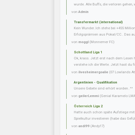
wurde. Alle Buffs, die verloren gehen, w
von
Admin
Transfermarkt (international)
Kein Wunder..Ich stehe bei +455 Milli
Erfolgsprämien aus Pokal/CC.. Das auf
von
moggl
(Monnemer FC)
Schottland Liga 1
Ok, krass. Jetzt erst nach dem Lesen
verstehe ich die Werte. Jetzt hast du f
von
ilvesheimergoalie
(07 Lowlands Ath
Argentinien - Qualifikation
Unsere Gebete sind erhört worden..^^
von
geilerLemmi
(Genial Karamelo LM
Österreich Liga 2
Hatte auch schon späte Aufstiege mi
Spielkultur investieren (habe das Gefüh
von
andi99
(Andy17)