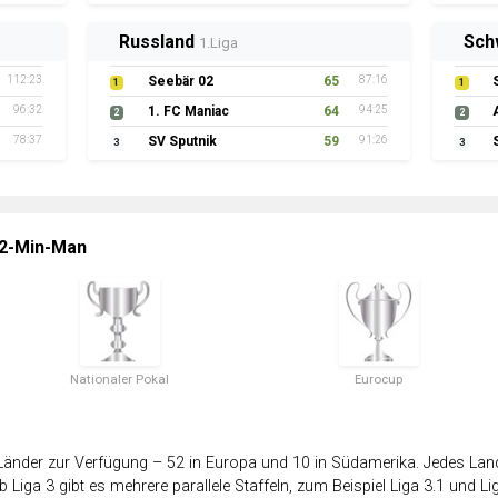
Russland
Sch
1.Liga
112:23
Seebär 02
65
87:16
1
1
96:32
1. FC Maniac
64
94:25
2
2
78:37
SV Sputnik
59
91:26
3
3
 2-Min-Man
Nationaler Pokal
Eurocup
änder zur Verfügung – 52 in Europa und 10 in Südamerika. Jedes Land 
 Liga 3 gibt es mehrere parallele Staffeln, zum Beispiel Liga 3.1 und Lig