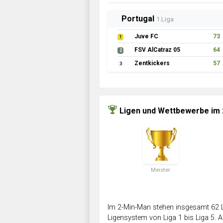
Portugal
1.Liga
Juve FC
73
1
FSV AlCatraz 05
64
2
Zentkickers
57
3
Ligen und Wettbewerbe im
Meister
Im 2-Min-Man stehen insgesamt 62 L
Ligensystem von Liga 1 bis Liga 5. Ab