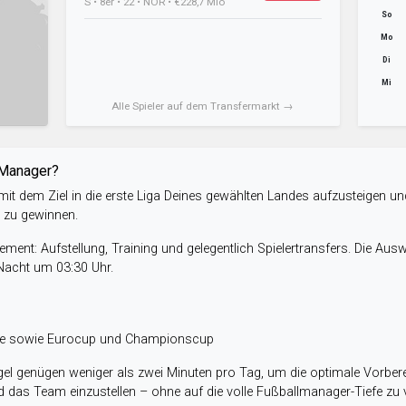
S • 8er • 22 • NOR • €228,7 Mio
So
Mo
Di
Mi
Alle Spieler auf dem Transfermarkt →
-Manager?
it dem Ziel in die erste Liga Deines gewählten Landes aufzusteigen un
e zu gewinnen.
ent: Aufstellung, Training und gelegentlich Spielertransfers. Die Aus
 Nacht um 03:30 Uhr.
ele sowie Eurocup und Championscup
el genügen weniger als zwei Minuten pro Tag, um die optimale Vorbere
 das Team einzustellen – ohne auf die volle Fußballmanager-Tiefe zu v