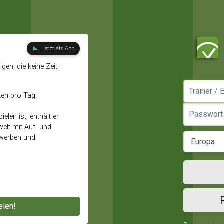
Jetzt als App
gen, die keine Zeit
Manager / E
ten pro Tag.
Passwort
elen ist, enthält er
elt mit Auf- und
ewerben und
elen!