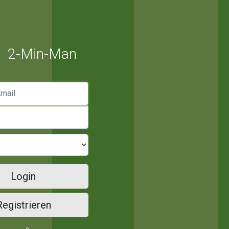
2-Min-Man
mail
Login
Registrieren