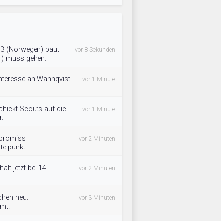
k03 (Norwegen) baut
vor 8 Sekunden
r) muss gehen.
Interesse an Wannqvist
vor 1 Minute
chickt Scouts auf die
vor 1 Minute
r.
mpromiss –
vor 2 Minuten
telpunkt.
lt jetzt bei 14
vor 2 Minuten
chen neu:
vor 3 Minuten
mmt.