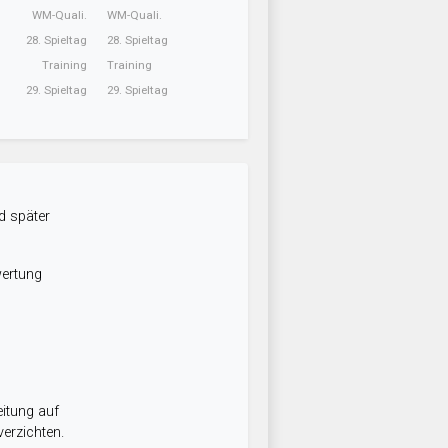
WM-Quali.
WM-Quali.
28. Spieltag
28. Spieltag
Training
Training
29. Spieltag
29. Spieltag
d später
wertung
itung auf
erzichten.