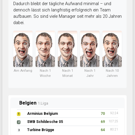
Dadurch bleibt der tägliche Aufwand minimal – und
dennoch lässt sich langfristig erfolgreich ein Team
aufbauen. So sind viele Manager seit mehr als 20 Jahren
dabei.
Am Anfang
Nach 1
Nach 1
Nach 1
Nach 10
Woche
Monat
Jahr
Jahren
Belgien
1.Liga
Arminius Belgium
70
92:24
1
SWB Schildesche 05
69
107:25
2
Turbine Brügge
64
80:21
3