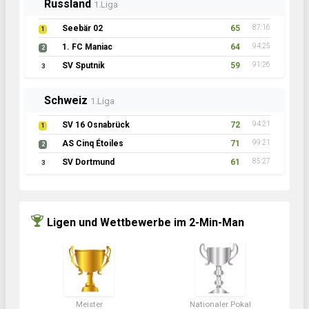
Russland
1.Liga
Seebär 02
65
87:16
1
1. FC Maniac
64
94:25
2
SV Sputnik
59
91:26
3
Schweiz
1.Liga
SV 16 Osnabrück
72
94:21
1
AS Cinq Étoiles
71
99:21
2
SV Dortmund
61
85:27
3
Ligen und Wettbewerbe im 2-Min-Man
Meister
Nationaler Pokal