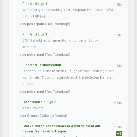
Finnland Liga 1
1 Std
Was aber gerade wichtiger ist , Stephan hat uns zur WM
geführt.🤩🤩🤩
von
pokerpaul
(Tus Totenkopf)
Finnland Liga 1
1 Std
CC-Titel gibt auch einen Punkt übrigens. Schon
komisch.
von
pokerpaul
(Tus Totenkopf)
Finnland - Qualifikation
1 Std
Stephan ich ziehe meinen Hut , ganz tolle Leistung auch
von Dir als NT. Und natürlich auch herzlichsten Dank an
die Abs...
von
pokerpaul
(Tus Totenkopf)
Liechtenstein Liga 2
2 Std
Kein Problem …
von
Gress
(Clube do Maricá)
Stärke durch Tausendsassa 4 wurde nicht auf
2 Std
neuen Trainer übertragen
+1