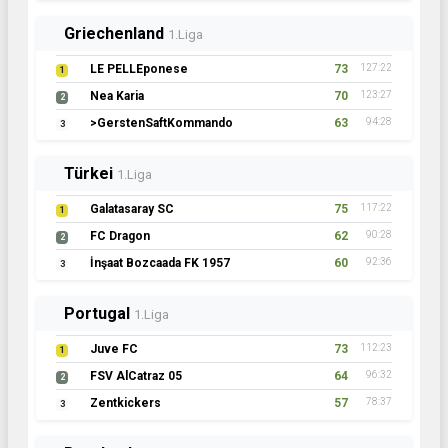
Griechenland
1.Liga
LE PELLEponese
73
127:22
1
Nea Karia
70
123:27
2
>GerstenSaftKommando
63
94:28
3
Türkei
1.Liga
Galatasaray SC
75
117:22
1
FC Dragon
62
90:28
2
İnşaat Bozcaada FK 1957
60
92:36
3
Portugal
1.Liga
Juve FC
73
112:23
1
FSV AlCatraz 05
64
96:32
2
Zentkickers
57
78:37
3