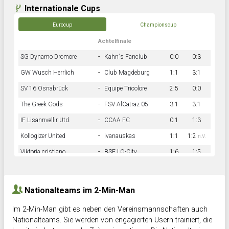
Internationale Cups
Eurocup
Championscup
Achtelfinale
SG Dynamo Dromore
-
Kahn´s Fanclub
0:0
0:3
GW Wusch Herrlich
-
Club Magdeburg
1:1
3:1
SV 16 Osnabrück
-
Equipe Tricolore
2:5
0:0
The Greek Gods
-
FSV AlCatraz 05
3:1
3:1
IF Lisannvellir Utd.
-
CCAA FC
0:1
1:3
Kollogizer United
-
Ivanauskas
1:1
1:2
n.V.
Viktoria cristiano
-
BSF LO-City
1:6
1:5
Hnk Rama
-
Südstadkicker
0:1
2:2
Nationalteams im 2-Min-Man
Im 2-Min-Man gibt es neben den Vereinsmannschaften auch
Nationalteams. Sie werden von engagierten Usern trainiert, die