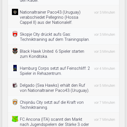
den Kader.
Nationaltrainer Paco43 (Uruguay)
vor 3 Minuten
verabschiedet Pellegrino (Hossa
Cappel II) aus der Nationalelf.
Skopje City drückt aufs Gas:
vor 3 Minuten
Techniktraining auf dem Trainingsplan.
Black Hawk United: 6 Spieler starten
vor 3 Minuten
zum Konditska.
Hamburg Corps setzt auf Feinschliff: 2
vor 4 Minuten
Spieler in Rehazentrum.
Delgado (Sea Hawks) erhält den Ruf
vor 5 Minuten
von Nationaltrainer Paco43 (Uruguay).
Chișinău City setzt auf die Kraft von
vor 7 Minuten
Techniktraining.
FC Ancona (ITA) scannt den Markt
vor 7 Minuten
nach Jugendspielern der Stärke 3 oder