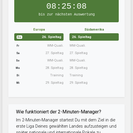
08:25:07
bis zur nächsten Auswertung
Europa
Südamerika
26. Spieltag
26. Spieltag
Do
WM-Quali.
WM-Quali.
Fr
27. Spieltag
27. Spieltag
Sa
WM-Quali.
WM-Quali.
So
28. Spieltag
28. Spieltag
Mo
Training
Training
Di
29. Spieltag
29. Spieltag
Mi
Wie funktioniert der 2-Minuten-Manager?
Im 2-Minuten-Manager startest Du mit dem Ziel in die
erste Liga Deines gewählten Landes aufzusteigen und
später nationale und internationale Pokale zu