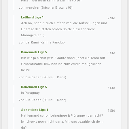
Passt. Wer lesen kann ist klar im Vorteil
von
mencher
(Bäscher Browns 06)
Lettland Liga 1
2 Std
Ach nix, schaut euch einfach mal die Aufstellungen und
Einsätze der letzten beiden Spiele dieses "neuen"
Managers an. ;...
von
derKami
(Kahn´s Fanclub)
Dänemark Liga 5
3 Std
Bin wie ja siehst jetzt 5 Jahre dabei , aber ein Team mit
Gesamtstärke 1847 hab ich zum ersten mal gesehen
heute.
von
Die Dänen
(FC Neu . Däne)
Dänemark Liga 5
3 Std
In Paraguay.
von
Die Dänen
(FC Neu . Däne)
Schottland Liga 1
4 Std
Hat jemand schon Lehrgänge & Prüfungen gemacht?
Ich checks noch nicht ganz. Mit was bezahle ich denn
da?