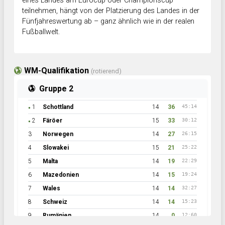
eines Landes am Eurocup oder Championscup
teilnehmen, hängt von der Platzierung des Landes in der
Fünfjahreswertung ab – ganz ähnlich wie in der realen
Fußballwelt.
WM-Qualifikation
(rotierend)
Gruppe 2
1
Schottland
14
36
45:14
●
2
Färöer
15
33
30:12
●
3
Norwegen
14
27
26:15
4
Slowakei
15
21
25:22
5
Malta
14
19
22:29
6
Mazedonien
14
15
19:24
7
Wales
14
14
32:27
8
Schweiz
14
14
15:23
9
Rumänien
14
0
12:60