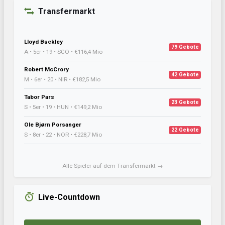
Transfermarkt
Lloyd Buckley
79 Gebote
A • 5er • 19 • SCO • €116,4 Mio
Robert McCrory
42 Gebote
M • 6er • 20 • NIR • €182,5 Mio
Tabor Pars
23 Gebote
S • 5er • 19 • HUN • €149,2 Mio
Ole Bjørn Porsanger
22 Gebote
S • 8er • 22 • NOR • €228,7 Mio
Alle Spieler auf dem Transfermarkt →
Live-Countdown