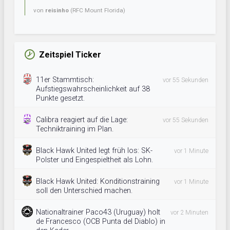
von
reisinho
(RFC Mount Florida)
Zeitspiel Ticker
11er Stammtisch:
vor 55 Sekunden
Aufstiegswahrscheinlichkeit auf 38
Punkte gesetzt.
Calibra reagiert auf die Lage:
vor 55 Sekunden
Techniktraining im Plan.
Black Hawk United legt früh los: SK-
vor 1 Minute
Polster und Eingespieltheit als Lohn.
Black Hawk United: Konditionstraining
vor 1 Minute
soll den Unterschied machen.
Nationaltrainer Paco43 (Uruguay) holt
vor 2 Minuten
de Francesco (OCB Punta del Diablo) in