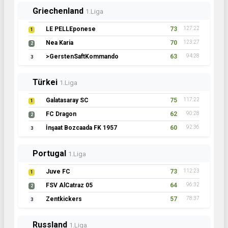
Griechenland
1.Liga
LE PELLEponese
73
127:22
1
Nea Karia
70
123:27
2
>GerstenSaftKommando
63
94:28
3
Türkei
1.Liga
Galatasaray SC
75
117:22
1
FC Dragon
62
90:28
2
İnşaat Bozcaada FK 1957
60
92:36
3
Portugal
1.Liga
Juve FC
73
112:23
1
FSV AlCatraz 05
64
96:32
2
Zentkickers
57
78:37
3
Russland
1.Liga