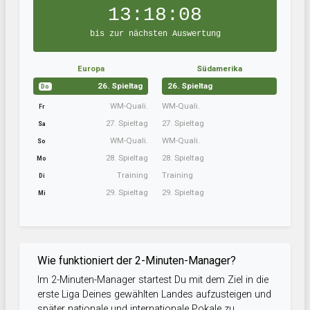
13:18:08
bis zur nächsten Auswertung
Europa
Südamerika
26. Spieltag
26. Spieltag
Do
WM-Quali.
WM-Quali.
Fr
27. Spieltag
27. Spieltag
Sa
WM-Quali.
WM-Quali.
So
28. Spieltag
28. Spieltag
Mo
Training
Training
Di
29. Spieltag
29. Spieltag
Mi
Wie funktioniert der 2-Minuten-Manager?
Im 2-Minuten-Manager startest Du mit dem Ziel in die
erste Liga Deines gewählten Landes aufzusteigen und
später nationale und internationale Pokale zu