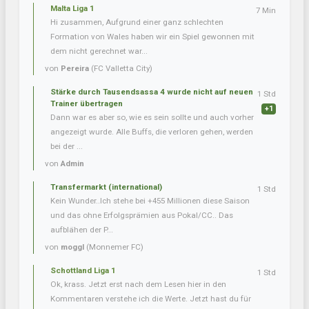
Malta Liga 1
7 Min
Hi zusammen, Aufgrund einer ganz schlechten
Formation von Wales haben wir ein Spiel gewonnen mit
dem nicht gerechnet war...
von
Pereira
(FC Valletta City)
Stärke durch Tausendsassa 4 wurde nicht auf neuen
1 Std
Trainer übertragen
+1
Dann war es aber so, wie es sein sollte und auch vorher
angezeigt wurde. Alle Buffs, die verloren gehen, werden
bei der ...
von
Admin
Transfermarkt (international)
1 Std
Kein Wunder..Ich stehe bei +455 Millionen diese Saison
und das ohne Erfolgsprämien aus Pokal/CC.. Das
aufblähen der P...
von
moggl
(Monnemer FC)
Schottland Liga 1
1 Std
Ok, krass. Jetzt erst nach dem Lesen hier in den
Kommentaren verstehe ich die Werte. Jetzt hast du für