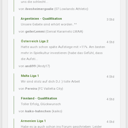
uns die schlecht...
von
ilvesheimergoalie
(07 Lowlands Athletic)
Argentinien - Qualifikation
3 Std
Unsere Gebete sind erhört worden..^^
von
geilerLemmi
(Genial Karamelo LMAA)
Österreich Liga 2
4 Std
Hatte auch schon späte Aufstiege mit >11%. Am besten
mehr in Spielkultur investieren (habe das Gefühl, dass
die Aufsti...
von
andi99
(Andy17)
Malta Liga 1
4 Std
Wir sind stolz auf dich DJ :) tolle Arbeit
von
Pereira
(FC Valletta City)
Finnland - Qualifikation
4 Std
Toller Erfolg, Glückwunsch
von
kaiko-hahnchen
(kaiko)
Armenien Liga 1
4 Std
Habe es ja auch schon ins Forum geschrieben: Leider