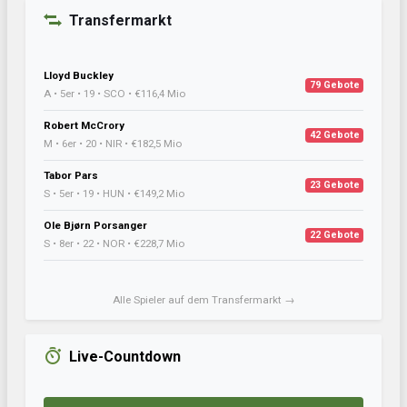
Transfermarkt
Lloyd Buckley
79 Gebote
A • 5er • 19 • SCO • €116,4 Mio
Robert McCrory
42 Gebote
M • 6er • 20 • NIR • €182,5 Mio
Tabor Pars
23 Gebote
S • 5er • 19 • HUN • €149,2 Mio
Ole Bjørn Porsanger
22 Gebote
S • 8er • 22 • NOR • €228,7 Mio
Alle Spieler auf dem Transfermarkt →
Live-Countdown