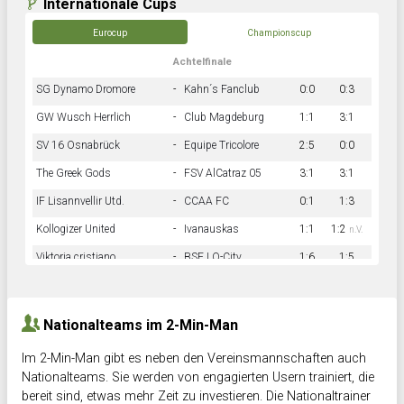
Internationale Cups
Eurocup
Championscup
Achtelfinale
SG Dynamo Dromore
-
Kahn´s Fanclub
0:0
0:3
GW Wusch Herrlich
-
Club Magdeburg
1:1
3:1
SV 16 Osnabrück
-
Equipe Tricolore
2:5
0:0
The Greek Gods
-
FSV AlCatraz 05
3:1
3:1
IF Lisannvellir Utd.
-
CCAA FC
0:1
1:3
Kollogizer United
-
Ivanauskas
1:1
1:2
n.V.
Viktoria cristiano
-
BSF LO-City
1:6
1:5
Hnk Rama
-
Südstadkicker
0:1
2:2
Nationalteams im 2-Min-Man
Im 2-Min-Man gibt es neben den Vereinsmannschaften auch
Nationalteams. Sie werden von engagierten Usern trainiert, die
bereit sind, etwas mehr Zeit zu investieren. Die Nationaltrainer