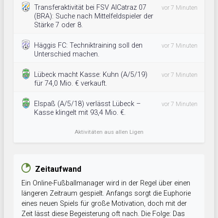
Transferaktivität bei FSV AlCatraz 07
vor 7 Minuten
(BRA): Suche nach Mittelfeldspieler der
Stärke 7 oder 8.
Häggis FC: Techniktraining soll den
vor 7 Minuten
Unterschied machen.
Lübeck macht Kasse: Kuhn (A/5/19)
vor 7 Minuten
für 74,0 Mio. € verkauft.
Elspaß (A/5/18) verlässt Lübeck –
vor 7 Minuten
Kasse klingelt mit 93,4 Mio. €.
Aktivitäten aus allen Ligen
Zeitaufwand
Ein Online-Fußballmanager wird in der Regel über einen
längeren Zeitraum gespielt. Anfangs sorgt die Euphorie
eines neuen Spiels für große Motivation, doch mit der
Zeit lässt diese Begeisterung oft nach. Die Folge: Das