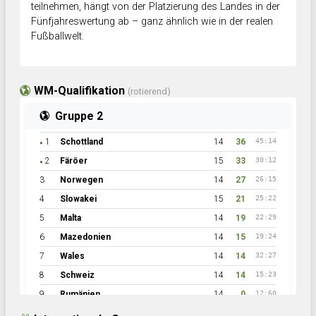
teilnehmen, hängt von der Platzierung des Landes in der
Fünfjahreswertung ab – ganz ähnlich wie in der realen
Fußballwelt.
WM-Qualifikation
(rotierend)
Gruppe 2
1
Schottland
14
36
45:14
●
2
Färöer
15
33
30:12
●
3
Norwegen
14
27
26:15
4
Slowakei
15
21
25:22
5
Malta
14
19
22:29
6
Mazedonien
14
15
19:24
7
Wales
14
14
32:27
8
Schweiz
14
14
15:23
9
Rumänien
14
0
12:60