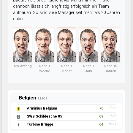
Dadurch bleibt der tägliche Aufwand minimal – und
dennoch lässt sich langfristig erfolgreich ein Team
aufbauen. So sind viele Manager seit mehr als 20 Jahren
dabei.
Am Anfang
Nach 1
Nach 1
Nach 1
Nach 10
Woche
Monat
Jahr
Jahren
Belgien
1.Liga
Arminius Belgium
70
92:24
1
SWB Schildesche 05
69
107:25
2
Turbine Brügge
64
80:21
3