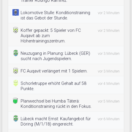
Trainer Rodrigo Ramírez.
Lokomotive Stulle: Konditionstraining
vor 2 Minuten
ist das Gebot der Stunde.
Koffer gepackt: 5 Spieler von FC
vor 2 Minuten
Auqavit ab zum
Höhentrainingszentrum.
Neuzugang in Planung: Lübeck (GER)
vor 3 Minuten
sucht nach Jugendspielern.
FC Auqavit verlängert mit 1 Spielern.
vor 3 Minuten
Schorletruppe erhöht Gehalt auf 58
vor 4 Minuten
Punkte.
Planwechsel bei Humba Täterä:
vor 5 Minuten
Konditionstraining rückt in den Fokus.
Lübeck macht Ernst: Kaufangebot für
vor 6 Minuten
Döring (M/1/18) eingereicht.