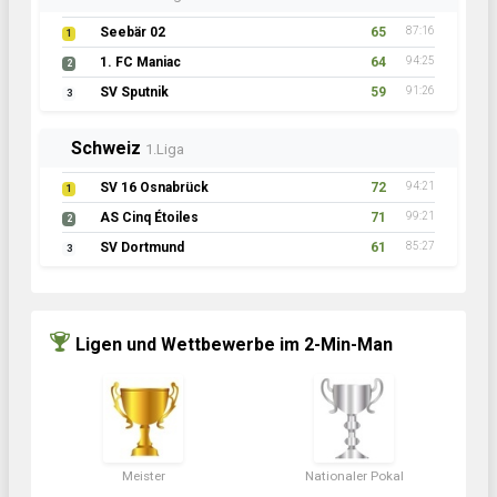
Seebär 02
65
87:16
1
1. FC Maniac
64
94:25
2
SV Sputnik
59
91:26
3
Schweiz
1.Liga
SV 16 Osnabrück
72
94:21
1
AS Cinq Étoiles
71
99:21
2
SV Dortmund
61
85:27
3
Ligen und Wettbewerbe im 2-Min-Man
Meister
Nationaler Pokal