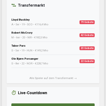
Transfermarkt
Lloyd Buckley
79 Gebote
A • 5er • 19 • SCO • €116,4 Mio
Robert McCrory
42 Gebote
M • 6er • 20 • NIR • €182,5 Mio
Tabor Pars
23 Gebote
S • 5er • 19 • HUN • €149,2 Mio
Ole Bjørn Porsanger
22 Gebote
S • 8er • 22 • NOR • €228,7 Mio
Alle Spieler auf dem Transfermarkt →
Live-Countdown