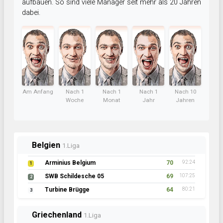
aufbauen. So sind viele Manager seit mehr als 20 Jahren
dabei.
Am Anfang
Nach 1
Nach 1
Nach 1
Nach 10
Woche
Monat
Jahr
Jahren
Belgien
1.Liga
Arminius Belgium
70
92:24
1
SWB Schildesche 05
69
107:25
2
Turbine Brügge
64
80:21
3
Griechenland
1.Liga