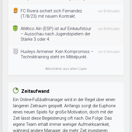
FC Rivera sichert sich Fernandez
vor 8 Minuten
(T/8/23) mit neuem Kontrakt.
Atlético Aín (ESP) ist auf Einkaufstour
vor 8 Minuten
– Ausschau nach Jugendspielern der
Stärke 3 oder 4.
Huxleys Armenier: Kein Kompromiss –
vor 9 Minuten
Techniktraining steht im Mittelpunkt.
Aktivitäten aus allen Ligen
Zeitaufwand
Ein Online-Fußballmanager wird in der Regel über einen
längeren Zeitraum gespielt. Anfangs sorgt die Euphorie
eines neuen Spiels für große Motivation, doch mit der
Zeit lässt diese Begeisterung oft nach. Die Folge: Das
eigene Team erhält immer weniger Aufmerksamkeit,
während andere Manager, die mehr Zeit investieren,