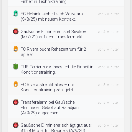
Einheit in Techniktraining.
FC Helsinki sichert sich Välivaara
vor 3 Minuten
(S/8/25) mit neuem Kontrakt.
Gaußsche Eliminierer listet Sivakov
vor 4 Minuten
(M/7/21) auf dem Transfermarkt.
FC Rivera bucht Rehazentrum für 2
vor 5 Minuten
Spieler.
TUS Terrier n.e.v. investiert die Einheit in
vor 5 Minuten
Konditionstraining.
FC Rivera streicht alles – nur
vor 5 Minuten
Konditionstraining zählt jetzt.
Transferalarm bei Gaußsche
vor 5 Minuten
Eliminierer: Gebot auf Baladjian
(A/9/29) abgegeben.
Gaußsche Eliminierer schlägt gut aus:
vor 6 Minuten
315,8 Mio. € für Brauneis (A/9/30).