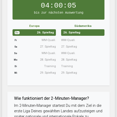
04:00:05
bis zur nächsten Auswertung
Europa
Südamerika
26. Spieltag
26. Spieltag
Do
WM-Quali.
WM-Quali.
Fr
27. Spieltag
27. Spieltag
Sa
WM-Quali.
WM-Quali.
So
28. Spieltag
28. Spieltag
Mo
Training
Training
Di
29. Spieltag
29. Spieltag
Mi
Wie funktioniert der 2-Minuten-Manager?
Im 2-Minuten-Manager startest Du mit dem Ziel in die
erste Liga Deines gewählten Landes aufzusteigen und
später nationale und internationale Pokale zu