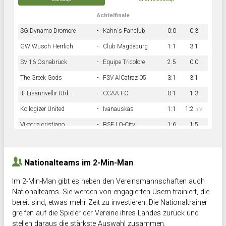
Achtelfinale
SG Dynamo Dromore
-
Kahn´s Fanclub
0:0
0:3
GW Wusch Herrlich
-
Club Magdeburg
1:1
3:1
SV 16 Osnabrück
-
Equipe Tricolore
2:5
0:0
The Greek Gods
-
FSV AlCatraz 05
3:1
3:1
IF Lisannvellir Utd.
-
CCAA FC
0:1
1:3
Kollogizer United
-
Ivanauskas
1:1
1:2
n.V.
Viktoria cristiano
-
BSF LO-City
1:6
1:5
Hnk Rama
-
Südstadkicker
0:1
2:2
Nationalteams im 2-Min-Man
Im 2-Min-Man gibt es neben den Vereinsmannschaften auch
Nationalteams. Sie werden von engagierten Usern trainiert, die
bereit sind, etwas mehr Zeit zu investieren. Die Nationaltrainer
greifen auf die Spieler der Vereine ihres Landes zurück und
stellen daraus die stärkste Auswahl zusammen.