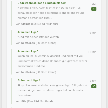
Ungewöhnlich hohe Eingespielhheit
jetzt
Nochmals nein. Auch nicht wenn Du es noch 10x
+1
behauptest. Ich habe das niemals angeprangert und
niemand persönlich zum...
von
Claudo
(Eiði Deiggj Víkingur)
Armenien Liga 1
9 Min
*und mit deinen jetzigen Werten
von
huetteben
(FC Oben Ohne)
Armenien Liga 1
11 Min
Wenn du im EC 2x mit sv gespielt und nicht mit viel
und normal wären deine Chancen gut gewesen weiter
zu kommen. Und mo...
von
huetteben
(FC Oben Ohne)
Schottland Liga 1
2 Std
❤️ spielen zwar weiterhin eine gewichtige Rolle, aber in
+1
meinen Augen werden diese Jäger bald nicht mehr
dominieren...
von
Silv
(Real Utd. Scotland)