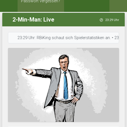
Passwort vergessen?
2-Min-Man: Live
23:29 Uhr
23:29 Uhr: RBiKing schaut sich Spielerstatistiken an. • 23:27 Uhr: 