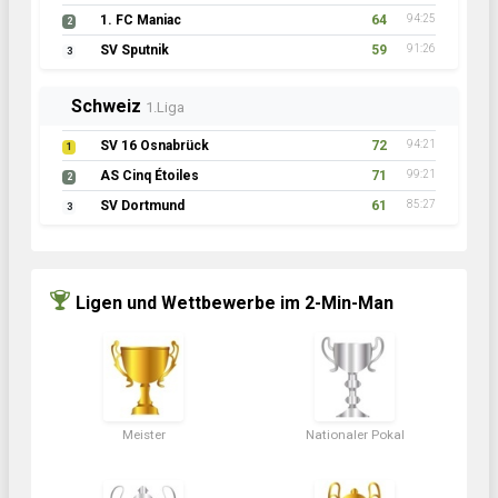
1. FC Maniac
64
94:25
2
SV Sputnik
59
91:26
3
Schweiz
1.Liga
SV 16 Osnabrück
72
94:21
1
AS Cinq Étoiles
71
99:21
2
SV Dortmund
61
85:27
3
Ligen und Wettbewerbe im 2-Min-Man
Meister
Nationaler Pokal