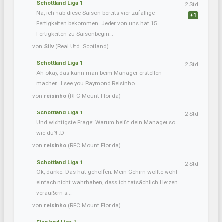
Schottland Liga 1
2 Std
Na, ich hab diese Saison bereits vier zufällige
+1
Fertigkeiten bekommen. Jeder von uns hat 15
Fertigkeiten zu Saisonbegin...
von
Silv
(Real Utd. Scotland)
Schottland Liga 1
2 Std
Ah okay, das kann man beim Manager erstellen
machen. I see you Raymond Reisinho.
von
reisinho
(RFC Mount Florida)
Schottland Liga 1
2 Std
Und wichtigste Frage: Warum heißt dein Manager so
wie du?! :D
von
reisinho
(RFC Mount Florida)
Schottland Liga 1
2 Std
Ok, danke. Das hat geholfen. Mein Gehirn wollte wohl
einfach nicht wahrhaben, dass ich tatsächlich Herzen
veräußern s...
von
reisinho
(RFC Mount Florida)