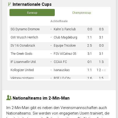
Internationale Cups
Eurocup
Championscup
Achtelfinale
SG Dynamo Dromore
-
Kahn´s Fanclub
0:0
0:3
GW Wusch Herrlich
-
Club Magdeburg
1:1
3:1
SV 16 Osnabrück
-
Equipe Tricolore
2:5
0:0
The Greek Gods
-
FSV AlCatraz 05
3:1
3:1
IF Lisannvellir Utd.
-
CCAA FC
0:1
1:3
Kollogizer United
-
Ivanauskas
1:1
1:2
n.V.
Viktoria cristiano
-
BSF LO-City
1:6
1:5
Hnk Rama
-
Südstadkicker
0:1
2:2
Nationalteams im 2-Min-Man
Im 2-Min-Man gibt es neben den Vereinsmannschaften auch
Nationalteams. Sie werden von engagierten Usern trainiert, die