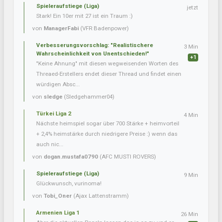
Spieleraufstiege (Liga)
jetzt
Stark! Ein 10er mit 27 ist ein Traum :)
von
ManagerFabi
(VFR Badenpower)
Verbesserungsvorschlag: "Realistischere
3 Min
Wahrscheinlichkeit von Unentschieden!"
+1
"Keine Ahnung" mit diesen wegweisenden Worten des
Threaed-Erstellers endet dieser Thread und findet einen
würdigen Absc...
von
sledge
(Sledgehammer04)
Türkei Liga 2
4 Min
Nächste heimspiel sogar über 700 Stärke + heimvorteil
+ 2,4% heimstärke durch niedrigere Preise :) wenn das
auch nic...
von
dogan.mustafa0790
(AFC MUSTI ROVERS)
Spieleraufstiege (Liga)
9 Min
Glückwunsch, vurinoma!
von
Tobi_Oner
(Ajax Lattenstramm)
Armenien Liga 1
26 Min