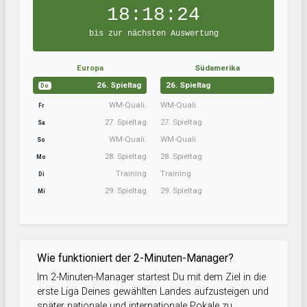
18:18:23
bis zur nächsten Auswertung
Europa
Südamerika
26. Spieltag
26. Spieltag
Do
WM-Quali.
WM-Quali.
Fr
27. Spieltag
27. Spieltag
Sa
WM-Quali.
WM-Quali.
So
28. Spieltag
28. Spieltag
Mo
Training
Training
Di
29. Spieltag
29. Spieltag
Mi
Wie funktioniert der 2-Minuten-Manager?
Im 2-Minuten-Manager startest Du mit dem Ziel in die
erste Liga Deines gewählten Landes aufzusteigen und
später nationale und internationale Pokale zu