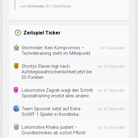
von
SCCondor
(FC Oldenfelde)
Zeitspiel Ticker
Stormrider: Kein Kompromiss –
vor 9 Sekunden
Techniktraining steht im Mittelpunkt.
Shortys Eleven legt nach:
vor 26 Sekunden
Aufstiegswahrscheinlichkeit jetzt bei
55 Punkten.
Lokomotive Zagreb wagt den Schritt:
vor 37 Sekunden
Spezialtraining ersetzt alles andere.
Team Spooner setzt auf Extra-
vor 49 Sekunden
Schliff: 1 Spieler in Konditska.
Lokomotive Khakis justiert –
vor 59 Sekunden
Grundtechniken ab sofort Pflicht.