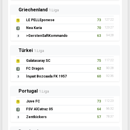
Griechenland
1.Liga
LE PELLEponese
73
127:22
1
Nea Karia
70
123:27
2
>GerstenSaftKommando
63
94:28
3
Türkei
1.Liga
Galatasaray SC
75
117:22
1
FC Dragon
62
90:28
2
İnşaat Bozcaada FK 1957
60
92:36
3
Portugal
1.Liga
Juve FC
73
112:23
1
FSV AlCatraz 05
64
96:32
2
Zentkickers
57
78:37
3