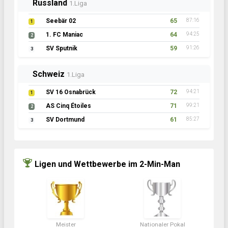
Russland
1.Liga
Seebär 02
65
87:16
1
1. FC Maniac
64
94:25
2
SV Sputnik
59
91:26
3
Schweiz
1.Liga
SV 16 Osnabrück
72
94:21
1
AS Cinq Étoiles
71
99:21
2
SV Dortmund
61
85:27
3
Ligen und Wettbewerbe im 2-Min-Man
Meister
Nationaler Pokal