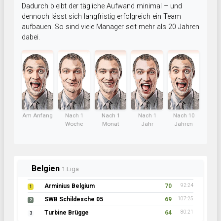
Dadurch bleibt der tägliche Aufwand minimal – und
dennoch lässt sich langfristig erfolgreich ein Team
aufbauen. So sind viele Manager seit mehr als 20 Jahren
dabei.
Am Anfang
Nach 1
Nach 1
Nach 1
Nach 10
Woche
Monat
Jahr
Jahren
Belgien
1.Liga
Arminius Belgium
70
92:24
1
SWB Schildesche 05
69
107:25
2
Turbine Brügge
64
80:21
3