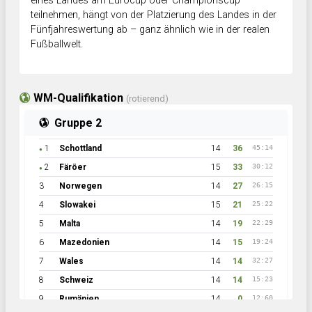
eines Landes am Eurocup oder Championscup
teilnehmen, hängt von der Platzierung des Landes in der
Fünfjahreswertung ab – ganz ähnlich wie in der realen
Fußballwelt.
WM-Qualifikation
(rotierend)
Gruppe 2
1
Schottland
14
36
45:14
●
2
Färöer
15
33
30:12
●
3
Norwegen
14
27
26:15
4
Slowakei
15
21
25:22
5
Malta
14
19
22:29
6
Mazedonien
14
15
19:24
7
Wales
14
14
32:27
8
Schweiz
14
14
15:23
9
Rumänien
14
0
12:60