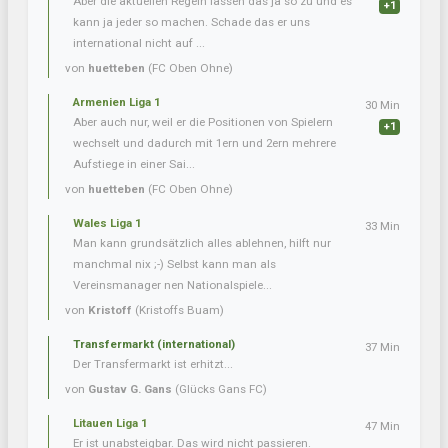
Aber die aktuellen Regeln lassen das ja so zu und es
+1
kann ja jeder so machen. Schade das er uns
international nicht auf ...
von
huetteben
(FC Oben Ohne)
Armenien Liga 1
30 Min
Aber auch nur, weil er die Positionen von Spielern
+1
wechselt und dadurch mit 1ern und 2ern mehrere
Aufstiege in einer Sai...
von
huetteben
(FC Oben Ohne)
Wales Liga 1
33 Min
Man kann grundsätzlich alles ablehnen, hilft nur
manchmal nix ;-) Selbst kann man als
Vereinsmanager nen Nationalspiele...
von
Kristoff
(Kristoffs Buam)
Transfermarkt (international)
37 Min
Der Transfermarkt ist erhitzt...
von
Gustav G. Gans
(Glücks Gans FC)
Litauen Liga 1
47 Min
Er ist unabsteigbar. Das wird nicht passieren.