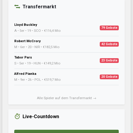
Transfermarkt
Lloyd Buckley
79 Gebote
A • 5er • 19 • SCO • €116,4 Mio
Robert McCrory
42 Gebote
M • 6er • 20 • NIR • €182,5 Mio
Tabor Pars
23 Gebote
S • 5er • 19 • HUN • €149,2 Mio
Alfred Pianka
20 Gebote
M • 9er • 26 • POL • €519,7 Mio
Alle Spieler auf dem Transfermarkt →
Live-Countdown