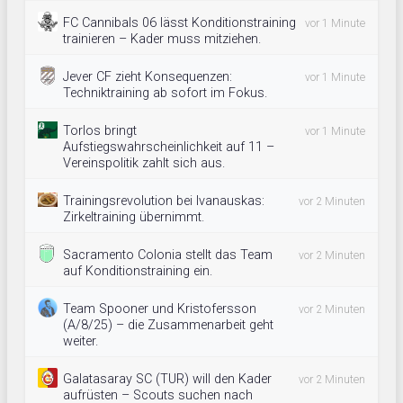
FC Cannibals 06 lässt Konditionstraining
vor 1 Minute
trainieren – Kader muss mitziehen.
Jever CF zieht Konsequenzen:
vor 1 Minute
Techniktraining ab sofort im Fokus.
Torlos bringt
vor 1 Minute
Aufstiegswahrscheinlichkeit auf 11 –
Vereinspolitik zahlt sich aus.
Trainingsrevolution bei Ivanauskas:
vor 2 Minuten
Zirkeltraining übernimmt.
Sacramento Colonia stellt das Team
vor 2 Minuten
auf Konditionstraining ein.
Team Spooner und Kristofersson
vor 2 Minuten
(A/8/25) – die Zusammenarbeit geht
weiter.
Galatasaray SC (TUR) will den Kader
vor 2 Minuten
aufrüsten – Scouts suchen nach