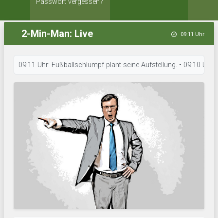
Passwort vergessen?
2-Min-Man: Live
09:11 Uhr
09:11 Uhr: Fußballschlumpf plant seine Aufstellung. • 09:10 Uhr: SG Dy