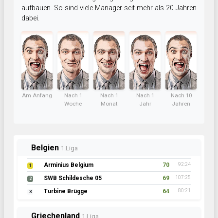
aufbauen. So sind viele Manager seit mehr als 20 Jahren
dabei.
Am Anfang
Nach 1
Nach 1
Nach 1
Nach 10
Woche
Monat
Jahr
Jahren
Belgien
1.Liga
Arminius Belgium
70
92:24
1
SWB Schildesche 05
69
107:25
2
Turbine Brügge
64
80:21
3
Griechenland
1.Liga