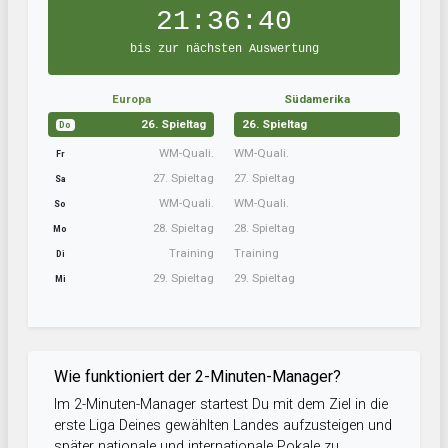
21:36:39
bis zur nächsten Auswertung
Europa
Südamerika
26. Spieltag
26. Spieltag
Do
WM-Quali.
WM-Quali.
Fr
27. Spieltag
27. Spieltag
Sa
WM-Quali.
WM-Quali.
So
28. Spieltag
28. Spieltag
Mo
Training
Training
Di
29. Spieltag
29. Spieltag
Mi
Wie funktioniert der 2-Minuten-Manager?
Im 2-Minuten-Manager startest Du mit dem Ziel in die
erste Liga Deines gewählten Landes aufzusteigen und
später nationale und internationale Pokale zu