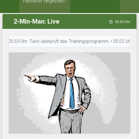
Passwort vergessen?
2-Min-Man: Live
05:53 Uhr
5:53 Uhr: Tünn überprüft das Trainingsprogramm. • 05:52 Uhr: Havanna Cl