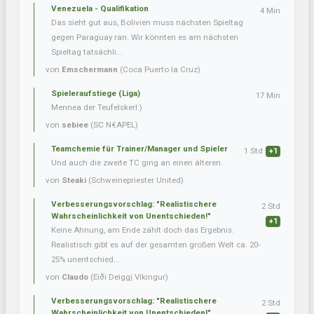
Venezuela - Qualifikation
4 Min
Das sieht gut aus, Bolivien muss nächsten Spieltag
gegen Paraguay ran. Wir könnten es am nächsten
Spieltag tatsächli...
von
Emschermann
(Coca Puerto la Cruz)
Spieleraufstiege (Liga)
17 Min
Mennea der Teufelskerl:)
von
sebiee
(SC N€APEL)
Teamchemie für Trainer/Manager und Spieler
1 Std
+1
Und auch die zweite TC ging an einen älteren.
von
Steaki
(Schweinepriester United)
Verbesserungsvorschlag: "Realistischere
2 Std
Wahrscheinlichkeit von Unentschieden!"
+1
Keine Ahnung, am Ende zählt doch das Ergebnis.
Realistisch gibt es auf der gesamten großen Welt ca. 20-
25% unentschied...
von
Claudo
(Eiði Deiggj Víkingur)
Verbesserungsvorschlag: "Realistischere
2 Std
Wahrscheinlichkeit von Unentschieden!"