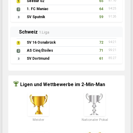
Seebär 02
65
87:16
1
1. FC Maniac
64
94:25
2
SV Sputnik
59
91:26
3
Schweiz
1.Liga
SV 16 Osnabrück
72
94:21
1
AS Cinq Étoiles
71
99:21
2
SV Dortmund
61
85:27
3
Ligen und Wettbewerbe im 2-Min-Man
Meister
Nationaler Pokal