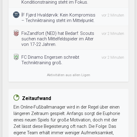
Konditionstraining steht im Fokus.
ÍF Fjørd Hvaldørvík: Kein Kompromiss
vor 2 Minuten
– Techniktraining steht im Mittelpunkt.
FixZandfort (NED) hat Bedarf: Scouts
vor 2 Minuten
suchen nach Mittelfeldspieler im Alter
von 17-22 Jahren.
FC Dinamo Engersen schreibt
vor 2 Minuten
Techniktraining groß.
Aktivitäten aus allen Ligen
Zeitaufwand
Ein Online-Fußballmanager wird in der Regel über einen
längeren Zeitraum gespielt. Anfangs sorgt die Euphorie
eines neuen Spiels für große Motivation, doch mit der
Zeit lässt diese Begeisterung oft nach. Die Folge: Das
eigene Team erhält immer weniger Aufmerksamkeit,