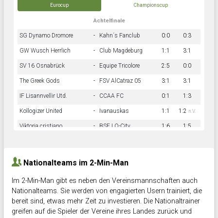
Eurocup
Championscup
Achtelfinale
SG Dynamo Dromore
-
Kahn´s Fanclub
0:0
0:3
GW Wusch Herrlich
-
Club Magdeburg
1:1
3:1
SV 16 Osnabrück
-
Equipe Tricolore
2:5
0:0
The Greek Gods
-
FSV AlCatraz 05
3:1
3:1
IF Lisannvellir Utd.
-
CCAA FC
0:1
1:3
Kollogizer United
-
Ivanauskas
1:1
1:2
n.V.
Viktoria cristiano
-
BSF LO-City
1:6
1:5
Hnk Rama
-
Südstadkicker
0:1
2:2
Nationalteams im 2-Min-Man
Im 2-Min-Man gibt es neben den Vereinsmannschaften auch
Nationalteams. Sie werden von engagierten Usern trainiert, die
bereit sind, etwas mehr Zeit zu investieren. Die Nationaltrainer
greifen auf die Spieler der Vereine ihres Landes zurück und