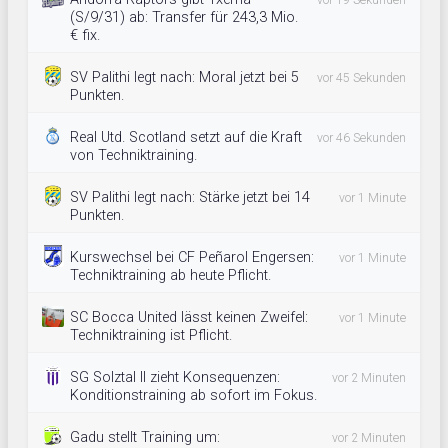
vor 19 Sekunden
(S/9/31) ab: Transfer für 243,3 Mio.
€ fix.
SV Palithi legt nach: Moral jetzt bei 5
vor 45 Sekunden
Punkten.
Real Utd. Scotland setzt auf die Kraft
vor 46 Sekunden
von Techniktraining.
SV Palithi legt nach: Stärke jetzt bei 14
vor 1 Minute
Punkten.
Kurswechsel bei CF Peñarol Engersen:
vor 1 Minute
Techniktraining ab heute Pflicht.
SC Bocca United lässt keinen Zweifel:
vor 1 Minute
Techniktraining ist Pflicht.
SG Solztal II zieht Konsequenzen:
vor 2 Minuten
Konditionstraining ab sofort im Fokus.
Gadu stellt Training um:
vor 2 Minuten