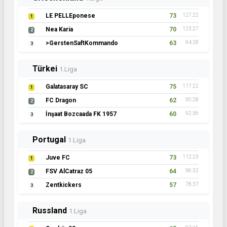
LE PELLEponese
73
127:22
1
Nea Karia
70
123:27
2
>GerstenSaftKommando
63
94:28
3
Türkei
1.Liga
Galatasaray SC
75
117:22
1
FC Dragon
62
90:28
2
İnşaat Bozcaada FK 1957
60
92:36
3
Portugal
1.Liga
Juve FC
73
112:23
1
FSV AlCatraz 05
64
96:32
2
Zentkickers
57
78:37
3
Russland
1.Liga