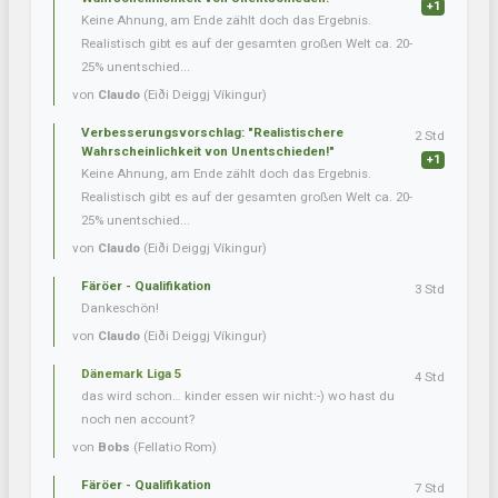
+1
Keine Ahnung, am Ende zählt doch das Ergebnis.
Realistisch gibt es auf der gesamten großen Welt ca. 20-
25% unentschied...
von
Claudo
(Eiði Deiggj Víkingur)
Verbesserungsvorschlag: "Realistischere
2 Std
Wahrscheinlichkeit von Unentschieden!"
+1
Keine Ahnung, am Ende zählt doch das Ergebnis.
Realistisch gibt es auf der gesamten großen Welt ca. 20-
25% unentschied...
von
Claudo
(Eiði Deiggj Víkingur)
Färöer - Qualifikation
3 Std
Dankeschön!
von
Claudo
(Eiði Deiggj Víkingur)
Dänemark Liga 5
4 Std
das wird schon… kinder essen wir nicht:-) wo hast du
noch nen account?
von
Bobs
(Fellatio Rom)
Färöer - Qualifikation
7 Std