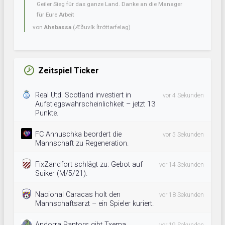
Geiler Sieg für das ganze Land. Danke an die Manager
für Eure Arbeit
von
Ahnbassa
(Æðuvík Ítróttarfelag)
Zeitspiel Ticker
Real Utd. Scotland investiert in
vor 4 Sekunden
Aufstiegswahrscheinlichkeit – jetzt 13
Punkte.
FC Annuschka beordert die
vor 5 Sekunden
Mannschaft zu Regeneration.
FixZandfort schlägt zu: Gebot auf
vor 14 Sekunden
Suiker (M/5/21).
Nacional Caracas holt den
vor 18 Sekunden
Mannschaftsarzt – ein Spieler kuriert.
Andorra Raptors gibt Txema