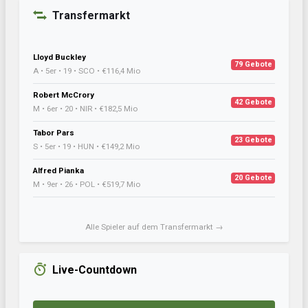
Transfermarkt
Lloyd Buckley
79 Gebote
A • 5er • 19 • SCO • €116,4 Mio
Robert McCrory
42 Gebote
M • 6er • 20 • NIR • €182,5 Mio
Tabor Pars
23 Gebote
S • 5er • 19 • HUN • €149,2 Mio
Alfred Pianka
20 Gebote
M • 9er • 26 • POL • €519,7 Mio
Alle Spieler auf dem Transfermarkt →
Live-Countdown