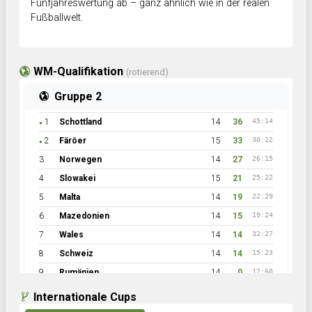
Fünfjahreswertung ab – ganz ähnlich wie in der realen
Fußballwelt.
WM-Qualifikation
(rotierend)
Gruppe 2
1
Schottland
14
36
45:14
●
2
Färöer
15
33
30:12
●
3
Norwegen
14
27
26:15
4
Slowakei
15
21
25:22
5
Malta
14
19
22:29
6
Mazedonien
14
15
19:24
7
Wales
14
14
32:27
8
Schweiz
14
14
15:23
9
Rumänien
14
0
12:60
Internationale Cups