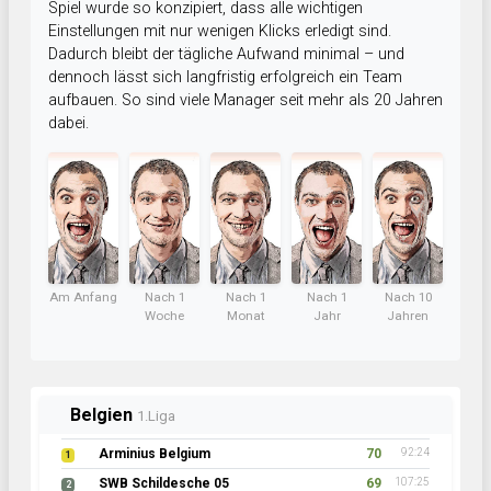
Spiel wurde so konzipiert, dass alle wichtigen
Einstellungen mit nur wenigen Klicks erledigt sind.
Dadurch bleibt der tägliche Aufwand minimal – und
dennoch lässt sich langfristig erfolgreich ein Team
aufbauen. So sind viele Manager seit mehr als 20 Jahren
dabei.
Am Anfang
Nach 1
Nach 1
Nach 1
Nach 10
Woche
Monat
Jahr
Jahren
Belgien
1.Liga
Arminius Belgium
70
92:24
1
SWB Schildesche 05
69
107:25
2