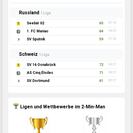
Russland
1.Liga
Seebär 02
65
87:16
1
1. FC Maniac
64
94:25
2
SV Sputnik
59
91:26
3
Schweiz
1.Liga
SV 16 Osnabrück
72
94:21
1
AS Cinq Étoiles
71
99:21
2
SV Dortmund
61
85:27
3
Ligen und Wettbewerbe im 2-Min-Man