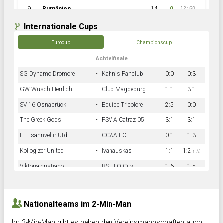
9
Rumänien
14
0
12:60
Internationale Cups
Eurocup
Championscup
Achtelfinale
SG Dynamo Dromore
-
Kahn´s Fanclub
0:0
0:3
GW Wusch Herrlich
-
Club Magdeburg
1:1
3:1
SV 16 Osnabrück
-
Equipe Tricolore
2:5
0:0
The Greek Gods
-
FSV AlCatraz 05
3:1
3:1
IF Lisannvellir Utd.
-
CCAA FC
0:1
1:3
Kollogizer United
-
Ivanauskas
1:1
1:2
n.V.
Viktoria cristiano
-
BSF LO-City
1:6
1:5
Hnk Rama
-
Südstadkicker
0:1
2:2
Nationalteams im 2-Min-Man
Im 2-Min-Man gibt es neben den Vereinsmannschaften auch