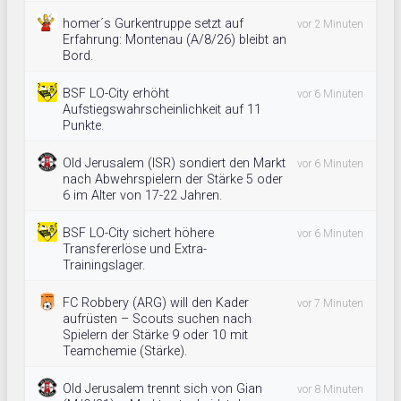
homer´s Gurkentruppe setzt auf
vor 2 Minuten
Erfahrung: Montenau (A/8/26) bleibt an
Bord.
BSF LO-City erhöht
vor 6 Minuten
Aufstiegswahrscheinlichkeit auf 11
Punkte.
Old Jerusalem (ISR) sondiert den Markt
vor 6 Minuten
nach Abwehrspielern der Stärke 5 oder
6 im Alter von 17-22 Jahren.
BSF LO-City sichert höhere
vor 6 Minuten
Transfererlöse und Extra-
Trainingslager.
FC Robbery (ARG) will den Kader
vor 7 Minuten
aufrüsten – Scouts suchen nach
Spielern der Stärke 9 oder 10 mit
Teamchemie (Stärke).
Old Jerusalem trennt sich von Gian
vor 8 Minuten