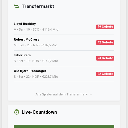
Transfermarkt
Lloyd Buckley
79 Gebote
A • 5er • 19 • SCO • €116,4 Mio
Robert McCrory
42 Gebote
M • 6er • 20 • NIR • €182,5 Mio
Tabor Pars
23 Gebote
S • 5er • 19 • HUN • €149,2 Mio
Ole Bjørn Porsanger
22 Gebote
S • 8er • 22 • NOR • €228,7 Mio
Alle Spieler auf dem Transfermarkt →
Live-Countdown