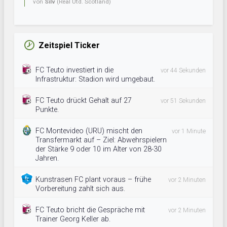
von
Silv
(Real Utd. Scotland)
Zeitspiel Ticker
FC Teuto investiert in die
vor 44 Sekunden
Infrastruktur: Stadion wird umgebaut.
FC Teuto drückt Gehalt auf 27
vor 51 Sekunden
Punkte.
FC Montevideo (URU) mischt den
vor 1 Minute
Transfermarkt auf – Ziel: Abwehrspielern
der Stärke 9 oder 10 im Alter von 28-30
Jahren.
Kunstrasen FC plant voraus – frühe
vor 2 Minuten
Vorbereitung zahlt sich aus.
FC Teuto bricht die Gespräche mit
vor 2 Minuten
Trainer Georg Keller ab.