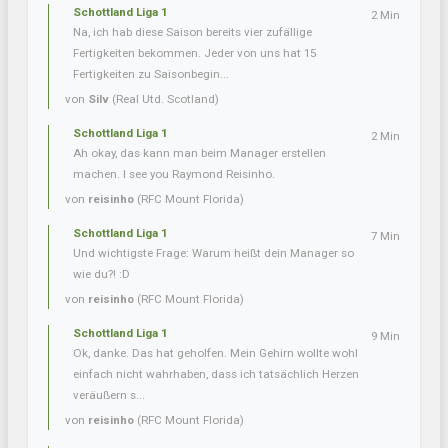
Schottland Liga 1
2 Min
Na, ich hab diese Saison bereits vier zufällige
Fertigkeiten bekommen. Jeder von uns hat 15
Fertigkeiten zu Saisonbegin...
von
Silv
(Real Utd. Scotland)
Schottland Liga 1
2 Min
Ah okay, das kann man beim Manager erstellen
machen. I see you Raymond Reisinho.
von
reisinho
(RFC Mount Florida)
Schottland Liga 1
7 Min
Und wichtigste Frage: Warum heißt dein Manager so
wie du?! :D
von
reisinho
(RFC Mount Florida)
Schottland Liga 1
9 Min
Ok, danke. Das hat geholfen. Mein Gehirn wollte wohl
einfach nicht wahrhaben, dass ich tatsächlich Herzen
veräußern s...
von
reisinho
(RFC Mount Florida)