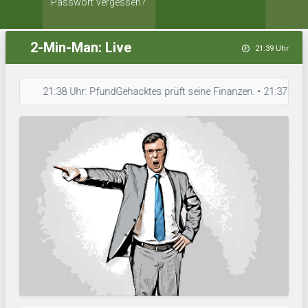
Passwort vergessen?
2-Min-Man: Live
21:39 Uhr
21:38 Uhr: PfundGehacktes prüft seine Finanzen. • 21:37 Uhr: Nemesi