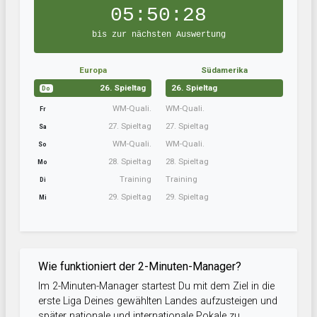
05:50:27
bis zur nächsten Auswertung
Europa
Südamerika
26. Spieltag
26. Spieltag
Do
WM-Quali.
WM-Quali.
Fr
27. Spieltag
27. Spieltag
Sa
WM-Quali.
WM-Quali.
So
28. Spieltag
28. Spieltag
Mo
Training
Training
Di
29. Spieltag
29. Spieltag
Mi
Wie funktioniert der 2-Minuten-Manager?
Im 2-Minuten-Manager startest Du mit dem Ziel in die
erste Liga Deines gewählten Landes aufzusteigen und
später nationale und internationale Pokale zu