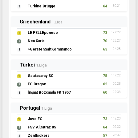
Turbine Brügge
64
80:21
3
Griechenland
1.Liga
LE PELLEponese
73
127:22
1
Nea Karia
70
123:27
2
>GerstenSaftKommando
63
94:28
3
Türkei
1.Liga
Galatasaray SC
75
117:22
1
FC Dragon
62
90:28
2
İnşaat Bozcaada FK 1957
60
92:36
3
Portugal
1.Liga
Juve FC
73
112:23
1
FSV AlCatraz 05
64
96:32
2
Zentkickers
57
78:37
3