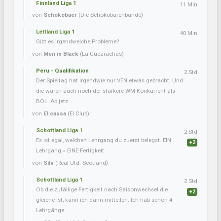
Finnland Liga 1
11 Min
von
Schokobaer
(Die Schokobärenbande)
Lettland Liga 1
40 Min
Gibt es irgendwelche Probleme?
von
Men in Black
(La Cucarachas)
Peru - Qualifikation
2 Std
Der Spieltag hat irgendwie nur VEN etwas gebracht. Und
die wären auch noch der stärkere WM-Konkurrent als
BOL. Ab jetz...
von
El causa
(El Club)
Schottland Liga 1
2 Std
Es ist egal, welchen Lehrgang du zuerst belegst. EIN
+2
Lehrgang = EINE Fertigkeit
von
Silv
(Real Utd. Scotland)
Schottland Liga 1
2 Std
Ob die zufällige Fertigkeit nach Saisonwechsel die
+2
gleiche ist, kann ich dann mitteilen. Ich hab schon 4
Lehrgänge.