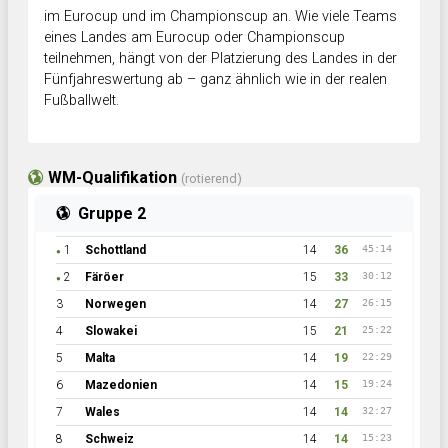
im Eurocup und im Championscup an. Wie viele Teams
eines Landes am Eurocup oder Championscup
teilnehmen, hängt von der Platzierung des Landes in der
Fünfjahreswertung ab – ganz ähnlich wie in der realen
Fußballwelt.
WM-Qualifikation
(rotierend)
Gruppe 2
1
Schottland
14
36
45:14
●
2
Färöer
15
33
30:12
●
3
Norwegen
14
27
26:15
4
Slowakei
15
21
25:22
5
Malta
14
19
22:29
6
Mazedonien
14
15
19:24
7
Wales
14
14
32:27
8
Schweiz
14
14
15:23