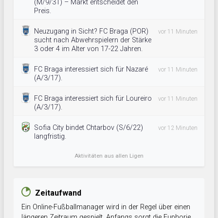
(M/9/31) – Markt entscheidet den
Preis.
Neuzugang in Sicht? FC Braga (POR)
vor 11 Minuten
sucht nach Abwehrspielern der Stärke
3 oder 4 im Alter von 17-22 Jahren.
FC Braga interessiert sich für Nazaré
vor 11 Minuten
(A/3/17).
FC Braga interessiert sich für Loureiro
vor 11 Minuten
(A/3/17).
Sofia City bindet Chtarbov (S/6/22)
vor 12 Minuten
langfristig.
Aktivitäten aus allen Ligen
Zeitaufwand
Ein Online-Fußballmanager wird in der Regel über einen
längeren Zeitraum gespielt. Anfangs sorgt die Euphorie