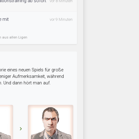
ditionstraining ab sofort
vor 8 Minuten
e mit
vor 9 Minuten
n aus allen Ligen
rie eines neuen Spiels für große
 weniger Aufmerksamkeit, während
n. Und dann hört man auf.