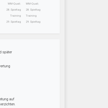
WM-Quali.
WM-Quali.
28. Spieltag
28. Spieltag
Training
Training
29. Spieltag
29. Spieltag
d später
wertung
itung auf
erzichten.