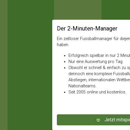
Der 2-Minuten-Manager
Ein zeitloser Fussballmanager für diejeni
haben.
Erfolgreich spielbar in nur 2 Minu
Nur eine Auswertung pro Tag.
Obwohl er schnell & einfach zu spi
dennoch eine komplexe Fussballw
Abstiegen, internationalen Wettb
Nationalteams.
Seit 2005 online und kostenlos.
Jetzt mitspi