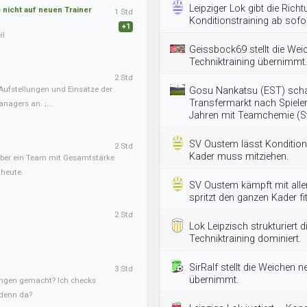
Leipziger Lok gibt die Rich
nicht auf neuen Trainer
1 Std
Konditionstraining ab sofor
+1
il
Geissbock69 stellt die Wei
Techniktraining übernimmt.
2 Std
Aufstellungen und Einsätze der
Gosu Nankatsu (EST) scha
Transfermarkt nach Spieler
nagers an. ;...
Jahren mit Teamchemie (S
SV Oustem lässt Konditions
2 Std
Kader muss mitziehen.
, aber ein Team mit Gesamtstärke
 heute.
SV Oustem kämpft mit allen
spritzt den ganzen Kader fit
2 Std
Lok Leipzisch strukturiert
Techniktraining dominiert.
SirRalf stellt die Weichen n
3 Std
übernimmt.
ngen gemacht? Ich checks
 denn da?