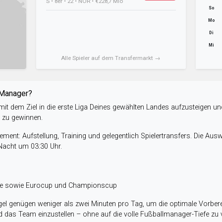
S • 8er • 22 • NOR • €228,7 Mio
So
Mo
Di
Mi
Alle Spieler auf dem Transfermarkt →
-Manager?
it dem Ziel in die erste Liga Deines gewählten Landes aufzusteigen un
e zu gewinnen.
ent: Aufstellung, Training und gelegentlich Spielertransfers. Die Aus
 Nacht um 03:30 Uhr.
ele sowie Eurocup und Championscup
el genügen weniger als zwei Minuten pro Tag, um die optimale Vorbere
 das Team einzustellen – ohne auf die volle Fußballmanager-Tiefe zu v