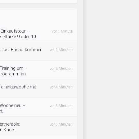
f Einkaufstour –
vor 1 Minute
 Stärke 9 oder 10.
omillos: Fanaufkommen
vor 2 Minuten
 Training um –
vor 3 Minuten
 Programm an.
rainingswoche mit
vor 4 Minuten
e Woche neu –
vor 5 Minuten
t.
rtherapie:
vor 5 Minuten
n Kader.