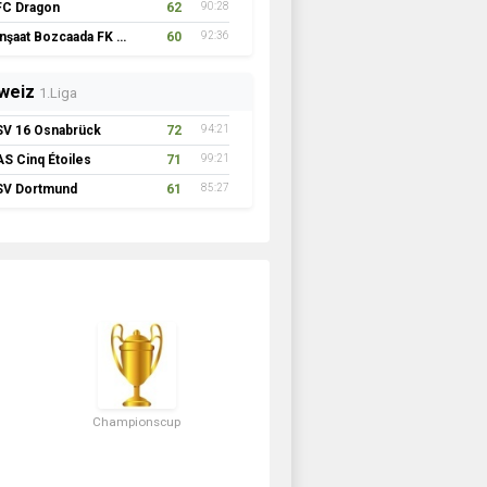
FC Dragon
62
90:28
İnşaat Bozcaada FK 1957
60
92:36
weiz
1.Liga
SV 16 Osnabrück
72
94:21
AS Cinq Étoiles
71
99:21
SV Dortmund
61
85:27
Championscup