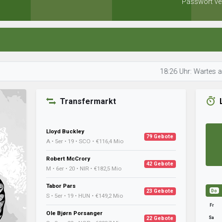
Passwort ve
18:26 Uhr: Wartes analysiert 
Transfermarkt
Lloyd Buckley
79 Gebote
A • 5er • 19 • SCO • €116,4 Mio
Robert McCrory
42 Gebote
M • 6er • 20 • NIR • €182,5 Mio
Tabor Pars
23 Gebote
Do
S • 5er • 19 • HUN • €149,2 Mio
Fr
Ole Bjørn Porsanger
Sa
22 Gebote