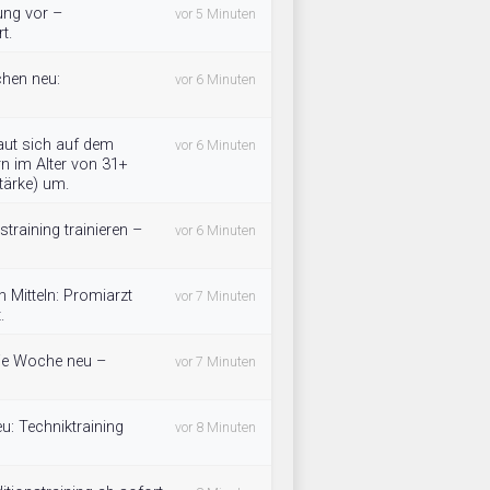
tung vor –
vor 5 Minuten
t.
chen neu:
vor 6 Minuten
ut sich auf dem
vor 6 Minuten
n im Alter von 31+
tärke) um.
training trainieren –
vor 6 Minuten
 Mitteln: Promiarzt
vor 7 Minuten
.
 die Woche neu –
vor 7 Minuten
eu: Techniktraining
vor 8 Minuten