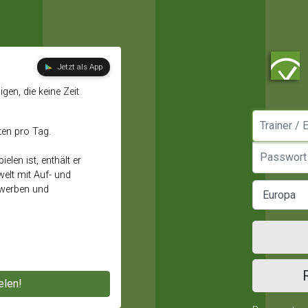
Jetzt als App
gen, die keine Zeit
Manager / E
ten pro Tag.
Passwort
elen ist, enthält er
elt mit Auf- und
ewerben und
elen!