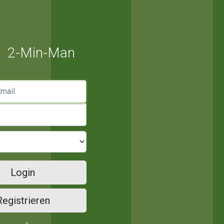
2-Min-Man
mail
Login
Registrieren