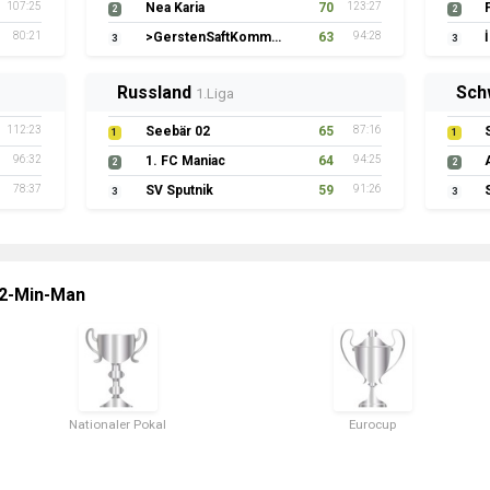
107:25
Nea Karia
70
123:27
2
2
80:21
>GerstenSaftKommando
63
94:28
3
3
Russland
Sch
1.Liga
112:23
Seebär 02
65
87:16
1
1
96:32
1. FC Maniac
64
94:25
2
2
78:37
SV Sputnik
59
91:26
3
3
 2-Min-Man
Nationaler Pokal
Eurocup