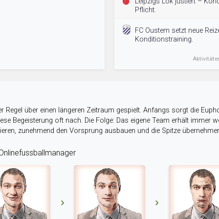
Leipzigs Lok justiert – Kon
Pflicht.
FC Oustem setzt neue Reiz
Konditionstraining.
Aktivitäte
r Regel über einen längeren Zeitraum gespielt. Anfangs sorgt die Eupho
 diese Begeisterung oft nach. Die Folge: Das eigene Team erhält immer
stieren, zunehmend den Vorsprung ausbauen und die Spitze übernehme
nlinefussballmanager