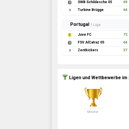
SWB Schildesche 05
69
2
Turbine Brügge
64
3
Portugal
1.Liga
Juve FC
73
1
FSV AlCatraz 05
64
2
Zentkickers
57
3
Ligen und Wettbewerbe im
Meister