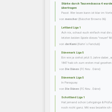
Stärke durch Tausendsassa 4 wurde 
übertragen
Passt. Wer lesen kann ist klar im Vorte
von
mencher
(Bäscher Browns 06)
Lettland Liga 1
Ach nix, schaut euch einfach mal die 
letzten beiden Spiele dieses "neuen" Ma
von
derKami
(Kahn´s Fanclub)
Dänemark Liga 5
Bin wie ja siehst jetzt 5 Jahre dabei 
1847 hab ich zum ersten mal gesehen
von
Die Dänen
(FC Neu . Däne)
Dänemark Liga 5
In Paraguay.
von
Die Dänen
(FC Neu . Däne)
Schottland Liga 1
Hat jemand schon Lehrgänge & Prüfu
noch nicht ganz. Mit was bezahle ich