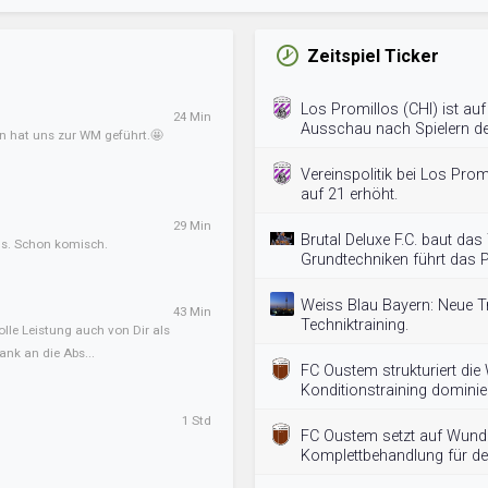
Zeitspiel Ticker
Los Promillos (CHI) ist au
24 Min
Ausschau nach Spielern der
an hat uns zur WM geführt.🤩
Vereinspolitik bei Los Pr
auf 21 erhöht.
29 Min
Brutal Deluxe F.C. baut das
ens. Schon komisch.
Grundtechniken führt das
Weiss Blau Bayern: Neue T
43 Min
Techniktraining.
olle Leistung auch von Dir als
ank an die Abs...
FC Oustem strukturiert di
Konditionstraining dominier
1 Std
FC Oustem setzt auf Wunde
Komplettbehandlung für de