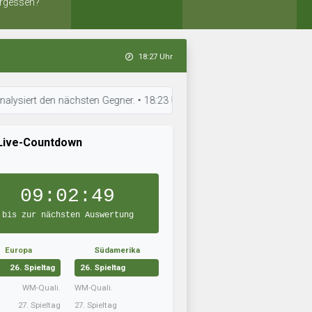
rgessen?
18:27 Uhr
den nächsten Gegner. • 18:23 Uhr: Gosu Nankatsu bereitet sich auf das nä
Live-Countdown
09:02:48
bis zur nächsten Auswertung
Europa
Südamerika
26. Spieltag
26. Spieltag
WM-Quali.
WM-Quali.
27. Spieltag
27. Spieltag