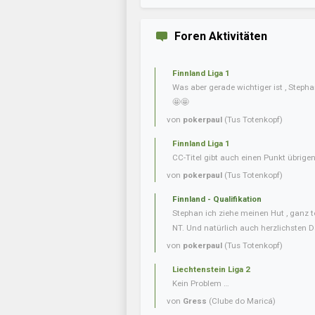
Foren Aktivitäten
Finnland Liga 1
Was aber gerade wichtiger ist , Steph
🤩🤩
von
pokerpaul
(Tus Totenkopf)
Finnland Liga 1
CC-Titel gibt auch einen Punkt übrig
von
pokerpaul
(Tus Totenkopf)
Finnland - Qualifikation
Stephan ich ziehe meinen Hut , ganz t
NT. Und natürlich auch herzlichsten D
von
pokerpaul
(Tus Totenkopf)
Liechtenstein Liga 2
Kein Problem …
von
Gress
(Clube do Maricá)