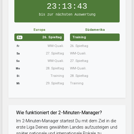
23:13:43
bis zur nächsten Auswertung
Europa
Südamerika
26. Spieltag
Training
Do
WM-Quali.
26. Spieltag
Fr
27. Spieltag
WM-Quali.
Sa
WM-Quali.
27. Spieltag
So
28. Spieltag
WM-Quali.
Mo
Training
28. Spieltag
Di
29. Spieltag
Training
Mi
Wie funktioniert der 2-Minuten-Manager?
Im 2-Minuten-Manager startest Du mit dem Ziel in die
erste Liga Deines gewählten Landes aufzusteigen und
später nationale und internationale Pokale zu