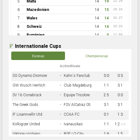
5
Malta
14
19
22:29
6
Mazedonien
14
15
19:24
7
Wales
14
14
32:27
8
Schweiz
14
14
15:23
9
Rumänien
14
0
12:60
Internationale Cups
Eurocup
Championscup
Achtelfinale
SG Dynamo Dromore
-
Kahn´s Fanclub
0:0
0:3
GW Wusch Herrlich
-
Club Magdeburg
1:1
3:1
SV 16 Osnabrück
-
Equipe Tricolore
2:5
0:0
The Greek Gods
-
FSV AlCatraz 05
3:1
3:1
IF Lisannvellir Utd.
-
CCAA FC
0:1
1:3
Kollogizer United
-
Ivanauskas
1:1
1:2
n.V.
Viktoria cristiano
-
BSF LO-City
1:6
1:5