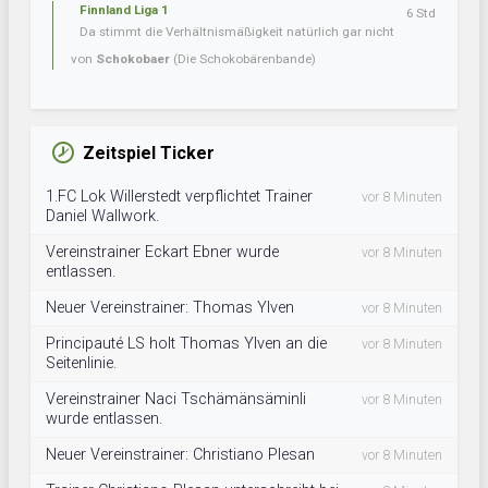
Finnland Liga 1
6 Std
Da stimmt die Verhältnismäßigkeit natürlich gar nicht
von
Schokobaer
(Die Schokobärenbande)
Zeitspiel Ticker
1.FC Lok Willerstedt verpflichtet Trainer
vor 8 Minuten
Daniel Wallwork.
Vereinstrainer Eckart Ebner wurde
vor 8 Minuten
entlassen.
Neuer Vereinstrainer: Thomas Ylven
vor 8 Minuten
Principauté LS holt Thomas Ylven an die
vor 8 Minuten
Seitenlinie.
Vereinstrainer Naci Tschämänsäminli
vor 8 Minuten
wurde entlassen.
Neuer Vereinstrainer: Christiano Plesan
vor 8 Minuten