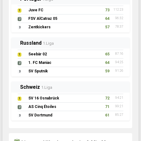
Juve FC
73
112:23
1
FSV AlCatraz 05
64
96:32
2
Zentkickers
57
78:37
3
Russland
1.Liga
Seebär 02
65
87:16
1
1. FC Maniac
64
94:25
2
SV Sputnik
59
91:26
3
Schweiz
1.Liga
SV 16 Osnabrück
72
94:21
1
AS Cinq Étoiles
71
99:21
2
SV Dortmund
61
85:27
3