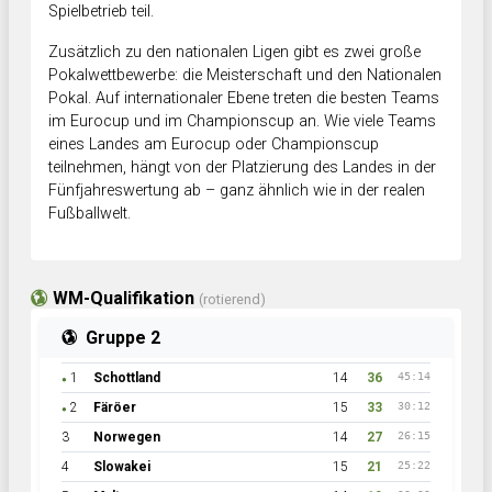
Spielbetrieb teil.
Zusätzlich zu den nationalen Ligen gibt es zwei große
Pokalwettbewerbe: die Meisterschaft und den Nationalen
Pokal. Auf internationaler Ebene treten die besten Teams
im Eurocup und im Championscup an. Wie viele Teams
eines Landes am Eurocup oder Championscup
teilnehmen, hängt von der Platzierung des Landes in der
Fünfjahreswertung ab – ganz ähnlich wie in der realen
Fußballwelt.
WM-Qualifikation
(rotierend)
Gruppe 2
1
Schottland
14
36
45:14
●
2
Färöer
15
33
30:12
●
3
Norwegen
14
27
26:15
4
Slowakei
15
21
25:22