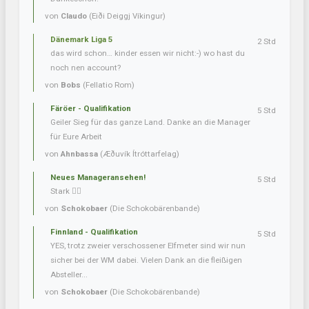
von
Claudo
(Eiði Deiggj Víkingur)
Dänemark Liga 5
2 Std
das wird schon… kinder essen wir nicht:-) wo hast du
noch nen account?
von
Bobs
(Fellatio Rom)
Färöer - Qualifikation
5 Std
Geiler Sieg für das ganze Land. Danke an die Manager
für Eure Arbeit
von
Ahnbassa
(Æðuvík Ítróttarfelag)
Neues Manageransehen!
5 Std
Stark 👍🏼
von
Schokobaer
(Die Schokobärenbande)
Finnland - Qualifikation
5 Std
YES, trotz zweier verschossener Elfmeter sind wir nun
sicher bei der WM dabei. Vielen Dank an die fleißigen
Absteller...
von
Schokobaer
(Die Schokobärenbande)