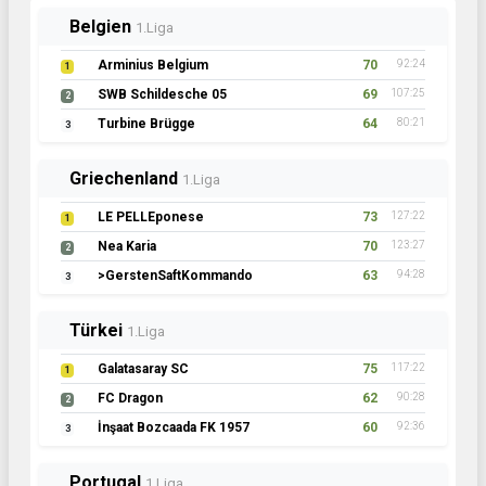
Belgien
1.Liga
Arminius Belgium
70
92:24
1
SWB Schildesche 05
69
107:25
2
Turbine Brügge
64
80:21
3
Griechenland
1.Liga
LE PELLEponese
73
127:22
1
Nea Karia
70
123:27
2
>GerstenSaftKommando
63
94:28
3
Türkei
1.Liga
Galatasaray SC
75
117:22
1
FC Dragon
62
90:28
2
İnşaat Bozcaada FK 1957
60
92:36
3
Portugal
1.Liga