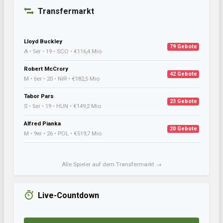
Transfermarkt
Lloyd Buckley
79 Gebote
A • 5er • 19 • SCO • €116,4 Mio
Robert McCrory
42 Gebote
M • 6er • 20 • NIR • €182,5 Mio
Tabor Pars
23 Gebote
S • 5er • 19 • HUN • €149,2 Mio
Alfred Pianka
20 Gebote
M • 9er • 26 • POL • €519,7 Mio
Alle Spieler auf dem Transfermarkt →
Live-Countdown