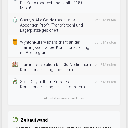
Die Schokobärenbande satte 118,0
Mio. €.
Charly's Alte Garde macht aus
vor 6 Minuten
Abgängen Profit: Transferboni und
Lagerplätze gesichert.
WyntonRuferAllstars dreht an der
vor 6 Minuten
Trainingsschraube: Konditionstraining
im Vordergrund.
Trainingsrevolution bei Old Nottingham:
vor 6 Minuten
Konditionstraining übernimmt.
Sofia City hält am Kurs fest:
vor 6 Minuten
Konditionstraining bleibt Programm.
Aktivitäten aus allen Ligen
Zeitaufwand