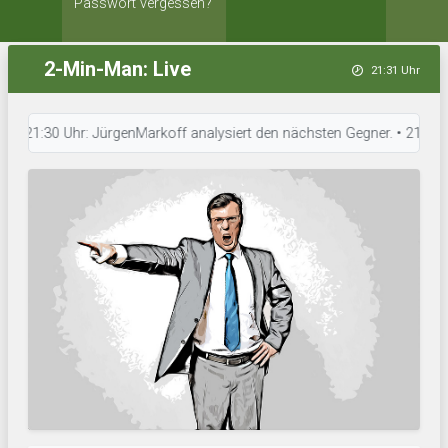
Passwort vergessen?
2-Min-Man: Live
21:31 Uhr
1:30 Uhr: JürgenMarkoff analysiert den nächsten Gegner. • 21:30 Uhr: RB