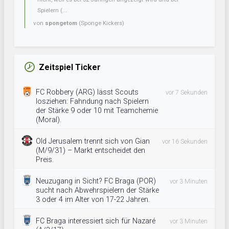
Spielern (...
von
spongetom
(Sponge Kickers)
Zeitspiel Ticker
FC Robbery (ARG) lässt Scouts
vor 7 Sekunden
losziehen: Fahndung nach Spielern
der Stärke 9 oder 10 mit Teamchemie
(Moral).
Old Jerusalem trennt sich von Gian
vor 16 Sekunden
(M/9/31) – Markt entscheidet den
Preis.
Neuzugang in Sicht? FC Braga (POR)
vor 3 Minuten
sucht nach Abwehrspielern der Stärke
3 oder 4 im Alter von 17-22 Jahren.
FC Braga interessiert sich für Nazaré
vor 3 Minuten