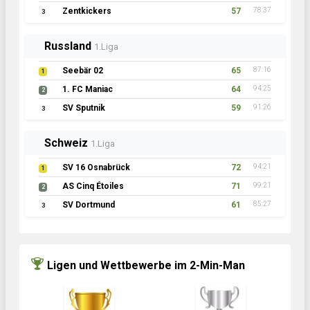
Zentkickers
57
78:37
3
Russland
1.Liga
Seebär 02
65
87:16
1
1. FC Maniac
64
94:25
2
SV Sputnik
59
91:26
3
Schweiz
1.Liga
SV 16 Osnabrück
72
94:21
1
AS Cinq Étoiles
71
99:21
2
SV Dortmund
61
85:27
3
Ligen und Wettbewerbe im 2-Min-Man