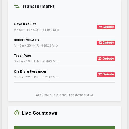
Transfermarkt
Lloyd Buckley
79 Gebote
A • 5er • 19 • SCO • €116,4 Mio
Robert McCrory
42 Gebote
M • 6er • 20 • NIR • €182,5 Mio
Tabor Pars
23 Gebote
S • 5er • 19 • HUN • €149,2 Mio
Ole Bjørn Porsanger
22 Gebote
S • 8er • 22 • NOR • €228,7 Mio
Alle Spieler auf dem Transfermarkt →
Live-Countdown