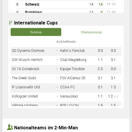
8
Schweiz
14
14
15:23
9
Rumänien
14
0
12:60
Internationale Cups
Eurocup
Championscup
Achtelfinale
SG Dynamo Dromore
-
Kahn´s Fanclub
0:0
0:3
GW Wusch Herrlich
-
Club Magdeburg
1:1
3:1
SV 16 Osnabrück
-
Equipe Tricolore
2:5
0:0
The Greek Gods
-
FSV AlCatraz 05
3:1
3:1
IF Lisannvellir Utd.
-
CCAA FC
0:1
1:3
Kollogizer United
-
Ivanauskas
1:1
1:2
n.V.
Viktoria cristiano
-
BSF LO-City
1:6
1:5
Hnk Rama
-
Südstadkicker
0:1
2:2
Nationalteams im 2-Min-Man