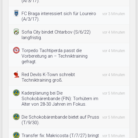
(A/3/17).
FC Braga interessiert sich für Loureiro
vor 3 Minuten
(A/3/17).
Sofia City bindet Chtarbov (S/6/22)
vor 4 Minuten
langfristig.
Torpedo Tachtiperda passt die
vor 4 Minuten
Vorbereitung an – Techniktraining
gefragt.
Red Devils K-Town schreibt
vor 4 Minuten
Techniktraining groß.
Kaderplanung bei Die
vor 5 Minuten
Schokobärenbande (FIN): Torhütern im
Alter von 28-30 Jahren im Fokus.
Die Schokobärenbande bietet auf Pruss
vor 5 Minuten
(T/9/30).
Transfer fix: Makricosta (T/7/27) bringt
vor 5 Minuten