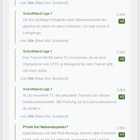
von
Silv
(Real Utd. Scotland)
Schottland Liga 1
2 Std
Ob die zufällige Fertigkeit nach Saisonwechsel die
+2
gleiche ist, kann ich dann mitteilen. Ich hab schon 4
Lehrgänge.
von
Silv
(Real Utd. Scotland)
Schottland Liga 1
2 Std
Dee Trainer MUSS seine TC investieren, da es eine
+2
Obergrenze von 10 TC je Kategorie für den Trainer gibt.
Ob mehr einfa...
von
Silv
(Real Utd. Scotland)
Schottland Liga 1
2 Std
Hi, du investiert TC des aktuellen Trainers um diesen
+2
weiterzuentwickeln. Mit Prüfung zur B-Lizenz bekommst
du direkt e...
von
Silv
(Real Utd. Scotland)
Pfeile bei Nationalspieler?
2 Std
Irgendetwas mit der Pfeil-Anzeige stimmt aber trotzdem
+1
nicht, weil es bei 32-Jährigen angezeigt wird und bei