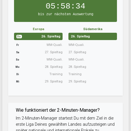
05:58:33
bis zur nächsten Auswertung
Europa
Südamerika
26. Spieltag
26. Spieltag
Do
WM-Quali.
WM-Quali.
Fr
27. Spieltag
27. Spieltag
Sa
WM-Quali.
WM-Quali.
So
28. Spieltag
28. Spieltag
Mo
Training
Training
Di
29. Spieltag
29. Spieltag
Mi
Wie funktioniert der 2-Minuten-Manager?
Im 2-Minuten-Manager startest Du mit dem Ziel in die
erste Liga Deines gewählten Landes aufzusteigen und
später nationale und internationale Pokale zu