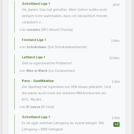
Schottland Liga 1
jetzt
Ok, danke. Das hat geholfen. Mein Gehirn wollte wohl
einfach nicht wahrhaben, dass ich tatsächlich Herzen
veräußern s...
von
reisinho
(RFC Mount Florida)
Finnland Liga 1
2 Min
von
Schokobaer
(Die Schokobärenbande)
Lettland Liga 1
32 Min
Gibt es irgendwelche Probleme?
von
Men in Black
(La Cucarachas)
Peru - Qualifikation
2 Std
Der Spieltag hat irgendwie nur VEN etwas gebracht. Und
die wären auch noch der stärkere WM-Konkurrent als
BOL. Ab jetz...
von
El causa
(El Club)
Schottland Liga 1
2 Std
Es ist egal, welchen Lehrgang du zuerst belegst. EIN
+2
Lehrgang = EINE Fertigkeit