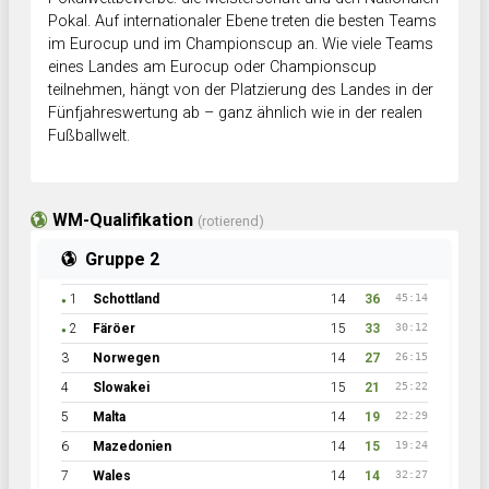
Pokal. Auf internationaler Ebene treten die besten Teams
im Eurocup und im Championscup an. Wie viele Teams
eines Landes am Eurocup oder Championscup
teilnehmen, hängt von der Platzierung des Landes in der
Fünfjahreswertung ab – ganz ähnlich wie in der realen
Fußballwelt.
WM-Qualifikation
(rotierend)
Gruppe 2
1
Schottland
14
36
45:14
●
2
Färöer
15
33
30:12
●
3
Norwegen
14
27
26:15
4
Slowakei
15
21
25:22
5
Malta
14
19
22:29
6
Mazedonien
14
15
19:24
7
Wales
14
14
32:27