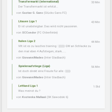
Transfermarkt (international)
33 Min
Der Transfermarkt ist erhitzt...
von
Gustav G. Gans
(Glücks Gans FC)
Litauen Liga 1
43 Min
Er ist unabsteigbar. Das wird nicht passieren.
von
SCCondor
(FC Oldenfelde)
Italien Liga 2
44 Min
Vllt ist es zu lasches training :-)))))) GW an Schlacke zu
den mal eben 4 Aufstiegen, stark......
von
GiovanniMadeo
(Inter Gladbach)
Spieleraufstiege (Liga)
56 Min
Ist doch direkt eine Freude für alle :-)))))
von
GiovanniMadeo
(Inter Gladbach)
Lettland Liga 1
1 Std
Was meinst du ?
von
Kostenka Mallaaii
(SK Sawodski 6)