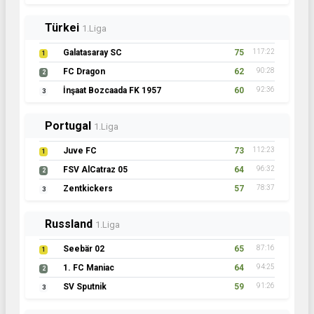
Türkei
1.Liga
Galatasaray SC
75
117:22
1
FC Dragon
62
90:28
2
İnşaat Bozcaada FK 1957
60
92:36
3
Portugal
1.Liga
Juve FC
73
112:23
1
FSV AlCatraz 05
64
96:32
2
Zentkickers
57
78:37
3
Russland
1.Liga
Seebär 02
65
87:16
1
1. FC Maniac
64
94:25
2
SV Sputnik
59
91:26
3