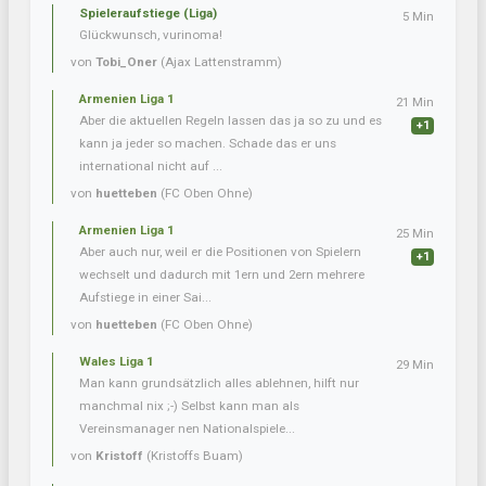
Spieleraufstiege (Liga)
5 Min
Glückwunsch, vurinoma!
von
Tobi_Oner
(Ajax Lattenstramm)
Armenien Liga 1
21 Min
Aber die aktuellen Regeln lassen das ja so zu und es
+1
kann ja jeder so machen. Schade das er uns
international nicht auf ...
von
huetteben
(FC Oben Ohne)
Armenien Liga 1
25 Min
Aber auch nur, weil er die Positionen von Spielern
+1
wechselt und dadurch mit 1ern und 2ern mehrere
Aufstiege in einer Sai...
von
huetteben
(FC Oben Ohne)
Wales Liga 1
29 Min
Man kann grundsätzlich alles ablehnen, hilft nur
manchmal nix ;-) Selbst kann man als
Vereinsmanager nen Nationalspiele...
von
Kristoff
(Kristoffs Buam)