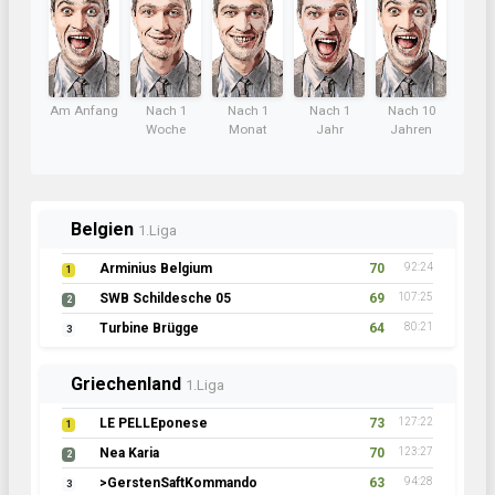
Am Anfang
Nach 1
Nach 1
Nach 1
Nach 10
Woche
Monat
Jahr
Jahren
Belgien
1.Liga
Arminius Belgium
70
92:24
1
SWB Schildesche 05
69
107:25
2
Turbine Brügge
64
80:21
3
Griechenland
1.Liga
LE PELLEponese
73
127:22
1
Nea Karia
70
123:27
2
>GerstenSaftKommando
63
94:28
3