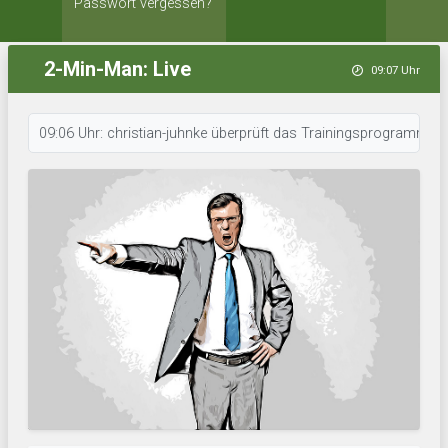
Passwort vergessen?
2-Min-Man: Live
09:07 Uhr
09:06 Uhr: christian-juhnke überprüft das Trainingsprogramm. • 09:06 U