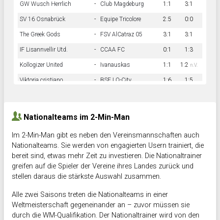
GW Wusch Herrlich
-
Club Magdeburg
1:1
3:1
SV 16 Osnabrück
-
Equipe Tricolore
2:5
0:0
The Greek Gods
-
FSV AlCatraz 05
3:1
3:1
IF Lisannvellir Utd.
-
CCAA FC
0:1
1:3
Kollogizer United
-
Ivanauskas
1:1
1:2
n.V.
Viktoria cristiano
-
BSF LO-City
1:6
1:5
Hnk Rama
-
Südstadkicker
0:1
2:2
Nationalteams im 2-Min-Man
Im 2-Min-Man gibt es neben den Vereinsmannschaften auch
Nationalteams. Sie werden von engagierten Usern trainiert, die
bereit sind, etwas mehr Zeit zu investieren. Die Nationaltrainer
greifen auf die Spieler der Vereine ihres Landes zurück und
stellen daraus die stärkste Auswahl zusammen.
Alle zwei Saisons treten die Nationalteams in einer
Weltmeisterschaft gegeneinander an – zuvor müssen sie
durch die WM-Qualifikation. Der Nationaltrainer wird von den