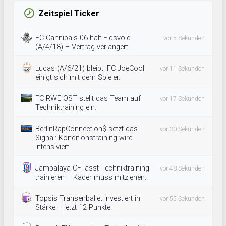
Zeitspiel Ticker
FC Cannibals 06 hält Eidsvold
vor 5 Sekunden
(A/4/18) – Vertrag verlängert.
Lucas (A/6/21) bleibt! FC JoeCool
vor 11 Sekunden
einigt sich mit dem Spieler.
FC RWE OST stellt das Team auf
vor 17 Sekunden
Techniktraining ein.
BerlinRapConnection$ setzt das
vor 30 Sekunden
Signal: Konditionstraining wird
intensiviert.
Jambalaya CF lässt Techniktraining
vor 48 Sekunden
trainieren – Kader muss mitziehen.
Topsis Transenballet investiert in
vor 55 Sekunden
Stärke – jetzt 12 Punkte.