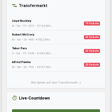
Transfermarkt
Lloyd Buckley
79 Gebote
A • 5er • 19 • SCO • €116,4 Mio
Robert McCrory
42 Gebote
M • 6er • 20 • NIR • €182,5 Mio
Tabor Pars
23 Gebote
S • 5er • 19 • HUN • €149,2 Mio
Alfred Pianka
20 Gebote
M • 9er • 26 • POL • €519,7 Mio
Alle Spieler auf dem Transfermarkt →
Live-Countdown