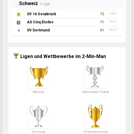
Schweiz
1.Liga
SV 16 Osnabrück
72
94:21
1
AS Cinq Étoiles
71
99:21
2
SV Dortmund
61
85:27
3
Ligen und Wettbewerbe im 2-Min-Man
Meister
Nationaler Pokal
Eurocup
Championscup