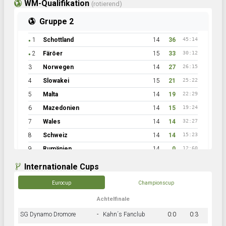
WM-Qualifikation
(rotierend)
Gruppe 2
1
Schottland
14
36
45:14
●
2
Färöer
15
33
30:12
●
3
Norwegen
14
27
26:15
4
Slowakei
15
21
25:22
5
Malta
14
19
22:29
6
Mazedonien
14
15
19:24
7
Wales
14
14
32:27
8
Schweiz
14
14
15:23
9
Rumänien
14
0
12:60
Internationale Cups
Eurocup
Championscup
Achtelfinale
SG Dynamo Dromore
-
Kahn´s Fanclub
0:0
0:3