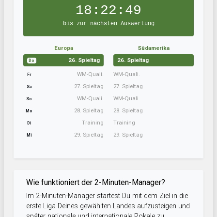
18:22:48
bis zur nächsten Auswertung
Europa
Südamerika
26. Spieltag
26. Spieltag
Do
WM-Quali.
WM-Quali.
Fr
27. Spieltag
27. Spieltag
Sa
WM-Quali.
WM-Quali.
So
28. Spieltag
28. Spieltag
Mo
Training
Training
Di
29. Spieltag
29. Spieltag
Mi
Wie funktioniert der 2-Minuten-Manager?
Im 2-Minuten-Manager startest Du mit dem Ziel in die
erste Liga Deines gewählten Landes aufzusteigen und
später nationale und internationale Pokale zu