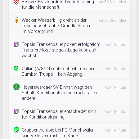
Berserk FK verordnet Techniktraining
vor 56 Sekunden
für die Mannschaft.
Wacker Wasserbillig dreht an der
vor 57 Sekunden
Trainingsschraube: Grundtechniken
im Vordergrund.
Topsis Transenballet pokert erfolgreich:
vor 1 Minute
Transfererlöse steigen, Lagerkapazität
wächst.
Culkin (A/8/24) unterschreibt neu bei
vor 1 Minute
Bumber_Truppe – kein Abgang.
Hoyerswerdaer SV Einheit wagt den
vor 1 Minute
Schritt: Konditionstraining ersetzt alles
andere.
Topsis Transenballet entscheidet sich
vor 1 Minute
für Konditionstraining.
Gruppentherapie bei FC Mönchweiler:
vor 1 Minute
kein Verletzter mehr im Kader.