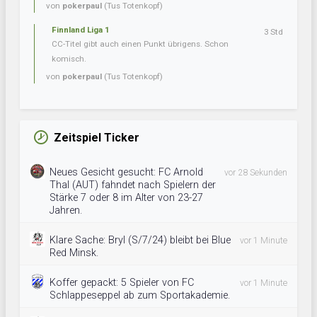
von
pokerpaul
(Tus Totenkopf)
Finnland Liga 1
3 Std
CC-Titel gibt auch einen Punkt übrigens. Schon
komisch.
von
pokerpaul
(Tus Totenkopf)
Zeitspiel Ticker
Neues Gesicht gesucht: FC Arnold
vor 28 Sekunden
Thal (AUT) fahndet nach Spielern der
Stärke 7 oder 8 im Alter von 23-27
Jahren.
Klare Sache: Bryl (S/7/24) bleibt bei Blue
vor 1 Minute
Red Minsk.
Koffer gepackt: 5 Spieler von FC
vor 1 Minute
Schlappeseppel ab zum Sportakademie.