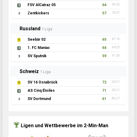
FSV AlCatraz 05
64
96:32
2
Zentkickers
57
78:37
3
Russland
1.Liga
Seebär 02
65
87:16
1
1. FC Maniac
64
94:25
2
SV Sputnik
59
91:26
3
Schweiz
1.Liga
SV 16 Osnabrück
72
94:21
1
AS Cinq Étoiles
71
99:21
2
SV Dortmund
61
85:27
3
Ligen und Wettbewerbe im 2-Min-Man