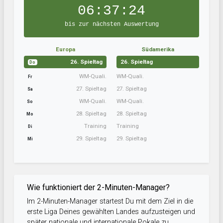
06:37:24
bis zur nächsten Auswertung
Europa
Südamerika
26. Spieltag
26. Spieltag
Do
WM-Quali.
WM-Quali.
Fr
27. Spieltag
27. Spieltag
Sa
WM-Quali.
WM-Quali.
So
28. Spieltag
28. Spieltag
Mo
Training
Training
Di
29. Spieltag
29. Spieltag
Mi
Wie funktioniert der 2-Minuten-Manager?
Im 2-Minuten-Manager startest Du mit dem Ziel in die
erste Liga Deines gewählten Landes aufzusteigen und
später nationale und internationale Pokale zu