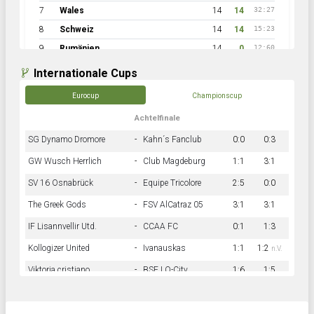
7
Wales
14
14
32:27
8
Schweiz
14
14
15:23
9
Rumänien
14
0
12:60
Internationale Cups
Eurocup
Championscup
Achtelfinale
SG Dynamo Dromore
-
Kahn´s Fanclub
0:0
0:3
GW Wusch Herrlich
-
Club Magdeburg
1:1
3:1
SV 16 Osnabrück
-
Equipe Tricolore
2:5
0:0
The Greek Gods
-
FSV AlCatraz 05
3:1
3:1
IF Lisannvellir Utd.
-
CCAA FC
0:1
1:3
Kollogizer United
-
Ivanauskas
1:1
1:2
n.V.
Viktoria cristiano
-
BSF LO-City
1:6
1:5
Hnk Rama
-
Südstadkicker
0:1
2:2