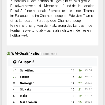
Zusätzlich zu den nationalen Ligen gibt es zwei große
Pokalwettbewerbe: die Meisterschaft und den Nationalen
Pokal. Auf internationaler Ebene treten die besten Teams
im Eurocup und im Championscup an. Wie viele Teams
eines Landes am Eurocup oder Championscup
teilnehmen, hängt von der Platzierung des Landes in der
Fünfjahreswertung ab – ganz ähnlich wie in der realen
Fußballwelt.
WM-Qualifikation
(rotierend)
Gruppe 2
1
Schottland
14
36
45:14
●
2
Färöer
15
33
30:12
●
3
Norwegen
14
27
26:15
4
Slowakei
15
21
25:22
5
Malta
14
19
22:29
6
Mazedonien
14
15
19:24