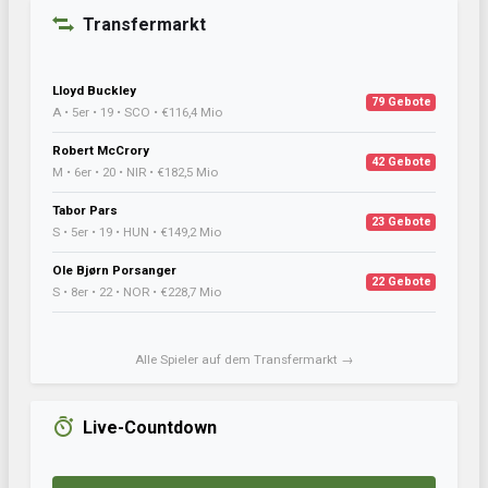
Transfermarkt
Lloyd Buckley
79 Gebote
A • 5er • 19 • SCO • €116,4 Mio
Robert McCrory
42 Gebote
M • 6er • 20 • NIR • €182,5 Mio
Tabor Pars
23 Gebote
S • 5er • 19 • HUN • €149,2 Mio
Ole Bjørn Porsanger
22 Gebote
S • 8er • 22 • NOR • €228,7 Mio
Alle Spieler auf dem Transfermarkt →
Live-Countdown