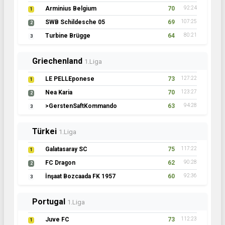
Arminius Belgium
70
92:24
1
SWB Schildesche 05
69
107:25
2
Turbine Brügge
64
80:21
3
Griechenland
1.Liga
LE PELLEponese
73
127:22
1
Nea Karia
70
123:27
2
>GerstenSaftKommando
63
94:28
3
Türkei
1.Liga
Galatasaray SC
75
117:22
1
FC Dragon
62
90:28
2
İnşaat Bozcaada FK 1957
60
92:36
3
Portugal
1.Liga
Juve FC
73
112:23
1