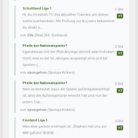
Schottland Liga 1
1 Std
Hi, du investiert TC des aktuellen Trainers um diesen
+1
weiterzuentwickeln. Mit Prüfung zur B-Lizenz bekommst
du direkt e...
von
Silv
(Real Utd. Scotland)
Pfeile bei Nationalspieler?
2 Std
Irgendetwas mit der Pfeil-Anzeige stimmt aber trotzdem
+1
nicht, weil es bei 32-Jährigen angezeigt wird und bei
Spielern (...
von
spongetom
(Sponge Kickers)
Pfeile bei Nationalspieler?
2 Std
Nein es bedeutet, dass der Spieler aufstiegsberechtigt
+1
ist, also die Aufstiegshürde erreicht hat und nun bei
jedem Trai...
von
spongetom
(Sponge Kickers)
Finnland Liga 1
3 Std
Was aber gerade wichtiger ist , Stephan hat uns zur
+1
WM geführt.🤩🤩🤩