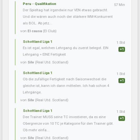
Peru - Qualifikation
57 Min
Der Spieltag hat irgendwie nur VEN etwas gebracht.
Und die wären auch noch der stärkere WM-Konkurrent
als BOL. Ab jetz...
von
El causa
(El Club)
Schottland Liga 1
1 Std
Es ist egal, welchen Lehrgang du zuerst belegst. EIN
+1
Lehrgang = EINE Fertigkeit
von
Silv
(Real Utd. Scotland)
Schottland Liga 1
1 Std
Ob die zufällige Fertigkeit nach Saisonwechsel die
+1
gleiche ist, kann ich dann mitteilen. Ich hab schon 4
Lehrgänge.
von
Silv
(Real Utd. Scotland)
Schottland Liga 1
1 Std
Dee Trainer MUSS seine TC investieren, da es eine
+1
Obergrenze von 10 TC je Kategorie für den Trainer gibt.
Ob mehr einfa...
von
Silv
(Real Utd. Scotland)