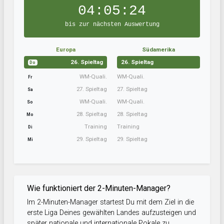
04:05:23
bis zur nächsten Auswertung
Europa
Südamerika
26. Spieltag
26. Spieltag
Do
WM-Quali.
WM-Quali.
Fr
27. Spieltag
27. Spieltag
Sa
WM-Quali.
WM-Quali.
So
28. Spieltag
28. Spieltag
Mo
Training
Training
Di
29. Spieltag
29. Spieltag
Mi
Wie funktioniert der 2-Minuten-Manager?
Im 2-Minuten-Manager startest Du mit dem Ziel in die
erste Liga Deines gewählten Landes aufzusteigen und
später nationale und internationale Pokale zu