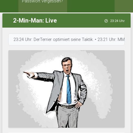
Passwort vergessen?
2-Min-Man: Live
23:24 Uhr
23:24 Uhr: DerTerrier optimiert seine Taktik. • 23:21 Uhr: MM 1893 S