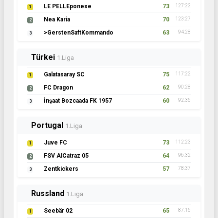
LE PELLEponese
73
127:22
1
Nea Karia
70
123:27
2
>GerstenSaftKommando
63
94:28
3
Türkei
1.Liga
Galatasaray SC
75
117:22
1
FC Dragon
62
90:28
2
İnşaat Bozcaada FK 1957
60
92:36
3
Portugal
1.Liga
Juve FC
73
112:23
1
FSV AlCatraz 05
64
96:32
2
Zentkickers
57
78:37
3
Russland
1.Liga
Seebär 02
65
87:16
1