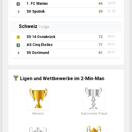
1. FC Maniac
64
94:25
2
SV Sputnik
59
91:26
3
Schweiz
1.Liga
SV 16 Osnabrück
72
94:21
1
AS Cinq Étoiles
71
99:21
2
SV Dortmund
61
85:27
3
Ligen und Wettbewerbe im 2-Min-Man
Meister
Nationaler Pokal