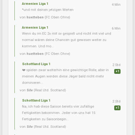
Armenien Liga 1
4 Min
*und mit deinen jetzigen Werten
von
huetteben
(FC Oben Ohne)
Armenien Liga 1
6 Min
Wenn du im EC 2x mit sv gespielt und nicht mit viel und
normal wären deine Chancen gut gewesen weiter zu
kommen. Und mo...
von
huetteben
(FC Oben Ohne)
Schottland Liga 1
2 Std
❤️ spielen zwar weiterhin eine gewichtige Rolle, aber in
+1
meinen Augen werden diese Jäger bald nicht mehr
dominieren...
von
Silv
(Real Utd. Scotland)
Schottland Liga 1
2 Std
Na, ich hab diese Saison bereits vier zufällige
+1
Fertigkeiten bekommen. Jeder von uns hat 15
Fertigkeiten zu Saisonbegin...
von
Silv
(Real Utd. Scotland)