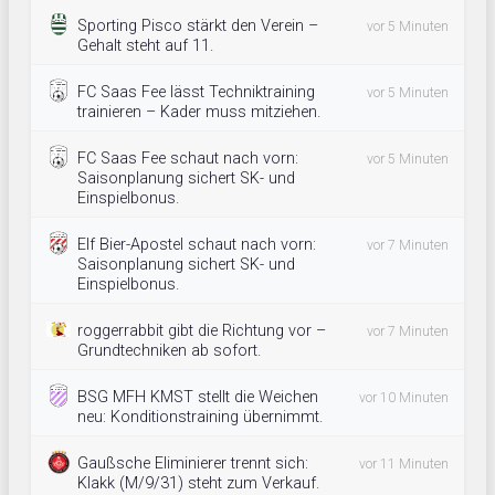
Sporting Pisco stärkt den Verein –
vor 5 Minuten
Gehalt steht auf 11.
FC Saas Fee lässt Techniktraining
vor 5 Minuten
trainieren – Kader muss mitziehen.
FC Saas Fee schaut nach vorn:
vor 5 Minuten
Saisonplanung sichert SK- und
Einspielbonus.
Elf Bier-Apostel schaut nach vorn:
vor 7 Minuten
Saisonplanung sichert SK- und
Einspielbonus.
roggerrabbit gibt die Richtung vor –
vor 7 Minuten
Grundtechniken ab sofort.
BSG MFH KMST stellt die Weichen
vor 10 Minuten
neu: Konditionstraining übernimmt.
Gaußsche Eliminierer trennt sich:
vor 11 Minuten
Klakk (M/9/31) steht zum Verkauf.