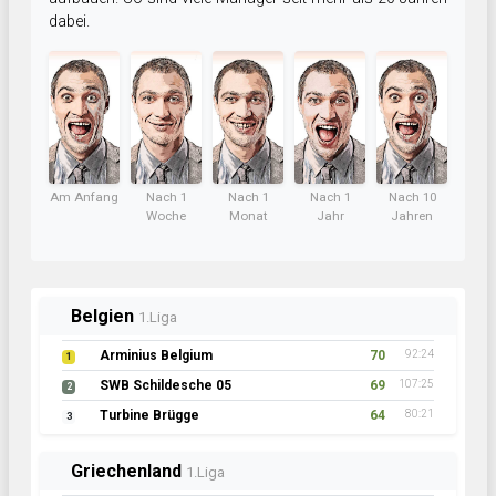
dabei.
Am Anfang
Nach 1
Nach 1
Nach 1
Nach 10
Woche
Monat
Jahr
Jahren
Belgien
1.Liga
Arminius Belgium
70
92:24
1
SWB Schildesche 05
69
107:25
2
Turbine Brügge
64
80:21
3
Griechenland
1.Liga