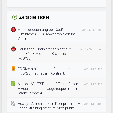
Zeitspiel Ticker
Marktbeobachtung bei Gaußsche
vor 9 Sekunden
Eliminierer (BLS): Abwehrspielern im
Visier.
Gaußsche Eliminierer schlägt gut
vor 19 Sekunden
aus: 315,8 Mio. € für Brauneis
(A/9/30).
FC Rivera sichert sich Fernandez
vor 3 Minuten
(T/8/23) mit neuem Kontrakt.
Atlético Aín (ESP) ist auf Einkaufstour
vor 3 Minuten
– Ausschau nach Jugendspielern der
Stärke 3 oder 4.
Huxleys Armenier: Kein Kompromiss –
vor 4 Minuten
Techniktraining steht im Mittelpunkt.