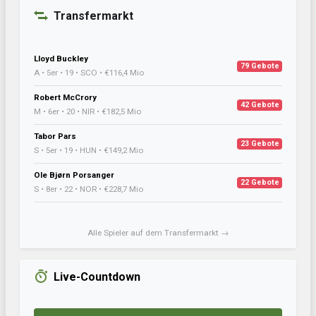
Transfermarkt
Lloyd Buckley
79 Gebote
A • 5er • 19 • SCO • €116,4 Mio
Robert McCrory
42 Gebote
M • 6er • 20 • NIR • €182,5 Mio
Tabor Pars
23 Gebote
S • 5er • 19 • HUN • €149,2 Mio
Ole Bjørn Porsanger
22 Gebote
S • 8er • 22 • NOR • €228,7 Mio
Alle Spieler auf dem Transfermarkt →
Live-Countdown