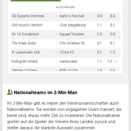
Achtelfinale
SG Dynamo Dromore
-
Kahn´s Fanclub
0:0
0:3
GW Wusch Herrlich
-
Club Magdeburg
1:1
3:1
SV 16 Osnabrück
-
Equipe Tricolore
2:5
0:0
The Greek Gods
-
FSV AlCatraz 05
3:1
3:1
IF Lisannvellir Utd.
-
CCAA FC
0:1
1:3
Kollogizer United
-
Ivanauskas
1:1
1:2
n.V.
Viktoria cristiano
-
BSF LO-City
1:6
1:5
Hnk Rama
-
Südstadkicker
0:1
2:2
Nationalteams im 2-Min-Man
Im 2-Min-Man gibt es neben den Vereinsmannschaften auch
Nationalteams. Sie werden von engagierten Usern trainiert, die
bereit sind, etwas mehr Zeit zu investieren. Die Nationaltrainer
greifen auf die Spieler der Vereine ihres Landes zurück und
stellen daraus die stärkste Auswahl zusammen.