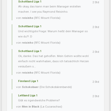
Schottland Liga 1
2 Std
Ah okay, das kann man beim Manager erstellen
machen. I see you Raymond Reisinho.
von
reisinho
(RFC Mount Florida)
Schottland Liga 1
2 Std
Und wichtigste Frage: Warum heißt dein Manager so
wie du?! :D
von
reisinho
(RFC Mount Florida)
Schottland Liga 1
2 Std
Ok, danke. Das hat geholfen. Mein Gehirn wollte wohl
einfach nicht wahrhaben, dass ich tatsächlich Herzen
veräußern s...
von
reisinho
(RFC Mount Florida)
Finnland Liga 1
2 Std
von
Schokobaer
(Die Schokobärenbande)
Lettland Liga 1
2 Std
Gibt es irgendwelche Probleme?
von
Men in Black
(La Cucarachas)