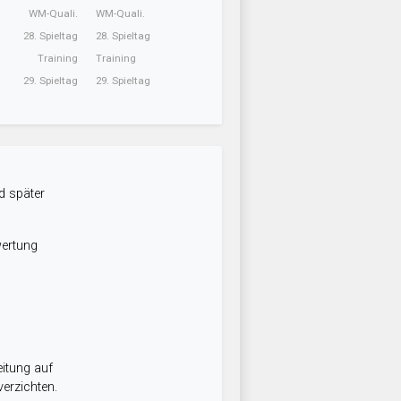
WM-Quali.
WM-Quali.
28. Spieltag
28. Spieltag
Training
Training
29. Spieltag
29. Spieltag
d später
wertung
itung auf
erzichten.