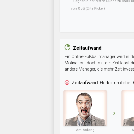
Gegner in der ersten Runde zu stark u
von
Octi
(Elite Kicker)
Zeitaufwand
Ein Online-Fußballmanager wird in de
Motivation, doch mit der Zeit lässt
andere Manager, die mehr Zeit inve
Zeitaufwand:
Herkömmlicher O
Am Anfang
N