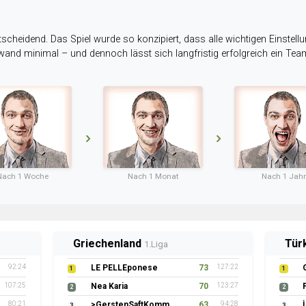
tscheidend. Das Spiel wurde so konzipiert, dass alle wichtigen Einstellu
ufwand minimal – und dennoch lässt sich langfristig erfolgreich ein Te
Nach 1 Woche
Nach 1 Monat
Nach 1 Jahr
Griechenland
Tür
1.Liga
92:24
LE PELLEponese
73
127:22
1
1
107:25
Nea Karia
70
123:27
2
2
80:21
>GerstenSaftKommando
63
94:28
3
3