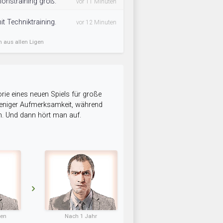
ionstraining groß.
vor 11 Minuten
t Techniktraining.
vor 12 Minuten
n aus allen Ligen
rie eines neuen Spiels für große
 weniger Aufmerksamkeit, während
n. Und dann hört man auf.
ten
Nach 1 Jahr