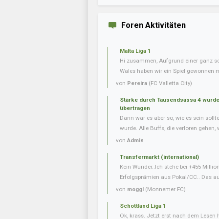
Foren Aktivitäten
Malta Liga 1
Hi zusammen, Aufgrund einer ganz s
Wales haben wir ein Spiel gewonnen m
von
Pereira
(FC Valletta City)
Stärke durch Tausendsassa 4 wurde 
übertragen
Dann war es aber so, wie es sein soll
wurde. Alle Buffs, die verloren gehen, w
von
Admin
Transfermarkt (international)
Kein Wunder..Ich stehe bei +455 Milli
Erfolgsprämien aus Pokal/CC.. Das auf
von
moggl
(Monnemer FC)
Schottland Liga 1
Ok, krass. Jetzt erst nach dem Lesen