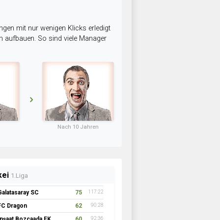
ngen mit nur wenigen Klicks erledigt
am aufbauen. So sind viele Manager
Nach 10 Jahren
kei
1.Liga
Galatasaray SC
75
117:22
FC Dragon
62
90:28
İnşaat Bozcaada FK 1957
60
92:36