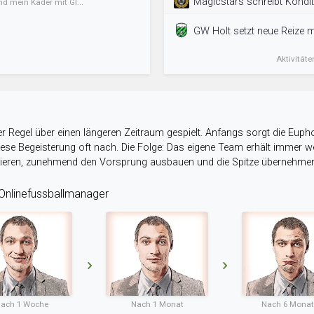
Magicstars schreibt Kondit
nd mein Kader mit Gl...
GW Holt setzt neue Reize mi
Aktivitäte
r Regel über einen längeren Zeitraum gespielt. Anfangs sorgt die Eupho
 diese Begeisterung oft nach. Die Folge: Das eigene Team erhält immer
stieren, zunehmend den Vorsprung ausbauen und die Spitze übernehme
nlinefussballmanager
ach 1 Woche
Nach 1 Monat
Nach 6 Mona