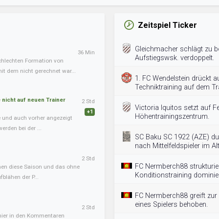
Zeitspiel Ticker
Gleichmacher schlägt zu bei
36 Min
Aufstiegswsk. verdoppelt.
chlechten Formation von
it dem nicht gerechnet war...
1. FC Wendelstein drückt a
Techniktraining auf dem Tr
nicht auf neuen Trainer
2 Std
Victoria Iquitos setzt auf Fe
+1
Höhentrainingszentrum.
te und auch vorher angezeigt
erden bei der ...
SC Baku SC 1922 (AZE) du
nach Mittelfeldspieler im A
2 Std
FC Nermberch88 strukturie
onen diese Saison und das ohne
Konditionstraining dominier
blähen der P...
FC Nermberch88 greift zur 
eines Spielers behoben.
2 Std
 hier in den Kommentaren