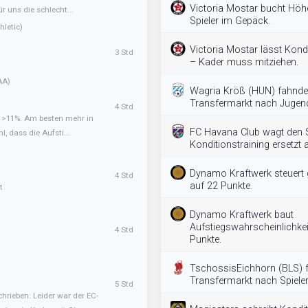
Victoria Mostar bucht Höh
ür uns die schlecht...
Spieler im Gepäck.
letic)
Victoria Mostar lässt Kondi
3 Std
– Kader muss mitziehen.
AA)
Wagria Kröß (HUN) fahnde
Transfermarkt nach Jugend
4 Std
t >11%. Am besten mehr in
FC Havana Club wagt den S
l, dass die Aufsti...
Konditionstraining ersetzt a
Dynamo Kraftwerk steuert g
4 Std
auf 22 Punkte.
t
Dynamo Kraftwerk baut
Aufstiegswahrscheinlichkei
4 Std
Punkte.
TschossisEichhorn (BLS) 
Transfermarkt nach Spieler
5 Std
hrieben: Leider war der EC-