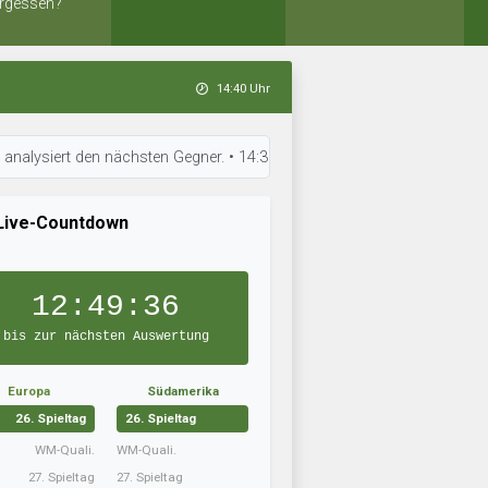
rgessen?
14:40 Uhr
ert den nächsten Gegner. • 14:39 Uhr: Dynamo Dortmund_09 arbeitet an de
Live-Countdown
12:49:35
bis zur nächsten Auswertung
Europa
Südamerika
26. Spieltag
26. Spieltag
WM-Quali.
WM-Quali.
27. Spieltag
27. Spieltag