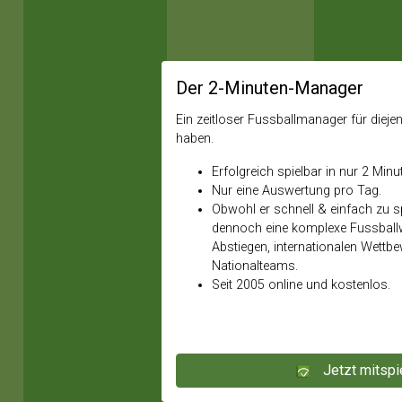
Der 2-Minuten-Manager
Ein zeitloser Fussballmanager für diejeni
haben.
Erfolgreich spielbar in nur 2 Minu
Nur eine Auswertung pro Tag.
Obwohl er schnell & einfach zu spi
dennoch eine komplexe Fussballw
Abstiegen, internationalen Wettb
Nationalteams.
Seit 2005 online und kostenlos.
Jetzt mitspi