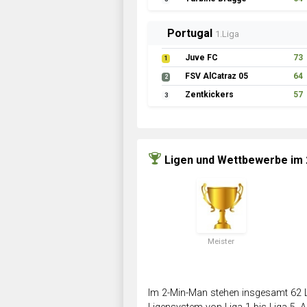
Portugal
1.Liga
Juve FC
73
1
FSV AlCatraz 05
64
2
Zentkickers
57
3
Ligen und Wettbewerbe im
Meister
Im 2-Min-Man stehen insgesamt 62 L