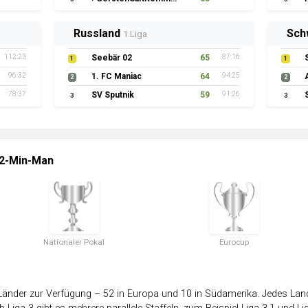
Russland
Sch
1.Liga
112:23
Seebär 02
65
87:16
1
1
96:32
1. FC Maniac
64
94:25
2
2
78:37
SV Sputnik
59
91:26
3
3
 2-Min-Man
Nationaler Pokal
Eurocup
änder zur Verfügung – 52 in Europa und 10 in Südamerika. Jedes Land 