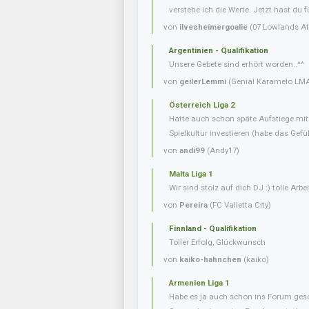
verstehe ich die Werte. Jetzt hast du f
von
ilvesheimergoalie
(07 Lowlands Ath
Argentinien - Qualifikation
Unsere Gebete sind erhört worden..^^
von
geilerLemmi
(Genial Karamelo LM
Österreich Liga 2
Hatte auch schon späte Aufstiege mi
Spielkultur investieren (habe das Gefüh
von
andi99
(Andy17)
Malta Liga 1
Wir sind stolz auf dich DJ :) tolle Arbei
von
Pereira
(FC Valletta City)
Finnland - Qualifikation
Toller Erfolg, Glückwunsch
von
kaiko-hahnchen
(kaiko)
Armenien Liga 1
Habe es ja auch schon ins Forum gesc