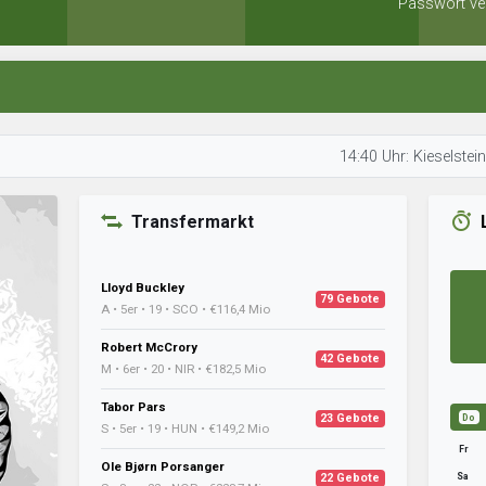
Passwort ve
14:40 Uhr: Kieselstein analysi
Transfermarkt
Lloyd Buckley
79 Gebote
A • 5er • 19 • SCO • €116,4 Mio
Robert McCrory
42 Gebote
M • 6er • 20 • NIR • €182,5 Mio
Tabor Pars
23 Gebote
Do
S • 5er • 19 • HUN • €149,2 Mio
Fr
Ole Bjørn Porsanger
Sa
22 Gebote