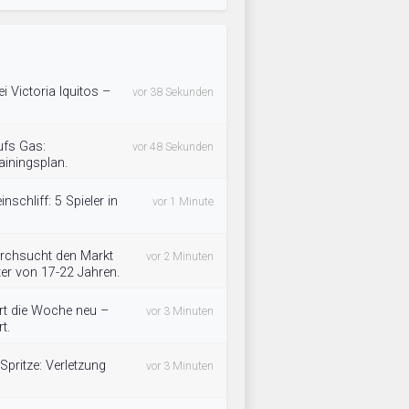
 Victoria Iquitos –
vor 38 Sekunden
ufs Gas:
vor 48 Sekunden
ainingsplan.
inschliff: 5 Spieler in
vor 1 Minute
rchsucht den Markt
vor 2 Minuten
lter von 17-22 Jahren.
rt die Woche neu –
vor 3 Minuten
t.
Spritze: Verletzung
vor 3 Minuten