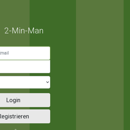
2-Min-Man
mail
Login
Registrieren