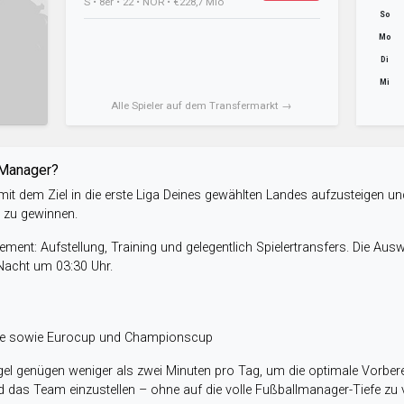
S • 8er • 22 • NOR • €228,7 Mio
So
Mo
Di
Mi
Alle Spieler auf dem Transfermarkt →
-Manager?
it dem Ziel in die erste Liga Deines gewählten Landes aufzusteigen un
e zu gewinnen.
ent: Aufstellung, Training und gelegentlich Spielertransfers. Die Aus
 Nacht um 03:30 Uhr.
ele sowie Eurocup und Championscup
el genügen weniger als zwei Minuten pro Tag, um die optimale Vorbere
 das Team einzustellen – ohne auf die volle Fußballmanager-Tiefe zu v