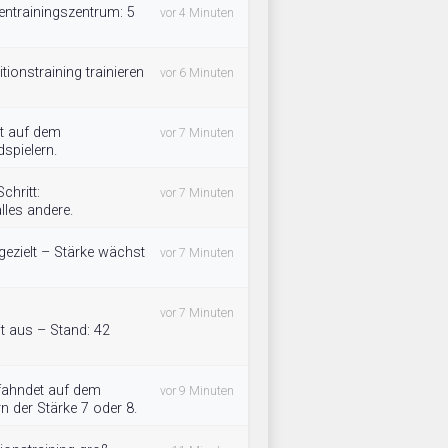
entrainingszentrum: 5
vor 4 Minuten
tionstraining trainieren
vor 6 Minuten
t auf dem
vor 7 Minuten
spielern.
chritt:
vor 7 Minuten
lles andere.
ezielt – Stärke wächst
vor 7 Minuten
vor 7 Minuten
t aus – Stand: 42
fahndet auf dem
vor 9 Minuten
n der Stärke 7 oder 8.