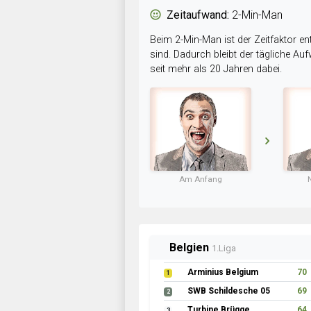
Zeitaufwand:
2-Min-Man
Beim 2-Min-Man ist der Zeitfaktor en
sind. Dadurch bleibt der tägliche A
seit mehr als 20 Jahren dabei.
Am Anfang
Belgien
1.Liga
Arminius Belgium
70
1
SWB Schildesche 05
69
2
Turbine Brügge
64
3