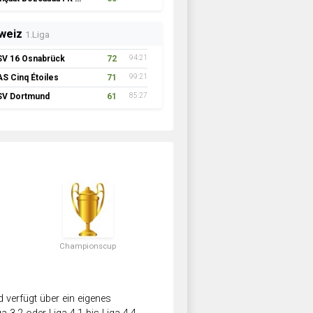
weiz
1.Liga
SV 16 Osnabrück
72
94:21
AS Cinq Étoiles
71
99:21
SV Dortmund
61
85:27
Championscup
verfügt über ein eigenes